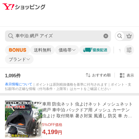
送料無料
価格帯
すべての条
ブランド
1,095
件
おすすめ順
表示
表示情報について
｜ポイントは原則税抜価格を基準に付与されます｜ポイント・支
払額等の正確な情報（付与条件・上限等）はカートをご確認ください
車用 防虫ネット 虫よけネット メッシュネット
網戸 車中泊 バックドア用 メッシュ カーテン
虫よけ 取付簡単 暑さ対策 風通し 防災 車 カー
用品 夏
5
%OFF価格
4,199
円