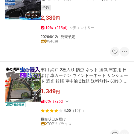
網戸 黒 WeCar
予約
2,380
円
10
%
（
215
pt
）
要エントリー
2026/8/12に発売予定
WeCar
車用 網戸 2枚入り 防虫 ネット 換気 車窓用 日
よけ 車カーテン ウィンドーネット サンシェー
ド 遮光 蚊帳 車中泊 2枚組 送料無料- 60N◇ ウ
インドウネット
1,349
円
6
%
（
72
pt
）
4.00
（
19
件
）
最短明日お届け
TOP1!プライス