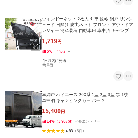
ウィンドーネット 2枚入り 車 蚊帳 網戸 サンシ
ェード 日除け 防虫ネット フロント アウトドア
レジャー 簡単装着 自動車用 車中泊 キャンプ
車用品
1,719
円
5
%
（
77
pt
）
7日以内に発送
星野
車網戸 ハイエース 200系 1型 2型 3型 黒 1枚
車中泊 キャンピングカー パーツ
15,400
円
14
%
（
1,967
pt
）
要エントリー
4.83
（
6
件
）