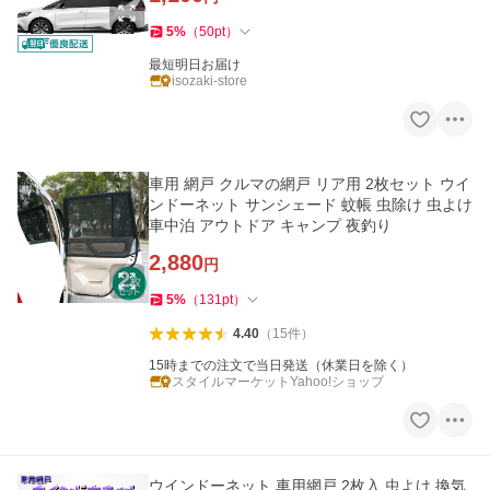
5
%
（
50
pt
）
最短明日お届け
isozaki-store
車用 網戸 クルマの網戸 リア用 2枚セット ウイ
ンドーネット サンシェード 蚊帳 虫除け 虫よけ
車中泊 アウトドア キャンプ 夜釣り
2,880
円
5
%
（
131
pt
）
4.40
（
15
件
）
15時までの注文で当日発送（休業日を除く）
スタイルマーケットYahoo!ショップ
ウインドーネット 車用網戸 2枚入 虫よけ 換気