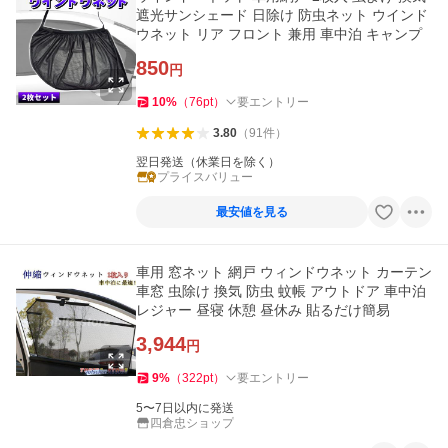
遮光サンシェード 日除け 防虫ネット ウインド
ウネット リア フロント 兼用 車中泊 キャンプ
850
円
10
%
（
76
pt
）
要エントリー
3.80
（
91
件
）
翌日発送（休業日を除く）
プライスバリュー
最安値を見る
車用 窓ネット 網戸 ウィンドウネット カーテン
車窓 虫除け 換気 防虫 蚊帳 アウトドア 車中泊
レジャー 昼寝 休憩 昼休み 貼るだけ簡易
3,944
円
9
%
（
322
pt
）
要エントリー
5〜7日以内に発送
四倉忠ショップ