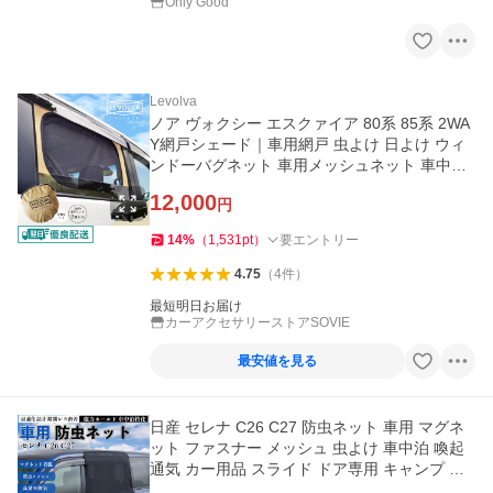
Only Good
Levolva
ノア ヴォクシー エスクァイア 80系 85系 2WA
Y網戸シェード｜車用網戸 虫よけ 日よけ ウィ
ンドーバグネット 車用メッシュネット 車中泊
グッズ｜LEVOLVA OUTDOOR
12,000
円
14
%
（
1,531
pt
）
要エントリー
4.75
（
4
件
）
最短明日お届け
カーアクセサリーストアSOVIE
最安値を見る
日産 セレナ C26 C27 防虫ネット 車用 マグネ
ット ファスナー メッシュ 虫よけ 車中泊 喚起
通気 カー用品 スライド ドア専用 キャンプ 網
戸 黒 WeCar