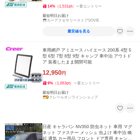
14
%
（
1,531
pt
）
要エントリー
最短明日お届け
カーアクセサリーストアSOVIE
最安値を見る
車用網戸 アミエース ハイエース 200系 4型 5
型 6型 7型 8型 9型 キャンプ 車中泊 アウトド
ア 装着したまま開閉可能
12,950
円
9
%
（
1,063
pt
）
要エントリー
最短明日お届け
クレールオンラインショップ
日産 キャラバン NV350 防虫ネット 車用 マグ
ネット ファスナー メッシュ 虫よけ 車中泊 喚
起 通気 カー用品 フロント ドア専用 キャンプ