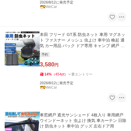
2026/8/12に発売予定
WeCar
本田 フリード GT系 防虫ネット 車用 マグネッ
ト ファスナー メッシュ 虫よけ 車中泊 喚起 通
気 カー用品 バック ドア専用 キャンプ 網戸 黒
WeCar
予約
3,580
円
14
%
（
454
pt
）
要エントリー
2026/8/12に発売予定
WeCar
車窓網戸 遮光サンシェード 4枚入り 車用網戸
ウインドーネット 虫よけ 換気 車カーテン 日除
け 防虫ネット 車中泊 グッズ 左右ドア用