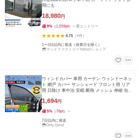
用にも
18,980
円
9
%
（
1,559
pt
）
要エントリー
4.75
（
4
件
）
1〜3日以内に発送（休業日を除く）
マッドファクトリーYahoo!ショップ
ウィンドカバー 車用 カーテン ウィンドーネッ
ト 網戸 カバー サンシェード フロント用 リア
用 日除け 車中泊 安眠 断熱 メッシュ 伸縮 虫よ
け
1,694
円
5
%
（
76
pt
）
7日以内に発送
Only Good