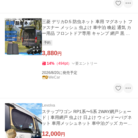
三菱 デリカD:5 防虫ネット 車用 マグネット フ
ァスナー メッシュ 虫よけ 車中泊 喚起 通気 カ
ー用品 フロントドア専用 キャンプ 網戸 黒 We
Car
予約
3,880
円
14
%
（
494
pt
）
要エントリー
2026/8/20に発売予定
WeCar
Levolva
ステップワゴン RP1系〜5系 2WAY網戸シェー
ド｜車用網戸 虫よけ 日よけ ウィンドーバグネ
ット 車用メッシュネット 車中泊グッズ カーシ
ェード｜LEVOLVA OUTDOOR
12,000
円