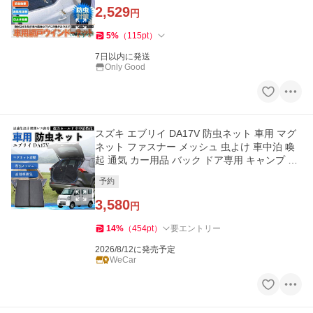
2,529
円
5
%
（
115
pt
）
7日以内に発送
Only Good
スズキ エブリイ DA17V 防虫ネット 車用 マグ
ネット ファスナー メッシュ 虫よけ 車中泊 喚
起 通気 カー用品 バック ドア専用 キャンプ 網
戸 黒 WeCar
予約
3,580
円
14
%
（
454
pt
）
要エントリー
2026/8/12に発売予定
WeCar