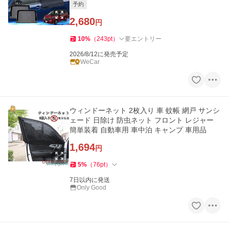
予約
2,680
円
10
%
（
243
pt
）
要エントリー
2026/8/12に発売予定
WeCar
ウィンドーネット 2枚入り 車 蚊帳 網戸 サンシ
ェード 日除け 防虫ネット フロント レジャー
簡単装着 自動車用 車中泊 キャンプ 車用品
1,694
円
5
%
（
76
pt
）
7日以内に発送
Only Good