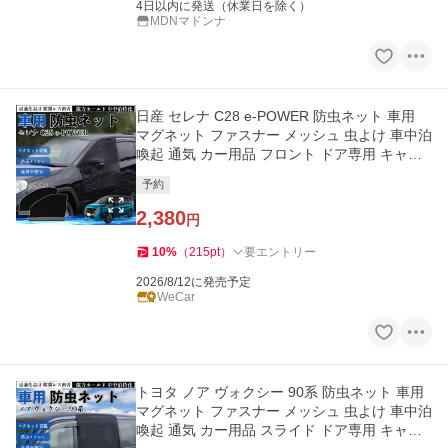
4日以内に発送（休業日を除く）
MDNマドンナ
日産 セレナ C28 e-POWER 防虫ネット 車用
マグネット ファスナー メッシュ 虫よけ 車中泊
喚起 通気 カー用品 フロント ドア専用 キャン
プ 網戸 黒 WeCar
予約
2,380
円
10
%
（
215
pt
）
要エントリー
2026/8/12に発売予定
WeCar
トヨタ ノア ヴォクシー 90系 防虫ネット 車用
マグネット ファスナー メッシュ 虫よけ 車中泊
喚起 通気 カー用品 スライド ドア専用 キャン