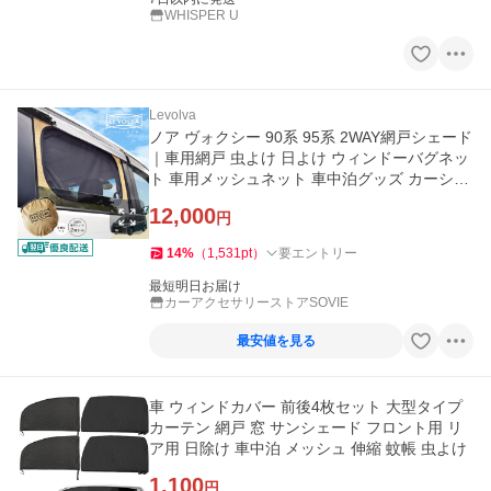
WHISPER U
Levolva
ノア ヴォクシー 90系 95系 2WAY網戸シェード
｜車用網戸 虫よけ 日よけ ウィンドーバグネッ
ト 車用メッシュネット 車中泊グッズ カーシェ
ード｜LEVOLVA OUTDOOR
12,000
円
14
%
（
1,531
pt
）
要エントリー
最短明日お届け
カーアクセサリーストアSOVIE
最安値を見る
車 ウィンドカバー 前後4枚セット 大型タイプ
カーテン 網戸 窓 サンシェード フロント用 リ
ア用 日除け 車中泊 メッシュ 伸縮 蚊帳 虫よけ
1,100
円