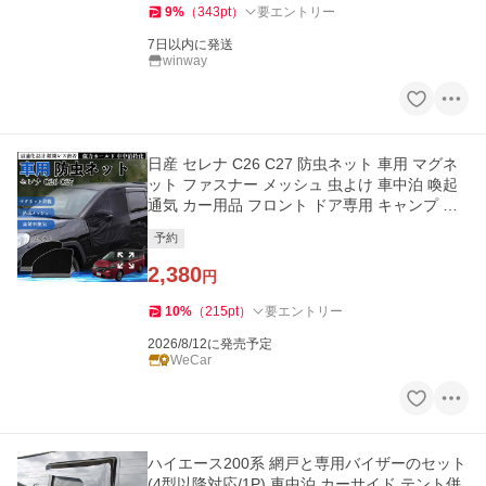
9
%
（
343
pt
）
要エントリー
7日以内に発送
winway
日産 セレナ C26 C27 防虫ネット 車用 マグネ
ット ファスナー メッシュ 虫よけ 車中泊 喚起
通気 カー用品 フロント ドア専用 キャンプ 網
戸 黒 WeCar
予約
2,380
円
10
%
（
215
pt
）
要エントリー
2026/8/12に発売予定
WeCar
ハイエース200系 網戸と専用バイザーのセット
(4型以降対応/1P) 車中泊 カーサイド テント併