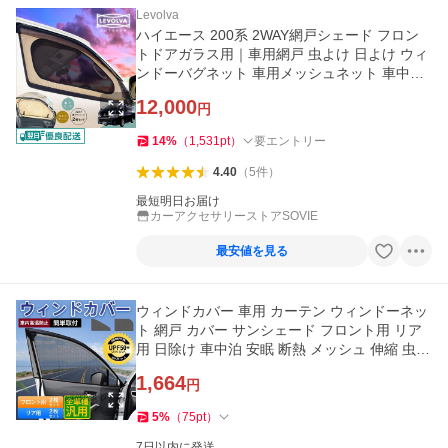
Levolva
ハイエース 200系 2WAY網戸シェード フロン
トドアガラス用｜車用網戸 虫よけ 日よけ ウィ
ンドーバグネット 車用メッシュネット 車中泊
グッズ｜LEVOLVA OUTDOOR
12,000
円
14
%
（
1,531
pt
）
要エントリー
4.40
（
5
件
）
最短明日お届け
カーアクセサリーストアSOVIE
最安値を見る
ウィンドカバー 車用 カーテン ウィンドーネッ
ト 網戸 カバー サンシェード フロント用 リア
用 日除け 車中泊 安眠 断熱 メッシュ 伸縮 虫よ
け
1,664
円
5
%
（
75
pt
）
7日以内に発送