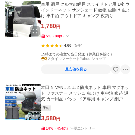
車用 網戸 クルマの網戸 スライドドア用 1枚 ウ
インドーネット サンシェード 蚊帳 虫除け 虫よ
け 車中泊 アウトドア キャンプ 夜釣り
1,780
円
5
%
（
80
pt
）
4.60
（
5
件
）
15時までの注文で当日発送（休業日を除く）
スタイルマーケットYahoo!ショップ
最安値を見る
本田 N-VAN JJ1 JJ2 防虫ネット 車用 マグネッ
ト ファスナー メッシュ 虫よけ 車中泊 喚起 通
気 カー用品 バック ドア専用 キャンプ 網戸 黒
WeCar
予約
3,580
円
14
%
（
454
pt
）
要エントリー