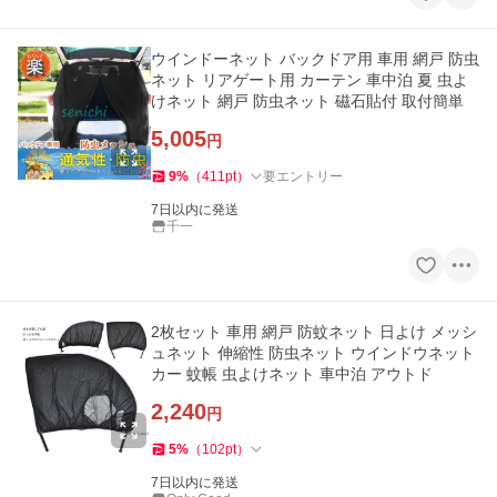
ウインドーネット バックドア用 車用 網戸 防虫
ネット リアゲート用 カーテン 車中泊 夏 虫よ
けネット 網戸 防虫ネット 磁石貼付 取付簡単
5,005
円
9
%
（
411
pt
）
要エントリー
7日以内に発送
千一
2枚セット 車用 網戸 防蚊ネット 日よけ メッシ
ュネット 伸縮性 防虫ネット ウインドウネット
カー 蚊帳 虫よけネット 車中泊 アウトド
2,240
円
5
%
（
102
pt
）
7日以内に発送