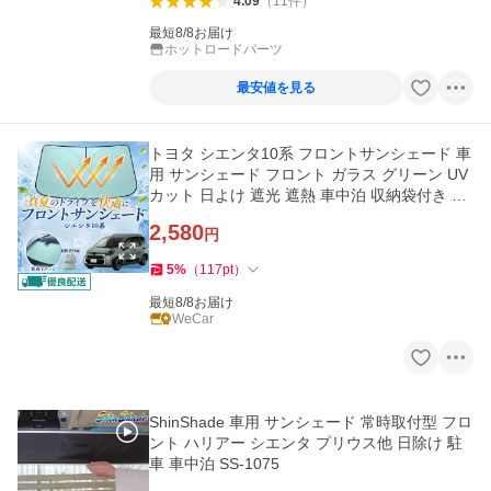
4.09
（
11
件
）
最短8/8お届け
ホットロードパーツ
最安値を見る
トヨタ シエンタ10系 フロントサンシェード 車
用 サンシェード フロント ガラス グリーン UV
カット 日よけ 遮光 遮熱 車中泊 収納袋付き 猛
暑対策 WeCar
2,580
円
5
%
（
117
pt
）
最短8/8お届け
WeCar
ShinShade 車用 サンシェード 常時取付型 フロ
ント ハリアー シエンタ プリウス他 日除け 駐
車 車中泊 SS-1075