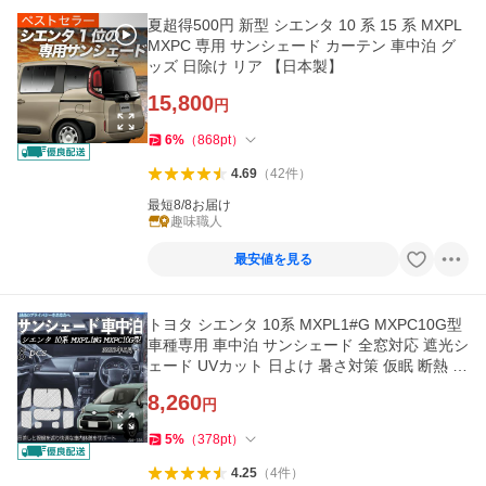
夏超得500円 新型 シエンタ 10 系 15 系 MXPL
MXPC 専用 サンシェード カーテン 車中泊 グ
ッズ 日除け リア 【日本製】
15,800
円
6
%
（
868
pt
）
4.69
（
42
件
）
最短8/8お届け
趣味職人
最安値を見る
トヨタ シエンタ 10系 MXPL1#G MXPC10G型
車種専用 車中泊 サンシェード 全窓対応 遮光シ
ェード UVカット 日よけ 暑さ対策 仮眠 断熱 遮
光 8枚セット WeCar
8,260
円
5
%
（
378
pt
）
4.25
（
4
件
）