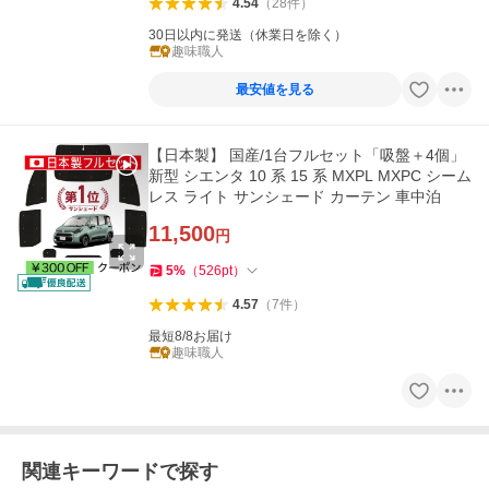
4.54
（
28
件
）
30日以内に発送（休業日を除く）
趣味職人
最安値を見る
【日本製】 国産/1台フルセット「吸盤＋4個」
新型 シエンタ 10 系 15 系 MXPL MXPC シーム
レス ライト サンシェード カーテン 車中泊
11,500
円
5
%
（
526
pt
）
4.57
（
7
件
）
最短8/8お届け
趣味職人
関連キーワードで探す