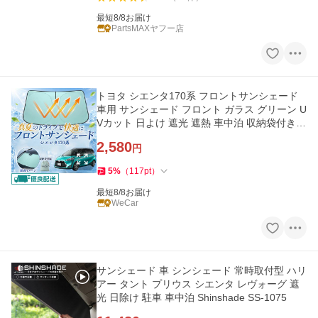
最短8/8お届け
PartsMAXヤフー店
トヨタ シエンタ170系 フロントサンシェード
車用 サンシェード フロント ガラス グリーン U
Vカット 日よけ 遮光 遮熱 車中泊 収納袋付き
猛暑対策 WeCar
2,580
円
5
%
（
117
pt
）
最短8/8お届け
WeCar
サンシェード 車 シンシェード 常時取付型 ハリ
アー タント プリウス シエンタ レヴォーグ 遮
光 日除け 駐車 車中泊 Shinshade SS-1075