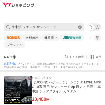
送料無料
価格帯
すべての条
ブランド
4,483
件
おすすめ順
表示
表示情報について
｜ポイントは原則税抜価格を基準に付与されます｜ポイント・支
払額等の正確な情報（付与条件・上限等）はカートをご確認ください
シェアスタイル
【1000円OFFクーポン】 シエンタ MXPL MXP
C 10系 専用 サンシェード 8p 日よけ 目隠し 車
中泊 シェアスタイル カスタム
10,480
円