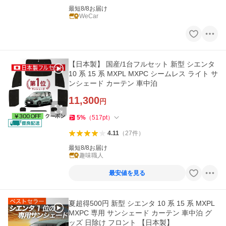
最短8/8お届け
WeCar
【日本製】 国産/1台フルセット 新型 シエンタ
10 系 15 系 MXPL MXPC シームレス ライト サ
ンシェード カーテン 車中泊
11,300
円
5
%
（
517
pt
）
4.11
（
27
件
）
最短8/8お届け
趣味職人
最安値を見る
夏超得500円 新型 シエンタ 10 系 15 系 MXPL
MXPC 専用 サンシェード カーテン 車中泊 グ
ッズ 日除け フロント 【日本製】