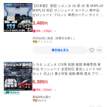
【日本製】 新型 シエンタ 10 系 15 系 MXPL10
MXPL15 対応 サンシェード カーテン 車中泊
ゼロシェード フロント 車用カーテン サイド セ
ット 日除け 専用
3,480
円
5
%
（
158
pt
）
20日以内に発送（休業日を除く）
アトマイズ
最安値を見る
トヨタ シエンタ 170系 前期 後期 車種専用 車
中泊 サンシェード 全窓対応 遮光シェード UV
カット 日よけ 暑さ対策 仮眠 断熱 遮光 アウト
ドア 8枚セット WeCar
6,380
円
5
%
（
292
pt
）
最短8/8お届け
WeCar