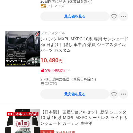
20日以内に発送（休業日を除く）
アトマイズ
最安値を見る
シェアスタイル
シエンタ MXPL MXPC 10系 専用 サンシェード
8p 日よけ 目隠し 車中泊 爆買 シェアスタイル
パーツ カスタム
10,480
円
5
%
（
480
pt
）
2〜3日以内に発送（休業日を除く）
OSOTO
最安値を見る
【日本製】 国産/1台フルセット 新型 シエンタ
10 系 15 系 MXPL MXPC シームレス ライト サ
ンシェード カーテン 車中泊
おトク
46
%OFF価格