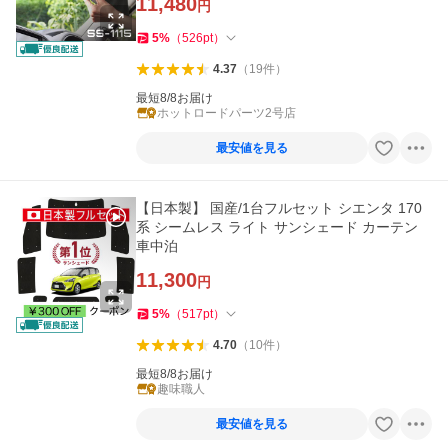
11,480
円
5
%
（
526
pt
）
4.37
（
19
件
）
最短8/8お届け
ホットロードパーツ2号店
最安値を見る
【日本製】 国産/1台フルセット シエンタ 170
系 シームレス ライト サンシェード カーテン
車中泊
11,300
円
5
%
（
517
pt
）
4.70
（
10
件
）
最短8/8お届け
趣味職人
最安値を見る