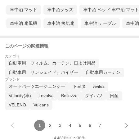
車中泊 マット
車中泊グッズ
車中泊 ベッド 車中泊 マット
車中泊 扇風機
車中泊 換気扇
車中泊 テーブル
車中泊
このページの関連情報
カテゴリ
自動車用 フィルム、カーテン、日よけ用品
自動車用 サンシェイド、バイザー
自動車用カーテン
ブランド
オートパーツエージェンシー
トヨタ
Aviles
Velocity(車)
Levolva
Bellezza
ダイハツ
日産
VELENO
Vulcans
1
2
3
4
5
6
7
4,483
件中
1
〜
30
件