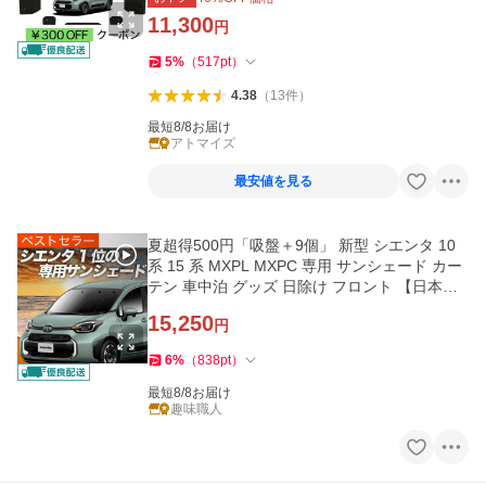
11,300
円
5
%
（
517
pt
）
4.38
（
13
件
）
最短8/8お届け
アトマイズ
最安値を見る
夏超得500円「吸盤＋9個」 新型 シエンタ 10
系 15 系 MXPL MXPC 専用 サンシェード カー
テン 車中泊 グッズ 日除け フロント 【日本
製】
15,250
円
6
%
（
838
pt
）
最短8/8お届け
趣味職人