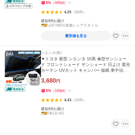
5
%
（
480
pt
）
4.25
（
56
件
）
最短8/8お届け
LED HIDの老舗シェアスタイル
最安値を見る
シエンタ(車)
▼トヨタ 新型 シエンタ 10系 傘型サンシェー
ド フロントシェード サンシェード 日よけ 遮光
カーテン UVカット キャンパー 仮眠 車中泊グ
ッズ
3,680
円
5
%
（
168
pt
）
4.43
（
23
件
）
最短8/8お届け
FIELD-AG