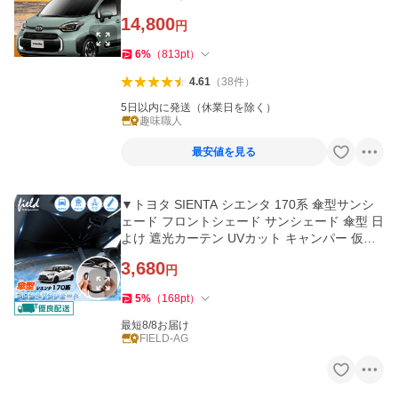
14,800
円
6
%
（
813
pt
）
4.61
（
38
件
）
5日以内に発送（休業日を除く）
趣味職人
最安値を見る
▼トヨタ SIENTA シエンタ 170系 傘型サンシ
ェード フロントシェード サンシェード 傘型 日
よけ 遮光カーテン UVカット キャンパー 仮眠
車中泊グッズ 暑さ対策
3,680
円
5
%
（
168
pt
）
最短8/8お届け
FIELD-AG