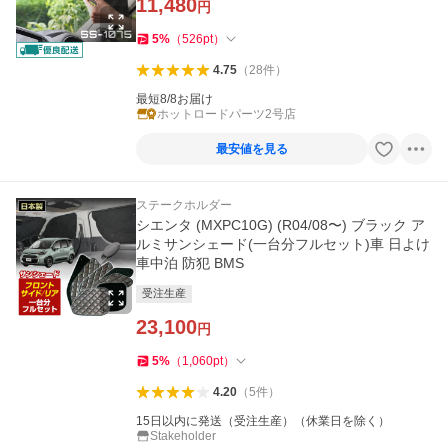
11,480
円
5
%
（
526
pt
）
4.75
（
28
件
）
最短8/8お届け
ホットロードパーツ2号店
最安値を見る
ステークホルダー
シエンタ (MXPC10G) (R04/08〜) ブラック ア
ルミサンシェード(一台分フルセット)車 日よけ
車中泊 防犯 BMS
受注生産
23,100
円
5
%
（
1,060
pt
）
4.20
（
5
件
）
15日以内に発送（受注生産）（休業日を除く）
Stakeholder