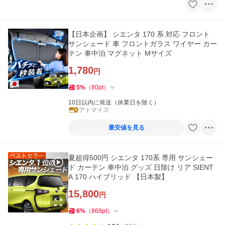
【日本企画】 シエンタ 170 系 対応 フロント
サンシェード 車 フロントガラス ワイヤー カー
テン 車中泊 マグネット Mサイズ
1,780
円
5
%
（
80
pt
）
10日以内に発送（休業日を除く）
アトマイズ
最安値を見る
夏超得500円 シエンタ 170系 専用 サンシェー
ド カーテン 車中泊 グッズ 日除け リア SIENT
A 170 ハイブリッド 【日本製】
15,800
円
6
%
（
868
pt
）