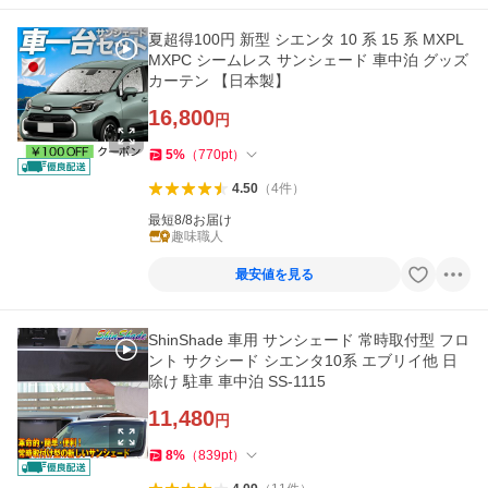
夏超得100円 新型 シエンタ 10 系 15 系 MXPL
MXPC シームレス サンシェード 車中泊 グッズ
カーテン 【日本製】
16,800
円
5
%
（
770
pt
）
4.50
（
4
件
）
最短8/8お届け
趣味職人
最安値を見る
ShinShade 車用 サンシェード 常時取付型 フロ
ント サクシード シエンタ10系 エブリイ他 日
除け 駐車 車中泊 SS-1115
11,480
円
8
%
（
839
pt
）