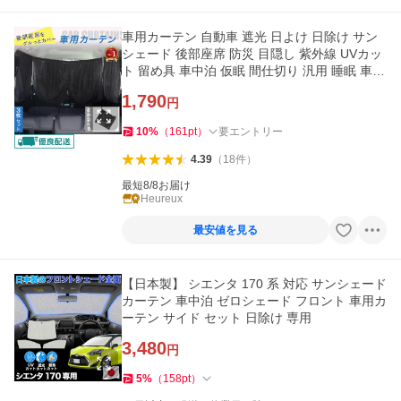
車用カーテン 自動車 遮光 日よけ 日除け サン
シェード 後部座席 防災 目隠し 紫外線 UVカッ
ト 留め具 車中泊 仮眠 間仕切り 汎用 睡眠 車内
プライバシー
1,790
円
10
%
（
161
pt
）
要エントリー
4.39
（
18
件
）
最短8/8お届け
Heureux
最安値を見る
【日本製】 シエンタ 170 系 対応 サンシェード
カーテン 車中泊 ゼロシェード フロント 車用カ
ーテン サイド セット 日除け 専用
3,480
円
5
%
（
158
pt
）