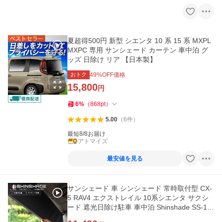
夏超得500円 新型 シエンタ 10 系 15 系 MXPL
MXPC 専用 サンシェード カーテン 車中泊 グ
ッズ 日除け リア 【日本製】
おトク
49
%OFF価格
15,800
円
6
%
（
868
pt
）
5.00
（
6
件
）
最短8/8お届け
アトマイズ
最安値を見る
サンシェード 車 シンシェード 常時取付型 CX-
5 RAV4 エクストレイル 10系シエンタ サクシ
ード 遮光日除け駐車 車中泊 Shinshade SS-11
15