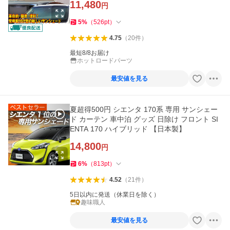
11,480
円
5
%
（
526
pt
）
4.75
（
20
件
）
最短8/8お届け
ホットロードパーツ
最安値を見る
夏超得500円 シエンタ 170系 専用 サンシェー
ド カーテン 車中泊 グッズ 日除け フロント SI
ENTA 170 ハイブリッド 【日本製】
14,800
円
6
%
（
813
pt
）
4.52
（
21
件
）
5日以内に発送（休業日を除く）
趣味職人
最安値を見る