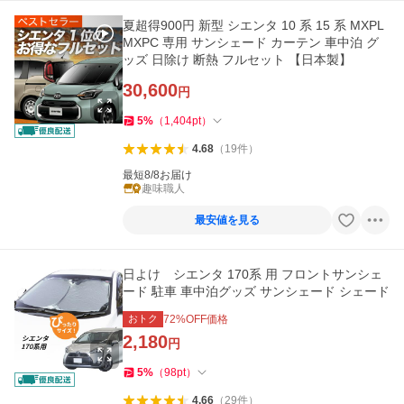
夏超得900円 新型 シエンタ 10 系 15 系 MXPL
MXPC 専用 サンシェード カーテン 車中泊 グ
ッズ 日除け 断熱 フルセット 【日本製】
30,600
円
5
%
（
1,404
pt
）
4.68
（
19
件
）
最短8/8お届け
趣味職人
最安値を見る
日よけ シエンタ 170系 用 フロントサンシェ
ード 駐車 車中泊グッズ サンシェード シェード
おトク
72
%OFF価格
2,180
円
5
%
（
98
pt
）
4.66
（
29
件
）