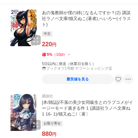
あの鬼教師が僕の姉になるんですか？(2) 講談
社ラノベ文庫/猫又ぬこ(著者),へいろー(イラス
ト)
中古
220
円
5
%
（
10
pt
）
5日以内に発送（休業日を除く）
ブックオフ1号館 ヤフーショッピング店
最安値を見る
講談社
[本/雑誌]/不落の美少女同級生とのラブコメがイ
ージーモード過ぎる件 1 (講談社ラノベ文庫ね
1 16- 1)/猫又ぬこ/〔著〕
お取り寄せ
880
円