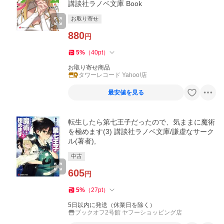
講談社ラノベ文庫 Book
お取り寄せ
880
円
5
%
（
40
pt
）
お取り寄せ商品
タワーレコード Yahoo!店
最安値を見る
転生したら第七王子だったので、気ままに魔術
を極めます(3) 講談社ラノベ文庫/謙虚なサーク
ル(著者),
中古
605
円
5
%
（
27
pt
）
5日以内に発送（休業日を除く）
ブックオフ2号館 ヤフーショッピング店