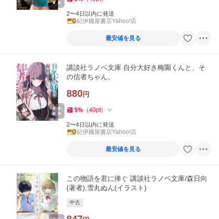
2〜4日以内に発送
紀伊國屋書店Yahoo!店
最安値を見る
講談社ラノベ文庫 自分大好き梅園くんと、そ
の信者ちゃん。
880
円
5
%
（
40
pt
）
2〜4日以内に発送
紀伊國屋書店Yahoo!店
最安値を見る
この物語を君に捧ぐ 講談社ラノベ文庫/森日向
(著者),雪丸ぬん(イラスト)
中古