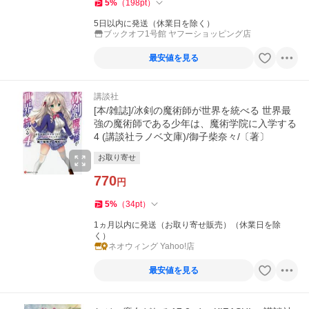
5
%
（
198
pt
）
5日以内に発送（休業日を除く）
ブックオフ1号館 ヤフーショッピング店
最安値を見る
講談社
[本/雑誌]/冰剣の魔術師が世界を統べる 世界最
強の魔術師である少年は、魔術学院に入学する
4 (講談社ラノベ文庫)/御子柴奈々/〔著〕
お取り寄せ
770
円
5
%
（
34
pt
）
1ヵ月以内に発送（お取り寄せ販売）（休業日を除
く）
ネオウィング Yahoo!店
最安値を見る