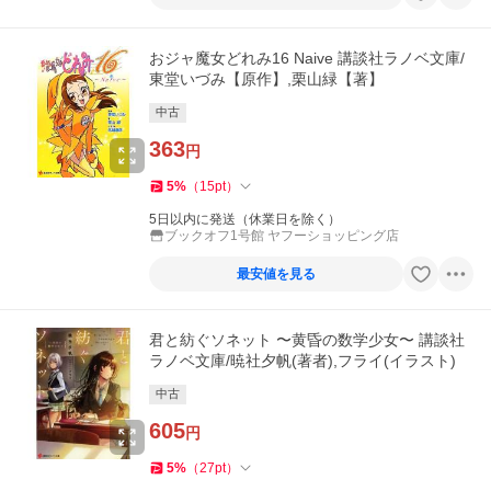
おジャ魔女どれみ16 Naive 講談社ラノベ文庫/
東堂いづみ【原作】,栗山緑【著】
中古
363
円
5
%
（
15
pt
）
5日以内に発送（休業日を除く）
ブックオフ1号館 ヤフーショッピング店
最安値を見る
君と紡ぐソネット 〜黄昏の数学少女〜 講談社
ラノベ文庫/暁社夕帆(著者),フライ(イラスト)
中古
605
円
5
%
（
27
pt
）