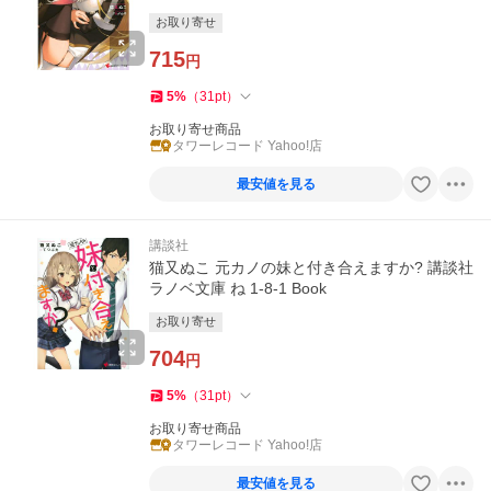
お取り寄せ
715
円
5
%
（
31
pt
）
お取り寄せ商品
タワーレコード Yahoo!店
最安値を見る
講談社
猫又ぬこ 元カノの妹と付き合えますか? 講談社
ラノベ文庫 ね 1-8-1 Book
お取り寄せ
704
円
5
%
（
31
pt
）
お取り寄せ商品
タワーレコード Yahoo!店
最安値を見る