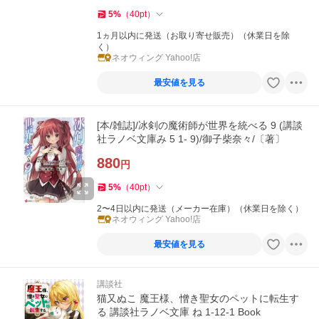
5
%
（
40
pt
）
1ヵ月以内に発送（お取り寄せ販売）（休業日を除
く）
ネオウィング Yahoo!店
最安値を見る
[本/雑誌]/冰剣の魔術師が世界を統べる 9 (講談
社ラノベ文庫み 5 1- 9)/御子柴奈々/〔著〕
880
円
5
%
（
40
pt
）
2〜4日以内に発送（メーカー在庫）（休業日を除く）
ネオウィング Yahoo!店
最安値を見る
講談社
猫又ぬこ 魔王様、憎き聖女のペットに転生す
る 講談社ラノベ文庫 ね 1-12-1 Book