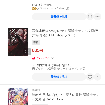
お取り寄せ商品
タワーレコード Yahoo!店
最安値を見る
悪食緋蒼は×××なのか？ 講談社ラノベ文庫/夜
方宵(著者),AKiEDA(イラスト)
中古
605
円
5
%
（
27
pt
）
5日以内に発送（休業日を除く）
ブックオフ2号館 ヤフーショッピング店
最安値を見る
講談社
箕崎准 勇者になりたい魔人の冒険 講談社ラノ
ベ文庫 み 6-1-1 Book