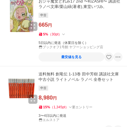
おジャ魔女どれみ17 2nd 〜KIZASHI〜 講談社
ラノベ文庫/栗山緑(著者),東堂いづみ,
中古
665
円
5
%
（
30
pt
）
5日以内に発送（休業日を除く）
ブックオフ1号館 ヤフーショッピング店
最安値を見る
送料無料 創竜伝 1-13巻 田中芳樹 講談社文庫
中古小説 ライトノベル ラノベ 全巻セット
中古
8,980
円
15
%
（
1,345
pt
）
要エントリー
3〜4日以内に発送
エルストア