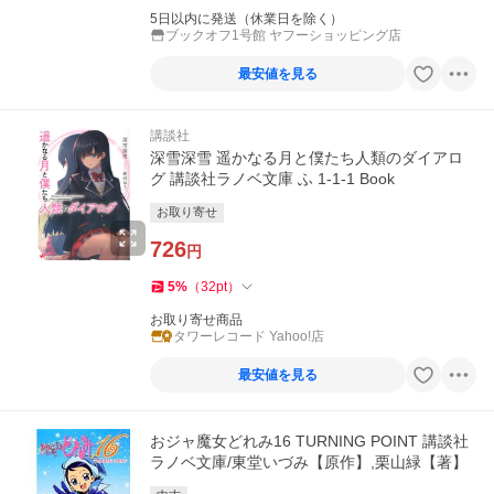
5日以内に発送（休業日を除く）
ブックオフ1号館 ヤフーショッピング店
最安値を見る
講談社
深雪深雪 遥かなる月と僕たち人類のダイアロ
グ 講談社ラノベ文庫 ふ 1-1-1 Book
お取り寄せ
726
円
5
%
（
32
pt
）
お取り寄せ商品
タワーレコード Yahoo!店
最安値を見る
おジャ魔女どれみ16 TURNING POINT 講談社
ラノベ文庫/東堂いづみ【原作】,栗山緑【著】