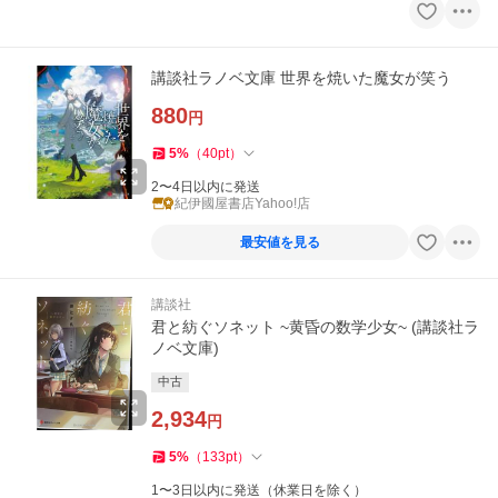
講談社ラノベ文庫 世界を焼いた魔女が笑う
880
円
5
%
（
40
pt
）
2〜4日以内に発送
紀伊國屋書店Yahoo!店
最安値を見る
講談社
君と紡ぐソネット ~黄昏の数学少女~ (講談社ラ
ノベ文庫)
中古
2,934
円
5
%
（
133
pt
）
1〜3日以内に発送（休業日を除く）