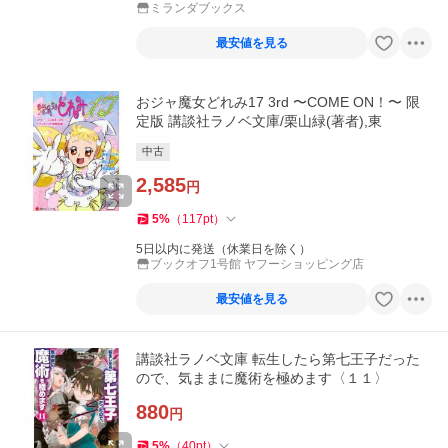
ミランダブックス
最安値を見る
おジャ魔女どれみ17 3rd 〜COME ON！〜 限
定版 講談社ラノベ文庫/栗山緑(著者),東
中古
2,585
円
5
%
（
117
pt
）
5日以内に発送（休業日を除く）
ブックオフ1号館 ヤフーショッピング店
最安値を見る
講談社ラノベ文庫 転生したら第七王子だった
ので、気ままに魔術を極めます〈１１〉
880
円
5
%
（
40
pt
）