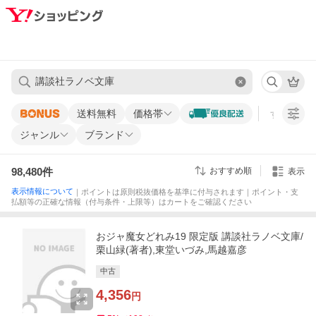
送料無料
価格帯
すべての条
ジャンル
ブランド
98,480
件
おすすめ順
表示
表示情報について
｜ポイントは原則税抜価格を基準に付与されます｜ポイント・支
払額等の正確な情報（付与条件・上限等）はカートをご確認ください
おジャ魔女どれみ19 限定版 講談社ラノベ文庫/
栗山緑(著者),東堂いづみ,馬越嘉彦
中古
4,356
円