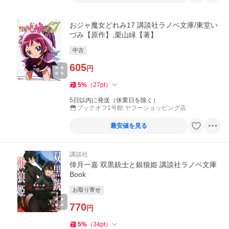
おジャ魔女どれみ17 講談社ラノベ文庫/東堂い
づみ【原作】,栗山緑【著】
中古
605
円
5
%
（
27
pt
）
5日以内に発送（休業日を除く）
ブックオフ1号館 ヤフーショッピング店
最安値を見る
講談社
倖月一嘉 双黒銃士と銀狼姫 講談社ラノベ文庫
Book
お取り寄せ
770
円
5
%
（
34
pt
）