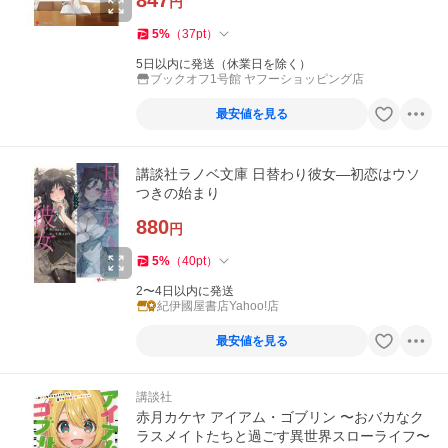
847
円
5
%
（
37
pt
）
5日以内に発送（休業日を除く）
ブックオフ1号館 ヤフーショッピング店
最安値を見る
講談社ラノベ文庫 日替わり彼女―初恋はウソ
つきの始まり
880
円
5
%
（
40
pt
）
2〜4日以内に発送
紀伊國屋書店Yahoo!店
最安値を見る
講談社
赤月カケヤ アイアム・ゴブリン 〜おバカなク
ラスメイトたちと過ごす異世界スローライフ〜