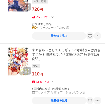
お取り寄せ
726
円
5
%
（
32
pt
）
お取り寄せ商品
タワーレコード Yahoo!店
最安値を見る
すぐぎゅっとしてくるギャルのお姉さんは好き
ですか？ 講談社ラノベ文庫/草薙アキ(著者),湊
良弘(
中古
110
円
4.5
%
（
4
pt
）
5日以内に発送（休業日を除く）
ブックオフ1号館 ヤフーショッピング店
最安値を見る