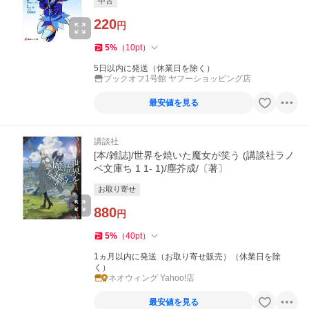
中古
220
円
5
%
（
10
pt
）
5日以内に発送（休業日を除く）
ブックオフ1号館 ヤフーショッピング店
最安値を見る
講談社
[本/雑誌]/世界を焼いた魔女が笑う (講談社ラノ
ベ文庫ち 1 1- 1)/塵芥成/〔著〕
お取り寄せ
880
円
5
%
（
40
pt
）
1ヵ月以内に発送（お取り寄せ販売）（休業日を除
く）
ネオウィング Yahoo!店
最安値を見る