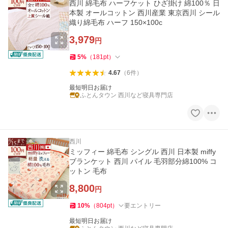
西川 綿毛布 ハーフケット ひざ掛け 綿100％ 日
本製 オールコットン 西川産業 東京西川 シール
織り綿毛布 ハーフ 150×100c
3,979
円
5
%
（
181
pt
）
4.67
（
6
件
）
最短明日お届け
ふとんタウン 西川など寝具専門店
西川
ミッフィー 綿毛布 シングル 西川 日本製 miffy
ブランケット 西川 パイル 毛羽部分綿100% コ
ットン 毛布
8,800
円
10
%
（
804
pt
）
要エントリー
最短明日お届け