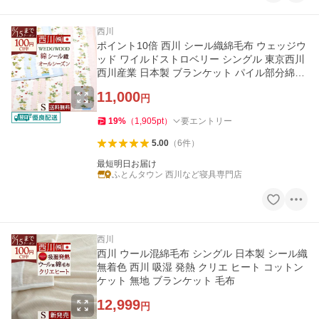
西川
ポイント10倍 西川 シール織綿毛布 ウェッジウ
ッド ワイルドストロベリー シングル 東京西川
西川産業 日本製 ブランケット パイル部分綿10
0％ ウ
11,000
円
19
%
（
1,905
pt
）
要エントリー
5.00
（
6
件
）
最短明日お届け
ふとんタウン 西川など寝具専門店
西川
西川 ウール混綿毛布 シングル 日本製 シール織
無着色 西川 吸湿 発熱 クリエ ヒート コットン
ケット 無地 ブランケット 毛布
12,999
円