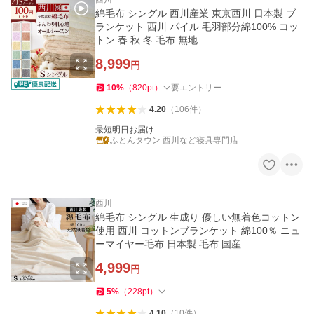
綿毛布 シングル 西川産業 東京西川 日本製 ブ
ランケット 西川 パイル 毛羽部分綿100% コッ
トン 春 秋 冬 毛布 無地
8,999
円
10
%
（
820
pt
）
要エントリー
4.20
（
106
件
）
最短明日お届け
ふとんタウン 西川など寝具専門店
西川
綿毛布 シングル 生成り 優しい無着色コットン
使用 西川 コットンブランケット 綿100％ ニュ
ーマイヤー毛布 日本製 毛布 国産
4,999
円
5
%
（
228
pt
）
4.10
（
10
件
）