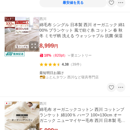
最安値を見る
西川
綿毛布 シングル 日本製 西川 オーガニック 綿1
00% ブランケット 風で紡ぐ糸 コットン 春 秋
冬 ミモザ柄 洗える ウォッシャブル 抗菌 保湿
8,999
円
10
%
（
820
pt
）
要エントリー
4.38
（
39
件
）
最短明日お届け
ふとんタウン 西川など寝具専門店
西川
綿毛布 オーガニックコットン 西川 コットンブ
ランケット 綿100％ ハーフ 100×130cm オー
ガニック ニューマイヤー毛布 西川 日本製 毛布
国産 02-CNB 0776