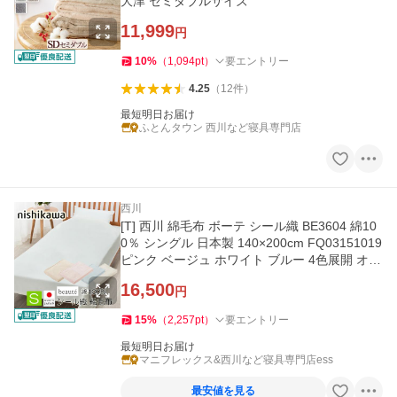
大津 セミダブルサイズ
11,999
円
10
%
（
1,094
pt
）
要エントリー
4.25
（
12
件
）
最短明日お届け
ふとんタウン 西川など寝具専門店
西川
[T] 西川 綿毛布 ボーテ シール織 BE3604 綿10
0％ シングル 日本製 140×200cm FQ03151019
ピンク ベージュ ホワイト ブルー 4色展開 オー
ルシーズン
16,500
円
15
%
（
2,257
pt
）
要エントリー
最短明日お届け
マニフレックス&西川など寝具専門店ess
最安値を見る