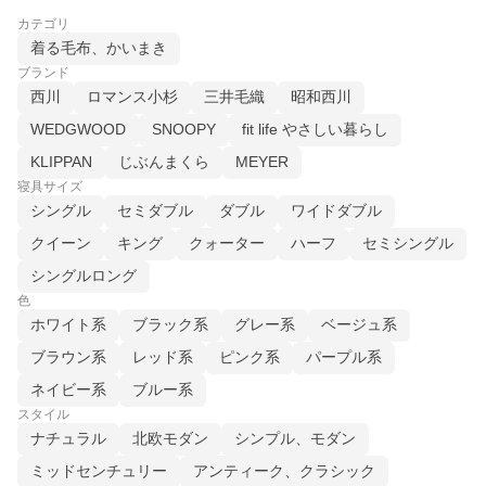
カテゴリ
着る毛布、かいまき
ブランド
西川
ロマンス小杉
三井毛織
昭和西川
WEDGWOOD
SNOOPY
fit life やさしい暮らし
KLIPPAN
じぶんまくら
MEYER
寝具サイズ
シングル
セミダブル
ダブル
ワイドダブル
クイーン
キング
クォーター
ハーフ
セミシングル
シングルロング
色
ホワイト系
ブラック系
グレー系
ベージュ系
ブラウン系
レッド系
ピンク系
パープル系
ネイビー系
ブルー系
スタイル
ナチュラル
北欧モダン
シンプル、モダン
ミッドセンチュリー
アンティーク、クラシック