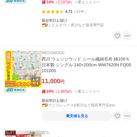
14
%
（
2,107
pt
）
要エントリー
4.71
（
14
件
）
最短明日お届け
ふとんタウン 西川など寝具専門店
WEDGWOOD
西川 ウェッジウッド シール織綿毛布 綿100％
日本製 シングル 140×200cm WW7620N FQ00
101005
11,000
円
19
%
（
1,905
pt
）
要エントリー
最短明日お届け
マニフレックス&西川など寝具専門店ess
最安値を見る
西川