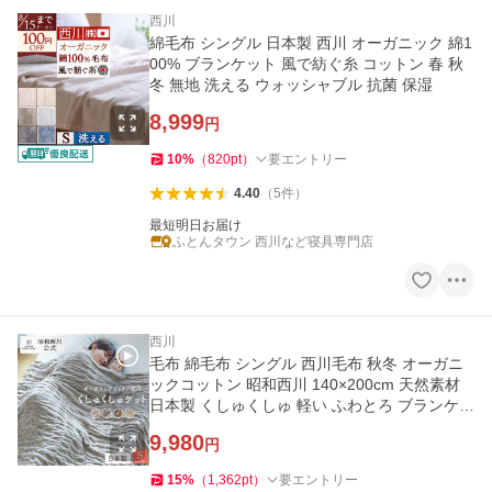
西川
綿毛布 シングル 日本製 西川 オーガニック 綿1
00% ブランケット 風で紡ぐ糸 コットン 春 秋
冬 無地 洗える ウォッシャブル 抗菌 保湿
8,999
円
10
%
（
820
pt
）
要エントリー
4.40
（
5
件
）
最短明日お届け
ふとんタウン 西川など寝具専門店
西川
毛布 綿毛布 シングル 西川毛布 秋冬 オーガニ
ックコットン 昭和西川 140×200cm 天然素材
日本製 くしゅくしゅ 軽い ふわとろ ブランケッ
ト 綿100
9,980
円
15
%
（
1,362
pt
）
要エントリー