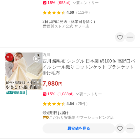
15
%
（
953
pt
）
要エントリー
4.60
（
112
件
）
2日以内に発送（休業日を除く）
西川ストア公式 ヤフー店
西川
西川 綿毛布 シングル 日本製 綿100％ 高野口パ
イル シール織り コットンケット ブランケット
掛け毛布
7,980
円
15
%
（
1,088
pt
）
要エントリー
4.64
（
25
件
）
最短明日お届け
こだわり安眠館 ヤフーショッピング店
最安値を見る