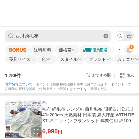
1
送料無料
価格帯
すべての条
寝具サイズ
色
スタイル
ブランド
カテゴリ
1,786
件
おすすめ順
表示
表示情報について
｜ポイントは原則税抜価格を基準に付与されます｜ポイント・支
払額等の正確な情報（付与条件・上限等）はカートをご確認ください
西川
毛布 綿毛布 シングル 西川毛布 昭和西川公式 1
40×200cm 天然素材 日本製 泉大津産 WITH RE
ST 綿 コットン ブランケット 年間使用 綿100
6,990
円