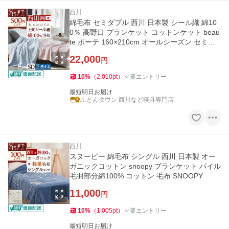
西川
綿毛布 セミダブル 西川 日本製 シール織 綿10
0％ 高野口 ブランケット コットンケット beau
te ボーテ 160×210cm オールシーズン セミダ
ブルサイズ
22,000
円
10
%
（
2,010
pt
）
要エントリー
最短明日お届け
ふとんタウン 西川など寝具専門店
西川
スヌーピー 綿毛布 シングル 西川 日本製 オー
ガニックコットン snoopy ブランケット パイル
毛羽部分綿100% コットン 毛布 SNOOPY
11,000
円
10
%
（
1,005
pt
）
要エントリー
最短明日お届け