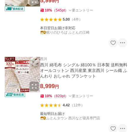
5,999
円
10
%
（
545
pt
）
要エントリー
5.00
（
4
件
）
本日翌日お届け非対応
眠りのひろば ふとんの江崎
西川
西川 綿毛布 シングル 綿100％ 日本製 送料無料
オールコットン 西川産業 東京西川 シール織 ふ
んわり おしゃれ ブランケット
8,999
円
10
%
（
820
pt
）
要エントリー
4.42
（
12
件
）
最短明日お届け
ふとんタウン 西川など寝具専門店