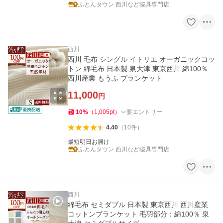
ふとんタウン 西川など寝具専門店
西川
西川 毛布 シングル イトリエ オーガニックコッ
トン 綿毛布 日本製 泉大津 東京西川 綿100％
西川産業 もうふ ブランケット
11,000
円
10
%
（
1,005
pt
）
要エントリー
4.40
（
10
件
）
最短明日お届け
ふとんタウン 西川など寝具専門店
西川
綿毛布 セミダブル 日本製 東京西川 西川産業
コットンブランケット 毛羽部分：綿100％ 泉