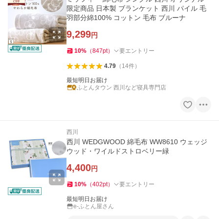
限定商品 日本製 ブランケット 西川 パイル 毛
羽部分綿100% コットン 毛布 ブルーナ
9,299
円
10
%
（
847
pt
）
要エントリー
4.79
（
14
件
）
最短明日お届け
ふとんタウン 西川など寝具専門店
西川
西川 WEDGWOOD 綿毛布 WW8610 ウェッジ
ウッド・ワイルドストロベリー緑
4,400
円
10
%
（
402
pt
）
要エントリー
最短明日お届け
e-ふとん屋さん