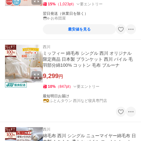
15
%
（
1,023
pt
）
要エントリー
翌日発送（休業日を除く）
e-お布団屋
最安値を見る
西川
ミッフィー 綿毛布 シングル 西川 オリジナル
限定商品 日本製 ブランケット 西川 パイル 毛
羽部分綿100% コットン 毛布 ブルーナ
9,299
円
10
%
（
847
pt
）
要エントリー
最短明日お届け
ふとんタウン 西川など寝具専門店
西川
綿毛布 西川 シングル ニューマイヤー綿毛布 日