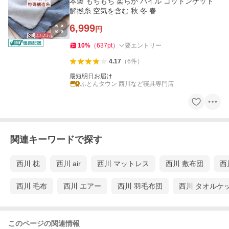
本製 もちもち 柔らか パイル コットンケット
解撚糸 空気を含む 秋 冬 春
6,999
円
10
%
（
637
pt
）
要エントリー
4.17
（
6
件
）
最短明日お届け
ふとんタウン 西川など寝具専門店
関連キーワードで探す
西川 枕
西川 air
西川 マットレス
西川 敷布団
西
西川 毛布
西川 エアー
西川 羽毛布団
西川 タオルケ
このページの関連情報