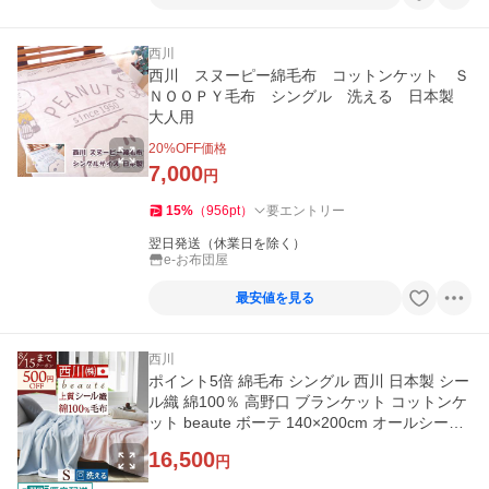
西川
西川 スヌーピー綿毛布 コットンケット Ｓ
ＮＯＯＰＹ毛布 シングル 洗える 日本製
大人用
20
%OFF価格
7,000
円
15
%
（
956
pt
）
要エントリー
翌日発送（休業日を除く）
e-お布団屋
最安値を見る
西川
ポイント5倍 綿毛布 シングル 西川 日本製 シー
ル織 綿100％ 高野口 ブランケット コットンケ
ット beaute ボーテ 140×200cm オールシーズ
ン シングルサイ
16,500
円