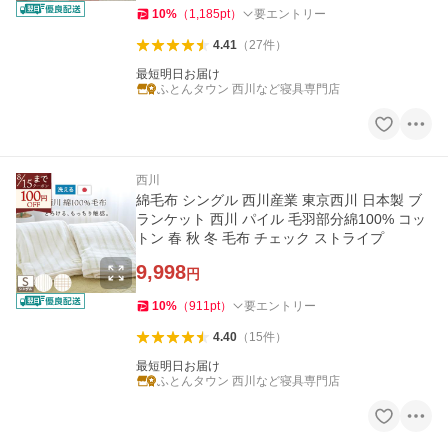
10
%
（
1,185
pt
）
要エントリー
4.41
（
27
件
）
最短明日お届け
ふとんタウン 西川など寝具専門店
西川
綿毛布 シングル 西川産業 東京西川 日本製 ブ
ランケット 西川 パイル 毛羽部分綿100% コッ
トン 春 秋 冬 毛布 チェック ストライプ
9,998
円
10
%
（
911
pt
）
要エントリー
4.40
（
15
件
）
最短明日お届け
ふとんタウン 西川など寝具専門店