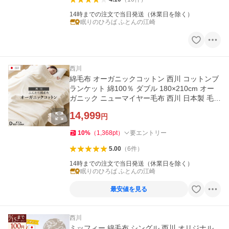
14時までの注文で当日発送（休業日を除く）
眠りのひろば ふとんの江崎
西川
綿毛布 オーガニックコットン 西川 コットンブ
ランケット 綿100％ ダブル 180×210cm オー
ガニック ニューマイヤー毛布 西川 日本製 毛布
国産 02-CNB 0776
14,999
円
10
%
（
1,368
pt
）
要エントリー
5.00
（
6
件
）
14時までの注文で当日発送（休業日を除く）
眠りのひろば ふとんの江崎
最安値を見る
西川
ミッフィー 綿毛布 シングル 西川 オリジナル