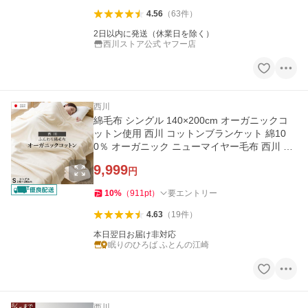
4.56
（
63
件
）
2日以内に発送（休業日を除く）
西川ストア公式 ヤフー店
西川
綿毛布 シングル 140×200cm オーガニックコ
ットン使用 西川 コットンブランケット 綿10
0％ オーガニック ニューマイヤー毛布 西川 日
本製 毛布
9,999
円
10
%
（
911
pt
）
要エントリー
4.63
（
19
件
）
本日翌日お届け非対応
眠りのひろば ふとんの江崎
西川