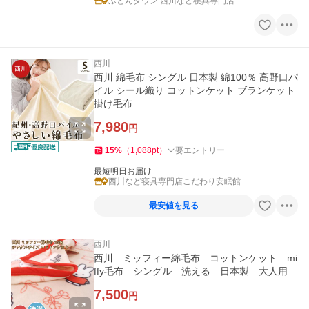
ふとんタウン 西川など寝具専門店
西川
西川 綿毛布 シングル 日本製 綿100％ 高野口パ
イル シール織り コットンケット ブランケット
掛け毛布
7,980
円
15
%
（
1,088
pt
）
要エントリー
最短明日お届け
西川など寝具専門店こだわり安眠館
最安値を見る
西川
西川 ミッフィー綿毛布 コットンケット mi
ffy毛布 シングル 洗える 日本製 大人用
7,500
円