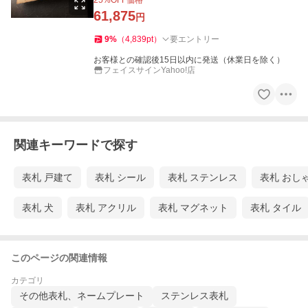
25
%OFF価格
61,875
円
9
%
（
4,839
pt
）
要エントリー
お客様との確認後15日以内に発送（休業日を除く）
フェイスサインYahoo!店
関連キーワードで探す
表札 戸建て
表札 シール
表札 ステンレス
表札 おし
表札 犬
表札 アクリル
表札 マグネット
表札 タイル
このページの関連情報
カテゴリ
その他表札、ネームプレート
ステンレス表札