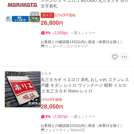
ステンレス イエロゴ IELOGO 丸三タカギ 切り
文字表札
おトク
32
%OFF価格
26,800
円
9
%
（
2,203
pt
）
要エントリー
お客様との確認後14日以内に発送（休業日を除く）
サンガーデンエクステリア
タカギ
丸三タカギ イエロゴ 表札 おしゃれ ステンレス
戸建 モダン レトロ ヴィンテージ 昭和 イエロ
ゴ 丸三タカギ Retro レトロ
15
%OFF価格
28,050
円
9
%
（
2,307
pt
）
要エントリー
お客様との確認後10日以内に発送（休業日を除く）
フェイスサインYahoo!店