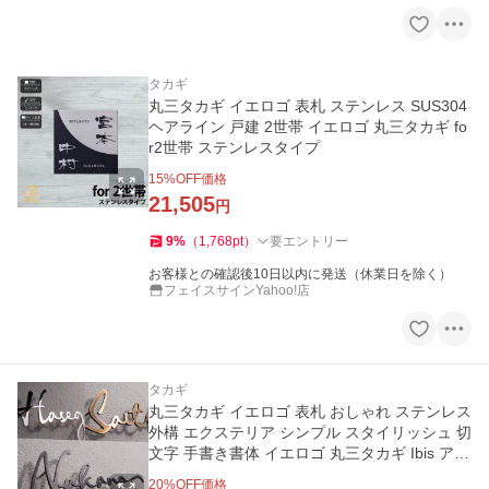
タカギ
丸三タカギ イエロゴ 表札 ステンレス SUS304
ヘアライン 戸建 2世帯 イエロゴ 丸三タカギ fo
r2世帯 ステンレスタイプ
15
%OFF価格
21,505
円
9
%
（
1,768
pt
）
要エントリー
お客様との確認後10日以内に発送（休業日を除く）
フェイスサインYahoo!店
タカギ
丸三タカギ イエロゴ 表札 おしゃれ ステンレス
外構 エクステリア シンプル スタイリッシュ 切
文字 手書き書体 イエロゴ 丸三タカギ Ibis アイ
ビス
20
%OFF価格