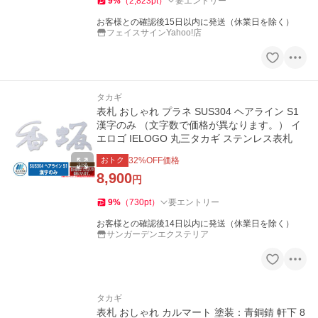
9
%
（
2,823
pt
）
要エントリー
お客様との確認後15日以内に発送（休業日を除く）
フェイスサインYahoo!店
タカギ
表札 おしゃれ プラネ SUS304 ヘアライン S1
漢字のみ （文字数で価格が異なります。） イ
エロゴ IELOGO 丸三タカギ ステンレス表札
おトク
32
%OFF価格
8,900
円
9
%
（
730
pt
）
要エントリー
お客様との確認後14日以内に発送（休業日を除く）
サンガーデンエクステリア
タカギ
表札 おしゃれ カルマート 塗装：青銅錆 軒下 8