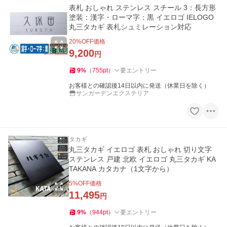
表札 おしゃれ ステンレス スチール 3：長方形
塗装：漢字・ローマ字：黒 イエロゴ IELOGO
丸三タカギ 表札シュミレーション対応
20
%OFF価格
9,200
円
9
%
（
755
pt
）
要エントリー
お客様との確認後14日以内に発送（休業日を除く）
サンガーデンエクステリア
タカギ
丸三タカギ イエロゴ 表札 おしゃれ 切り文字
ステンレス 戸建 北欧 イエロゴ 丸三タカギ KA
TAKANA カタカナ（1文字から）
5
%OFF価格
11,495
円
9
%
（
944
pt
）
要エントリー