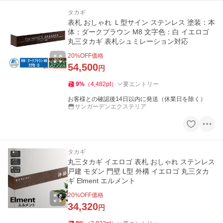
タカギ
表札 おしゃれ Ｌ型サイン ステンレス 塗装：本
体：ダークブラウン M8 文字色：白 イエロゴ
丸三タカギ 表札シュミレーション対応
20
%OFF価格
54,500
円
9
%
（
4,482
pt
）
要エントリー
お客様との確認後14日以内に発送（休業日を除く）
サンガーデンエクステリア
タカギ
丸三タカギ イエロゴ 表札 おしゃれ ステンレス
戸建 モダン 門壁 L型 外構 イエロゴ 丸三タカ
ギ Elment エルメント
20
%OFF価格
34,320
円