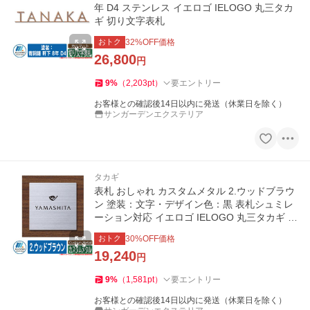
年 D4 ステンレス イエロゴ IELOGO 丸三タカ
ギ 切り文字表札
おトク
32
%OFF価格
26,800
円
9
%
（
2,203
pt
）
要エントリー
お客様との確認後14日以内に発送（休業日を除く）
サンガーデンエクステリア
タカギ
表札 おしゃれ カスタムメタル 2.ウッドブラウ
ン 塗装：文字・デザイン色：黒 表札シュミレ
ーション対応 イエロゴ IELOGO 丸三タカギ ス
テンレス表札
おトク
30
%OFF価格
19,240
円
9
%
（
1,581
pt
）
要エントリー
お客様との確認後14日以内に発送（休業日を除く）