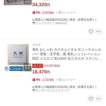
34,320
円
9
%
（
2,823
pt
）
要エントリー
お客様との確認後10日以内に発送（休業日を除く）
フェイスサインYahoo!店
タカギ
表札 おしゃれ カスタムメタル N.ニッケルシル
バー 塗装：文字色：黒 表札シュミレーション
対応 イエロゴ IELOGO 丸三タカギ ステンレス
表札
おトク
30
%OFF価格
18,470
円
9
%
（
1,517
pt
）
要エントリー
お客様との確認後14日以内に発送（休業日を除く）
サンガーデンエクステリア