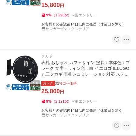
15,800
円
9
%
（
1,298
pt
）
要エントリー
お客様との確認後14日以内に発送（休業日を除く）
サンガーデンエクステリア
タカギ
表札 おしゃれ カフェサイン 塗装：本体色：ブ
ラック 文字・ライン色：白 イエロゴ IELOGO
丸三タカギ 表札シュミレーション対応 ステン
レス表札
おトク
32
%OFF価格
25,800
円
9
%
（
2,121
pt
）
要エントリー
お客様との確認後14日以内に発送（休業日を除く）
サンガーデンエクステリア