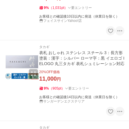
9
%
（
1,031
pt
）
要エントリー
お客様との確認後10日以内に発送（休業日を除く）
フェイスサインYahoo!店
タカギ
表札 おしゃれ ステンレス スチール 3：長方形
塗装：漢字：シルバー ローマ字：黒 イエロゴ I
ELOGO 丸三タカギ 表札シュミレーション対応
20
%OFF価格
11,000
円
9
%
（
905
pt
）
要エントリー
お客様との確認後14日以内に発送（休業日を除く）
サンガーデンエクステリア
タカギ