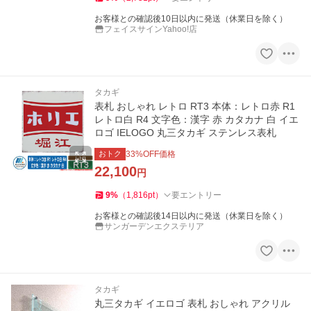
お客様との確認後10日以内に発送（休業日を除く）
フェイスサインYahoo!店
タカギ
表札 おしゃれ レトロ RT3 本体：レトロ赤 R1
レトロ白 R4 文字色：漢字 赤 カタカナ 白 イエ
ロゴ IELOGO 丸三タカギ ステンレス表札
おトク
33
%OFF価格
22,100
円
9
%
（
1,816
pt
）
要エントリー
お客様との確認後14日以内に発送（休業日を除く）
サンガーデンエクステリア
タカギ
丸三タカギ イエロゴ 表札 おしゃれ アクリル