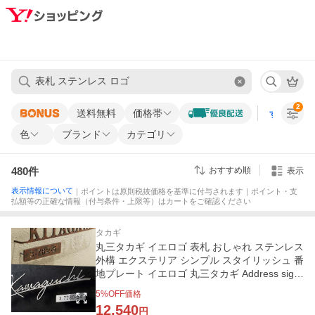
2
送料無料
価格帯
すべての条
色
ブランド
カテゴリ
480
件
おすすめ順
表示
表示情報について
｜ポイントは原則税抜価格を基準に付与されます｜ポイント・支
払額等の正確な情報（付与条件・上限等）はカートをご確認ください
タカギ
丸三タカギ イエロゴ 表札 おしゃれ ステンレス
外構 エクステリア シンプル スタイリッシュ 番
地プレート イエロゴ 丸三タカギ Address sign
アドレスサイン
5
%OFF価格
12,540
円