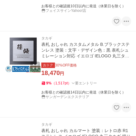
お客様との確認後10日以内に発送（休業日を除く）
フェイスサインYahoo!店
タカギ
表札 おしゃれ カスタムメタル B.ブラックステ
ンレス 塗装：文字・デザイン色：黒 表札シュ
ミレーション対応 イエロゴ IELOGO 丸三タカ
ギ ステンレス表札
おトク
30
%OFF価格
18,470
円
9
%
（
1,517
pt
）
要エントリー
お客様との確認後14日以内に発送（休業日を除く）
サンガーデンエクステリア
タカギ
表札 おしゃれ カルマート 塗装：レトロ赤 R1