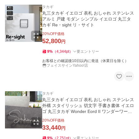
タカギ
丸三タカギ イエロゴ 表札 おしゃれ ステンレス
アルミ 戸建 モダン シンプル イエロゴ 丸三タ
カギ Re・sight リ・サイト
20
%OFF価格
52,800
円
9
%
（
4,344
pt
）
要エントリー
お客様との確認後10日以内に発送（休業日を除く）
フェイスサインYahoo!店
タカギ
丸三タカギ イエロゴ 表札 おしゃれ ステンレス
外構 スタイリッシュ 切文字 手書き書体 イエロ
ゴ 丸三タカギ Wonder Eord II ワンダーワード
2
20
%OFF価格
33,440
円
9
%
（
2,751
pt
）
要エントリー