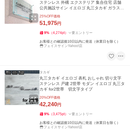
ステンレス 外構 エクステリア 集合住宅 店舗
公共施設サイン イエロゴ 丸三タカギ ガラス調
アクリルサイン
25
%OFF価格
51,975
円
9
%
（
4,274
pt
）
要エントリー
お客様との確認後10日以内に発送（休業日を除く）
フェイスサインYahoo!店
タカギ
丸三タカギ イエロゴ 表札 おしゃれ 切り文字
ステンレス 戸建 2世帯 モダン イエロゴ 丸三タ
カギ for2世帯 切文字タイプ
20
%OFF価格
42,240
円
9
%
（
3,475
pt
）
要エントリー
お客様との確認後10日以内に発送（休業日を除く）
フェイスサインYahoo!店