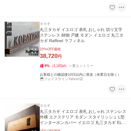
タカギ
丸三タカギ イエロゴ 表札 おしゃれ 切り文字
ステンレス 鋳物 戸建 モダン イエロゴ 丸三タ
カギ Raffinel ラフィネル
20
%OFF価格
38,720
円
9
%
（
3,185
pt
）
要エントリー
お客様との確認後10日以内に発送（休業日を除く）
フェイスサインYahoo!店
タカギ
丸三タカギ イエロゴ 表札 おしゃれ ステンレス
外構 エクステリア モダン スタイリッシュ L型
インターホンカバー イエロゴ 丸三タカギ ELC
OVER エルカバー