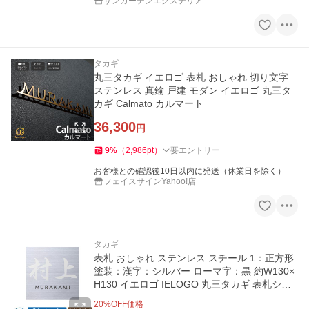
サンガーデンエクステリア
タカギ
丸三タカギ イエロゴ 表札 おしゃれ 切り文字
ステンレス 真鍮 戸建 モダン イエロゴ 丸三タ
カギ Calmato カルマート
36,300
円
9
%
（
2,986
pt
）
要エントリー
お客様との確認後10日以内に発送（休業日を除く）
フェイスサインYahoo!店
タカギ
表札 おしゃれ ステンレス スチール 1：正方形
塗装：漢字：シルバー ローマ字：黒 約W130×
H130 イエロゴ IELOGO 丸三タカギ 表札シュ
ミレーション対応
20
%OFF価格