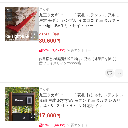
タカギ
丸三タカギ イエロゴ 表札 ステンレス アルミ
戸建 モダン シンプル イエロゴ 丸三タカギ R
e・sight-BAR リ・サイト バー
20
%OFF価格
39,600
円
9
%
（
3,258
pt
）
要エントリー
お客様との確認後10日以内に発送（休業日を除く）
フェイスサインYahoo!店
タカギ
丸三タカギ イエロゴ 表札 おしゃれ ステンレス
真鍮 戸建 おすすめ モダン 丸三タカギ レガリ
オ-4・3・2・L・H・LN 対応サイン
17,600
円
9
%
（
1,448
pt
）
要エントリー