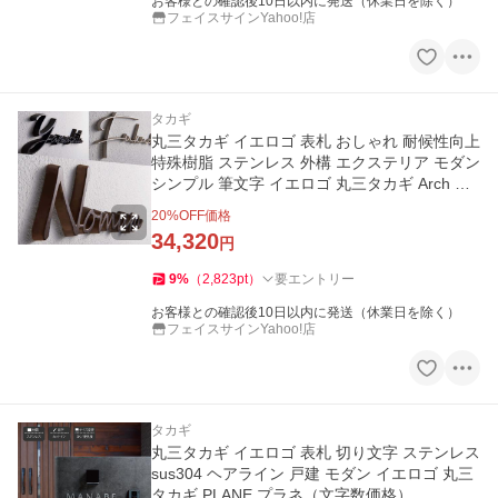
お客様との確認後10日以内に発送（休業日を除く）
フェイスサインYahoo!店
タカギ
丸三タカギ イエロゴ 表札 おしゃれ 耐候性向上
特殊樹脂 ステンレス 外構 エクステリア モダン
シンプル 筆文字 イエロゴ 丸三タカギ Arch ア
ーチ
20
%OFF価格
34,320
円
9
%
（
2,823
pt
）
要エントリー
お客様との確認後10日以内に発送（休業日を除く）
フェイスサインYahoo!店
タカギ
丸三タカギ イエロゴ 表札 切り文字 ステンレス
sus304 ヘアライン 戸建 モダン イエロゴ 丸三
タカギ PLANE プラネ（文字数価格）