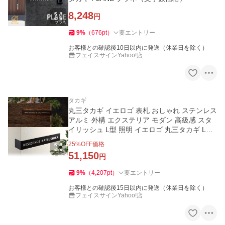
8,248
円
9
%
（
676
pt
）
要エントリー
お客様との確認後10日以内に発送（休業日を除く）
フェイスサインYahoo!店
タカギ
丸三タカギ イエロゴ 表札 おしゃれ ステンレス
アルミ 外構 エクステリア モダン 高級感 スタ
イリッシュ L型 照明 イエロゴ 丸三タカギ L型
サイン
25
%OFF価格
51,150
円
9
%
（
4,207
pt
）
要エントリー
お客様との確認後15日以内に発送（休業日を除く）
フェイスサインYahoo!店