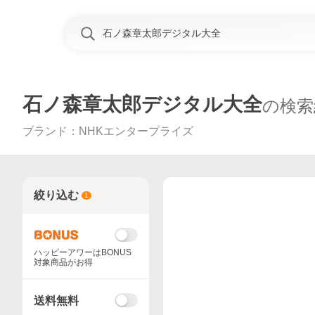
石ノ森章太郎デジタル大全
の検索
ブランド
：
NHKエンタープライズ
絞り込む
1
ハッピーアワーはBONUS
対象商品がお得
送料無料