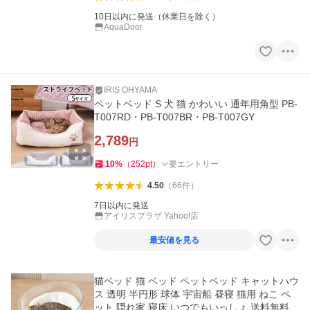
10日以内に発送（休業日を除く）
AquaDoor
IRIS OHYAMA
ペットベッド S 犬 猫 かわいい 通年用角型 PB-
T007RD・PB-T007BR・PB-T007GY
2,789
円
10
%
（
252
pt
）
要エントリー
4.50
（
66
件
）
7日以内に発送
アイリスプラザ Yahoo!店
最安値を見る
猫ベッド 猫 ベッド ペットベッド キャットハウ
ス 透明 半円形 球体 宇宙船 昼寝 猫用 ねこ ペ
ット 隠れ家 寝床 いつでもいっしょ 送料無料