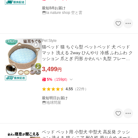
最短8/8お届け
la nature shop 空と雲
Pet Style
猫ベッド 猫 ちぐら型 ペットベッド 犬 ベッド
マット 洗える 2way ひんやり 冷感 ふわふわ ク
ッション 爪とぎ 円形 かわいい 丸型 フレーム
春 夏 Sサイズ
3,499
円
5
%
（
159
pt
）
4.55
（
22
件
）
最短明日お届け
地球問屋
ベッド ペット用 小型犬 中型犬 高反発 クッシ
ョン 洗える 猫 シニア 耐久性 滑り止め オール