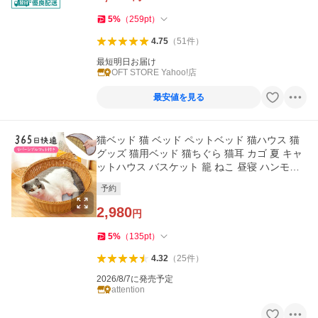
5
%
（
259
pt
）
4.75
（
51
件
）
最短明日お届け
OFT STORE Yahoo!店
最安値を見る
猫ベッド 猫 ベッド ペットベッド 猫ハウス 猫
グッズ 猫用ベッド 猫ちぐら 猫耳 カゴ 夏 キャ
ットハウス バスケット 籠 ねこ 昼寝 ハンモッ
ク 編み籠
予約
2,980
円
5
%
（
135
pt
）
4.32
（
25
件
）
2026/8/7に発売予定
attention