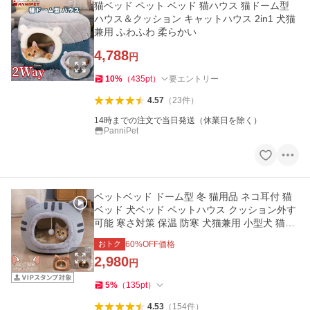
猫ベッド ペット ベッド 猫ハウス 猫ドーム型
ハウス＆クッション キャットハウス 2in1 犬猫
兼用 ふわふわ 柔らかい
4,788
円
10
%
（
435
pt
）
要エントリー
4.57
（
23
件
）
14時までの注文で当日発送（休業日を除く）
PanniPet
ペットベッド ドーム型 冬 猫用品 ネコ耳付 猫
ベッド 犬ベッド ペットハウス クッション外す
可能 寒さ対策 保温 防寒 犬猫兼用 小型犬 猫ベ
ッド 洗える 爆買い
おトク
60
%OFF価格
2,980
円
5
%
（
135
pt
）
4.53
（
154
件
）