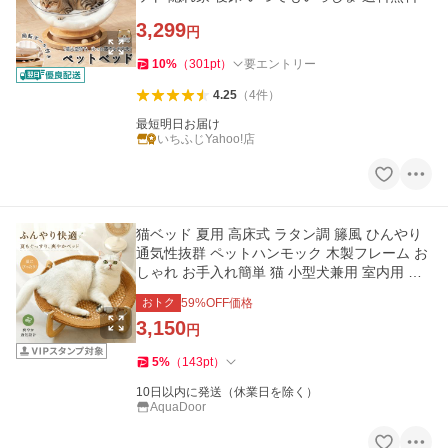
3,299
円
10
%
（
301
pt
）
要エントリー
4.25
（
4
件
）
最短明日お届け
いちふじYahoo!店
猫ベッド 夏用 高床式 ラタン調 籐風 ひんやり
通気性抜群 ペットハンモック 木製フレーム お
しゃれ お手入れ簡単 猫 小型犬兼用 室内用 分
離式 軽量 安定感抜群
おトク
59
%OFF価格
3,150
円
5
%
（
143
pt
）
10日以内に発送（休業日を除く）
AquaDoor