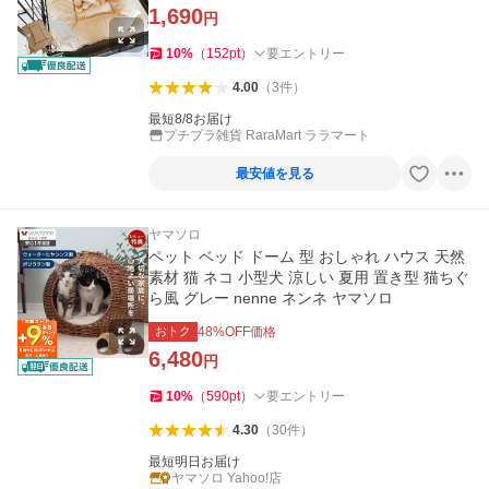
ン ケージ用マット:M
1,690
円
10
%
（
152
pt
）
要エントリー
4.00
（
3
件
）
最短8/8お届け
プチプラ雑貨 RaraMart ララマート
最安値を見る
ヤマソロ
ペット ベッド ドーム 型 おしゃれ ハウス 天然
素材 猫 ネコ 小型犬 涼しい 夏用 置き型 猫ちぐ
ら風 グレー nenne ネンネ ヤマソロ
おトク
48
%OFF価格
6,480
円
10
%
（
590
pt
）
要エントリー
4.30
（
30
件
）
最短明日お届け
ヤマソロ Yahoo!店