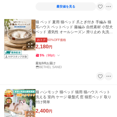
最安値を見る
猫 ベッド 夏用 猫ベッド 爪とぎ付き 手編み 猫
耳ハウス ペットベッド 藤編み 自然素材 小型犬
ベッド 通気性 オールシーズン 滑り止め 丸洗い
OK
おトク
60
%OFF価格
2,180
円
5
%
（
98
pt
）
最短8/8お届け
BETHEL SANEI
猫 ハンモック 猫ベッド 猫用 猫ハウス ペット
洗える 室内 ケージ 吸盤式 窓 猫窓ベッド 取り
付け簡単
2,400
円