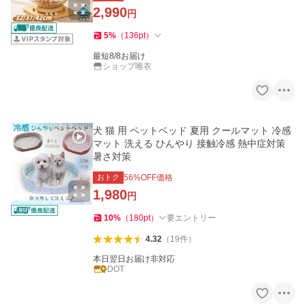
2,990
円
5
%
（
136
pt
）
最短8/8お届け
ショップ唯衣
犬 猫 用 ペットベッド 夏用 クールマット 冷感
マット 洗える ひんやり 接触冷感 熱中症対策
暑さ対策
おトク
56
%OFF価格
1,980
円
10
%
（
180
pt
）
要エントリー
4.32
（
19
件
）
本日翌日お届け非対応
DOT