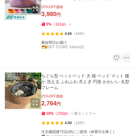
29
%OFF価格
3,980
円
5
%
（
181
pt
）
4.86
（
44
件
）
最短明日お届け
OFT STORE Yahoo!店
ちぐら型 ペットベッド 犬 猫 ベッド マット 暖
か 洗える ふわふわ 爪とぎ 円形 かわいい 丸型
フレーム
25
%OFF価格
2,764
円
10
%
（
250
pt
）
要エントリー
4.80
（
10
件
）
注文確認後7日以内にご提供（休業日を除く）