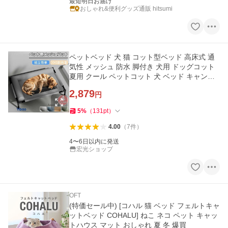
最短明日お届け
おしゃれ&便利グッズ通販 hitsumi
ペットベッド 犬 猫 コット型ベッド 高床式 通
気性 メッシュ 防水 脚付き 犬用 ドッグコット
夏用 クール ペットコット 犬 ベッド キャンプ
ドッグコット 通気性
2,879
円
5
%
（
131
pt
）
4.00
（
7
件
）
4〜6日以内に発送
宏光ショップ
OFT
(特価セール中) [コハル 猫 ベッド フェルトキャ
ットベッド COHALU] ねこ ネコ ペット キャッ
トハウス マット おしゃれ 夏 冬 爆買