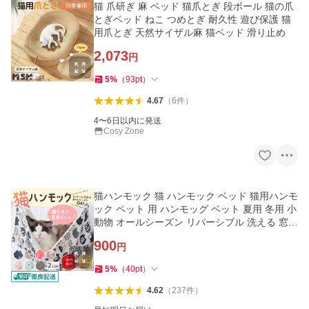
猫 爪研ぎ 麻 ベッド 猫爪とぎ 段ボール 猫の爪
とぎベッド ねこ つめとぎ 耐久性 遊び保護 猫
用爪とぎ 天然サイザル麻 猫ベッド 滑り止め
2,073
円
5
%
（
93
pt
）
4.67
（
6
件
）
4〜6日以内に発送
Cosy Zone
猫ハンモック 猫 ハンモック ベッド 猫用ハンモ
ック ペット 用 ハンモッグ ベット 夏用 冬用 小
動物 オールシーズン リバーシブル 洗える 窓
フェレット フック
900
円
5
%
（
40
pt
）
4.62
（
237
件
）