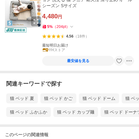
シーズン Sサイズ
4,480
円
5
%
（
204
pt
）
4.56
（
18
件
）
最短明日お届け
YHストア
最安値を見る
関連キーワードで探す
猫 ベッド 夏
猫 ベッド かご
猫 ベッド ドーム
猫 ベッ
猫 ベッド ふかふか
猫 ベッド カップ麺
猫 ベッド ドーナ
このページの関連情報