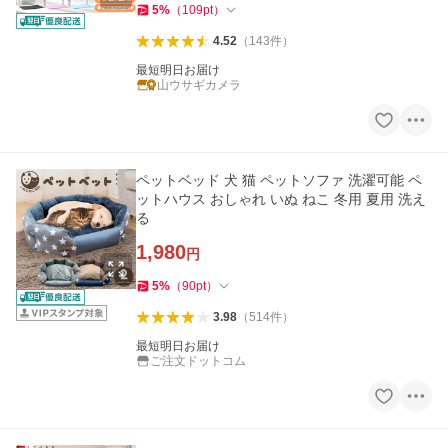
5
%
（
109
pt
）
4.52
（
143
件
）
最短明日お届け
山ウサギカメラ
ペットベッド 犬 猫 ペットソファ 洗濯可能 ペ
ットハウス おしゃれ いぬ ねこ 冬用 夏用 洗え
る
1,980
円
5
%
（
90
pt
）
3.98
（
514
件
）
最短明日お届け
ご注文ドットコム