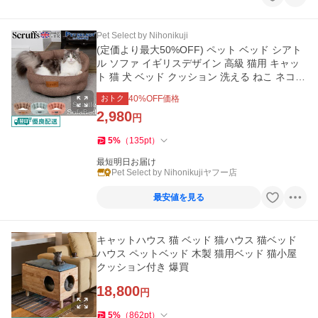
Pet Select by Nihonikuji
(定価より最大50%OFF) ペット ベッド シアト
ル ソファ イギリスデザイン 高級 猫用 キャッ
ト 猫 犬 ベッド クッション 洗える ねこ ネコ s
cruffs sale
おトク
40
%OFF価格
2,980
円
5
%
（
135
pt
）
最短明日お届け
Pet Select by Nihonikujiヤフー店
最安値を見る
キャットハウス 猫 ベッド 猫ハウス 猫ベッド
ハウス ペットベッド 木製 猫用ベッド 猫小屋
クッション付き 爆買
18,800
円
5
%
（
862
pt
）