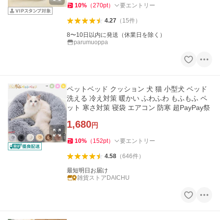
10
%
（
270
pt
）
要エントリー
4.27
（
15
件
）
8〜10日以内に発送（休業日を除く）
parumuoppa
ペットベッド クッション 犬 猫 小型犬 ベッド
洗える 冷え対策 暖かい ふわふわ もふもふ ペ
ット 寒さ対策 寝袋 エアコン 防寒 超PayPay祭
1,680
円
10
%
（
152
pt
）
要エントリー
4.58
（
646
件
）
最短明日お届け
雑貨ストアDAICHU