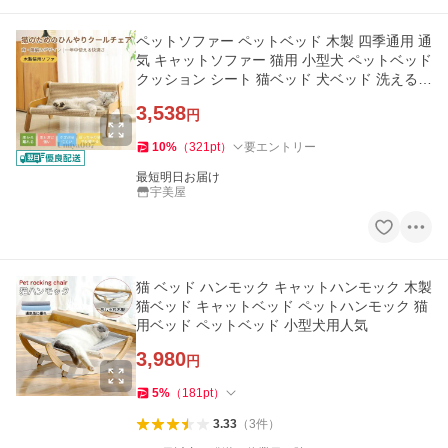
ペットソファー ペットベッド 木製 四季通用 通
気 キャットソファー 猫用 小型犬 ペットベッド
クッション シート 猫ベッド 犬ベッド 洗える
組み立て簡単 麻
3,538
円
10
%
（
321
pt
）
要エントリー
最短明日お届け
宇美屋
猫 ベッド ハンモック キャットハンモック 木製
猫ベッド キャットベッド ペットハンモック 猫
用ベッド ペットベッド 小型犬用人気
3,980
円
5
%
（
181
pt
）
3.33
（
3
件
）