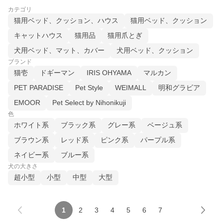
カテゴリ
猫用ベッド、クッション、ハウス
猫用ベッド、クッション
キャットハウス
猫用品
猫用爪とぎ
犬用ベッド、マット、カバー
犬用ベッド、クッション
ブランド
猫壱
ドギーマン
IRIS OHYAMA
マルカン
PET PARADISE
Pet Style
WEIMALL
明和グラビア
EMOOR
Pet Select by Nihonikuji
色
ホワイト系
ブラック系
グレー系
ベージュ系
ブラウン系
レッド系
ピンク系
パープル系
ネイビー系
ブルー系
犬の大きさ
超小型
小型
中型
大型
1
2
3
4
5
6
7