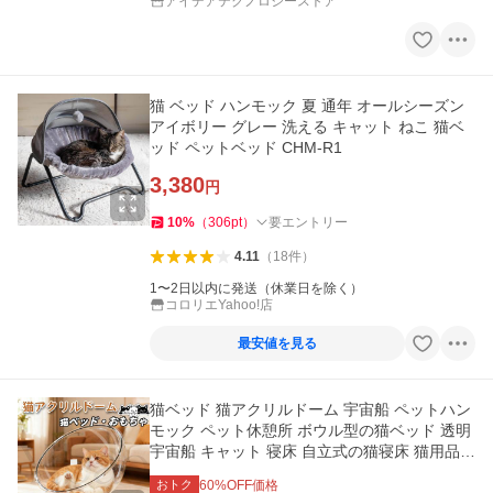
アイデアテクノロジーストア
猫 ベッド ハンモック 夏 通年 オールシーズン
アイボリー グレー 洗える キャット ねこ 猫ベ
ッド ペットベッド CHM-R1
3,380
円
10
%
（
306
pt
）
要エントリー
4.11
（
18
件
）
1〜2日以内に発送（休業日を除く）
コロリエYahoo!店
最安値を見る
猫ベッド 猫アクリルドーム 宇宙船 ペットハン
モック ペット休憩所 ボウル型の猫ベッド 透明
宇宙船 キャット 寝床 自立式の猫寝床 猫用品
アクリル球 木製 夏
おトク
60
%OFF価格