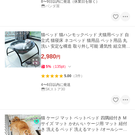
8〜9日以内に発送（休業日を除く）
パンダ屋
猫ベッド 猫ハンモックベッド 犬猫用ベッド 自
立式 猫寝床 ネコベッド 猫用品 ペット用品 丸
洗い 安定な構造 取り外し可能 通気性 組立簡単
室内 戸外ハンモック
2,980
円
5
%
（
135
pt
）
5.00
（
3
件
）
4〜6日以内に発送
SKストア30
猫 ケージ マット ペットベッド 四隅紐付き M
サイズ マット かわいい ケージ用 マット 紐付
き 洗える ベッド 洗えるマット /オールシーズ