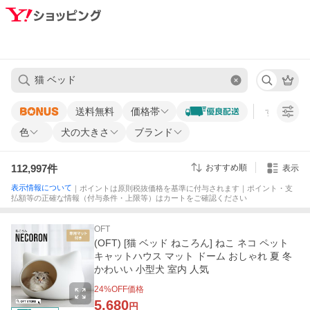
送料無料
価格帯
すべての条
色
犬の大きさ
ブランド
112,997
件
おすすめ順
表示
表示情報について
｜ポイントは原則税抜価格を基準に付与されます｜ポイント・支
払額等の正確な情報（付与条件・上限等）はカートをご確認ください
OFT
(OFT) [猫 ベッド ねころん] ねこ ネコ ペット
キャットハウス マット ドーム おしゃれ 夏 冬
かわいい 小型犬 室内 人気
24
%OFF価格
5,680
円