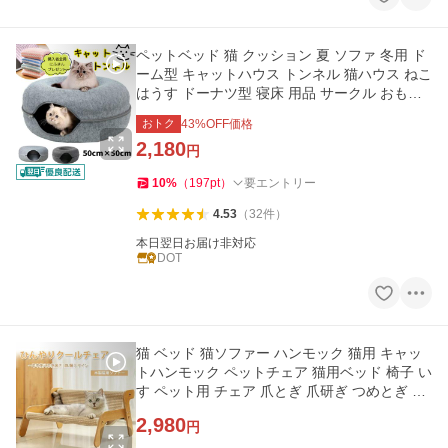
ペットベッド 猫 クッション 夏 ソファ 冬用 ド
ーム型 キャットハウス トンネル 猫ハウス ねこ
はうす ドーナツ型 寝床 用品 サークル おもち
ゃ
おトク
43
%OFF価格
2,180
円
10
%
（
197
pt
）
要エントリー
4.53
（
32
件
）
本日翌日お届け非対応
DOT
猫 ベッド 猫ソファー ハンモック 猫用 キャッ
トハンモック ペットチェア 猫用ベッド 椅子 い
す ペット用 チェア 爪とぎ 爪研ぎ つめとぎ ペ
ットハンモック
2,980
円