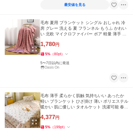
最安値を見る
毛布 夏用 ブランケット シングル おしゃれ 冷
房 グレー 洗える 夏 フランネル もうふ かわい
い 北欧 マイクロファイバー ボア 軽量 薄手 ハ
ーフケット 洗濯ok
1,780
円
5
%
（
80
pt
）
5〜7日以内に発送
Oasis On
毛布 薄手 柔らかく肌触 気持ちいい あったか
軽い ブランケット ひざ掛け 薄い ポリエステル
暖かい 肌に優しい タオルケット 洗濯可能 春夏
用 布団 大判
4,377
円
5
%
（
199
pt
）