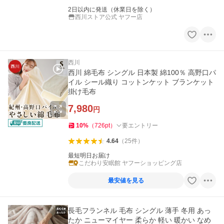
2日以内に発送（休業日を除く）
西川ストア公式 ヤフー店
西川
西川 綿毛布 シングル 日本製 綿100％ 高野口パ
イル シール織り コットンケット ブランケット
掛け毛布
7,980
円
10
%
（
726
pt
）
要エントリー
4.64
（
25
件
）
最短明日お届け
こだわり安眠館 ヤフーショッピング店
最安値を見る
長毛フランネル 毛布 シングル 薄手 冬用 あっ
たか ニューマイヤー 柔らか 軽い 暖かい なめ