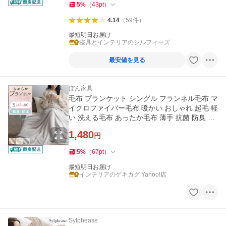
5
%
（
43
pt
）
4.14
（
59
件
）
最短明日お届け
寝具とインテリアのシルフィーズ
最安値を見る
ぼん家具
毛布 ブランケット シングル フランネル毛布 マ
イクロファイバー毛布 暖かい おしゃれ 起毛 軽
い 洗える毛布 あったか毛布 薄手 抗菌 防臭 低
ホル
1,480
円
5
%
（
67
pt
）
最短明日お届け
インテリアのゲキカグ Yahoo!店
Sylphease