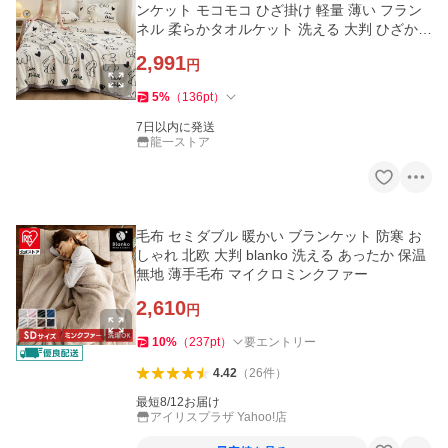
ンケット モコモコ ひざ掛け 軽量 薄い フラン
ネル 柔らかタオルケット 洗える 大判 ひざかけ
膝掛け 掛け毛布
2,991
円
5
%
（
136
pt
）
7日以内に発送
龍一ストア
毛布 セミダブル 暖かい ブランケット 防寒 お
しゃれ 北欧 大判 blanko 洗える あったか 保温
無地 薄手毛布 マイクロミンクファー
2,610
円
10
%
（
237
pt
）
要エントリー
4.42
（
26
件
）
最短8/12お届け
アイリスプラザ Yahoo!店