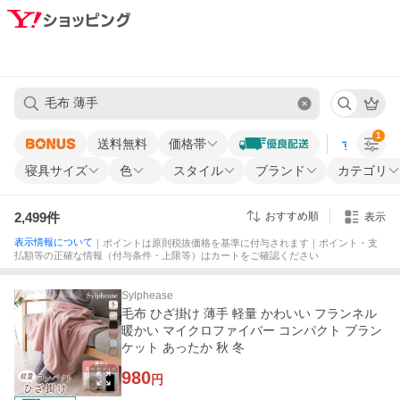
1
送料無料
価格帯
すべての条
寝具サイズ
色
スタイル
ブランド
カテゴリ
2,499
件
おすすめ順
表示
表示情報について
｜ポイントは原則税抜価格を基準に付与されます｜ポイント・支
払額等の正確な情報（付与条件・上限等）はカートをご確認ください
Sylphease
毛布 ひざ掛け 薄手 軽量 かわいい フランネル
暖かい マイクロファイバー コンパクト ブラン
ケット あったか 秋 冬
980
円