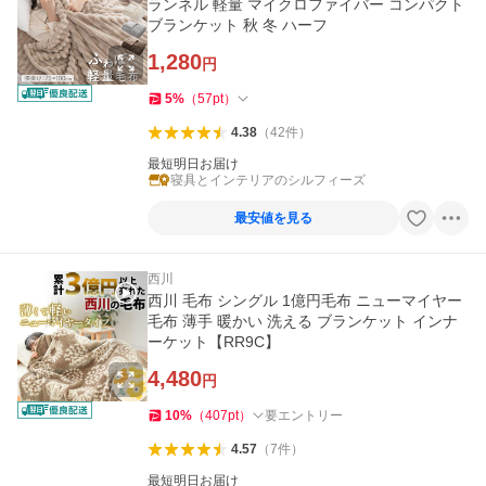
ランネル 軽量 マイクロファイバー コンパクト
ブランケット 秋 冬 ハーフ
1,280
円
5
%
（
57
pt
）
4.38
（
42
件
）
最短明日お届け
寝具とインテリアのシルフィーズ
最安値を見る
西川
西川 毛布 シングル 1億円毛布 ニューマイヤー
毛布 薄手 暖かい 洗える ブランケット インナ
ーケット【RR9C】
4,480
円
10
%
（
407
pt
）
要エントリー
4.57
（
7
件
）
最短明日お届け