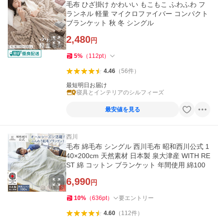
毛布 ひざ掛け かわいい もこもこ ふわふわ フ
ランネル 軽量 マイクロファイバー コンパクト
ブランケット 秋 冬 シングル
2,480
円
5
%
（
112
pt
）
4.46
（
56
件
）
最短明日お届け
寝具とインテリアのシルフィーズ
最安値を見る
西川
毛布 綿毛布 シングル 西川毛布 昭和西川公式 1
40×200cm 天然素材 日本製 泉大津産 WITH RE
ST 綿 コットン ブランケット 年間使用 綿100
6,990
円
10
%
（
636
pt
）
要エントリー
4.60
（
112
件
）