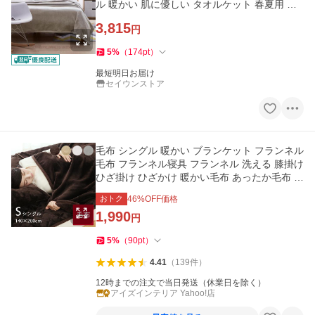
ル 暖かい 肌に優しい タオルケット 春夏用 布
団 大判 ひざかけ
3,815
円
5
%
（
174
pt
）
最短明日お届け
セイウンストア
毛布 シングル 暖かい ブランケット フランネル
毛布 フランネル寝具 フランネル 洗える 膝掛け
ひざ掛け ひざかけ 暖かい毛布 あったか毛布 掛
け毛布
おトク
46
%OFF価格
1,990
円
5
%
（
90
pt
）
4.41
（
139
件
）
12時までの注文で当日発送（休業日を除く）
アイズインテリア Yahoo!店