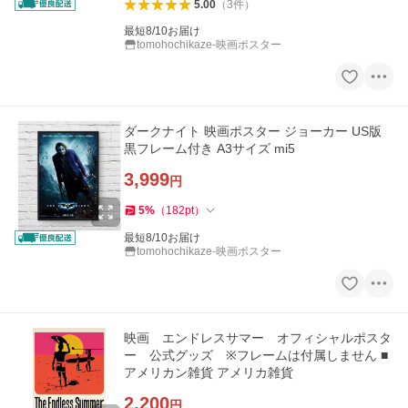
5.00
（
3
件
）
最短8/10お届け
tomohochikaze-映画ポスター
ダークナイト 映画ポスター ジョーカー US版
黒フレーム付き A3サイズ mi5
3,999
円
5
%
（
182
pt
）
最短8/10お届け
tomohochikaze-映画ポスター
映画 エンドレスサマー オフィシャルポスタ
ー 公式グッズ ※フレームは付属しません ■
アメリカン雑貨 アメリカ雑貨
2,200
円