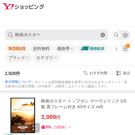
1
送料無料
価格帯
すべての条
ブランド
カテゴリ
2,928
件
おすすめ順
表示
表示情報について
｜ポイントは原則税抜価格を基準に付与されます｜ポイント・支
払額等の正確な情報（付与条件・上限等）はカートをご確認ください
映画ポスター トップガン マーヴェリック US
版 黒フレーム付き A3サイズ mi5
3,999
円
5
%
（
182
pt
）