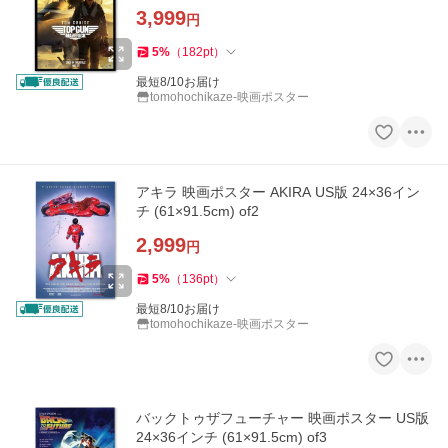
3,999
円
5
%
（
182
pt
）
最短8/10お届け
tomohochikaze-映画ポスター
アキラ 映画ポスター AKIRA US版 24×36イン
チ (61×91.5cm) of2
2,999
円
5
%
（
136
pt
）
最短8/10お届け
tomohochikaze-映画ポスター
バックトゥザフューチャー 映画ポスター US版
24×36インチ (61×91.5cm) of3