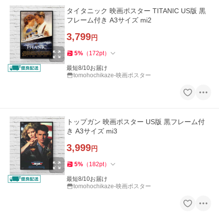
タイタニック 映画ポスター TITANIC US版 黒
フレーム付き A3サイズ mi2
3,799
円
5
%
（
172
pt
）
最短8/10お届け
tomohochikaze-映画ポスター
トップガン 映画ポスター US版 黒フレーム付
き A3サイズ mi3
3,999
円
5
%
（
182
pt
）
最短8/10お届け
tomohochikaze-映画ポスター