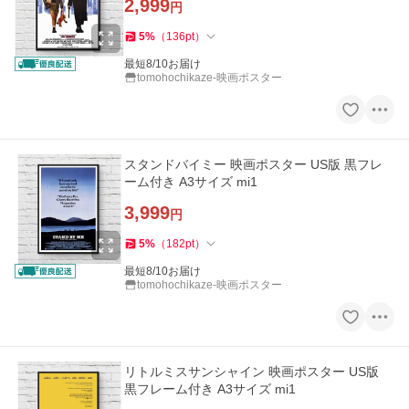
2,999
円
5
%
（
136
pt
）
最短8/10お届け
tomohochikaze-映画ポスター
スタンドバイミー 映画ポスター US版 黒フレ
ーム付き A3サイズ mi1
3,999
円
5
%
（
182
pt
）
最短8/10お届け
tomohochikaze-映画ポスター
リトルミスサンシャイン 映画ポスター US版
黒フレーム付き A3サイズ mi1