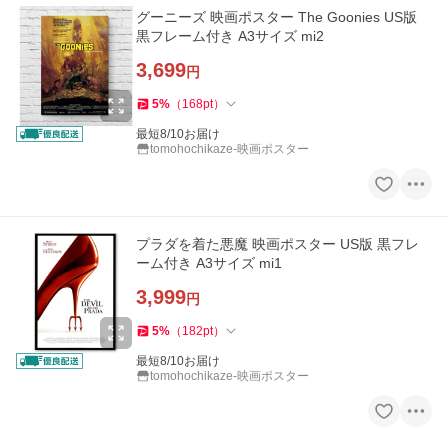
グーニーズ 映画ポスター The Goonies US版
黒フレーム付き A3サイズ mi2
3,699
円
5
%
（
168
pt
）
最短8/10お届け
tomohochikaze-映画ポスター
プラダを着た悪魔 映画ポスター US版 黒フレ
ーム付き A3サイズ mi1
3,999
円
5
%
（
182
pt
）
最短8/10お届け
tomohochikaze-映画ポスター