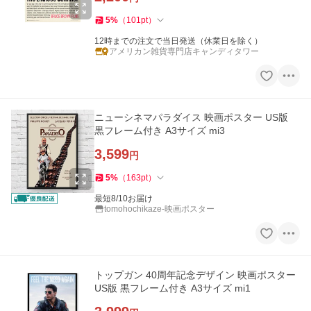
5
%
（
101
pt
）
12時までの注文で当日発送（休業日を除く）
アメリカン雑貨専門店キャンディタワー
ニューシネマパラダイス 映画ポスター US版
黒フレーム付き A3サイズ mi3
3,599
円
5
%
（
163
pt
）
最短8/10お届け
tomohochikaze-映画ポスター
トップガン 40周年記念デザイン 映画ポスター
US版 黒フレーム付き A3サイズ mi1