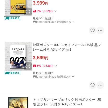
3,999
円
5
%
（
182
pt
）
最短8/10お届け
tomohochikaze-映画ポスター
映画ポスター 007 スカイフォール US版 黒フ
レーム付き A3サイズ mi1
3,599
円
5
%
（
163
pt
）
最短8/10お届け
tomohochikaze-映画ポスター
トップガン マーヴェリック 映画ポスター US
版 黒フレーム付き A3サイズ mi1