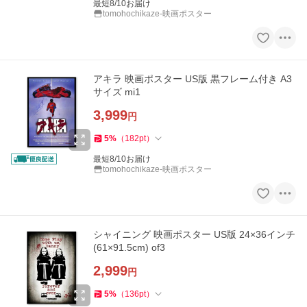
最短8/10お届け
tomohochikaze-映画ポスター
アキラ 映画ポスター US版 黒フレーム付き A3
サイズ mi1
3,999
円
5
%
（
182
pt
）
最短8/10お届け
tomohochikaze-映画ポスター
シャイニング 映画ポスター US版 24×36インチ
(61×91.5cm) of3
2,999
円
5
%
（
136
pt
）