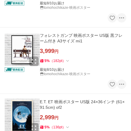
最短8/10お届け
tomohochikaze-映画ポスター
フォレストガンプ 映画ポスター US版 黒フレ
ーム付き A3サイズ mi1
3,999
円
5
%
（
182
pt
）
最短8/10お届け
tomohochikaze-映画ポスター
E.T. ET 映画ポスター US版 24×36インチ (61×
91.5cm) of2
2,999
円
5
%
（
136
pt
）