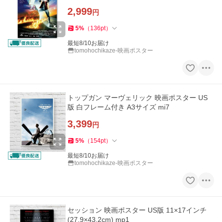
2,999
円
5
%
（
136
pt
）
最短8/10お届け
tomohochikaze-映画ポスター
トップガン マーヴェリック 映画ポスター US
版 白フレーム付き A3サイズ mi7
3,399
円
5
%
（
154
pt
）
最短8/10お届け
tomohochikaze-映画ポスター
セッション 映画ポスター US版 11×17インチ
(27.9×43.2cm) mp1