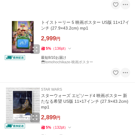
トイストーリー 5 映画ポスター US版 11×17イ
ンチ (27.9×43.2cm) mp1
2,999
円
5
%
（
136
pt
）
最短8/10お届け
tomohochikaze-映画ポスター
STAR WARS
スターウォーズ エピソード4 映画ポスター 新
たなる希望 US版 11×17インチ (27.9×43.2cm)
mp1
2,899
円
5
%
（
132
pt
）