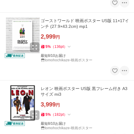
ゴーストワールド 映画ポスター US版 11×17イ
ンチ (27.9×43.2cm) mp1
2,999
円
5
%
（
136
pt
）
最短8/10お届け
tomohochikaze-映画ポスター
レオン 映画ポスター US版 黒フレーム付き A3
サイズ mi3
3,999
円
5
%
（
182
pt
）
最短8/10お届け
tomohochikaze-映画ポスター