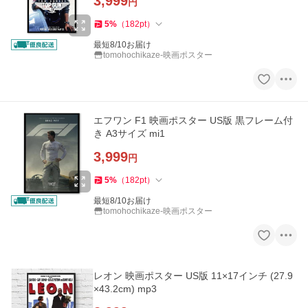
3,999
円
5
%
（
182
pt
）
最短8/10お届け
tomohochikaze-映画ポスター
エフワン F1 映画ポスター US版 黒フレーム付
き A3サイズ mi1
3,999
円
5
%
（
182
pt
）
最短8/10お届け
tomohochikaze-映画ポスター
レオン 映画ポスター US版 11×17インチ (27.9
×43.2cm) mp3