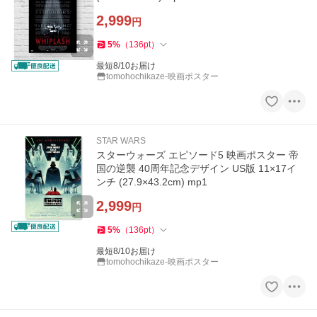
2,999
円
5
%
（
136
pt
）
最短8/10お届け
tomohochikaze-映画ポスター
STAR WARS
スターウォーズ エピソード5 映画ポスター 帝
国の逆襲 40周年記念デザイン US版 11×17イ
ンチ (27.9×43.2cm) mp1
2,999
円
5
%
（
136
pt
）
最短8/10お届け
tomohochikaze-映画ポスター