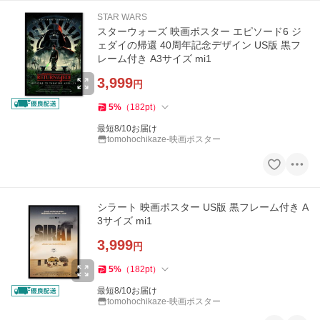
STAR WARS
スターウォーズ 映画ポスター エピソード6 ジ
ェダイの帰還 40周年記念デザイン US版 黒フ
レーム付き A3サイズ mi1
3,999
円
5
%
（
182
pt
）
最短8/10お届け
tomohochikaze-映画ポスター
シラート 映画ポスター US版 黒フレーム付き A
3サイズ mi1
3,999
円
5
%
（
182
pt
）
最短8/10お届け
tomohochikaze-映画ポスター