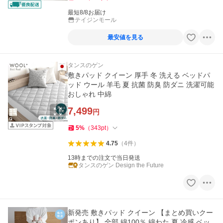
最短8/8お届け
テイジンモール
最安値を見る
タンスのゲン
敷きパッド クイーン 厚手 冬 洗える ベッドパ
ッド ウール 羊毛 夏 抗菌 防臭 防ダニ 洗濯可能
おしゃれ 中綿
7,499
円
5
%
（
343
pt
）
4.75
（
4
件
）
13時までの注文で当日発送
タンスのゲン Design the Future
新発売 敷きパッド クイーン 【まとめ買いクー
ポンあり】 全部 綿100％ 綿わた 夏 冷感 ベッ