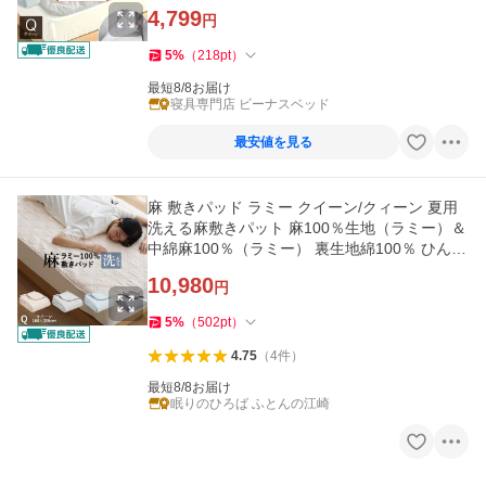
ニ オールシーズン
4,799
円
5
%
（
218
pt
）
最短8/8お届け
寝具専門店 ビーナスベッド
最安値を見る
麻 敷きパッド ラミー クイーン/クィーン 夏用
洗える麻敷きパット 麻100％生地（ラミー）＆
中綿麻100％（ラミー） 裏生地綿100％ ひんや
り
10,980
円
5
%
（
502
pt
）
4.75
（
4
件
）
最短8/8お届け
眠りのひろば ふとんの江崎