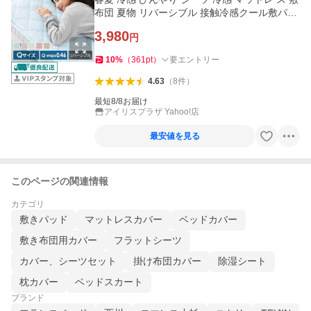
布団 夏物 リバーシブル 接触冷感クール敷パッ
ド
3,980
円
10
%
（
361
pt
）
要エントリー
4.63
（
8
件
）
最短8/8お届け
アイリスプラザ Yahoo!店
最安値を見る
このページの関連情報
カテゴリ
敷きパッド
マットレスカバー
ベッドカバー
敷き布団用カバー
フラットシーツ
カバー、シーツセット
掛け布団カバー
除湿シート
枕カバー
ベッドスカート
ブランド