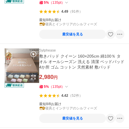
5
%
（
135
pt
）
4.49
（
91
件
）
最短8/8お届け
寝具とインテリアのシルフィーズ
最安値を見る
Sylphease
敷きパッド クイーン 160×205cm 綿100％ タ
オル オールシーズン 洗える 清潔 ベッドパッド
4か所 ゴム コットン 天然素材 敷パッド
2,980
円
5
%
（
135
pt
）
4.42
（
52
件
）
最短8/8お届け
寝具とインテリアのシルフィーズ
最安値を見る