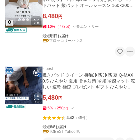
ドパッド 敷パット オールシーズン 160×200c
m
8,480
円
10
%
（
773
pt
）
要エントリー
最短明日お届け
ブロッコリーハウス
tobest
敷きパッド クイーン 接触冷感 冷感 夏 Q-MAX
0.5 ひんやり 夏用 暑さ対策 冷却 冷感マット 涼
しい 速乾 極涼 プレゼント ギフト ひんやり寝
具
5,480
円
5
%
（
250
pt
）
4.42
（
45
件
）
最短8/8お届け
TOBEST Yahoo!店