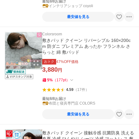
最短8/8お届け
インテリアショップ coyoli
最安値を見る
Colorsroom
敷きパッド クイーン リバーシブル 160×200c
m 防ダニ プレミアム あったか フランネル さ
らっと 綿 敷パッド
おトク
47
%OFF価格
3,880
円
5
%
（
177
pt
）
4.59
（
17
件
）
最短8/8お届け
布団と寝具専門店 COLORS
最安値を見る
敷きパッド クイーン 接触冷感 抗菌防臭 洗える
春夏 冷感 ひんやり シーツ 冷感 マットレ ス 敷