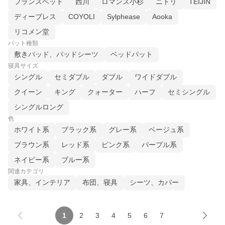
フランスベッド
西川
ロマンス小杉
ニトリ
TEIJIN
ディーブレス
COYOLI
Sylphease
Aooka
リコメン堂
パット種類
敷きパッド、パッドシーツ
ベッドパット
寝具サイズ
シングル
セミダブル
ダブル
ワイドダブル
クイーン
キング
クォーター
ハーフ
セミシングル
シングルロング
色
ホワイト系
ブラック系
グレー系
ベージュ系
ブラウン系
レッド系
ピンク系
パープル系
ネイビー系
ブルー系
関連カテゴリ
家具、インテリア
布団、寝具
シーツ、カバー
1
2
3
4
5
6
7