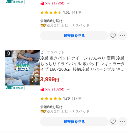
5
%
（
172
pt
）
4.61
（
41
件
）
最短8/8お届け
寝具専門店 ビーナスベッド
最安値を見る
ビーナスベッド
冷感 敷きパッド クイーン ひんやり 夏用 冷感
もっちりドライパイル 敷パッド レギュラータ
イプ 160×200cm 接触冷感 リバーシブル 涼感
冷却 ベッドパッド
3,999
円
5
%
（
182
pt
）
4.76
（
17
件
）
最短8/8お届け
寝具専門店 ビーナスベッド
最安値を見る