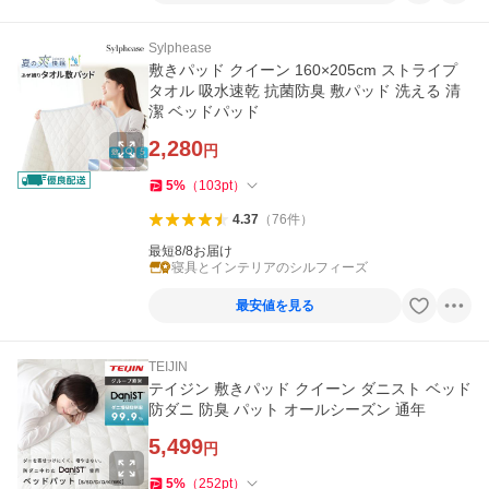
Sylphease
敷きパッド クイーン 160×205cm ストライプ
タオル 吸水速乾 抗菌防臭 敷パッド 洗える 清
潔 ベッドパッド
2,280
円
5
%
（
103
pt
）
4.37
（
76
件
）
最短8/8お届け
寝具とインテリアのシルフィーズ
最安値を見る
TEIJIN
テイジン 敷きパッド クイーン ダニスト ベッド
防ダニ 防臭 パット オールシーズン 通年
5,499
円
5
%
（
252
pt
）