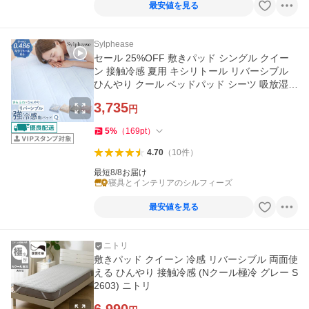
最安値を見る
Sylphease
セール 25%OFF 敷きパッド シングル クイー
ン 接触冷感 夏用 キシリトール リバーシブル
ひんやり クール ベッドパッド シーツ 吸放湿
洗える
3,735
円
5
%
（
169
pt
）
4.70
（
10
件
）
最短8/8お届け
寝具とインテリアのシルフィーズ
最安値を見る
ニトリ
敷きパッド クイーン 冷感 リバーシブル 両面使
える ひんやり 接触冷感 (Nクール極冷 グレー S
2603) ニトリ