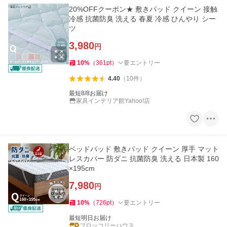
20%OFFクーポン★ 敷きパッド クイーン 接触
冷感 抗菌防臭 洗える 春夏 冷感 ひんやり シー
ツ
3,980
円
10
%
（
361
pt
）
要エントリー
4.40
（
10
件
）
最短8/8お届け
家具インテリア館Yahoo!店
ベッドパッド 敷きパッド クイーン 厚手 マット
レスカバー 防ダニ 抗菌防臭 洗える 日本製 160
×195cm
7,980
円
10
%
（
726
pt
）
要エントリー
最短明日お届け
ブロッコリーハウス