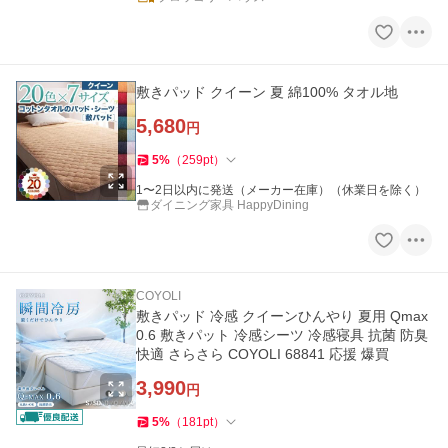
敷きパッド クイーン 夏 綿100% タオル地
5,680
円
5
%
（
259
pt
）
1〜2日以内に発送（メーカー在庫）（休業日を除く）
ダイニング家具 HappyDining
COYOLI
敷きパッド 冷感 クイーンひんやり 夏用 Qmax
0.6 敷きパット 冷感シーツ 冷感寝具 抗菌 防臭
快適 さらさら COYOLI 68841 応援 爆買
3,990
円
5
%
（
181
pt
）