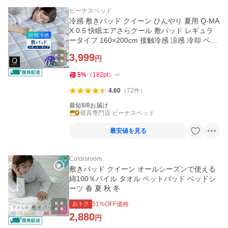
ビーナスベッド
冷感 敷きパッド クイーン ひんやり 夏用 Q-MA
X 0.5 快眠エアさらクール 敷パッド レギュラ
ータイプ 160×200cm 接触冷感 涼感 冷却 ベッ
ドパッド
3,999
円
5
%
（
182
pt
）
4.60
（
72
件
）
最短8/8お届け
寝具専門店 ビーナスベッド
最安値を見る
Colorsroom
敷きパッド クイーン オールシーズンで使える
綿100％パイル タオル ベットパッド ベッドシ
ーツ 春 夏 秋 冬
おトク
51
%OFF価格
2,880
円