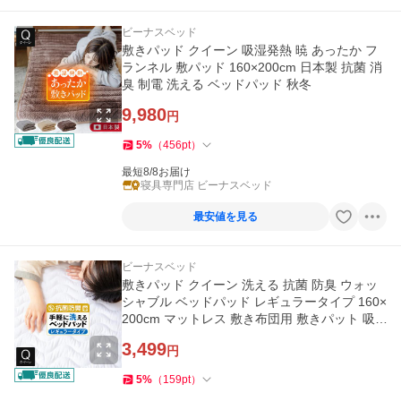
ビーナスベッド
敷きパッド クイーン 吸湿発熱 暁 あったか フ
ランネル 敷パッド 160×200cm 日本製 抗菌 消
臭 制電 洗える ベッドパッド 秋冬
9,980
円
5
%
（
456
pt
）
最短8/8お届け
寝具専門店 ビーナスベッド
最安値を見る
ビーナスベッド
敷きパッド クイーン 洗える 抗菌 防臭 ウォッ
シャブル ベッドパッド レギュラータイプ 160×
200cm マットレス 敷き布団用 敷きパット 吸
水 速乾
3,499
円
5
%
（
159
pt
）