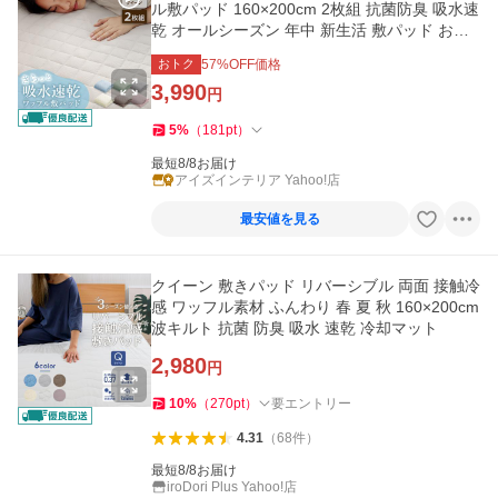
ル敷パッド 160×200cm 2枚組 抗菌防臭 吸水速
乾 オールシーズン 年中 新生活 敷パッド おし
ゃれ ニュアンスカラー
おトク
57
%OFF価格
3,990
円
5
%
（
181
pt
）
最短8/8お届け
アイズインテリア Yahoo!店
最安値を見る
クイーン 敷きパッド リバーシブル 両面 接触冷
感 ワッフル素材 ふんわり 春 夏 秋 160×200cm
波キルト 抗菌 防臭 吸水 速乾 冷却マット
2,980
円
10
%
（
270
pt
）
要エントリー
4.31
（
68
件
）
最短8/8お届け
iroDori Plus Yahoo!店