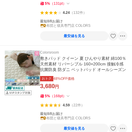
5
%
（
131
pt
）
4.24
（
132
件
）
最短8/8お届け
布団と寝具専門店 COLORS
最安値を見る
Colorsroom
敷きパッド クイーン 夏 ひんやり素材 綿100％
天然素材 リバーシブル 160×200cm 接触冷感
抗菌防臭 防ダニ ベットパッド オールシーズン
おトク
48
%OFF価格
3,680
円
5
%
（
168
pt
）
4.59
（
22
件
）
最短8/8お届け
布団と寝具専門店 COLORS
最安値を見る