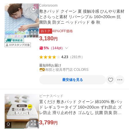
Colorsroom
敷きパッド クイーン 夏 接触冷感 ひんやり素材
とさらっと素材 リバーシブル 160×200cm 抗
菌防臭 防ダニ ベッドパッド 春 秋
おトク
48
%OFF価格
3,180
円
5
%
（
144
pt
）
4.23
（
281
件
）
最短8/8お届け
布団と寝具専門店 COLORS
最安値を見る
ビーナスベッド
置くだけ 敷きパッド クイーン 綿100% 敷パッ
ド レギュラータイプ 160×200cm ずれ防止 ズ
レ防止 滑り止め付き ゴムなし 抗菌 防臭 防ダ
ニ オールシーズン
3,799
円