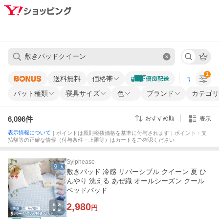
1
送料無料
価格帯
すべての条
パット種類
寝具サイズ
色
ブランド
カテゴリ
6,096
件
おすすめ順
表示
表示情報について
｜ポイントは原則税抜価格を基準に付与されます｜ポイント・支
払額等の正確な情報（付与条件・上限等）はカートをご確認ください
Sylphease
敷きパッド 冷感 リバーシブル クイーン 夏 ひ
んやり 洗える あぜ織 オールシーズン クール
ベッドパッド
2,980
円