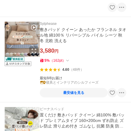
Sylphease
敷きパッド クイーン あったか フランネル タオ
ル地 綿100％ リバーシブル パイル シーツ 秋
冬 北欧 洗える
3,580
円
5
%
（
162
pt
）
4.60
（
48
件
）
最短8/8お届け
寝具とインテリアのシルフィーズ
最安値を見る
ビーナスベッド
置くだけ 敷きパッド クイーン 綿100% 敷パッ
ド プレミアムタイプ 160×200cm ずれ防止 ズ
レ防止 滑り止め付き ゴムなし 抗菌 防臭 防ダ