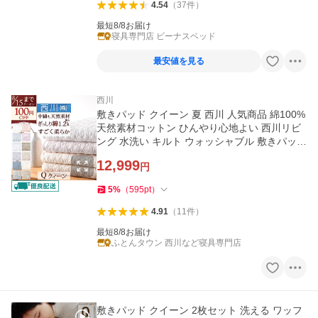
4.54
（
37
件
）
最短8/8お届け
寝具専門店 ビーナスベッド
最安値を見る
西川
敷きパッド クイーン 夏 西川 人気商品 綿100%
天然素材コットン ひんやり心地よい 西川リビ
ング 水洗い キルト ウォッシャブル 敷きパッド
イブル
12,999
円
5
%
（
595
pt
）
4.91
（
11
件
）
最短8/8お届け
ふとんタウン 西川など寝具専門店
敷きパッド クイーン 2枚セット 洗える ワッフ