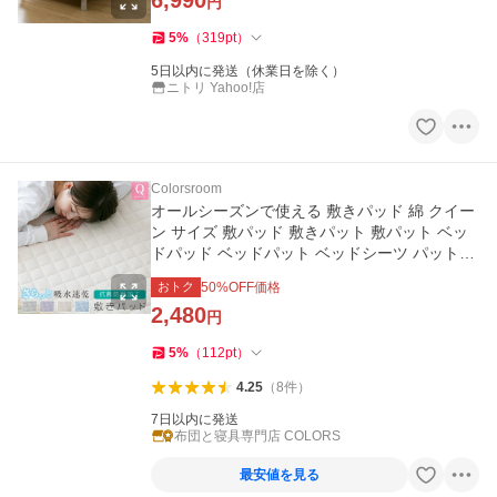
6,990
円
5
%
（
319
pt
）
5日以内に発送（休業日を除く）
ニトリ Yahoo!店
Colorsroom
オールシーズンで使える 敷きパッド 綿 クイー
ン サイズ 敷パッド 敷きパット 敷パット ベッ
ドパッド ベッドパット ベッドシーツ パットシ
ーツ
おトク
50
%OFF価格
2,480
円
5
%
（
112
pt
）
4.25
（
8
件
）
7日以内に発送
布団と寝具専門店 COLORS
最安値を見る