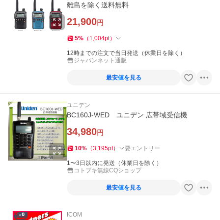
離島を除く送料無料
21,900
円
5
%
（
1,004
pt
）
12時までの注文で当日発送（休業日を除く）
ジャパンネット通販
最安値を見る
ユニデン
BC160J-WED ユニデン 広帯域受信機
34,980
円
10
%
（
3,195
pt
）
要エントリー
1〜3日以内に発送（休業日を除く）
コトブキ無線CQショップ
最安値を見る
ICOM