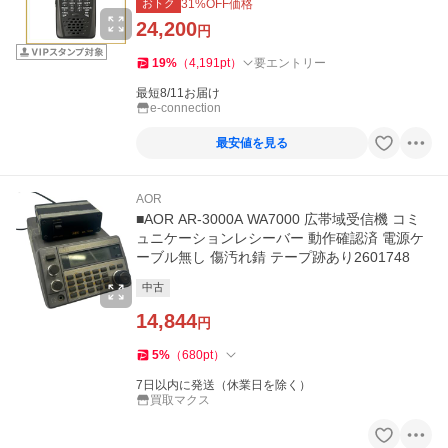
おトク
31
%OFF価格
24,200
円
19
%
（
4,191
pt
）
要エントリー
最短8/11お届け
e-connection
最安値を見る
AOR
■AOR AR-3000A WA7000 広帯域受信機 コミ
ュニケーションレシーバー 動作確認済 電源ケ
ーブル無し 傷汚れ錆 テープ跡あり2601748
中古
14,844
円
5
%
（
680
pt
）
7日以内に発送（休業日を除く）
買取マクス