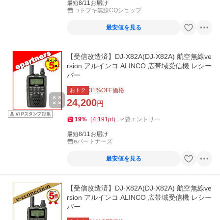
最短8/11お届け
コトブキ無線CQショップ
最安値を見る
【受信改造済】DJ-X82A(DJ-X82A) 航空無線ve
rsion アルインコ ALINCO 広帯域受信機 レシー
バー
おトク
31
%OFF価格
24,200
円
19
%
（
4,191
pt
）
要エントリー
最短8/11お届け
eパートナーズ
最安値を見る
【受信改造済】DJ-X82A(DJ-X82A) 航空無線ve
rsion アルインコ ALINCO 広帯域受信機 レシー
バー