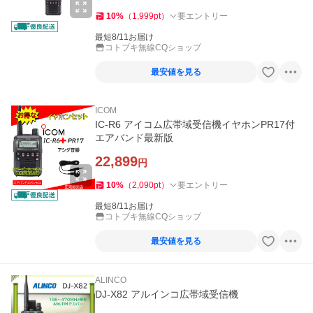
10
%
（
1,999
pt
）
要エントリー
最短8/11お届け
コトブキ無線CQショップ
最安値を見る
ICOM
IC-R6 アイコム広帯域受信機イヤホンPR17付
エアバンド最新版
22,899
円
10
%
（
2,090
pt
）
要エントリー
最短8/11お届け
コトブキ無線CQショップ
最安値を見る
ALINCO
DJ-X82 アルインコ広帯域受信機