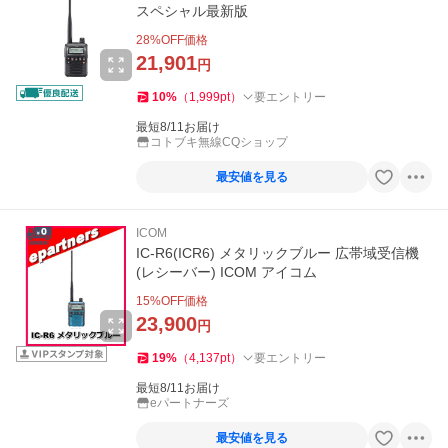
スペシャル最新版
28
%OFF価格
21,901
円
10
%
（
1,999
pt
）
要エントリー
最短8/11お届け
コトブキ無線CQショップ
最安値を見る
ICOM
IC-R6(ICR6) メタリックブルー 広帯域受信機
(レシーバー) ICOM アイコム
15
%OFF価格
23,900
円
19
%
（
4,137
pt
）
要エントリー
最短8/11お届け
eパートナーズ
最安値を見る