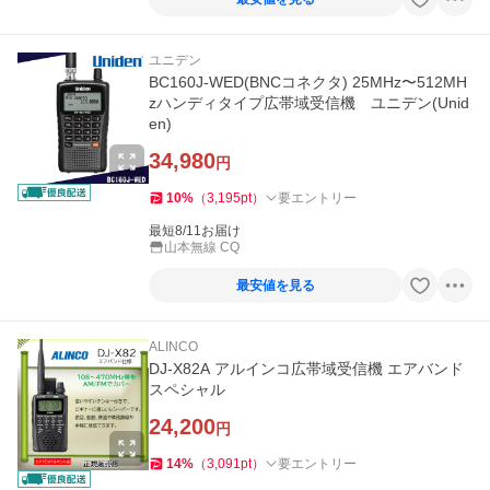
ユニデン
BC160J-WED(BNCコネクタ) 25MHz〜512MH
zハンディタイプ広帯域受信機 ユニデン(Unid
en)
34,980
円
10
%
（
3,195
pt
）
要エントリー
最短8/11お届け
山本無線 CQ
最安値を見る
ALINCO
DJ-X82A アルインコ広帯域受信機 エアバンド
スペシャル
24,200
円
14
%
（
3,091
pt
）
要エントリー