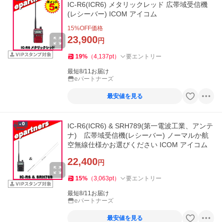
IC-R6(ICR6) メタリックレッド 広帯域受信機
(レシーバー) ICOM アイコム
15
%OFF価格
23,900
円
19
%
（
4,137
pt
）
要エントリー
最短8/11お届け
eパートナーズ
最安値を見る
IC-R6(ICR6) & SRH789(第一電波工業、アンテ
ナ) 広帯域受信機(レシーバー) ノーマルか航
空無線仕様かお選びください ICOM アイコム
22,400
円
15
%
（
3,063
pt
）
要エントリー
最短8/11お届け
eパートナーズ
最安値を見る