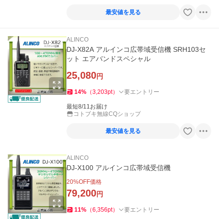
最安値を見る
ALINCO
DJ-X82A アルインコ広帯域受信機 SRH103セ
ット エアバンドスペシャル
25,080
円
14
%
（
3,203
pt
）
要エントリー
最短8/11お届け
コトブキ無線CQショップ
最安値を見る
ALINCO
DJ-X100 アルインコ広帯域受信機
20
%OFF価格
79,200
円
11
%
（
6,356
pt
）
要エントリー