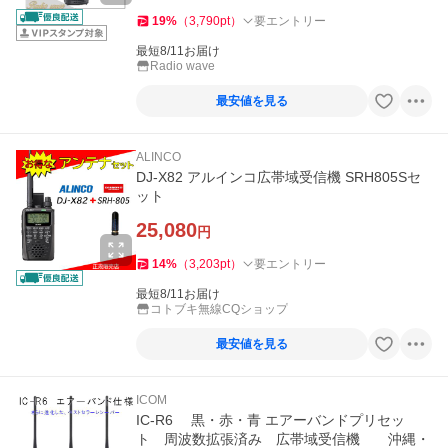
19
%
（
3,790
pt
）
要エントリー
最短8/11お届け
Radio wave
最安値を見る
ALINCO
DJ-X82 アルインコ広帯域受信機 SRH805Sセ
ット
25,080
円
14
%
（
3,203
pt
）
要エントリー
最短8/11お届け
コトブキ無線CQショップ
最安値を見る
ICOM
IC-R6 黒・赤・青 エアーバンドプリセッ
ト 周波数拡張済み 広帯域受信機 沖縄・