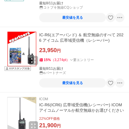
最短8/11お届け
コトブキ無線CQショップ
最安値を見る
IC-R6(エアーバンド) ＆ 航空無線のすべて 202
6 アイコム 広帯域受信機（レシーバー)
23,950
円
15
%
（
3,274
pt
）
要エントリー
最短8/11お届け
eパートナーズ
最安値を見る
ICOM
IC-R6(ICR6) 広帯域受信機(レシーバー) ICOM
アイコムノーマルか航空無線かお選びください
22
%OFF価格
21,900
円