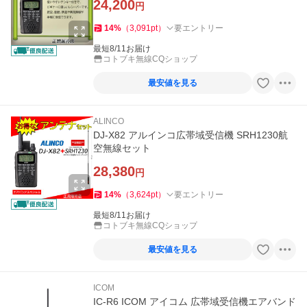
24,200
円
14
%
（
3,091
pt
）
要エントリー
最短8/11お届け
コトブキ無線CQショップ
最安値を見る
ALINCO
DJ-X82 アルインコ広帯域受信機 SRH1230航
空無線セット
28,380
円
14
%
（
3,624
pt
）
要エントリー
最短8/11お届け
コトブキ無線CQショップ
最安値を見る
ICOM
IC-R6 ICOM アイコム 広帯域受信機エアバンド