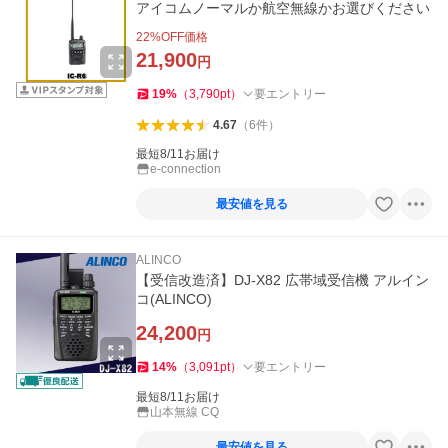
アイコムノーマルか航空無線かお選びください
22
%OFF価格
21,900
円
19
%
（
3,790
pt
）
要エントリー
4.67
（
6
件
）
最短8/11お届け
e-connection
最安値を見る
ALINCO
【受信改造済】DJ-X82 広帯域受信機 アルイン
コ(ALINCO)
24,200
円
14
%
（
3,091
pt
）
要エントリー
最短8/11お届け
山本無線 CQ
最安値を見る