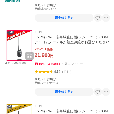
最短8/11お届け
山本無線 CQ
最安値を見る
ICOM
IC-R6(ICR6) 広帯域受信機(レシーバー) ICOM
アイコムノーマルか航空無線かお選びください
22
%OFF価格
21,900
円
19
%
（
3,790
pt
）
要エントリー
4.64
（
11
件
）
最短8/11お届け
eパートナーズ
最安値を見る
ICOM
IC-R6(ICR6) 広帯域受信機(レシーバー) ICOM