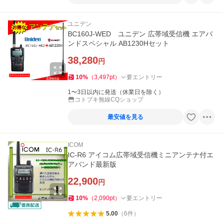
ユニデン
BC160J-WED ユニデン 広帯域受信機 エアバ
ンドスペシャル AB1230Hセット
38,280
円
10
%
（
3,497
pt
）
要エントリー
1〜3日以内に発送（休業日を除く）
コトブキ無線CQショップ
最安値を見る
ICOM
IC-R6 アイコム広帯域受信機ミニアンテナ付エ
アバンド最新版
22,900
円
10
%
（
2,090
pt
）
要エントリー
5.00
（
6
件
）