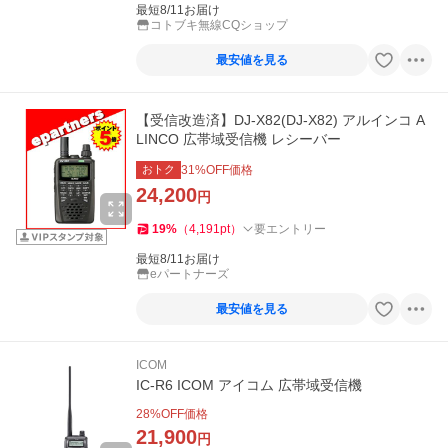
最短8/11お届け
コトブキ無線CQショップ
最安値を見る
【受信改造済】DJ-X82(DJ-X82) アルインコ A
LINCO 広帯域受信機 レシーバー
おトク
31
%OFF価格
24,200
円
19
%
（
4,191
pt
）
要エントリー
最短8/11お届け
eパートナーズ
最安値を見る
ICOM
IC-R6 ICOM アイコム 広帯域受信機
28
%OFF価格
21,900
円