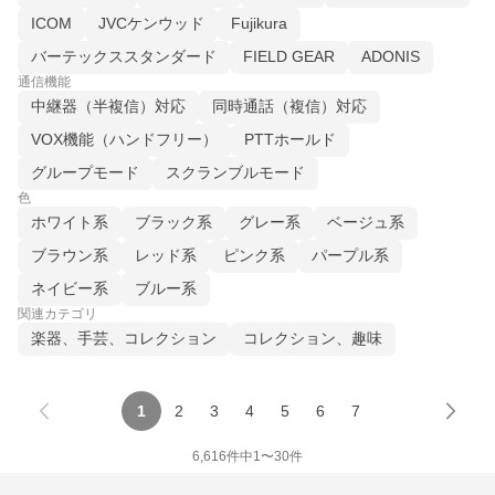
ICOM
JVCケンウッド
Fujikura
バーテックススタンダード
FIELD GEAR
ADONIS
通信機能
中継器（半複信）対応
同時通話（複信）対応
VOX機能（ハンドフリー）
PTTホールド
グループモード
スクランブルモード
色
ホワイト系
ブラック系
グレー系
ベージュ系
ブラウン系
レッド系
ピンク系
パープル系
ネイビー系
ブルー系
関連カテゴリ
楽器、手芸、コレクション
コレクション、趣味
1
2
3
4
5
6
7
6,616
件中
1
〜
30
件