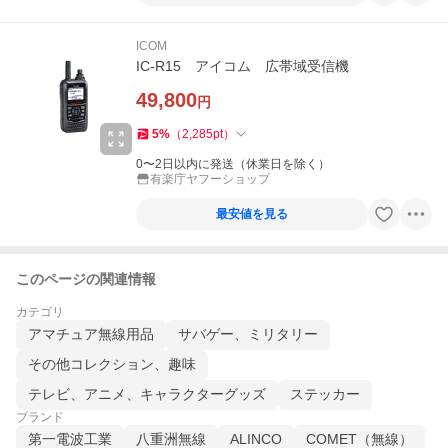
ICOM
IC-R15 アイコム 広帯域受信機
49,800
円
5
%
（
2,285
pt
）
0〜2日以内に発送（休業日を除く）
有楽庁ヤフーショップ
最安値を見る
このページの関連情報
カテゴリ
アマチュア無線用品
サバゲー、ミリタリー
その他コレクション、趣味
テレビ、アニメ、キャラクターグッズ
ステッカー
ブランド
第一電波工業
八重洲無線
ALINCO
COMET（無線）