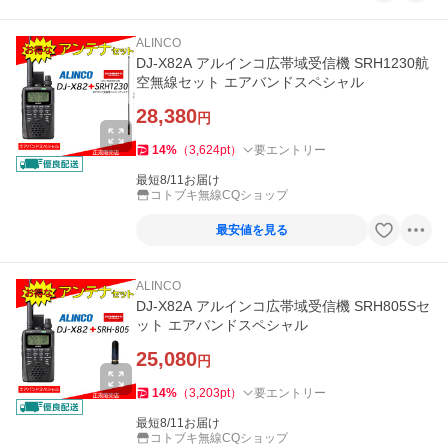
ALINCO
DJ-X82A アルインコ広帯域受信機 SRH1230航
空無線セット エアバンドスペシャル
28,380
円
14
%
（
3,624
pt
）
要エントリー
最短8/11お届け
コトブキ無線CQショップ
最安値を見る
ALINCO
DJ-X82A アルインコ広帯域受信機 SRH805Sセ
ット エアバンドスペシャル
25,080
円
14
%
（
3,203
pt
）
要エントリー
最短8/11お届け
コトブキ無線CQショップ