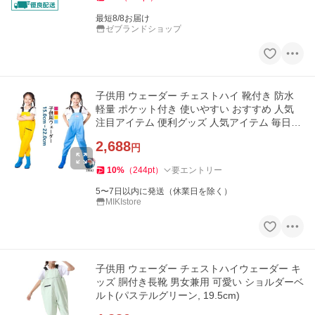
最短8/8お届け
ゼブランドショップ
子供用 ウェーダー チェストハイ 靴付き 防水
軽量 ポケット付き 使いやすい おすすめ 人気
注目アイテム 便利グッズ 人気アイテム 毎日使
いに 収納便利
2,688
円
10
%
（
244
pt
）
要エントリー
5〜7日以内に発送（休業日を除く）
MIKIstore
子供用 ウェーダー チェストハイウェーダー キ
ッズ 胴付き長靴 男女兼用 可愛い ショルダーベ
ルト(パステルグリーン, 19.5cm)