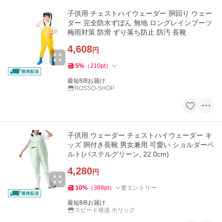
子供用 チェストハイウェーダー 胴回り ウェー
ダー 完全防水ずぼん 無地 ロングレインブーツ
梅雨対策 防滑 ずり落ち防止 防汚 長靴
4,608
円
5
%
（
210
pt
）
最短8/8お届け
ROSSO-SHOP
子供用 ウェーダー チェストハイウェーダー キ
ッズ 胴付き長靴 男女兼用 可愛い ショルダーベ
ルト(パステルグリーン, 22.0cm)
4,280
円
10
%
（
389
pt
）
要エントリー
最短8/8お届け
スピード発送 ホリック