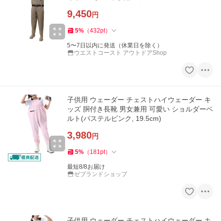
9,450
円
5
%
（
432
pt
）
5〜7日以内に発送（休業日を除く）
ウエストコースト アウトドアShop
子供用 ウェーダー チェストハイウェーダー キ
ッズ 胴付き長靴 男女兼用 可愛い ショルダーベ
ルト(パステルピンク, 19.5cm)
3,980
円
5
%
（
181
pt
）
最短8/8お届け
ゼブランドショップ
子供用 ウェーダー チェストハイウェーダー キ