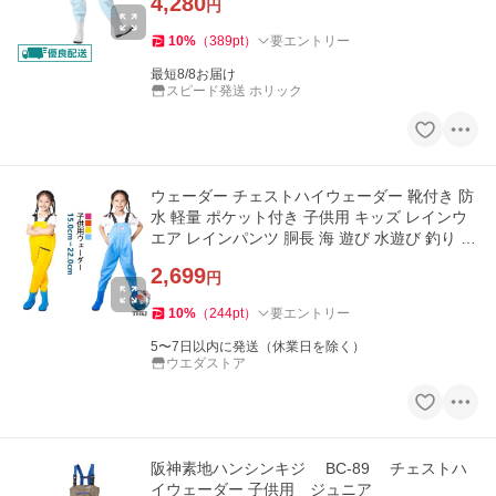
4,280
円
10
%
（
389
pt
）
要エントリー
最短8/8お届け
スピード発送 ホリック
ウェーダー チェストハイウェーダー 靴付き 防
水 軽量 ポケット付き 子供用 キッズ レインウ
エア レインパンツ 胴長 海 遊び 水遊び 釣り 潮
干狩り 田んぼ お砂
2,699
円
10
%
（
244
pt
）
要エントリー
5〜7日以内に発送（休業日を除く）
ウエダストア
阪神素地ハンシンキジ BC-89 チェストハ
イウェーダー 子供用 ジュニア