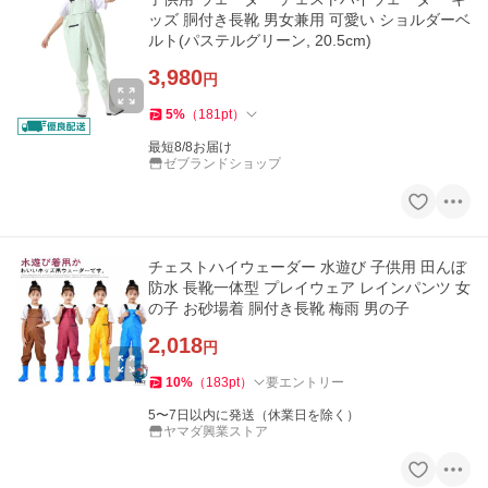
ッズ 胴付き長靴 男女兼用 可愛い ショルダーベ
ルト(パステルグリーン, 20.5cm)
3,980
円
5
%
（
181
pt
）
最短8/8お届け
ゼブランドショップ
チェストハイウェーダー 水遊び 子供用 田んぼ
防水 長靴一体型 プレイウェア レインパンツ 女
の子 お砂場着 胴付き長靴 梅雨 男の子
2,018
円
10
%
（
183
pt
）
要エントリー
5〜7日以内に発送（休業日を除く）
ヤマダ興業ストア