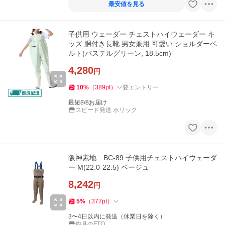
最安値を見る
子供用 ウェーダー チェストハイウェーダー キ
ッズ 胴付き長靴 男女兼用 可愛い ショルダーベ
ルト(パステルグリーン, 18.5cm)
4,280
円
10
%
（
389
pt
）
要エントリー
最短8/8お届け
スピード発送 ホリック
阪神素地 BC-89 子供用チェストハイウェーダ
ー M(22.0-22.5) ベージュ
8,242
円
5
%
（
377
pt
）
3〜4日以内に発送（休業日を除く）
釣具のFTO