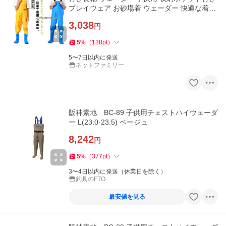
プレイウェア お砂場着 ウェーダー 快適な着心
地 耐摩
3,038
円
5
%
（
138
pt
）
5〜7日以内に発送
ネットファミリー
阪神素地 BC-89 子供用チェストハイウェーダ
ー L(23.0-23.5) ベージュ
8,242
円
5
%
（
377
pt
）
3〜4日以内に発送（休業日を除く）
釣具のFTO
最安値を見る