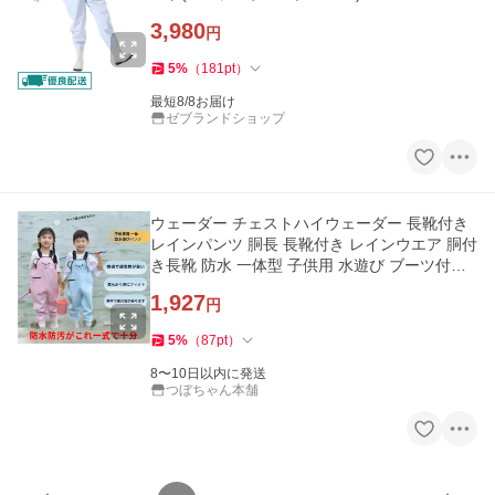
3,980
円
5
%
（
181
pt
）
最短8/8お届け
ゼブランドショップ
ウェーダー チェストハイウェーダー 長靴付き
レインパンツ 胴長 長靴付き レインウエア 胴付
き長靴 防水 一体型 子供用 水遊び ブーツ付き
お砂場 超PayPay祭
1,927
円
5
%
（
87
pt
）
8〜10日以内に発送
つぼちゃん本舗