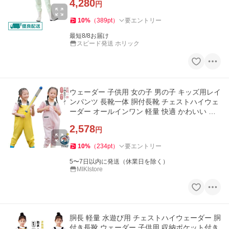
4,280
円
10
%
（
389
pt
）
要エントリー
最短8/8お届け
スピード発送 ホリック
ウェーダー 子供用 女の子 男の子 キッズ用レイ
ンパンツ 長靴一体 胴付長靴 チェストハイウェ
ーダー オールインワン 軽量 快適 かわいい プ
レイウェア
2,578
円
10
%
（
234
pt
）
要エントリー
5〜7日以内に発送（休業日を除く）
MIKIstore
胴長 軽量 水遊び用 チェストハイウェーダー 胴
付き長靴 ウェーダー 子供用 収納ポケット付き