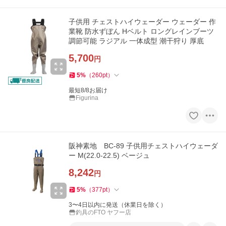
子供用 チェストハイウェーダー ウェーダー 作
業靴 防水ずぼん Hベルト ロングレインブーツ
調節可能 ラジアル 一体成型 潮干狩り 厚底
5,700
円
5
%
（
260
pt
）
最短8/8お届け
Figurina
阪神素地 BC-89 子供用チェストハイウェーダ
ー M(22.0-22.5) ベージュ
8,242
円
5
%
（
377
pt
）
3〜4日以内に発送（休業日を除く）
釣具のFTO ヤフー店