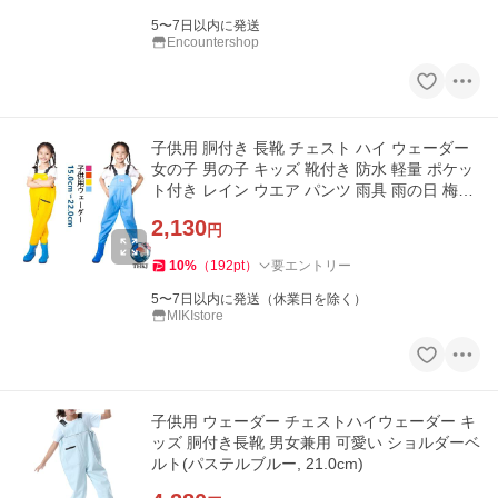
5〜7日以内に発送
Encountershop
子供用 胴付き 長靴 チェスト ハイ ウェーダー
女の子 男の子 キッズ 靴付き 防水 軽量 ポケッ
ト付き レイン ウエア パンツ 雨具 雨の日 梅雨
使いやすい
2,130
円
10
%
（
192
pt
）
要エントリー
5〜7日以内に発送（休業日を除く）
MIKIstore
子供用 ウェーダー チェストハイウェーダー キ
ッズ 胴付き長靴 男女兼用 可愛い ショルダーベ
ルト(パステルブルー, 21.0cm)