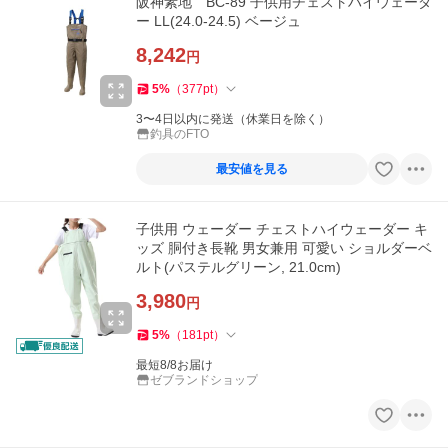
阪神素地 BC-89 子供用チェストハイウェーダ
ー LL(24.0-24.5) ベージュ
8,242
円
5
%
（
377
pt
）
3〜4日以内に発送（休業日を除く）
釣具のFTO
最安値を見る
子供用 ウェーダー チェストハイウェーダー キ
ッズ 胴付き長靴 男女兼用 可愛い ショルダーベ
ルト(パステルグリーン, 21.0cm)
3,980
円
5
%
（
181
pt
）
最短8/8お届け
ゼブランドショップ