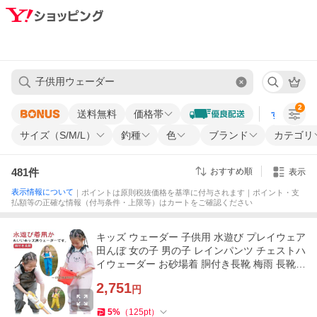
2
送料無料
価格帯
すべての条
サイズ（S/M/L）
釣種
色
ブランド
カテゴリ
481
件
おすすめ順
表示
表示情報について
｜ポイントは原則税抜価格を基準に付与されます｜ポイント・支
払額等の正確な情報（付与条件・上限等）はカートをご確認ください
キッズ ウェーダー 子供用 水遊び プレイウェア
田んぼ 女の子 男の子 レインパンツ チェストハ
イウェーダー お砂場着 胴付き長靴 梅雨 長靴一
体型
2,751
円
5
%
（
125
pt
）