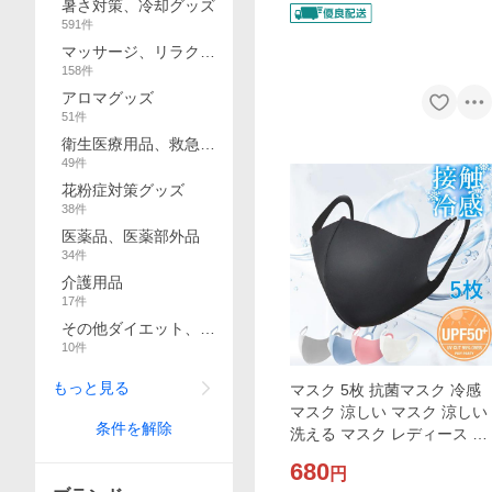
暑さ対策、冷却グッズ
591
件
マッサージ、リラクゼ
158
件
ーション
アロマグッズ
51
件
衛生医療用品、救急用
49
件
品
花粉症対策グッズ
38
件
医薬品、医薬部外品
34
件
介護用品
17
件
その他ダイエット、健
10
件
康
もっと見る
マスク 5枚 抗菌マスク 冷感
マスク 涼しい マスク 涼しい
条件を解除
洗える マスク レディース メ
ンズ 男女兼用 抗菌 防臭 花粉
680
円
UVカット吸湿速乾 白 黒 グ