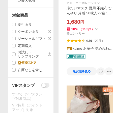
ン最大40%
ヒロ・コーポレーション
冷たいマスク 夏用 不織布 ひ
んやり 冷感 50枚入×2箱 100
対象商品
枚 箱入り 極冷 夏用 冷却 暑
1,680
円
さ対策グッズ 熱中症 男女兼
割引あり
用 Qmax0.410 爆買
10
%
（
152
pt
）
クーポンあり
要エントリー
ソーシャルギフト
4.30
（
23
件
）
定期購入
kaimo お菓子 詰め合わせ
お試し・
食料品 日用品
サンプリング
在庫なしを含む
最安値を見る
VIPスタンプ
すべて（VIPスタン
プ対象商品）
VIP特典（ポイント
アップ）対象