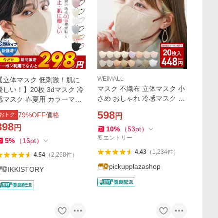
WEIMALL
【立体マスク 低刺激！肌に
マスク 不織布 立体マスク 小
優しい！】20枚 3dマスク 冷
さめ おしゃれ 冷感マスク 大
感マスク 春夏用 カラーマス
きめ 3Dマスク バイカラー 2
ク 不織布 バイカラーマスク
598
79
%OFF価格
おトク
円
0枚 40枚 両面カラー ジュエ
保湿 血色マスク 小顔効果 息
398
円
ルフラップマスク
しやすい 通気性UP
10
%
（
53
pt
）
要エントリー
5
%
（
16
pt
）
4.43
（
1,234
件
）
4.54
（
2,268
件
）
pickupplazashop
IKKISTORY