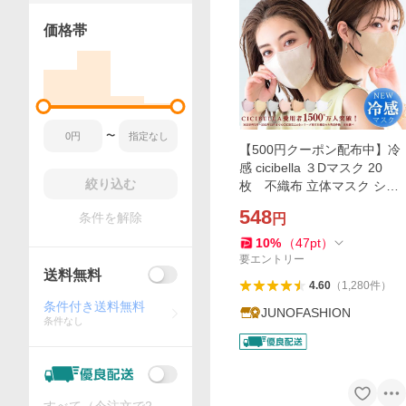
価格帯
〜
【500円クーポン配布中】冷
感 cicibella ３Dマスク 20
絞り込む
枚 不織布 立体マスク シシ
ベラ マスク 人気マスク 小顔
548
条件を解除
円
マスク バイカラーマスク 不
織布マスク くちばし
10
%
（
47
pt
）
要エントリー
送料無料
4.60
（
1,280
件
）
条件付き送料無料
JUNOFASHION
条件なし