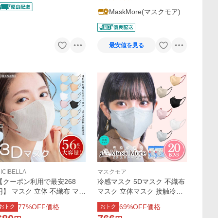
MaskMore(マスクモア)
最安値を見る
ICIBELLA
マスクモア
【クーポン利用で最安268
冷感マスク 5Dマスク 不織布
円】 マスク 立体 不織布 マス
マスク 立体マスク 接触冷感
ク 冷感 大容量 56枚 バイカ
マスク バイカラー 小顔マス
77
%OFF価格
69
%OFF価格
おトク
おトク
ラー 3Dマスク 敏感肌に優し
ク おしゃれ マスクモア マス