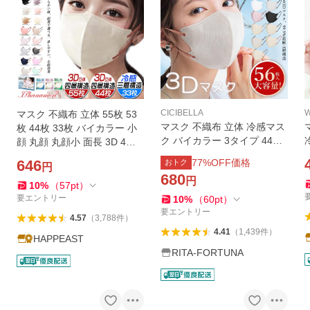
CICIBELLA
W
マスク 不織布 立体 55枚 53
マスク 不織布 立体 冷感マス
枚 44枚 33枚 バイカラー 小
ク バイカラー 3タイプ 44枚
顔 丸顔 丸顔小 面長 3D 4層
56枚 平ゴム 大容量 接触冷感
冷感 3層 おしゃれ 立体マス
646
77
%OFF価格
おトク
円
敏感肌に優しい不織布マスク
ク 柔らかい 息しやすい 顔型
680
円
冷感 カラーマスク 小顔 花粉
定期購入 男女人気
10
%
（
57
pt
）
対策 おしゃれ
要エントリー
10
%
（
60
pt
）
要エントリー
4.57
（
3,788
件
）
4.41
（
1,439
件
）
HAPPEAST
RITA-FORTUNA