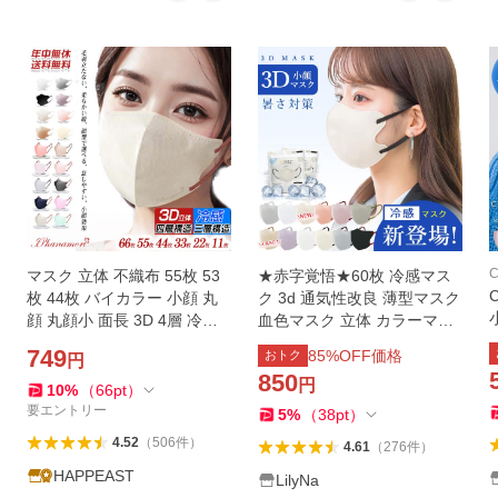
C
マスク 立体 不織布 55枚 53
★赤字覚悟★60枚 冷感マス
枚 44枚 バイカラー 小顔 丸
ク 3d 通気性改良 薄型マスク
顔 丸顔小 面長 3D 4層 冷感 3
血色マスク 立体 カラーマス
層 おしゃれ 不織布マスク 立
ク 不織布 小顔マスク 肌にや
749
85
%OFF価格
おトク
円
体マスク 3Dマスク 柔らかい
さしい バイカラー 接触冷感
850
円
息しやすい 顔型
呼吸しやすい 保湿
10
%
（
66
pt
）
要エントリー
5
%
（
38
pt
）
4.52
（
506
件
）
4.61
（
276
件
）
HAPPEAST
LilyNa