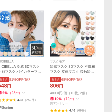
ICIBELLA
マスクモア
CICIBELLA 冷感 5Dマスク
冷感マスク 3Dマスク 不織布
小顔マスク バイカラーマス
マスク 立体マスク 接触冷感
ク 立体マスク 血色マスク く
マスク バイカラー 小顔マス
81
%OFF価格
68
%OFF価格
おトク
おトク
ちばし シシベラ マスク 肌に
ク カラーマスク おしゃれ マ
548
806
円
円
優しい 20枚 マスク 4個目半
スクモア 3D マスク 冷感 20
額 大量割引あり
枚入り
6
%
（
28
pt
）
403.0円/個（10枚, 2個）
10
%
（
72
pt
）
4.38
（
252
件
）
要エントリー
Sunion
4.46
（
69
件
）