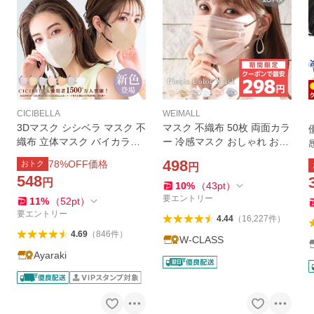
CICIBELLA
WEIMALL
3Dマスク シシベラ マスク 不
マスク 不織布 50枚 両面カラ
織布 立体マスク バイカラー
ー 冷感マスク おしゃれ おし
マスク 20枚 血色マスク カラ
ゃれ バイカラー くすみカラ
498
78
%OFF価格
おトク
円
ーマスク 冷感マスク 小顔マ
ー 耳紐同色 3サイズ 10枚ず
548
円
スク cicibellaマスク
つ個包装 血色マスク 大人 女
10
%
（
43
pt
）
性 平ゴム
要エントリー
11
%
（
52
pt
）
要エントリー
4.44
（
16,227
件
）
4.69
（
846
件
）
W-CLASS
Ayaraki