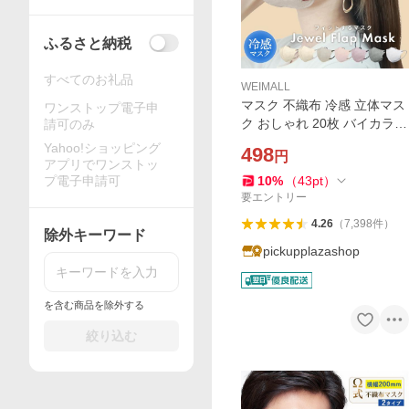
ふるさと納税
すべてのお礼品
WEIMALL
マスク 不織布 冷感 立体マス
ワンストップ電子申
ク おしゃれ 20枚 バイカラー
請可のみ
小さめ 大きめ ジュエルフラ
Yahoo!ショッピング
498
円
ップマスク 3Dデイリースタ
アプリでワンストッ
イル 両面カラー
プ電子申請可
10
%
（
43
pt
）
要エントリー
4.26
（
7,398
件
）
除外キーワード
pickupplazashop
を含む商品を除外する
絞り込む