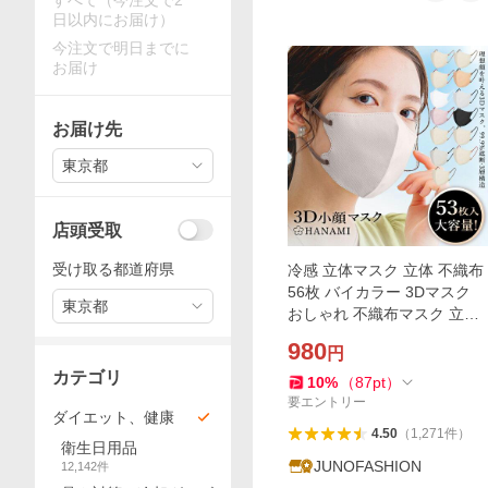
すべて（今注文で2
日以内にお届け）
今注文で明日までに
お届け
お届け先
東京都
店頭受取
受け取る都道府県
冷感 立体マスク 立体 不織布
56枚 バイカラー 3Dマスク
東京都
おしゃれ 不織布マスク 立体
マスク バイカラーマスク 小
980
円
顔 丸顔 面長 柔らかい 通気性
カテゴリ
HANAMI
10
%
（
87
pt
）
要エントリー
ダイエット、健康
4.50
（
1,271
件
）
衛生日用品
JUNOFASHION
12,142
件