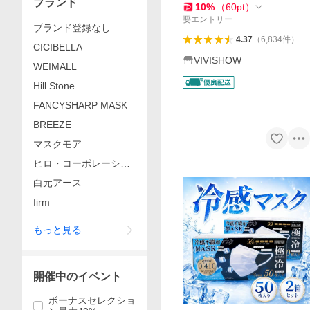
ブランド
レー超PayPay祭
10
%
（
60
pt
）
要エントリー
ブランド登録なし
4.37
（
6,834
件
）
CICIBELLA
VIVISHOW
WEIMALL
Hill Stone
FANCYSHARP MASK
BREEZE
マスクモア
ヒロ・コーポレーショ
ン
白元アース
firm
もっと見る
開催中のイベント
ボーナスセレクショ