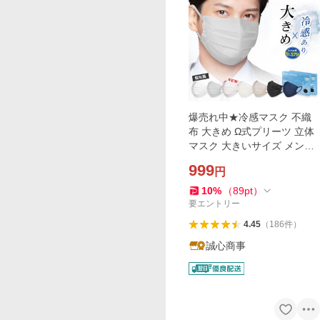
爆売れ中★冷感マスク 不織
布 大きめ Ω式プリーツ 立体
マスク 大きいサイズ メンズ
使い捨て カラーマスク 黒 グ
999
円
レー 白 男 個包装30枚 耳痛
くない 花粉対策
10
%
（
89
pt
）
要エントリー
4.45
（
186
件
）
誠心商事