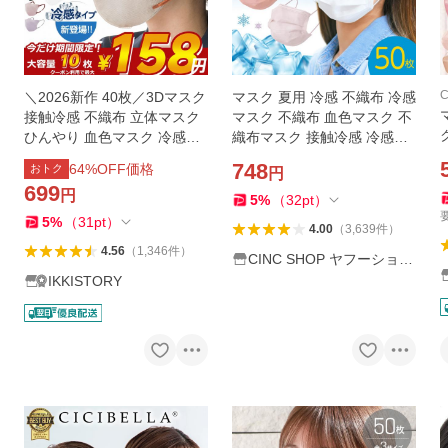
C
＼2026新作 40枚／3Dマスク
マスク 夏用 冷感 不織布 冷感
接触冷感 不織布 立体マスク
マスク 不織布 血色マスク 不
ひんやり 血色マスク 冷感マ
織布マスク 接触冷感 冷感不
スク 小さめ 子供 使い捨てマ
織布マスク 50枚 クールマス
748
64
%OFF価格
おトク
円
スク バイカラーマスク 夏用
ク 使い捨て 血色カラー 三層
699
円
風邪予防 乾燥対策
構造 男女兼用
5
%
（
32
pt
）
料
5
%
（
31
pt
）
4.00
（
3,639
件
）
4.56
（
1,346
件
）
CINC SHOP ヤフーショッ
ピング店
IKKISTORY