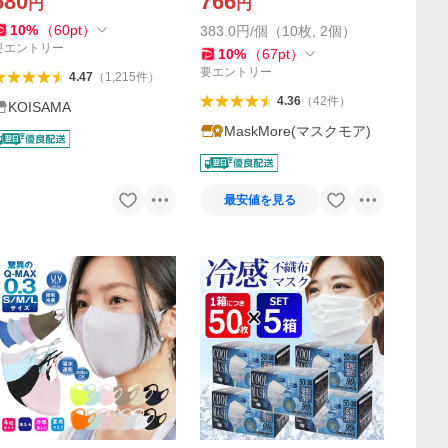
680
766
円
円
い マスク おしゃれ 不織布マ
ク 5D 立体 冷感 不織布 20枚
スク 立体マスク 流行
入り
10
%
（
60
pt
）
383.0円/個（10枚, 2個）
要エントリー
10
%
（
67
pt
）
要エントリー
4.47
（
1,215
件
）
4.36
（
42
件
）
KOISAMA
MaskMore(マスクモア)
最安値を見る