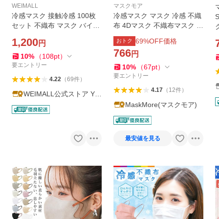
WEIMALL
マスクモア
冷感マスク 接触冷感 100枚
冷感マスク マスク 冷感 不織
セット 不織布 マスク バイカ
布 4Dマスク 不織布マスク お
ラー カラーマスク プリーツ
しゃれ 立体マスク 接触冷感
1,200
69
%OFF価格
おトク
円
血色カラー 大人 夏 冷感 ひん
マスク バ イカラー カラーマ
766
円
やり ジュエルフラップマス
スク 小顔マス ク マスクモア
10
%
（
108
pt
）
ク
20枚
要エントリー
10
%
（
67
pt
）
要エントリー
4.22
（
69
件
）
4.17
（
12
件
）
WEIMALL公式ストア Ya
hoo!店
MaskMore(マスクモア)
最安値を見る