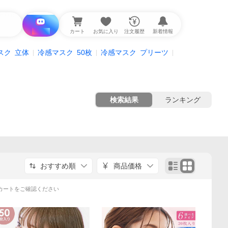
i と探す
カート
お気に入り
注文履歴
新着情報
スク
立体
冷感マスク
50枚
冷感マスク
プリーツ
検索結果
ランキング
おすすめ順
商品価格
カートをご確認ください