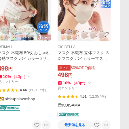
EIMALL
CICIBELLA
マスク 不織布 50枚 おしゃれ
マスク 不織布 立体マスク ３
冷感マスク バイカラー 3サイ
D マスク バイカラーマスク
ズ 平ゴム 10枚ずつ個包装 血
不織布マスク 20枚 血色マス
498
80
%OFF価格
おトク
円
色カラー 20枚 カラーマスク
ク カラーマスク 冷感マスク
498
円
小顔マスク 高評価 シシベラ
10
%
（
43
pt
）
マスク cicibella
要エントリー
10
%
（
43
pt
）
要エントリー
4.44
（
60,317
件
）
4.51
（
12,357
件
）
pickupplazashop
KOISAMA
最安値を見る