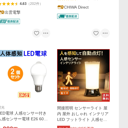
4.63
（
202
件
）
CHIWA Direct
出雲電撃
慧光
間接照明 センサーライト 屋
LED電球 人感センサー付き
内 屋外 おしゃれ インテリア
人感センサー電球 E26 60W
LED フットライト 人感セン
相当 センサーライト 赤外線
サー おしゃれ 電池式 明るい