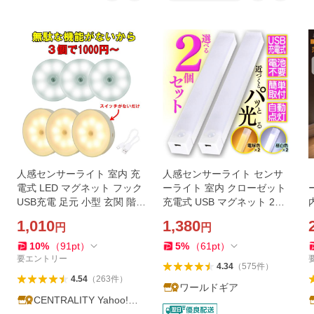
人感センサーライト 室内 充
人感センサーライト センサ
電式 LED マグネット フック
ーライト 室内 クローゼット
USB充電 足元 小型 玄関 階段
充電式 USB マグネット 2個
クローゼット トイレ 物置 廊
セット LED 自動点灯 玄関 廊
1,010
1,380
円
円
下 暖色 賃貸 屋内
下
10
%
（
91
pt
）
5
%
（
61
pt
）
要エントリー
4.34
（
575
件
）
4.54
（
263
件
）
ワールドギア
CENTRALITY Yahoo!シ