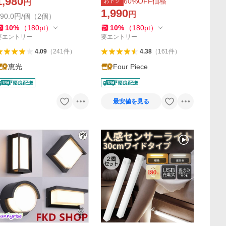
1,980
60
%OFF価格
おトク
円
式 レーダー式 タイプ選択 S
室内 玄関 寝室 廊下 階段 ナ
1,990
Q-X-2set
円
イトライト
990.0円/個（2個）
10
%
（
180
pt
）
10
%
（
180
pt
）
要エントリー
要エントリー
4.09
（
241
件
）
4.38
（
161
件
）
恵光
Four Piece
最安値を見る