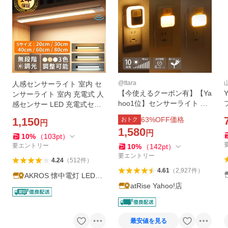
@ttara
人感センサーライト 室内 セ
【今使えるクーポン有】【Ya
ンサーライト 室内 充電式 人
hoo1位】センサーライト コ
感センサー LED 充電式セン
ンセント ライト 2色展開 led
サーライト 人感 玄関 防犯 足
1,150
63
%OFF価格
おトク
円
人感センサー ライト 給電式
元灯 自動 USB 明るい 照明
1,580
円
トイレ フットライト スポッ
足元
10
%
（
103
pt
）
トライト
要エントリー
10
%
（
142
pt
）
要エントリー
4.24
（
512
件
）
4.61
（
2,927
件
）
AKROS 懐中電灯 LEDラ
イト キーケース
atRise Yahoo!店
最安値を見る