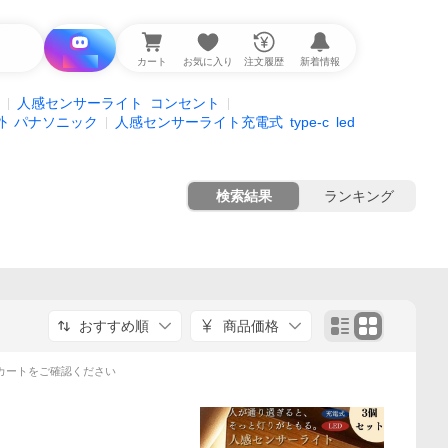
i と探す
カート
お気に入り
注文履歴
新着情報
人感センサーライト
コンセント
外
パナソニック
人感センサーライト充電式
type-c
led
検索結果
ランキング
おすすめ順
商品価格
カートをご確認ください