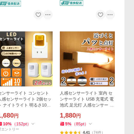
センサーライト コンセント
人感センサーライト 室内 セ
人感センサーライト 2個セッ
ンサーライト USB 充電式 電
ト ナイトライト 明るさ10調
池式 足元灯 人感センサー フ
整 常夜灯 自動点灯/消灯 足元
ットライト 人感 LED 玄関 屋
1,680
1,880
円
円
灯 省エネ 室内 トイレ 階段 P
外 マグネット 照明
SE認証済み
10
%
（
152
pt
）
5
%
（
85
pt
）
要エントリー
4.41
（
74
件
）