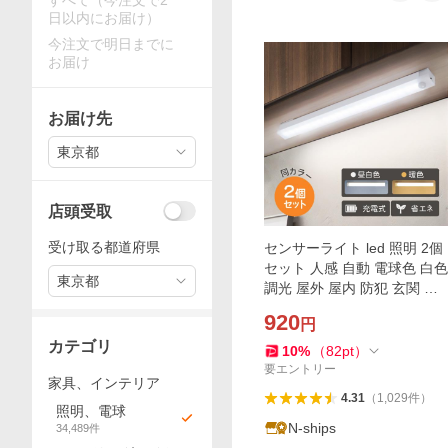
すべて（今注文で2
日以内にお届け）
今注文で明日までに
お届け
お届け先
東京都
店頭受取
受け取る都道府県
センサーライト led 照明 2個
セット 人感 自動 電球色 白色
東京都
調光 屋外 屋内 防犯 玄関 明
暗 調節 明るい USB 省エネ
920
円
マグネット
カテゴリ
10
%
（
82
pt
）
要エントリー
家具、インテリア
4.31
（
1,029
件
）
照明、電球
N-ships
34,489
件