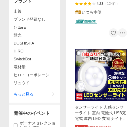
ブランド
4.23
（
124
件
）
山善
いつも幸便
ブランド登録なし
@ttara
慧光
DOSHISHA
HIRO
SwitchBot
電材堂
ヒロ・コーポレーショ
ン
リュウド
もっと見る
センサーライト 人感センサ
ーライト 室内 電池式 USB充
開催中のイベント
電式 屋内 LED 玄関 ナイトラ
ボーナスセレクショ
イト 災害グッズ