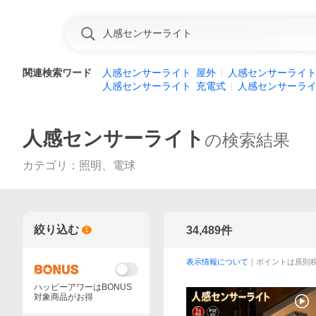
関連検索ワード
人感センサーライト
屋外
人感センサーライ
人感センサーライト
充電式
人感センサーラ
人感センサーライト
の検索結果
カテゴリ
：
照明、電球
絞り込む
34,489
件
1
表示情報について
｜ポイントは原則
ハッピーアワーはBONUS
対象商品がお得