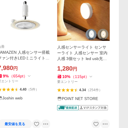
山善
人感センサーライト センサ
YAMAZEN 人感センサー搭載
ーライト 人感センサー 室内
ファン付きLEDミニライト(E
人感 3個セット led usb充電
26モデル) YAMAZEN FFLC-
薄型 壁 倉庫 駐車場 天井 ト
7,980
1,280
円
円
S60VE 返品種別A
イレ用 マグネット 明るい 充
電式
9
%
（
654
pt
）
10
%
（
115
pt
）
要エントリー
要エントリー
4.40
（
5
件
）
4.34
（
254
件
）
Joshin web
POINT NET STORE
最安値を見る