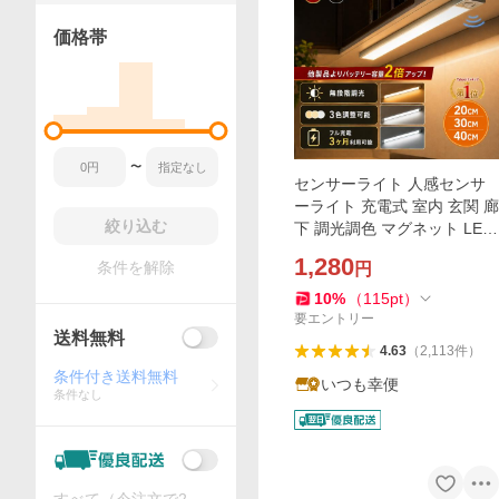
価格帯
〜
センサーライト 人感センサ
ーライト 充電式 室内 玄関 廊
絞り込む
下 調光調色 マグネット LED
ライト ナイトライト フット
1,280
条件を解除
円
ライト 足元灯 防災
10
%
（
115
pt
）
要エントリー
送料無料
4.63
（
2,113
件
）
条件付き送料無料
いつも幸便
条件なし