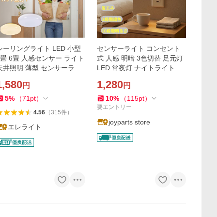
シーリングライト LED 小型
センサーライト コンセント
3畳 6畳 人感センサー ライト
式 人感 明暗 3色切替 足元灯
天井照明 薄型 センサーライ
LED 常夜灯 ナイトライト 屋
ト 夜間 人感 自動点灯 トイレ
内 廊下 階段 玄関 トイレ 寝
1,580
1,280
円
円
洗面所 玄関灯 廊下 階段 灯
室 授乳 薄型 小型 省エネ 防
節電 LED照明
犯 停電対策
5
%
（
71
pt
）
10
%
（
115
pt
）
要エントリー
4.56
（
315
件
）
joyparts store
エレライト