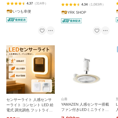
4.37
（
314
件
）
4.34
（
1,083
件
）
いつも幸便
YRK SHOP
山善
センサーライト 人感センサ
YAMAZEN 人感センサー搭載
ーライト コンセント LED 給
ファン付きLEDミニライト
電式 調光調色 フットライト
(カチット式) YAMAZEN FFL
タイマー ナイトライト 明暗