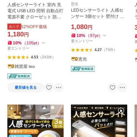
慧光
人感センサーライト 室内 充
LEDセンサーライト 人感セ
電式 USB LED 照明 自動点灯
ンサー 3個セット 壁付け 簡
電源不要 クローゼット 防災
単設置 充電式 クローゼット
停電 3個 セット マグネット
1,080
52
%OFF価格
おトク
円
非常灯 フットライト 足元灯
磁石 おしゃれ 非常用 充電池
1,180
円
明暗センサー自動点灯 MRSL
式 爆買
10
%
（
97
pt
）
-X-3set
要エントリー
10
%
（
105
pt
）
要エントリー
4.27
（
73
件
）
4.53
（
243
件
）
恵光
雑貨屋 teo
最安値を見る