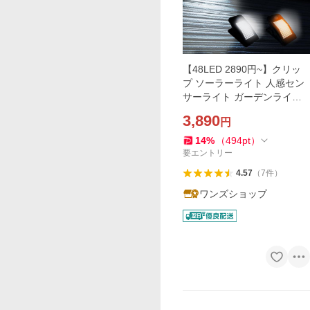
【48LED 2890円~】クリッ
プ ソーラーライト 人感セン
サーライト ガーデンライ
ト 防災 屋外 LEDライト 玄
3,890
円
関 庭 ガレージ 防水 明るい
人感 ソーラー 駐車場
14
%
（
494
pt
）
要エントリー
4.57
（
7
件
）
ワンズショップ