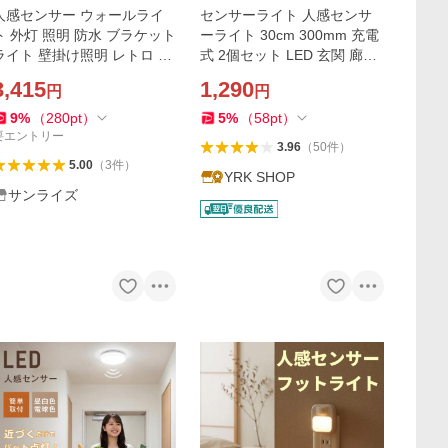
人感センサー ウォールライ
センサーライト 人感センサ
ト 外灯 照明 防水 ブラケット
ーライト 30cm 300mm 充電
ライト 壁掛け照明 レトロ 壁
式 2個セット LED 玄関 廊下
掛けライト 玄関灯 アンティ
キッチン 自動 USB マグネッ
3,415
1,290
円
円
ーク ガーデン 門灯 屋外
ト 足元
9
%
（
280
pt
）
5
%
（
58
pt
）
要エントリー
3.96
（
50
件
）
5.00
（
3
件
）
YRK SHOP
サンライズ