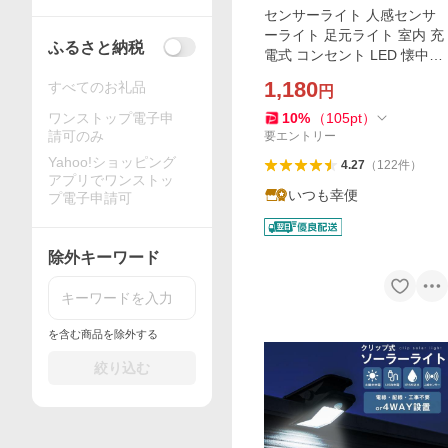
センサーライト 人感センサ
ーライト 足元ライト 室内 充
ふるさと納税
電式 コンセント LED 懐中電
灯 停電 自動点灯 足元灯 フッ
1,180
すべてのお礼品
円
トライト 省エネ 防災
ワンストップ電子申
10
%
（
105
pt
）
請可のみ
要エントリー
Yahoo!ショッピング
4.27
（
122
件
）
アプリでワンストッ
いつも幸便
プ電子申請可
除外キーワード
を含む商品を除外する
絞り込む