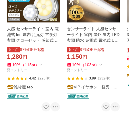
人感 センサーライト 室内 電
センサーライト 人感センサ
池式 led 屋内 足元灯 常夜灯
ーライト 室内 屋外 屋内 LED
玄関 クローゼット 感知式 3
玄関 防水 充電式 電池式 USB
個 マグネット 磁石 非常灯 明
カーポート トイレ 小型 防犯
67
%OFF価格
87
%OFF価格
おトク
おトク
暗センサー 爆買
自動 点灯 フットライト 足元
1,280
1,150
円
円
灯
10
%
（
115
pt
）
10
%
（
103
pt
）
要エントリー
要エントリー
4.42
（
223
件
）
3.89
（
232
件
）
雑貨屋 teo
VIP イヤホン・替刃・ラ
イト・マウス 専門店