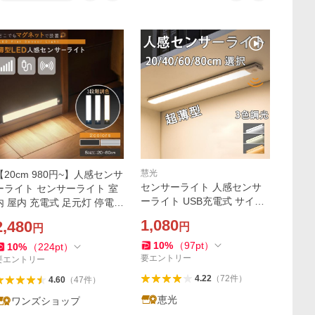
慧光
【20cm 980円~】人感センサ
センサーライト 人感センサ
ーライト センサーライト 室
ーライト USB充電式 サイズ
内 屋内 充電式 足元灯 停電 L
選択 室内 玄関 廊下 調光調色
ED 防犯 自動 フットライト
1,080
2,480
円
円
薄型 バッテリー内蔵 バーラ
防災 マグネット式 屋内 廊下
イト 配線工事不要 ポーチラ
玄関 led
10
%
（
97
pt
）
10
%
（
224
pt
）
イト HWXD
要エントリー
要エントリー
4.22
（
72
件
）
4.60
（
47
件
）
恵光
ワンズショップ