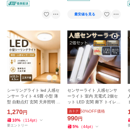
ョッピング店
最安値を見る
シーリングライト led 人感セ
センサーライト 人感センサ
ンサー ライト 4.5畳 小型 薄
ーライト 室内 充電式 2個セ
型 自動点灯 玄関 天井照明 お
ット LED 玄関 廊下 トイレ
しゃれ トイレ 洗面所 照明 廊
自動 USB マグネット 足元 キ
1,270
50
%OFF価格
おトク
円
下 階段 灯 節電
ッチン
990
円
10
%
（
114
pt
）
要エントリー
5
%
（
44
pt
）