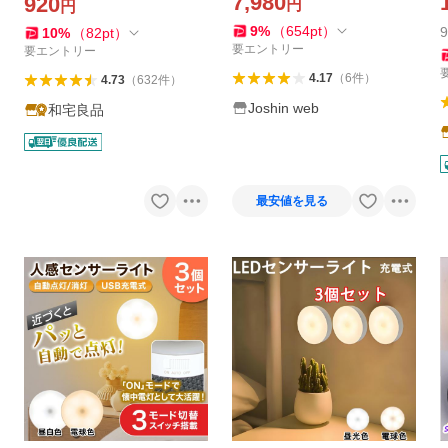
7,980
920
円
円
C-S60VR 返品種別A
センサー 足元灯 PSE認証 1
D
年保証
9
%
（
654
pt
）
10
%
（
82
pt
）
要エントリー
要エントリー
4.17
（
6
件
）
4.73
（
632
件
）
Joshin web
和宅良品
最安値を見る