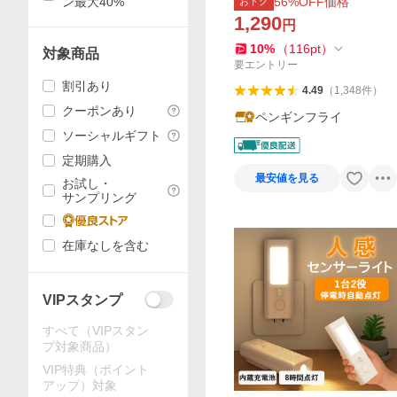
ン最大40%
56
%OFF価格
おトク
1,290
円
10
%
（
116
pt
）
対象商品
要エントリー
割引あり
4.49
（
1,348
件
）
クーポンあり
ペンギンフライ
ソーシャルギフト
定期購入
最安値を見る
お試し・
サンプリング
在庫なしを含む
VIPスタンプ
すべて（VIPスタン
プ対象商品）
VIP特典（ポイント
アップ）対象