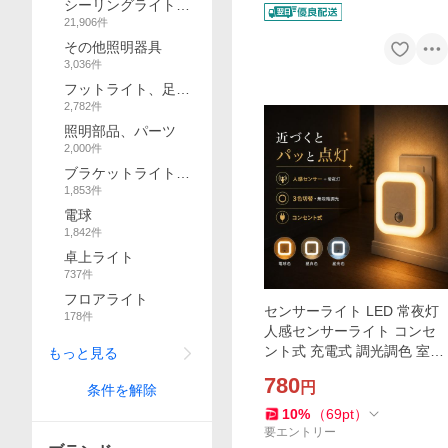
シーリングライト、
21,906
件
天井照明
その他照明器具
3,036
件
フットライト、足元
2,782
件
灯
照明部品、パーツ
2,000
件
ブラケットライト、
1,853
件
壁掛け灯
電球
1,842
件
卓上ライト
737
件
フロアライト
センサーライト LED 常夜灯
178
件
人感センサーライト コンセ
ント式 充電式 調光調色 室内
もっと見る
小型 足元ライト 省エネ 玄関
780
円
条件を解除
廊下 トイレ 階段 明るい
10
%
（
69
pt
）
要エントリー