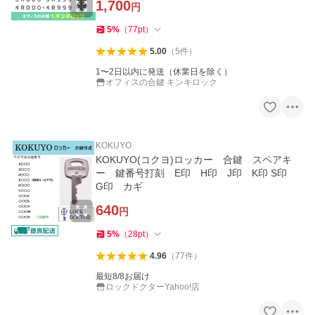
1,700
円
5
%
（
77
pt
）
5.00
（
5
件
）
1〜2日以内に発送（休業日を除く）
オフィスの合鍵 キンキロック
KOKUYO
KOKUYO(コクヨ)ロッカー 合鍵 スペアキ
ー 鍵番号打刻 E印 H印 J印 K印 S印
G印 カギ
640
円
5
%
（
28
pt
）
4.96
（
77
件
）
最短8/8お届け
ロックドクターYahoo!店