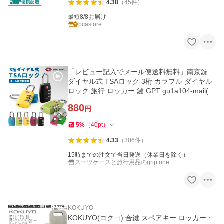
4.38
（
45
件
）
最短8/8お届け
pcastore
「レビュー記入でメール便送料無料」南京錠
ダイヤル式 TSAロック 3桁 カラフル ダイヤル
ロック 旅行 ロッカー 鍵 GPT gu1a104-mail(1
通25点迄)(gu1a106)
880
円
5
%
（
40
pt
）
4.33
（
306
件
）
15時までの注文で当日発送（休業日を除く）
スーツケースと旅行用品のgriptone
KOKUYO
KOKUYO(コクヨ) 合鍵 スペアキー ロッカー・