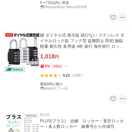
5〜7日以内に発送
PleasantDay Yahoo!SHOP
鍵 ダイヤル式 南京錠 錆びない ステンレス ダ
イヤルロック錠 フック型 盗難防止 防犯 施錠
軽量 耐久性 多用途 4桁 旅行 海外旅行 ロッカ
ー nz1
1,018
円
5
%
（
46
pt
）
4.22
（
23
件
）
最短8/8お届け
grepoヤフー店
PLUS
PLUS(プラス) 合鍵 ロッカー・更衣ロッカ
ー・多人数ロッカー 鍵番号から作成可