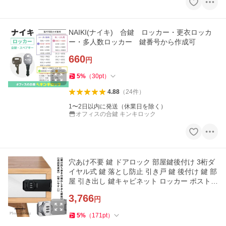
NAIKI(ナイキ) 合鍵 ロッカー・更衣ロッカ
ー・多人数ロッカー 鍵番号から作成可
660
円
5
%
（
30
pt
）
4.88
（
24
件
）
1〜2日以内に発送（休業日を除く）
オフィスの合鍵 キンキロック
穴あけ不要 鍵 ドアロック 部屋鍵後付け 3桁ダ
イヤル式 鍵 落とし防止 引き戸 鍵 後付け 鍵 部
屋 引き出し 鍵キャビネット ロッカー ポスト
収
3,766
円
5
%
（
171
pt
）