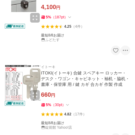
4,100
円
5
%
（
187
pt
）
4.25
（
4
件
）
最短8/8お届け
ふどたす
イトーキ
ITOKI(イトーキ) 合鍵 スペアキー ロッカー・
デスク・ワゴン・キャビネット・袖机・脇机・
書庫・保管庫 用 / 鍵 カギ 合カギ 作製 作成
660
円
5
%
（
30
pt
）
4.82
（
17
件
）
最短8/8お届け
錠前館 Yahoo!店