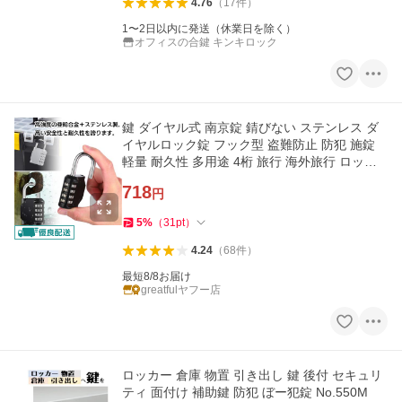
4.76
（
17
件
）
1〜2日以内に発送（休業日を除く）
オフィスの合鍵 キンキロック
鍵 ダイヤル式 南京錠 錆びない ステンレス ダ
イヤルロック錠 フック型 盗難防止 防犯 施錠
軽量 耐久性 多用途 4桁 旅行 海外旅行 ロッカ
ー nz1
718
円
5
%
（
31
pt
）
4.24
（
68
件
）
最短8/8お届け
greatfulヤフー店
ロッカー 倉庫 物置 引き出し 鍵 後付 セキュリ
ティ 面付け 補助鍵 防犯 ぼー犯錠 No.550M