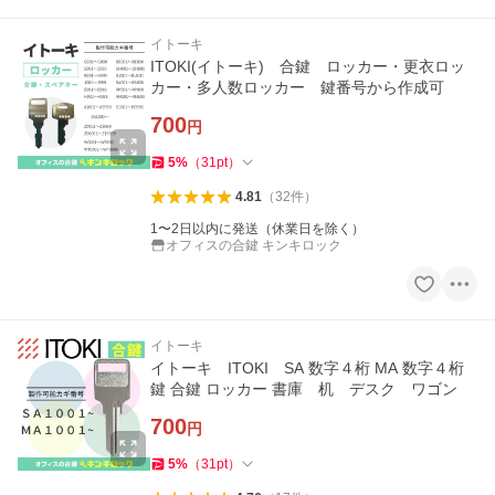
イトーキ
ITOKI(イトーキ) 合鍵 ロッカー・更衣ロッ
カー・多人数ロッカー 鍵番号から作成可
700
円
5
%
（
31
pt
）
4.81
（
32
件
）
1〜2日以内に発送（休業日を除く）
オフィスの合鍵 キンキロック
イトーキ
イトーキ ITOKI SA 数字４桁 MA 数字４桁
鍵 合鍵 ロッカー 書庫 机 デスク ワゴン
700
円
5
%
（
31
pt
）