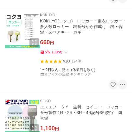
KOKUYO
KOKUYO(コクヨ) ロッカー・更衣ロッカー・
多人数ロッカー 鍵番号から作成可 鍵・合
鍵・スペアキー・カギ
660
円
5
%
（
30
pt
）
4.83
（
24
件
）
1〜2日以内に発送（休業日を除く）
オフィスの合鍵 キンキロック
SEIKO
エスエフ Ｓｆ 生興 セイコー ロッカー
番号製作 1R・2R・3R・4R記号3桁数字 鍵
合鍵
1,100
円