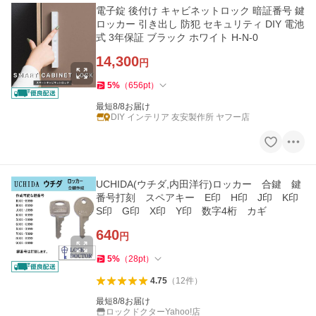
電子錠 後付け キャビネットロック 暗証番号 鍵
ロッカー 引き出し 防犯 セキュリティ DIY 電池
式 3年保証 ブラック ホワイト H-N-0
14,300
円
5
%
（
656
pt
）
最短8/8お届け
DIY インテリア 友安製作所 ヤフー店
UCHIDA(ウチダ,内田洋行)ロッカー 合鍵 鍵
番号打刻 スペアキー E印 H印 J印 K印
S印 G印 X印 Y印 数字4桁 カギ
640
円
5
%
（
28
pt
）
4.75
（
12
件
）
最短8/8お届け
ロックドクターYahoo!店