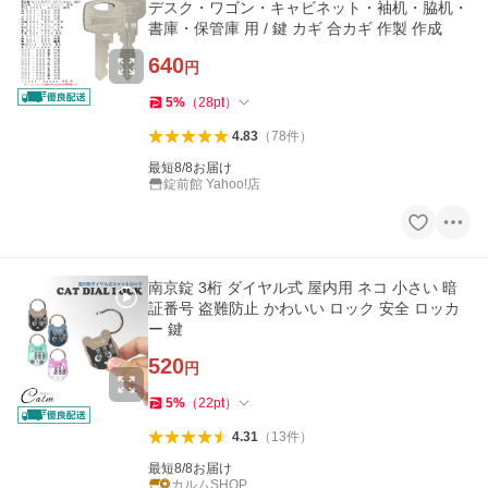
デスク・ワゴン・キャビネット・袖机・脇机・
書庫・保管庫 用 / 鍵 カギ 合カギ 作製 作成
640
円
5
%
（
28
pt
）
4.83
（
78
件
）
最短8/8お届け
錠前館 Yahoo!店
南京錠 3桁 ダイヤル式 屋内用 ネコ 小さい 暗
証番号 盗難防止 かわいい ロック 安全 ロッカ
ー 鍵
520
円
5
%
（
22
pt
）
4.31
（
13
件
）
最短8/8お届け
カルムSHOP