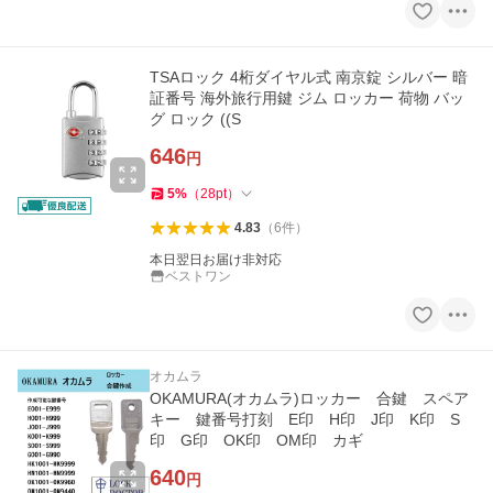
TSAロック 4桁ダイヤル式 南京錠 シルバー 暗
証番号 海外旅行用鍵 ジム ロッカー 荷物 バッ
グ ロック ((S
646
円
5
%
（
28
pt
）
4.83
（
6
件
）
本日翌日お届け非対応
ベストワン
オカムラ
OKAMURA(オカムラ)ロッカー 合鍵 スペア
キー 鍵番号打刻 E印 H印 J印 K印 S
印 G印 OK印 OM印 カギ
640
円