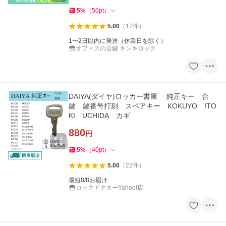
5
%
（
50
pt
）
5.00
（
17
件
）
1〜2日以内に発送（休業日を除く）
オフィスの合鍵 キンキロック
DAIYA(ダイヤ)ロッカー書庫 純正キー 合
鍵 鍵番号打刻 スペアキー KOKUYO ITO
KI UCHIDA カギ
880
円
5
%
（
40
pt
）
5.00
（
22
件
）
最短8/8お届け
ロックドクターYahoo!店