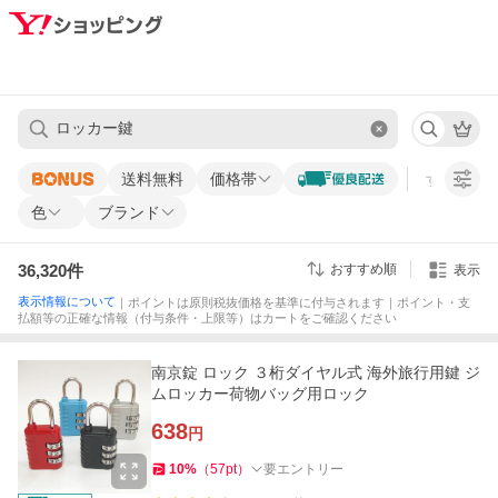
送料無料
価格帯
すべての条
色
ブランド
36,320
件
おすすめ順
表示
表示情報について
｜ポイントは原則税抜価格を基準に付与されます｜ポイント・支
払額等の正確な情報（付与条件・上限等）はカートをご確認ください
南京錠 ロック ３桁ダイヤル式 海外旅行用鍵 ジ
ムロッカー荷物バッグ用ロック
638
円
10
%
（
57
pt
）
要エントリー