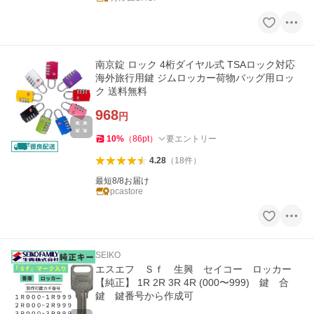
南京錠 ロック 4桁ダイヤル式 TSAロック対応
海外旅行用鍵 ジムロッカー荷物バッグ用ロッ
ク 送料無料
968
円
10
%
（
86
pt
）
要エントリー
4.28
（
18
件
）
最短8/8お届け
pcastore
SEIKO
エスエフ Ｓｆ 生興 セイコー ロッカー
【純正】 1R 2R 3R 4R (000〜999) 鍵 合
鍵 鍵番号から作成可