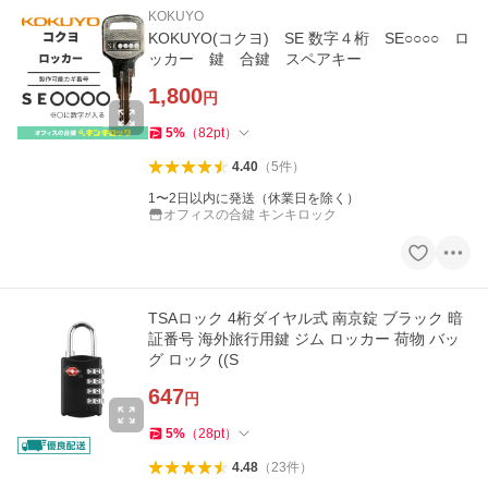
KOKUYO
KOKUYO(コクヨ) SE 数字４桁 SE○○○○ ロ
ッカー 鍵 合鍵 スペアキー
1,800
円
5
%
（
82
pt
）
4.40
（
5
件
）
1〜2日以内に発送（休業日を除く）
オフィスの合鍵 キンキロック
TSAロック 4桁ダイヤル式 南京錠 ブラック 暗
証番号 海外旅行用鍵 ジム ロッカー 荷物 バッ
グ ロック ((S
647
円
5
%
（
28
pt
）
4.48
（
23
件
）