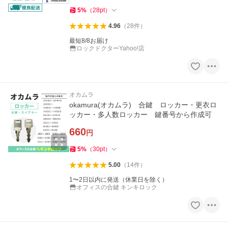
5
%
（
28
pt
）
4.96
（
28
件
）
最短8/8お届け
ロックドクターYahoo!店
オカムラ
okamura(オカムラ) 合鍵 ロッカー・更衣ロ
ッカー・多人数ロッカー 鍵番号から作成可
660
円
5
%
（
30
pt
）
5.00
（
14
件
）
1〜2日以内に発送（休業日を除く）
オフィスの合鍵 キンキロック