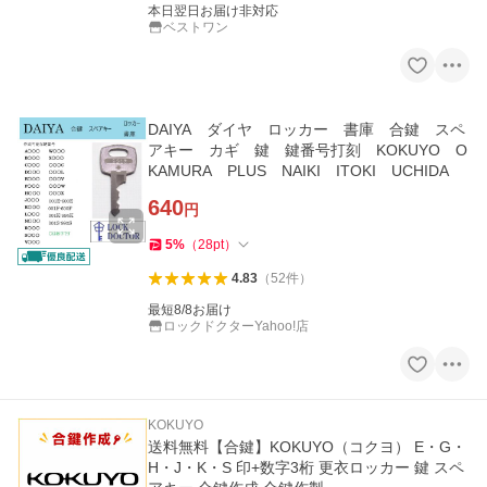
本日翌日お届け非対応
ベストワン
DAIYA ダイヤ ロッカー 書庫 合鍵 スペ
アキー カギ 鍵 鍵番号打刻 KOKUYO O
KAMURA PLUS NAIKI ITOKI UCHIDA
640
円
5
%
（
28
pt
）
4.83
（
52
件
）
最短8/8お届け
ロックドクターYahoo!店
KOKUYO
送料無料【合鍵】KOKUYO（コクヨ） E・G・
H・J・K・S 印+数字3桁 更衣ロッカー 鍵 スペ