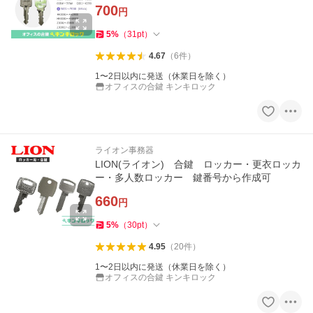
700
円
5
%
（
31
pt
）
4.67
（
6
件
）
1〜2日以内に発送（休業日を除く）
オフィスの合鍵 キンキロック
ライオン事務器
LION(ライオン) 合鍵 ロッカー・更衣ロッカ
ー・多人数ロッカー 鍵番号から作成可
660
円
5
%
（
30
pt
）
4.95
（
20
件
）
1〜2日以内に発送（休業日を除く）
オフィスの合鍵 キンキロック