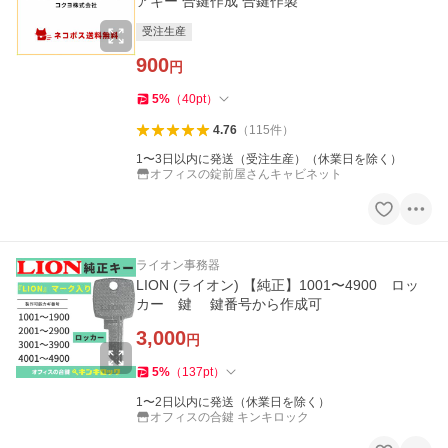
アキー 合鍵作成 合鍵作製
受注生産
900
円
5
%
（
40
pt
）
4.76
（
115
件
）
1〜3日以内に発送（受注生産）（休業日を除く）
オフィスの錠前屋さんキャビネット
ライオン事務器
LION (ライオン) 【純正】1001〜4900 ロッ
カー 鍵 鍵番号から作成可
3,000
円
5
%
（
137
pt
）
1〜2日以内に発送（休業日を除く）
オフィスの合鍵 キンキロック