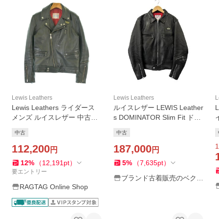
Lewis Leathers
Lewis Leathers
L
Lewis Leathers ライダース
ルイスレザー LEWIS Leather
メンズ ルイスレザー 中古
s DOMINATOR Slim Fit ドミ
古着
ネーター スリム フィット シ
中古
中古
ープ スキン ベジタブルタン
1
112,200
ニン ライダース ジャケット
187,000
円
円
12
%
（
12,191
pt
）
5
%
（
7,635
pt
）
要エントリー
ブランド古着販売のベクト
RAGTAG Online Shop
ル