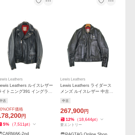
ewis Leathers
Lewis Leathers
Lewis Leathers ルイスレザー
Lewis Leathers ライダース
ライトニング391 イングラン
メンズ ルイスレザー 中古
ド製 ダブルライダースジャ
古着
中古
中古
ケット 36 ネイビー Lightning
0
%OFF価格
＃391 メンズ 古着 中古
267,900
円
178,200
円
12
%
（
18,644
pt
）
5
%
（
7,511
pt
）
要エントリー
CARMAK-2nd
RAGTAG Online Shop