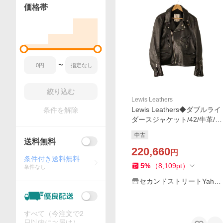
価格帯
〜
絞り込む
Lewis Leathers
Lewis Leathers◆ダブルライ
条件を解除
ダースジャケット/42/牛革/B
LK
中古
送料無料
220,660
円
条件付き送料無料
5
%
（
8,109
pt
）
条件なし
セカンドストリートYaho
o!店
すべて（今注文で2
日以内にお届け）