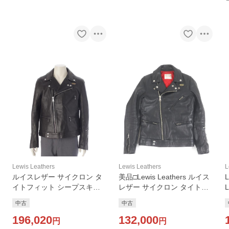
Lewis Leathers
Lewis Leathers
L
ルイスレザー サイクロン タ
美品□Lewis Leathers ルイス
イトフィット シープスキン
レザー サイクロン タイトフ
レザー ダブル ライダースジ
ィット レザー ダブルライダ
中古
中古
ャケット ブラック 42【中
ースジャケット ブラック 34
古】
196,020
イングランド製 メンズ
132,000
円
円