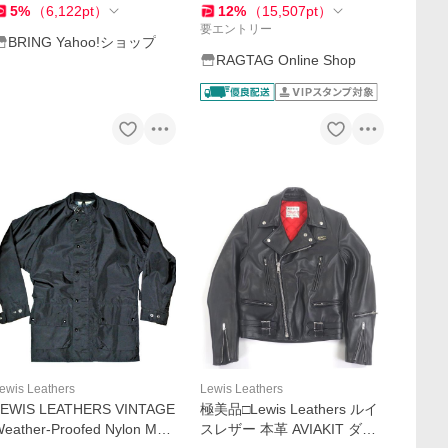
5
%
（
6,122
pt
）
12
%
（
15,507
pt
）
要エントリー
BRING Yahoo!ショップ
RAGTAG Online Shop
ewis Leathers
Lewis Leathers
LEWIS LEATHERS VINTAGE
極美品□Lewis Leathers ルイ
eather-Proofed Nylon Mot
スレザー 本革 AVIAKIT ダブ