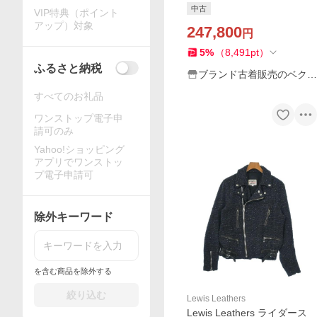
ダース ジャケット 革ジャン
中古
VIP特典（ポイント
レザー ベルト キルティング
アップ）対象
ライナー 36 黒
247,800
円
5
%
（
8,491
pt
）
ふるさと納税
ブランド古着販売のベクト
ル
すべてのお礼品
ワンストップ電子申
請可のみ
Yahoo!ショッピング
アプリでワンストッ
プ電子申請可
除外キーワード
を含む商品を除外する
絞り込む
Lewis Leathers
Lewis Leathers ライダース