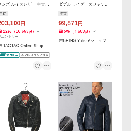
メンズ ルイスレザー 中古
ダブル ライダーズジャケッ
古着
ト ブラック レザー
中古
中古
203,100
99,871
円
円
12
%
（
16,553
pt
）
5
%
（
4,583
pt
）
要エントリー
BRING Yahoo!ショップ
RAGTAG Online Shop