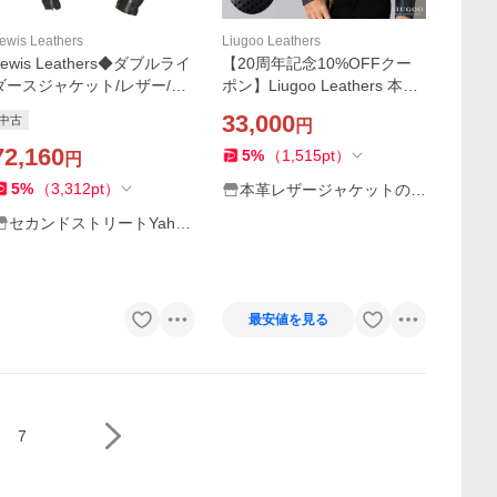
ewis Leathers
Liugoo Leathers
Lewis Leathers◆ダブルライ
【20周年記念10%OFFクー
ダースジャケット/レザー/ブ
ポン】Liugoo Leathers 本革
ラック/無地//
メッシュレザー シングルラ
33,000
中古
円
イダースジャケット メンズ
72,160
リューグーレザーズ SRS15A
5
%
（
1,515
pt
）
円
軽くて柔かい！
5
%
（
3,312
pt
）
本革レザージャケットのリ
ューグー
セカンドストリートYaho
o!店
最安値を見る
7