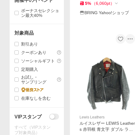
開催中のイベント
5
%
（
6,060
pt
）
ボーナスセレクショ
BRING Yahoo!ショップ
ン最大40%
対象商品
割引あり
クーポンあり
ソーシャルギフト
定期購入
お試し・
サンプリング
在庫なしを含む
VIPスタンプ
Lewis Leathers
ルイスレザー LEWIS Leather
すべて（VIPスタン
s 赤羽根 青文字 ダブル ライ
プ対象商品）