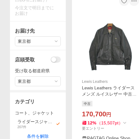
今注文で明日までに
お届け
お届け先
東京都
店頭受取
受け取る都道府県
東京都
Lewis Leathers
Lewis Leathers ライダース
メンズ ルイスレザー 中古
古着
カテゴリ
中古
170,700
コート、ジャケット
円
ライダースジャケ
12
%
（
15,507
pt
）
207
件
ット
要エントリー
条件を解除
RAGTAG Online Shop