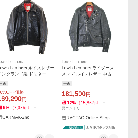
ewis Leathers
Lewis Leathers
Lewis Leathers ルイスレザー
Lewis Leathers ライダース
イングランド製 ドミネータ
メンズ ルイスレザー 中古
ー ライダースジャケット 34
古着
中古
中古
ブラック メンズ 古着 中古
0
%OFF価格
181,500
円
169,290
円
12
%
（
15,857
pt
）
5
%
（
7,385
pt
）
要エントリー
CARMAK-2nd
RAGTAG Online Shop