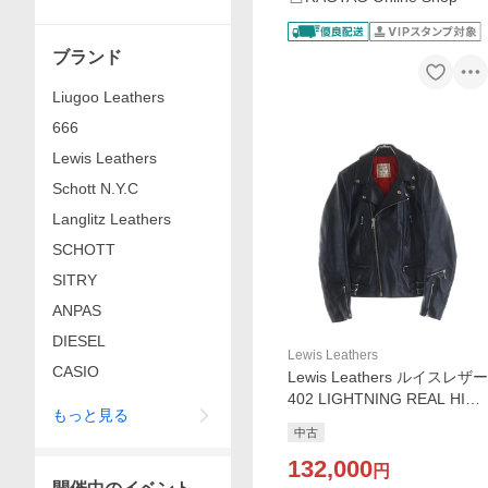
ブランド
Liugoo Leathers
666
Lewis Leathers
Schott N.Y.C
Langlitz Leathers
SCHOTT
SITRY
ANPAS
DIESEL
Lewis Leathers
CASIO
Lewis Leathers ルイスレザー
402 LIGHTNING REAL HIDE
もっと見る
ライトニング リアルハイド
中古
レザー ダブル ライダースジ
ャケット レギュラー
132,000
円