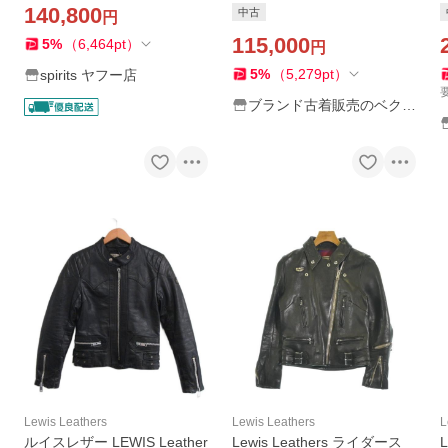
ト ライダース・LJM-17TF T
ィット CYCLONE TIGHT FI
o
140,800
中古
円
IGHT FIT SINGLE RIDERS J
T レザー ライダース ジャケ
ACKET(BLACKSTEER&SIN
ット ブラック 32
115,000
5
%
（
6,464
pt
）
円
GLEZIP）
5
%
（
5,279
pt
）
spirits ヤフー店
ブランド古着販売のベクト
ル
Lewis Leathers
Lewis Leathers
L
ルイスレザー LEWIS Leather
Lewis Leathers ライダース