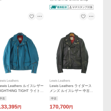
ewis Leathers
Lewis Leathers
Lewis Leathers ルイスレザー
Lewis Leathers ライダース
LIGHTHING TIGHT ライトニ
メンズ ルイスレザー 中古
ング タイト カウハイド ダブ
古着
中古
中古
ルライダースジャケット タ
ーコイズ
133,395
170,700
円
円