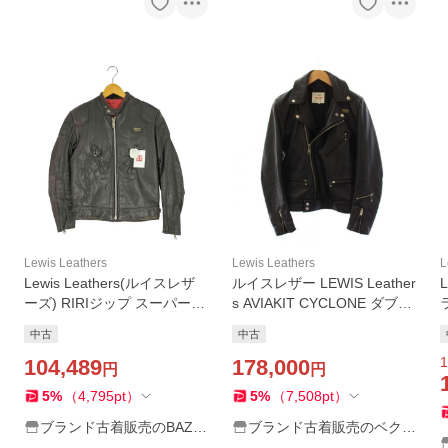
Lewis Leathers
Lewis Leathers
L
Lewis Leathers(ルイスレザ
ルイスレザー LEWIS Leather
ーズ) RIRIジップ スーパーフ
s AVIAKIT CYCLONE ダブル
ァントム ライダースジャケ
ライダースジャケット レザ
中古
中古
ット 中古 古着 0826
ー 黒 /KH5 メンズ
1
104,489
178,000
円
円
5
%
（
4,795
pt
）
5
%
（
7,508
pt
）
ブランド古着販売のBAZZ
ブランド古着販売のベクト
STORE
ル