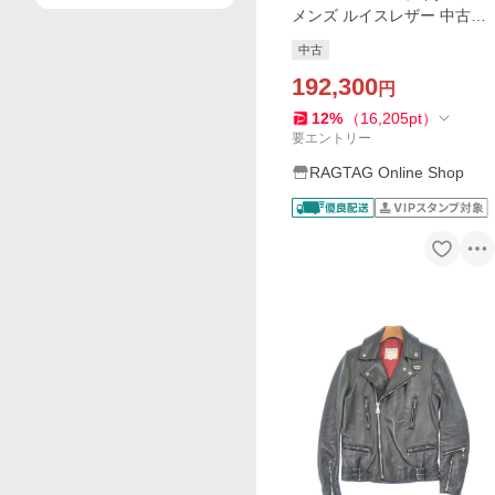
メンズ ルイスレザー 中古
古着
中古
192,300
円
12
%
（
16,205
pt
）
要エントリー
RAGTAG Online Shop