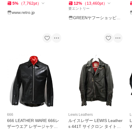
5
%
（
7,762
pt
）
12
%
（
13,460
pt
）
要エントリー
www.retro.jp
GREENヤフーショッピン
グ店
666
Lewis Leathers
L
666 LEATHER WARE 666レ
ルイスレザー LEWIS Leather
ザーウエア レザージャケッ
s 441T サイクロン タイトフ
W