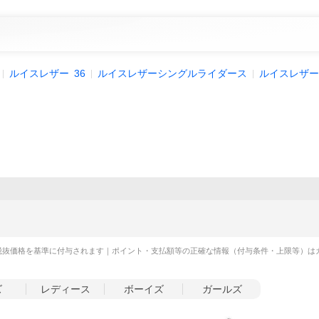
ルイスレザー
36
ルイスレザーシングルライダース
ルイスレザー
税抜価格を基準に付与されます｜ポイント・支払額等の正確な情報（付与条件・上限等）は
ズ
レディース
ボーイズ
ガールズ