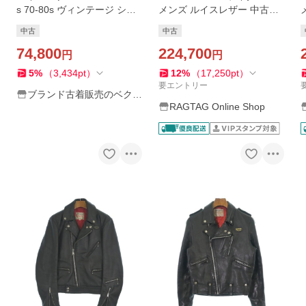
s 70-80s ヴィンテージ シン
メンズ ルイスレザー 中古
グルライダース カウレザー
古着
中古
中古
黒 ブラック ■AO2 メンズ
74,800
224,700
円
円
5
%
（
3,434
pt
）
12
%
（
17,250
pt
）
要エントリー
ブランド古着販売のベクト
RAGTAG Online Shop
ル