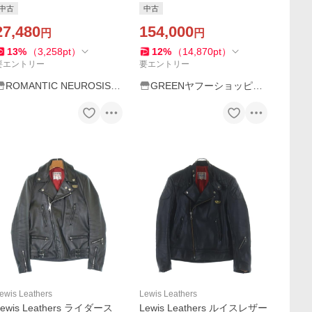
rcycle Rain-Jacket ルイスレ
ルライダース レザージャケ
中古
中古
ザー ヴィンテージ ナイロン
ット ブラック 34 イングラン
レイン ジャケット
27,480
ド製 メンズオススメ
154,000
円
円
13
%
（
3,258
pt
）
12
%
（
14,870
pt
）
要エントリー
要エントリー
ROMANTIC NEUROSIS
GREENヤフーショッピン
ヤフー店
グ店
ewis Leathers
Lewis Leathers
Lewis Leathers ライダース
Lewis Leathers ルイスレザー