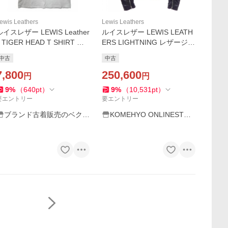
ewis Leathers
Lewis Leathers
ルイスレザー LEWIS Leather
ルイスレザー LEWIS LEATH
 TIGER HEAD T SHIRT ク
ERS LIGHTNING レザージャ
ルーネック タイガーヘッド
ケット
中古
中古
プリント 半袖 Tシャツ XL W
HITE(ホワイト) メンズ
7,800
250,600
円
円
9
%
（
640
pt
）
9
%
（
10,531
pt
）
要エントリー
要エントリー
ブランド古着販売のベクト
KOMEHYO ONLINESTOR
ル
E Yahoo!店