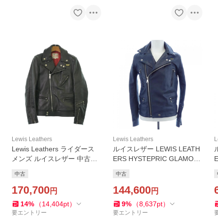
Lewis Leathers
Lewis Leathers
L
Lewis Leathers ライダース
ルイスレザー LEWIS LEATH
メンズ ルイスレザー 中古
ERS HYSTEPRIC GLAMOU
古着
R レザーライダースジャケッ
中古
中古
ト
170,700
144,600
円
円
14
%
（
14,404
pt
）
9
%
（
8,637
pt
）
要エントリー
要エントリー