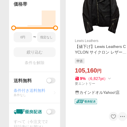
価格帯
〜
Lewis Leathers
【値下げ】Lewis Leathers C
絞り込む
YCLON サイクロン レザーラ
イダースジャケット ブラウ
中古
条件を解除
ン サイズ：36 (渋谷店)
105,160
円
9
%
（
6,827
pt
）
送料無料
要エントリー
条件付き送料無料
カインドオルYahoo!店
条件なし
すべて（今注文で2
日以内にお届け）