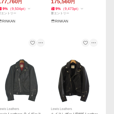
レザージャケット 中古 BS99
177,760
レザージャケット 中古 BS99
175,560
円
円
9
%
（
9,504
pt
）
9
%
（
9,473
pt
）
要エントリー
要エントリー
RINKAN
RINKAN
ewis Leathers
Lewis Leathers