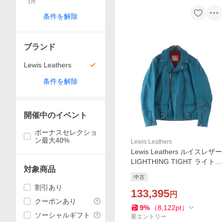
1
件
ン
条件を解除
ブランド
Lewis Leathers
条件を解除
開催中のイベント
ボーナスセレクショ
ン最大40%
Lewis Leathers
Lewis Leathers ルイスレザー
LIGHTHING TIGHT ライトニ
対象商品
ング タイト カウハイド ダブ
中古
ルライダースジャケット タ
割引あり
ーコイズ
133,395
円
クーポンあり
9
%
（
8,122
pt
）
ソーシャルギフト
要エントリー