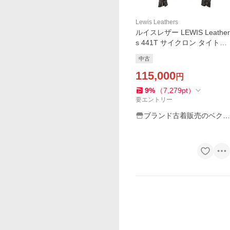
Lewis Leathers
ルイスレザー LEWIS Leather
s 441T サイクロン タイトフ
ィット CYCLONE TIGHT FI
中古
T レザー ライダース ジャケ
ット ブラック 32
115,000
円
9
%
（
7,279
pt
）
要エントリー
ブランド古着販売のベクト
ル