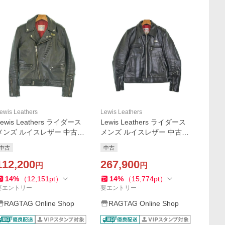
ewis Leathers
Lewis Leathers
Lewis Leathers ライダース
Lewis Leathers ライダース
メンズ ルイスレザー 中古
メンズ ルイスレザー 中古
古着
古着
中古
中古
112,200
267,900
円
円
14
%
（
12,151
pt
）
14
%
（
15,774
pt
）
要エントリー
要エントリー
RAGTAG Online Shop
RAGTAG Online Shop