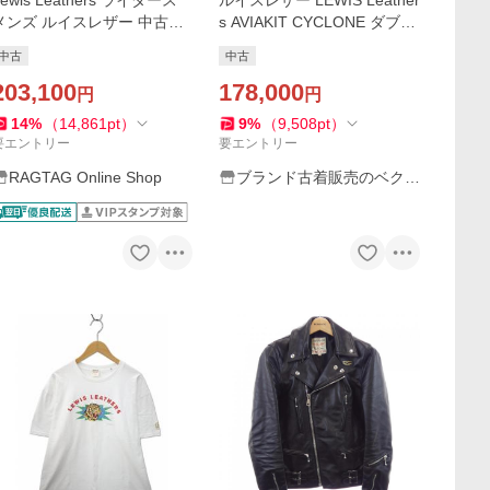
Lewis Leathers ライダース
ルイスレザー LEWIS Leather
メンズ ルイスレザー 中古
s AVIAKIT CYCLONE ダブル
古着
ライダースジャケット レザ
中古
中古
ー 黒 /KH5 メンズ
203,100
178,000
円
円
14
%
（
14,861
pt
）
9
%
（
9,508
pt
）
要エントリー
要エントリー
RAGTAG Online Shop
ブランド古着販売のベクト
ル