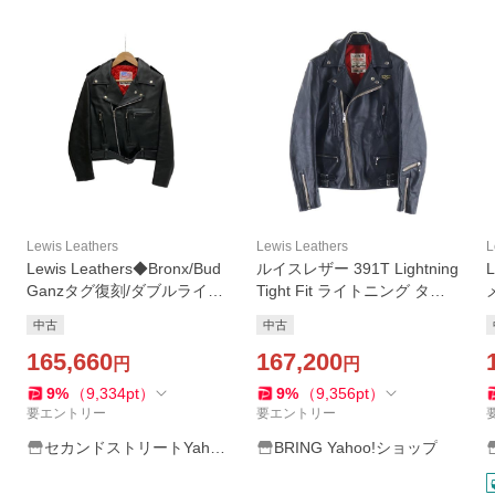
Lewis Leathers
Lewis Leathers
L
Lewis Leathers◆Bronx/Bud
ルイスレザー 391T Lightning
Ganzタグ復刻/ダブルライダ
Tight Fit ライトニング タイ
ースジャケット/36/レザー/ブ
トフィット シープスキン 裏
中古
中古
ラック
地キルティング レザージャ
165,660
ケット ブラック
167,200
円
円
9
%
（
9,334
pt
）
9
%
（
9,356
pt
）
要エントリー
要エントリー
セカンドストリートYaho
BRING Yahoo!ショップ
o!店