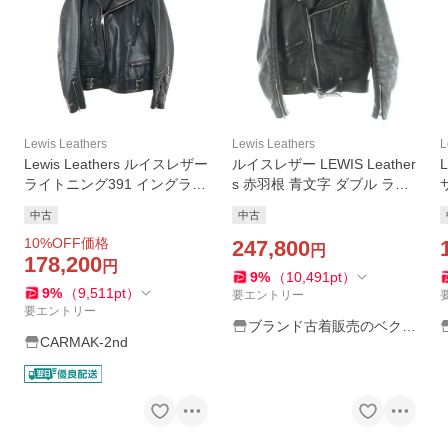
Lewis Leathers
Lewis Leathers
L
Lewis Leathers ルイスレザー
ルイスレザー LEWIS Leather
L
ライトニング391 イングラン
s 赤羽根 青文字 ダブル ライ
ド製 ダブルライダースジャ
ダース ジャケット 革ジャン
中古
中古
ケット 36 ネイビー Lightning
レザー ベルト キルティング
ッ
10
%OFF価格
＃391 メンズ 古着 中古
ライナー 36 黒
247,800
円
178,200
円
9
%
（
10,491
pt
）
9
%
（
9,511
pt
）
要エントリー
要エントリー
ブランド古着販売のベクト
CARMAK-2nd
ル