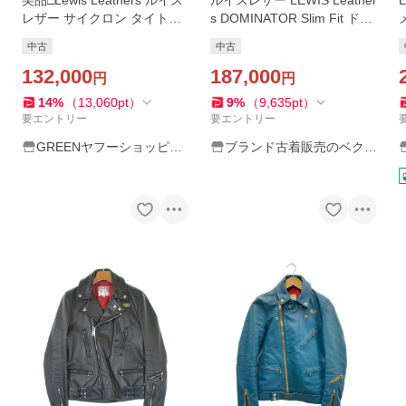
美品□Lewis Leathers ルイス
ルイスレザー LEWIS Leather
レザー サイクロン タイトフ
s DOMINATOR Slim Fit ドミ
ィット レザー ダブルライダ
ネーター スリム フィット シ
中古
中古
ースジャケット ブラック 34
ープ スキン ベジタブルタン
イングランド製 メンズ
132,000
ニン ライダース ジャケット
187,000
円
円
14
%
（
13,060
pt
）
9
%
（
9,635
pt
）
要エントリー
要エントリー
GREENヤフーショッピン
ブランド古着販売のベクト
グ店
ル