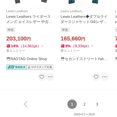
Lewis Leathers
Lewis Leathers
L
Lewis Leathers ライダース
Lewis Leathers◆ダブルライ
メンズ ルイスレザー 中古
ダースジャケット/34/レザー/
s
古着
BLU/? NULL ?
中古
中古
203,100
165,660
円
円
14
%
（
14,861
pt
）
9
%
（
9,334
pt
）
要エントリー
要エントリー
RAGTAG Online Shop
セカンドストリートYaho
o!店
1
2
3
69
1
〜
30
件中
件