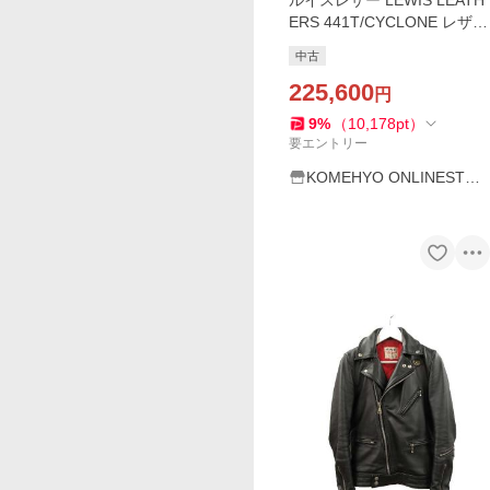
ルイスレザー LEWIS LEATH
ERS 441T/CYCLONE レザー
ライダースジャケット
中古
225,600
円
9
%
（
10,178
pt
）
要エントリー
KOMEHYO ONLINESTOR
E Yahoo!店