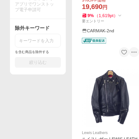
9
%OFF価格
アプリでワンストッ
19,690
円
プ電子申請可
9
%
（
1,619
pt
）
要エントリー
除外キーワード
CARMAK-2nd
を含む商品を除外する
絞り込む
Lewis Leathers