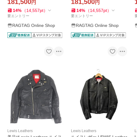
181,500
181,500
円
円
14
%
（
14,557
pt
）
14
%
（
14,557
pt
）
要エントリー
要エントリー
RAGTAG Online Shop
RAGTAG Online Shop
Lewis Leathers
Lewis Leathers
L