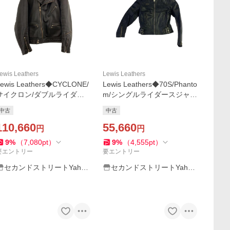
ewis Leathers
Lewis Leathers
ewis Leathers◆CYCLONE/
Lewis Leathers◆70S/Phanto
サイクロン/ダブルライダー
m/シングルライダースジャケ
スジャケット/36/レザー/ブラ
ット/36/レザー/NVY//
中古
中古
ク/? NULL ?//
110,660
55,660
円
円
9
%
（
7,080
pt
）
9
%
（
4,555
pt
）
要エントリー
要エントリー
セカンドストリートYaho
セカンドストリートYaho
o!店
o!店