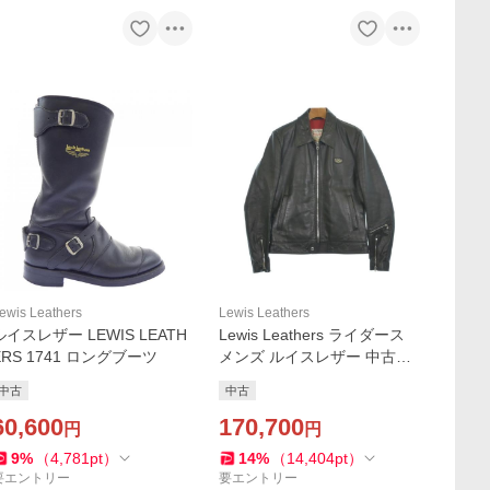
ewis Leathers
Lewis Leathers
ルイスレザー LEWIS LEATH
Lewis Leathers ライダース
ERS 1741 ロングブーツ
メンズ ルイスレザー 中古
古着
中古
中古
60,600
170,700
円
円
9
%
（
4,781
pt
）
14
%
（
14,404
pt
）
要エントリー
要エントリー