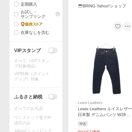
定期購入
BRING Yahoo!ショップ
お試し・
サンプリング
在庫なしを含む
VIPスタンプ
すべて（VIPスタン
プ対象商品）
VIP特典（ポイント
アップ）対象
ふるさと納税
Lewis Leathers
すべてのお礼品
Lewis Leathers ルイスレザー
日本製 デニムパンツ W28 イ
ワンストップ電子申
ンディゴ ジーンズ メンズ 古
請可のみ
中古
着 中古
Yahoo!ショッピング