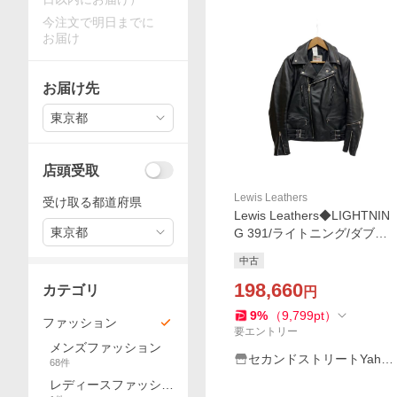
今注文で明日までに
お届け
お届け先
東京都
店頭受取
Lewis Leathers
受け取る都道府県
Lewis Leathers◆LIGHTNIN
東京都
G 391/ライトニング/ダブル
ライダース/36/レザー/BLK/無
中古
地
198,660
カテゴリ
円
9
%
（
9,799
pt
）
ファッション
要エントリー
メンズファッション
セカンドストリートYaho
68
件
o!店
レディースファッショ