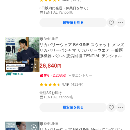
3日以内に発送（休業日を除く）
TENTIAL Yahoo!店
最安値を見る
BAKUNE
リカバリーウェア BAKUNE スウェット メンズ
リカバリーパジャマ リカバリーウエア 一般医
療機器 バクネ 疲労回復 TENTIAL テンシャル
26,840
円
9
%
（
2,208
pt
）
要エントリー
4.49
（
411
件
）
最短8/9お届け
TENTIAL Yahoo!店
最安値を見る
BAKUNE
リカバリーウェア BAKUNE Mesh ロングパン