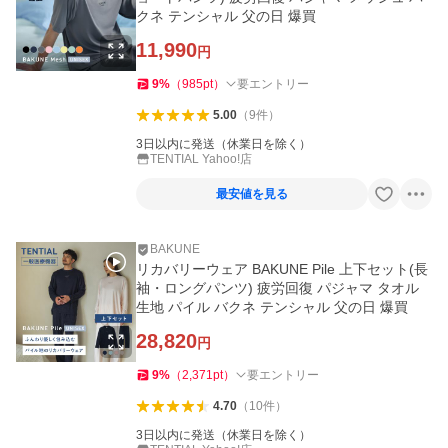
クネ テンシャル 父の日 爆買
11,990
円
9
%
（
985
pt
）
要エントリー
5.00
（
9
件
）
3日以内に発送（休業日を除く）
TENTIAL Yahoo!店
最安値を見る
BAKUNE
リカバリーウェア BAKUNE Pile 上下セット(長
袖・ロングパンツ) 疲労回復 パジャマ タオル
生地 パイル バクネ テンシャル 父の日 爆買
28,820
円
9
%
（
2,371
pt
）
要エントリー
4.70
（
10
件
）
3日以内に発送（休業日を除く）