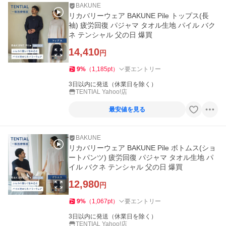
BAKUNE
リカバリーウェア BAKUNE Pile トップス(長
袖) 疲労回復 パジャマ タオル生地 パイル バク
ネ テンシャル 父の日 爆買
14,410
円
9
%
（
1,185
pt
）
要エントリー
3日以内に発送（休業日を除く）
TENTIAL Yahoo!店
最安値を見る
BAKUNE
リカバリーウェア BAKUNE Pile ボトムス(ショ
ートパンツ) 疲労回復 パジャマ タオル生地 パ
イル バクネ テンシャル 父の日 爆買
12,980
円
9
%
（
1,067
pt
）
要エントリー
3日以内に発送（休業日を除く）
TENTIAL Yahoo!店