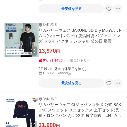
最安値を見る
BAKUNE
リカバリーウェア BAKUNE 3D Dry Men's ボト
ムス(ショートパンツ) 疲労回復 パジャマ メン
ズ ドライ バクネ テンシャル 父の日 爆買
13,970
円
9
%
（
1,148
pt
）
要エントリー
3日以内に発送（休業日を除く）
TENTIAL Yahoo!店
最安値を見る
BAKUNE
リカバリーウェア 侍ジャパンコラボ 公式 BAK
UNE スウェット ユニセックス 上下セット(長
袖・ロングパンツ) バクネ 疲労回復 TENTIAL
一般医療機器
31,900
円