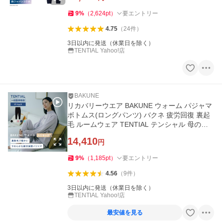
9
%
（
2,624
pt
）
要エントリー
4.75
（
24
件
）
3日以内に発送（休業日を除く）
TENTIAL Yahoo!店
BAKUNE
リカバリーウエア BAKUNE ウォーム パジャマ
ボトムス(ロングパンツ) バクネ 疲労回復 裏起
毛 ルームウェア TENTIAL テンシャル 母の日
父の日
14,410
円
9
%
（
1,185
pt
）
要エントリー
4.56
（
9
件
）
3日以内に発送（休業日を除く）
TENTIAL Yahoo!店
最安値を見る