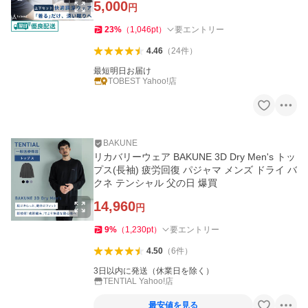
5,000
円
23
%
（
1,046
pt
）
要エントリー
4.46
（
24
件
）
最短明日お届け
TOBEST Yahoo!店
BAKUNE
リカバリーウェア BAKUNE 3D Dry Men's トッ
プス(長袖) 疲労回復 パジャマ メンズ ドライ バ
クネ テンシャル 父の日 爆買
14,960
円
9
%
（
1,230
pt
）
要エントリー
4.50
（
6
件
）
3日以内に発送（休業日を除く）
TENTIAL Yahoo!店
最安値を見る