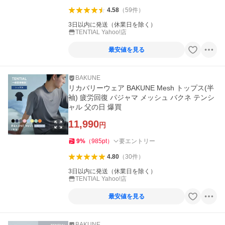
4.58
（
59
件
）
3日以内に発送（休業日を除く）
TENTIAL Yahoo!店
最安値を見る
BAKUNE
リカバリーウェア BAKUNE Mesh トップス(半
袖) 疲労回復 パジャマ メッシュ バクネ テンシ
ャル 父の日 爆買
11,990
円
9
%
（
985
pt
）
要エントリー
4.80
（
30
件
）
3日以内に発送（休業日を除く）
TENTIAL Yahoo!店
最安値を見る
BAKUNE