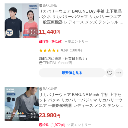
BAKUNE
リカバリーウェア BAKUNE Dry 半袖 上下単品
バクネ リカバリーパジャマ リカバリーウエア
一般医療機器 レディース メンズ テンシャル 爆
買
11,440
円
9
%
（
941
pt
）
要エントリー
4.68
（
188
件
）
3日以内に発送（休業日を除く）
TENTIAL Yahoo!店
最安値を見る
BAKUNE
リカバリーウェア BAKUNE Mesh 半袖 上下セ
ット バクネ リカバリーパジャマ リカバリーウ
エア 一般医療機器 レディース メンズ テンシャ
ル メッシュ
23,980
円
9
%
（
1,972
pt
）
要エントリー