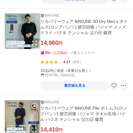
BAKUNE
リカバリーウェア BAKUNE 3D Dry Men's ボト
ムス(ロングパンツ) 疲労回復 パジャマ メンズ
ドライ バクネ テンシャル 父の日 爆買
14,960
円
9
%
（
1,230
pt
）
要エントリー
4.17
（
6
件
）
3日以内に発送（休業日を除く）
TENTIAL Yahoo!店
最安値を見る
BAKUNE
リカバリーウェア BAKUNE Pile ボトムス(ロン
グパンツ) 疲労回復 パジャマ タオル生地 パイ
ル バクネ テンシャル 父の日 爆買
14,410
円