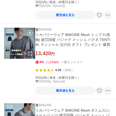
3日以内に発送（休業日を除く）
TENTIAL Yahoo!店
最安値を見る
BAKUNE
リカバリーウェア BAKUNE Mesh トップス(長
袖) 疲労回復 パジャマ メッシュ バクネ TENTI
AL テンシャル 父の日 ギフト プレゼント 爆買
13,420
円
9
%
（
1,104
pt
）
要エントリー
4.50
（
10
件
）
3日以内に発送（休業日を除く）
TENTIAL Yahoo!店
最安値を見る
BAKUNE
リカバリーウェア BAKUNE Mesh ボトムス(シ
ョートパンツ) 疲労回復 パジャマ メッシュ バ