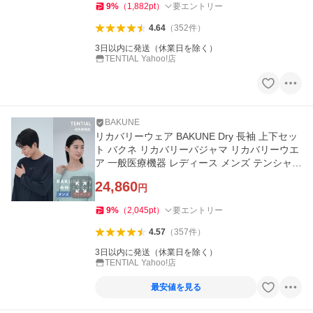
9
%
（
1,882
pt
）
要エントリー
4.64
（
352
件
）
3日以内に発送（休業日を除く）
TENTIAL Yahoo!店
BAKUNE
リカバリーウェア BAKUNE Dry 長袖 上下セッ
ト バクネ リカバリーパジャマ リカバリーウエ
ア 一般医療機器 レディース メンズ テンシャル
爆買
24,860
円
9
%
（
2,045
pt
）
要エントリー
4.57
（
357
件
）
3日以内に発送（休業日を除く）
TENTIAL Yahoo!店
最安値を見る