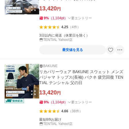
13,420
円
9
%
（
1,104
pt
）
要エントリー
4.25
（
4
件
）
3日以内に発送（休業日を除く）
TENTIAL Yahoo!店
最安値を見る
BAKUNE
リカバリーウェア BAKUNE スウェット メンズ
パジャマ トップス(長袖) バクネ 疲労回復 TEN
TIAL テンシャル 父の日
13,420
円
9
%
（
1,104
pt
）
要エントリー
4.66
（
38
件
）
最短8/9お届け
TENTIAL Yahoo!店