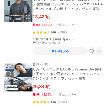
ツ 疲労回復 パジャマ メッシュ バクネ TENTIA
L テンシャル 父の日 ギフト プレゼント 爆買
13,420
円
9
%
（
1,104
pt
）
要エントリー
4.62
（
13
件
）
3日以内に発送（休業日を除く）
TENTIAL Yahoo!店
最安値を見る
BAKUNE
リカバリーウェア BAKUNE Pajamas Dry 長袖
上下セット 疲労回復 パジャマ ドライ バクネ
テンシャル ギフト プレゼント 爆買
26,840
円
9
%
（
2,208
pt
）
要エントリー
4.56
（
54
件
）