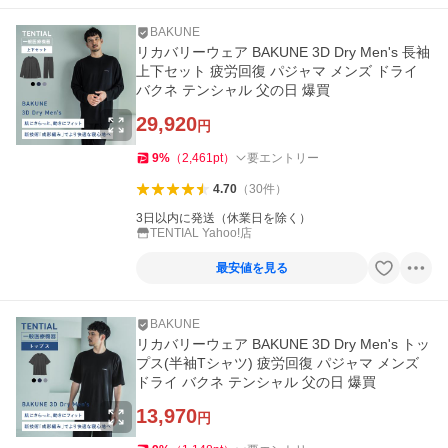
BAKUNE
リカバリーウェア BAKUNE 3D Dry Men's 長袖
上下セット 疲労回復 パジャマ メンズ ドライ
バクネ テンシャル 父の日 爆買
29,920
円
9
%
（
2,461
pt
）
要エントリー
4.70
（
30
件
）
3日以内に発送（休業日を除く）
TENTIAL Yahoo!店
最安値を見る
BAKUNE
リカバリーウェア BAKUNE 3D Dry Men's トッ
プス(半袖Tシャツ) 疲労回復 パジャマ メンズ
ドライ バクネ テンシャル 父の日 爆買
13,970
円