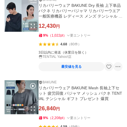
リカバリーウェア BAKUNE Dry 長袖 上下単品
バクネ リカバリーパジャマ リカバリーウエア
一般医療機器 レディース メンズ テンシャル 爆
買
12,430
円
9
%
（
1,022
pt
）
要エントリー
4.68
（
80
件
）
3日以内に発送（休業日を除く）
TENTIAL Yahoo!店
最安値を見る
BAKUNE
リカバリーウェア BAKUNE Mesh 長袖上下セ
ット 疲労回復 パジャマ メッシュ バクネ TENT
IAL テンシャル ギフト プレゼント 爆買
26,840
円
9
%
（
2,208
pt
）
要エントリー
4.59
（
49
件
）