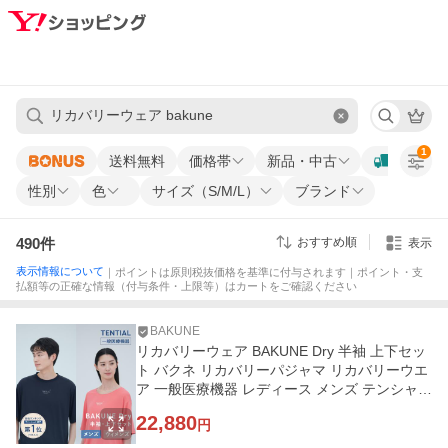
1
送料無料
価格帯
新品・中古
性別
色
サイズ（S/M/L）
ブランド
490
件
おすすめ順
表示
表示情報について
｜ポイントは原則税抜価格を基準に付与されます｜ポイント・支
払額等の正確な情報（付与条件・上限等）はカートをご確認ください
BAKUNE
リカバリーウェア BAKUNE Dry 半袖 上下セッ
ト バクネ リカバリーパジャマ リカバリーウエ
ア 一般医療機器 レディース メンズ テンシャル
爆買
22,880
円