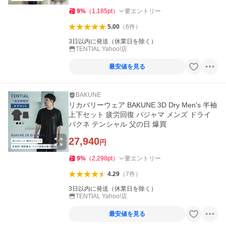
9
%
（
1,185
pt
）
要エントリー
5.00
（
6
件
）
3日以内に発送（休業日を除く）
TENTIAL Yahoo!店
最安値を見る
BAKUNE
リカバリーウェア BAKUNE 3D Dry Men's 半袖
上下セット 疲労回復 パジャマ メンズ ドライ
バクネ テンシャル 父の日 爆買
27,940
円
9
%
（
2,298
pt
）
要エントリー
4.29
（
7
件
）
3日以内に発送（休業日を除く）
TENTIAL Yahoo!店
最安値を見る