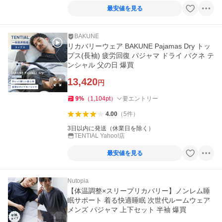
最安値を見る
BAKUNE
リカバリーウェア BAKUNE Pajamas Dry トッ
プス(長袖) 疲労回復 パジャマ ドライ バクネ テ
ンシャル 父の日 爆買
13,420
円
9
%
（
1,104
pt
）
要エントリー
4.00
（
5
件
）
3日以内に発送（休業日を除く）
TENTIAL Yahoo!店
最安値を見る
Nutopia
【体温調整×スリープリカバリー】ノンレム睡
眠サポート 着る快適睡眠 次世代ルームウェア
メンズ パジャマ 上下セット 半袖 爆買