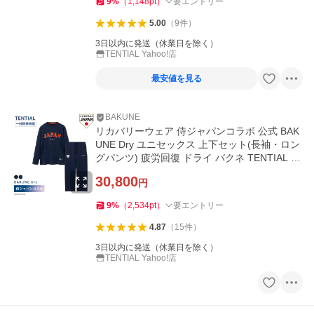
9
%
（
1,148
pt
）
要エントリー
5.00
（
9
件
）
3日以内に発送（休業日を除く）
TENTIAL Yahoo!店
最安値を見る
BAKUNE
リカバリーウェア 侍ジャパンコラボ 公式 BAK
UNE Dry ユニセックス 上下セット(長袖・ロン
グパンツ) 疲労回復 ドライ バクネ TENTIAL 一
般医療機器
30,800
円
9
%
（
2,534
pt
）
要エントリー
4.87
（
15
件
）
3日以内に発送（休業日を除く）
TENTIAL Yahoo!店