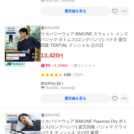
TENTIAL Yahoo!店
最安値を見る
BAKUNE
リカバリーウェア BAKUNE スウェット メンズ
パジャマ ボトムス(ロングパンツ) バクネ 疲労
回復 TENTIAL テンシャル 父の日
13,420
円
9
%
（
1,104
pt
）
要エントリー
4.68
（
31
件
）
最短8/9お届け
TENTIAL Yahoo!店
最安値を見る
BAKUNE
リカバリーウェア BAKUNE Pajamas Dry ボト
ムス(ロングパンツ) 疲労回復 パジャマ ドライ
バクネ テンシャル 父の日 爆買