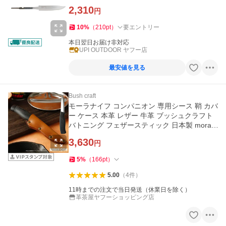
2,310
円
10
%
（
210
pt
）
要エントリー
本日翌日お届け非対応
UPI OUTDOOR ヤフー店
最安値を見る
Bush craft
モーラナイフ コンパニオン 専用シース 鞘 カバ
ー ケース 本革 レザー 牛革 ブッシュクラフト
バトニング フェザースティック 日本製 morak
niv 革キャン
3,630
円
5
%
（
166
pt
）
5.00
（
4
件
）
11時までの注文で当日発送（休業日を除く）
革茶屋ヤフーショッピング店