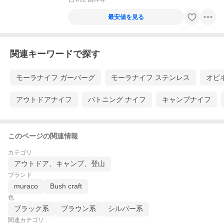
最安値を見る
関連キーワードで探す
モーラナイフ ガーバーグ
モーラナイフ ステンレス
オピ
アウトドアナイフ
バトニング ナイフ
キャンプナイフ
このページの関連情報
カテゴリ
アウトドア、キャンプ、登山
ブランド
muraco
Bush craft
色
ブラック系
ブラウン系
シルバー系
関連カテゴリ