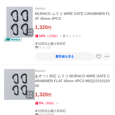
muraco
MURACO ムラコ WIRE GATE CARABINER FL
AT 40mm 4PCS
1,320
円
10
%
（
120
pt
）
要エントリー
本日翌日お届け非対応
ウィンズ
最安値を見る
muraco
あすつく対応 ムラコ MURACO WIRE GATE C
ARABINER FLAT 40mm 4PCS MEQ22310103
09
1,320
円
5
%
（
60
pt
）
本日翌日お届け非対応
vic2 吉祥寺