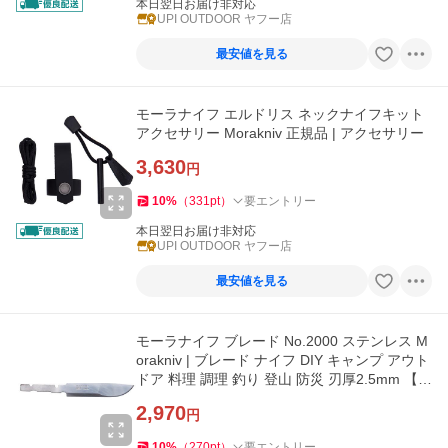
本日翌日お届け非対応
UPI OUTDOOR ヤフー店
最安値を見る
モーラナイフ エルドリス ネックナイフキット
アクセサリー Morakniv 正規品 | アクセサリー
3,630
円
10
%
（
331
pt
）
要エントリー
本日翌日お届け非対応
UPI OUTDOOR ヤフー店
最安値を見る
モーラナイフ ブレード No.2000 ステンレス M
orakniv | ブレード ナイフ DIY キャンプ アウト
ドア 料理 調理 釣り 登山 防災 刃厚2.5mm 【K
nife blade No.2000】
2,970
円
10
%
（
270
pt
）
要エントリー