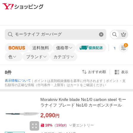
1
送料無料
価格帯
すべての条
色
ブランド
カテゴリ
8
件
おすすめ順
表示
表示情報について
｜ポイントは原則税抜価格を基準に付与されます｜ポイント・支
払額等の正確な情報（付与条件・上限等）はカートをご確認ください
Morakniv Knife blade No1/0 carbon steel モー
ラナイフ ブレード No1/0 カーボンスチール
2,090
円
10
%
（
190
pt
）
要エントリー