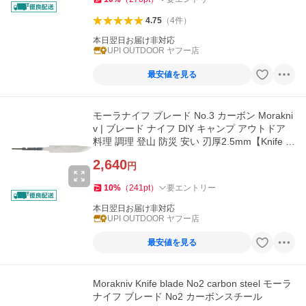
4.75
（
4
件
）
本日翌日お届け非対応
UPI OUTDOOR ヤフー店
最安値を見る
モーラナイフ ブレード No.3 カーボン Morakni
v | ブレード ナイフ DIY キャンプ アウトドア
料理 調理 登山 防災 安い 刃厚2.5mm【Knife bl
ade No.3】
2,640
円
10
%
（
241
pt
）
要エントリー
本日翌日お届け非対応
UPI OUTDOOR ヤフー店
最安値を見る
Morakniv Knife blade No2 carbon steel モーラ
ナイフ ブレード No2 カーボンスチール