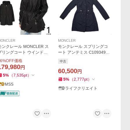
MONCLER
MONCLER
モンクレール MONCLER ス
モンクレール スプリングコ
プリングコート ウインドブ
ート アンテミス C10934960
レーカー レディース 黒ロゴ
505 54543 00サイズ ポリエ
6
%OFF価格
中古
ナイロン フード付き ロゴ ブ
ステル ネイビー ANTHEMIS
179,980
円
ランド 大きいサイズ 薄手 春
MONCLER
60,500
円
5
%
（
7,535
pt
）
おしゃれ 黒
5
%
（
2,777
pt
）
MSS
ライフクリエイト