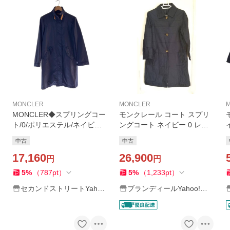
MONCLER
MONCLER
MONCLER◆スプリングコー
モンクレール コート スプリ
ト/0/ポリエステル/ネイビー/
ングコート ネイビー 0 レデ
コート/腰ひも
ィース MONCLER ネイビー
中古
中古
紺 ステッチ
17,160
26,900
円
円
5
%
（
787
pt
）
5
%
（
1,233
pt
）
セカンドストリートYaho
ブランディールYahoo!シ
o!店
ョップ