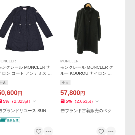
MONCLER
MONCLER
モンクレール MONCLER ナ
モンクレール MONCLER ク
イロン コート アンテミス A
ルー KOUROU ナイロン ス
NTHEMIS ジップアップ スプ
プリングコート 0 黒 ブラッ
中古
中古
リングコート レディース ネ
ク /SS ■OS レディース
イビー ブルー サイズ0 ロゴ
50,600
57,800
円
円
ワッペン アパレル
5
%
（
2,323
pt
）
5
%
（
2,653
pt
）
ブランドリユース SUNRE
ブランド古着販売のベクト
V
ル