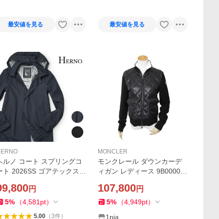
最安値を見る
最安値を見る
HERNO
MONCLER
ヘルノ コート スプリングコ
モンクレール ダウンカーデ
ート 2026SS ゴアテックス
ィガン レディース 9B00004
ード付き 撥水 軽量 防風 メ
M1131 999 ダウンジャケッ
99,800
107,800
円
円
ンズ HERNO
ト アウター ブルゾン スプリ
ングコート ブラック 爆買
5
%
（
4,581
pt
）
5
%
（
4,949
pt
）
5.00
（
3
件
）
1pia