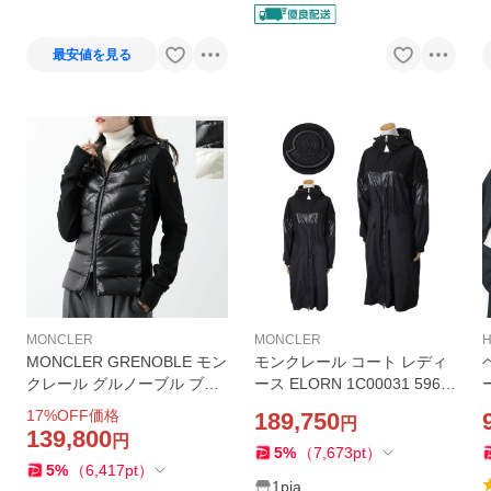
最安値を見る
MONCLER
MONCLER
MONCLER GRENOBLE モン
モンクレール コート レディ
クレール グルノーブル ブル
ース ELORN 1C00031 596T
ゾン 8G00018 80093 レディ
M 999 ジャケット アウター
フ
17
%OFF価格
189,750
円
ース ナイロン×フリース 切替
ウインドブレーカー レイン
139,800
円
ダウンジャケット フーテッ
コート ブラック 黒 MONCLE
5
%
（
7,673
pt
）
5
%
（
6,417
pt
）
ド ロゴワッペン
R
1pia