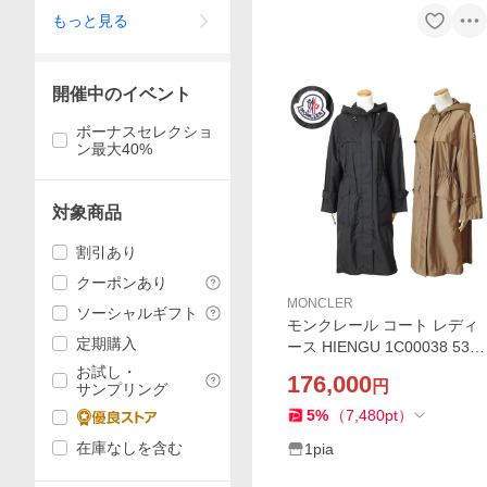
もっと見る
開催中のイベント
ボーナスセレクショ
ン最大40%
対象商品
割引あり
クーポンあり
MONCLER
ソーシャルギフト
モンクレール コート レディ
定期購入
ース HIENGU 1C00038 539
YH ジャケット アウター ウ
お試し・
176,000
円
サンプリング
インドブレーカー レインコ
ート MONCLER
5
%
（
7,480
pt
）
在庫なしを含む
1pia