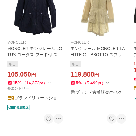
MONCLER
MONCLER
MONCLER モンクレール LO
モンクレール MONCLER LA
TUS ロータス フード付 スプ
ERTE GIUBBOTTO スプリン
リング コート 1 ブラック レ
グコート ロング丈 フード ジ
1
中古
中古
ディース
ップアップ ワンカラー ロゴ
105,050
0 ベージュ J10931C00019
119,800
円
円
15
%
（
14,372
pt
）
5
%
（
5,499
pt
）
要エントリー
ブランド古着販売のベクト
ブランドリユースショッ
ル
プエコスタイル