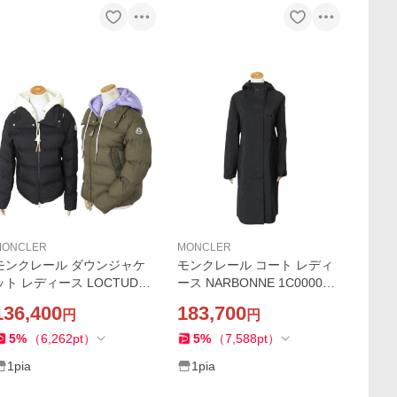
MONCLER
MONCLER
モンクレール ダウンジャケ
モンクレール コート レディ
ット レディース LOCTUDY
ース NARBONNE 1C00005 5
1A00032 595A2 ロクテュデ
957C 999 ナルボン レギュラ
136,400
183,700
円
円
ィ ダウンコー ト スプリング
ーフィット ジャケット スプ
コート ショート丈 爆買
リングコート ブラック
5
%
（
6,262
pt
）
5
%
（
7,588
pt
）
1pia
1pia