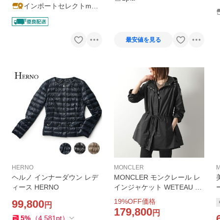
インポートセレクトmus
ee
最安値を見る
HERNO
MONCLER
ヘルノ インナーダウン レデ
MONCLER モンクレール レ
ィース HERNO
インジャケット WETEAU ウ
ェトー 1A00135 539ZD レデ
19
%OFF価格
99,800
円
ィース コート フード付き 撥
179,800
円
水 ナイロン 999 L10931A00
5
%
（
4,581
pt
）