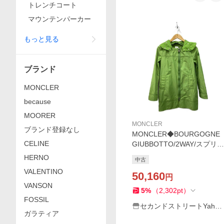
トレンチコート
マウンテンパーカー
もっと見る
ブランド
MONCLER
because
MOORER
MONCLER
ブランド登録なし
MONCLER◆BOURGOGNE
CELINE
GIUBBOTTO/2WAY/スプリン
グコート/O/コットン/GRN
HERNO
中古
VALENTINO
50,160
円
VANSON
5
%
（
2,302
pt
）
FOSSIL
セカンドストリートYaho
ガラティア
o!店