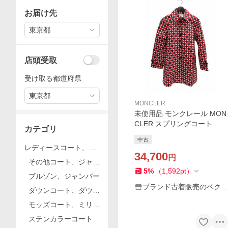
お届け先
東京都
店頭受取
受け取る都道府県
東京都
MONCLER
未使用品 モンクレール MON
CLER スプリングコート レ
カテゴリ
インコート 幾何学模様 0サイ
中古
ズ メンズ
レディースコート、ジ
34,700
円
ャケット
その他コート、ジャケ
5
%
（
1,592
pt
）
ット
ブルゾン、ジャンバー
ブランド古着販売のベクト
ダウンコート、ダウン
ル
ジャケット
モッズコート、ミリタ
リー
ステンカラーコート