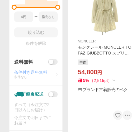
〜
絞り込む
MONCLER
条件を解除
モンクレール MONCLER TO
PAZ GIUBBOTTO スプリン
グコート フーディーコート 1
送料無料
中古
グレー /DF ■OS レディース
54,800
条件付き送料無料
円
条件なし
5
%
（
2,515
pt
）
ブランド古着販売のベクト
ル
すべて（今注文で2
日以内にお届け）
今注文で明日までに
お届け