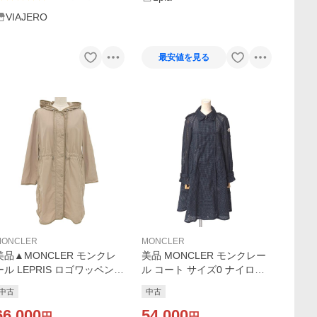
VIAJERO
最安値を見る
MONCLER
MONCLER
美品▲MONCLER モンクレ
美品 MONCLER モンクレー
ール LEPRIS ロゴワッペン
ル コート サイズ0 ナイロン
フード付 ドローコード ナイ
メッシュ
中古
中古
ロンジャケット コート ベー
ジュ 2 正規品 レディース
66,000
54,000
円
円