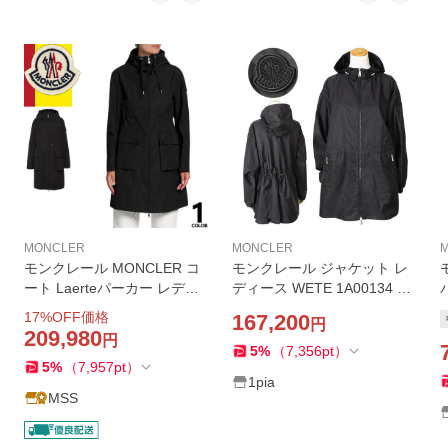
MONCLER
MONCLER
モンクレール MONCLER コ
モンクレール ジャケット レ
ート Laerteパーカー レディ
ディース WETE 1A00134 53
ース スプリングコート フー
9ZD 999 ウェテ コート アウ
17
%OFF価格
167,200
円
ド付き ジップアップ ロング
ター ウインドブレーカー レ
209,980
円
アイコンパッチ 大きいサイ
インコート ブラック 黒 MO
5
%
（
7,356
pt
）
5
%
（
7,957
pt
）
ズ 黒 ブラック
NCLER
/
1pia
MSS