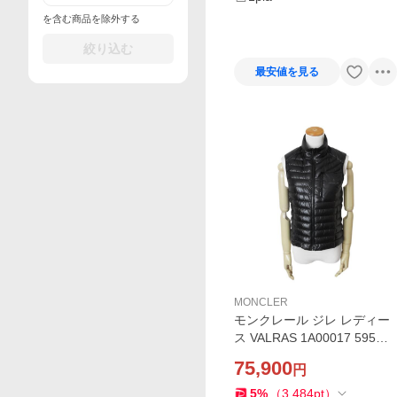
を含む商品を除外する
絞り込む
最安値を見る
MONCLER
モンクレール ジレ レディー
ス VALRAS 1A00017 595OK
999 バルラス ヴァルラス ダ
75,900
円
ウンベスト スプリングコー
ト ブラック 爆買
5
%
（
3,484
pt
）