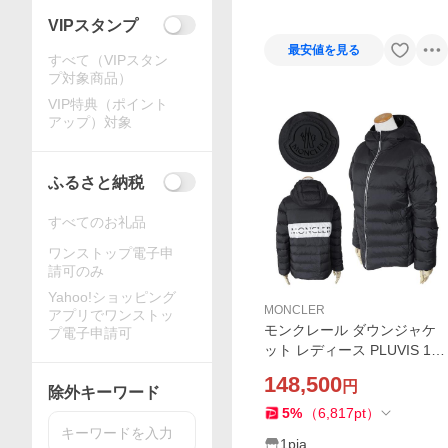
VIPスタンプ
最安値を見る
すべて（VIPスタン
プ対象商品）
VIP特典（ポイント
アップ）対象
ふるさと納税
すべてのお礼品
ワンストップ電子申
請可のみ
Yahoo!ショッピング
MONCLER
アプリでワンストッ
モンクレール ダウンジャケ
プ電子申請可
ット レディース PLUVIS 1A0
0022 595FD 999 ダウンコー
148,500
円
ト アウター ショート ブラッ
除外キーワード
ク 黒 MONCLER
5
%
（
6,817
pt
）
1pia