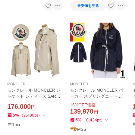
最安値を見る
MONCLER
MONCLER
モンクレール MONCLER ジ
モンクレール MONCLER パ
ャケット レディース SARRA
ーカー スプリングコート VEI
CENIA 1A00136 549P3 20J
RADE レディース ナイロン
16
%OFF価格
176,000
円
ウインドブレーカー レイン
フード付き ジップアップ 春
139,970
円
コート ロゴパッチ ライトベ
薄手 ブランド 大きいサイズ
5
%
（
7,480
pt
）
5
%
（
6,424
pt
）
ージュ 2026年春夏新作
紺 ネイビー
1pia
MSS