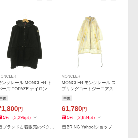
MONCLER
MONCLER
モンクレール MONCLER ト
MONCLER モンクレール ス
パーズ TOPAZE ナイロンラ
プリングコートジーニアス
イトコート スプリングコー
ライトイエロー #S G10941D
中古
中古
ト ロゴワッペン フーディ 1
70600
黒 ブラック 49101-05-54543
71,800
61,780
円
円
CX
5
%
（
3,295
pt
）
5
%
（
2,834
pt
）
ブランド古着販売のベクト
BRING Yahoo!ショップ
ル