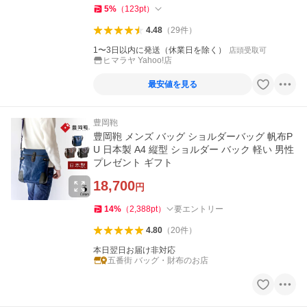
5
%
（
123
pt
）
4.48
（
29
件
）
1〜3日以内に発送（休業日を除く）
店頭受取可
ヒマラヤ Yahoo!店
最安値を見る
豊岡鞄
豊岡鞄 メンズ バッグ ショルダーバッグ 帆布P
U 日本製 A4 縦型 ショルダー バック 軽い 男性
プレゼント ギフト
18,700
円
14
%
（
2,388
pt
）
要エントリー
4.80
（
20
件
）
本日翌日お届け非対応
五番街 バッグ・財布のお店