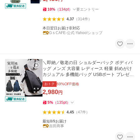
10
%
（
134
pt
）
要エントリー
4.37
（
314
件
）
本日翌日お届け非対応
G s CAFE-公式-Yahoo!ショップ
＼即納／敬老の日 ショルダーバック ボディバ
ッグ メンズ 大容量 レディース 軽量 斜めがけ
カジュアル 多機能バッグ USBポート プレゼン
ト かっこいい 爆買
おトク
69
%OFF価格
2,980
円
5
%
（
135
pt
）
4.45
（
47
件
）
最短8/9お届け
吉田商事