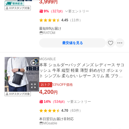
3,999
円
9
%
（
327
pt
）
要エントリー
4.45
（
11
件
）
最短8/9お届け
RATOM
最安値を見る
MGSABLE
本革 ショルダーバッグ メンズ レディース サコ
ッシュ 牛革 縦型 軽量 薄型 斜めがけ ポシェッ
ト シンプル 柔らかい レザー スリム 黒 ブラッ
ク 小さめ 旅行
おトク
53
%OFF価格
4,200
円
14
%
（
534
pt
）
要エントリー
4.70
（
63
件
）
本日翌日お届け非対応
MGsable