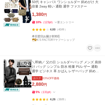
50代 キャンバス ワンショルダー 斜めがけ 大
容量 2way 軽い 通勤 通学 ファスナー
1,380
円
10
%
（
123
pt
）
要エントリー
4.00
（
40
件
）
本日翌日お届け非対応
K’S FACTORYヤフーショップ
＼即納／ 父の日 ショルダーバッグ メンズ 肩掛
け バッグ シンプル 防水 軽量 PUレザー 通勤
通学 ビジネス 革 かばん レザーバッグ 斜めが
け プレゼント 爆買
おトク
63
%OFF価格
2,880
円
5
%
（
131
pt
）
4.26
（
38
件
）