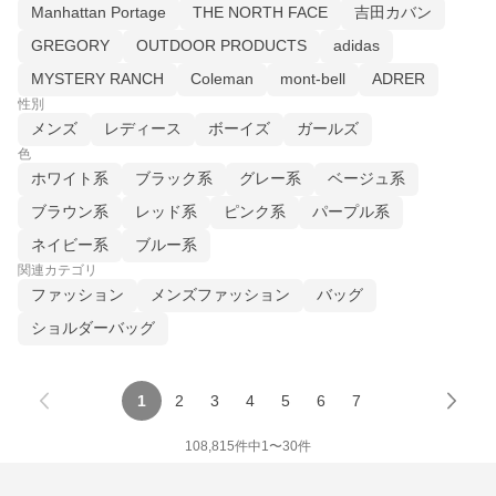
Manhattan Portage
THE NORTH FACE
吉田カバン
GREGORY
OUTDOOR PRODUCTS
adidas
MYSTERY RANCH
Coleman
mont-bell
ADRER
性別
メンズ
レディース
ボーイズ
ガールズ
色
ホワイト系
ブラック系
グレー系
ベージュ系
ブラウン系
レッド系
ピンク系
パープル系
ネイビー系
ブルー系
関連カテゴリ
ファッション
メンズファッション
バッグ
ショルダーバッグ
1
2
3
4
5
6
7
108,815
件中
1
〜
30
件