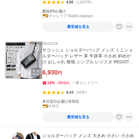
4.60
（
1,047
件
）
最短8/9お届け
ギャレリア Bag&Luggage
最安値を見る
REGiSTA
サコッシュ ショルダーバッグ メンズ ミニショ
ルダーバッグ レザー 革 牛床革 小さめ 斜めが
け おしゃれ 無地 シンプル レジスタ REGiSTA
ギフト
6,930
円
14
%
（
884
pt
）
要エントリー
4.43
（
92
件
）
本日翌日お届け非対応
A.M.S.
最安値を見る
ショルダーバッグ メンズ 大きめ 小さい 小さめ