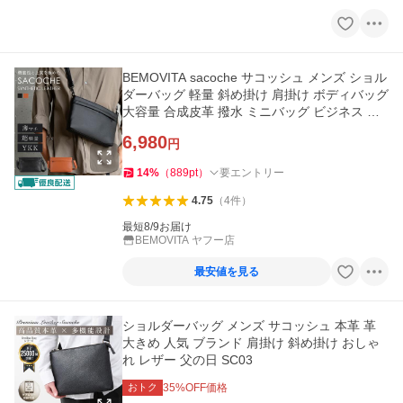
BEMOVITA sacoche サコッシュ メンズ ショル
ダーバッグ 軽量 斜め掛け 肩掛け ボディバッグ
大容量 合成皮革 撥水 ミニバッグ ビジネス 自
転車 休日 カジュアル
6,980
円
14
%
（
889
pt
）
要エントリー
4.75
（
4
件
）
最短8/9お届け
BEMOVITA ヤフー店
最安値を見る
ショルダーバッグ メンズ サコッシュ 本革 革
大きめ 人気 ブランド 肩掛け 斜め掛け おしゃ
れ レザー 父の日 SC03
おトク
35
%OFF価格