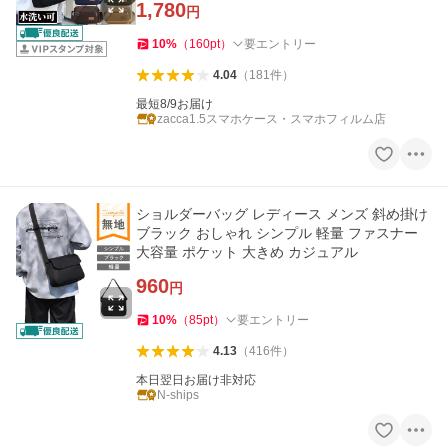
1,780
円
10
%
（
160
pt
）
要エントリー
4.04
（
181
件
）
最短8/9お届け
zacca1.5スマホケース・スマホフィルム店
ショルダーバッグ レディース メンズ 斜め掛け
ブラック おしゃれ シンプル 軽量 ファスナー
大容量 ポケット 大きめ カジュアル
960
円
10
%
（
85
pt
）
要エントリー
4.13
（
416
件
）
本日翌日お届け非対応
N-ships