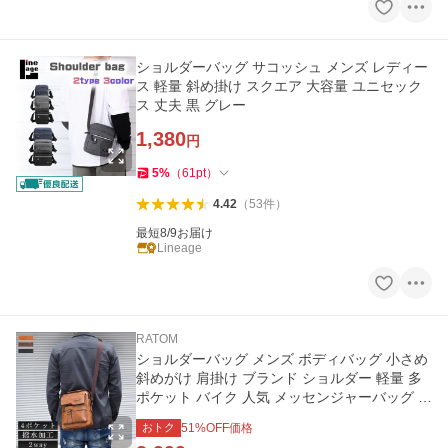
ショルダーバッグ サコッシュ メンズ レディー
ス 軽量 斜め掛け スクエア 大容量 ユニセック
ス 丈夫 黒 グレー
1,380
円
5
%
（
61
pt
）
4.42
（
53
件
）
最短8/9お届け
Lineage
RATOM
ショルダーバッグ メンズ ボディバッグ 小さめ
斜めがけ 肩掛け ブランド ショルダー 軽量 多
ポケット バイク 人気 メッセンジャーバッグ バ
ッグ サコッシュ
おトク
51
%OFF価格