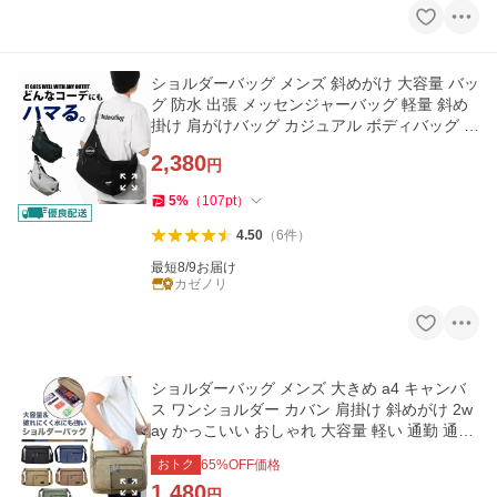
ショルダーバッグ メンズ 斜めがけ 大容量 バッ
グ 防水 出張 メッセンジャーバッグ 軽量 斜め
掛け 肩がけバッグ カジュアル ボディバッグ ビ
ジネス
2,380
円
5
%
（
107
pt
）
4.50
（
6
件
）
最短8/9お届け
カゼノリ
ショルダーバッグ メンズ 大きめ a4 キャンバ
ス ワンショルダー カバン 肩掛け 斜めがけ 2w
ay かっこいい おしゃれ 大容量 軽い 通勤 通学
ファスナー 爆買
おトク
65
%OFF価格
1,480
円