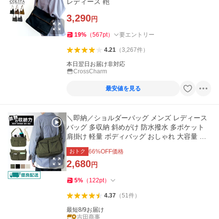
レディース 鞄
3,290
円
19
%
（
567
pt
）
要エントリー
4.21
（
3,267
件
）
本日翌日お届け非対応
CrossCharm
最安値を見る
＼即納／ショルダーバッグ メンズ レディース
バッグ 多収納 斜めがけ 防水撥水 多ポケット
肩掛け 軽量 ボディバッグ おしゃれ 大容量 通
勤 通学 爆買
おトク
66
%OFF価格
2,680
円
5
%
（
122
pt
）
4.37
（
51
件
）
最短8/9お届け
吉田商事