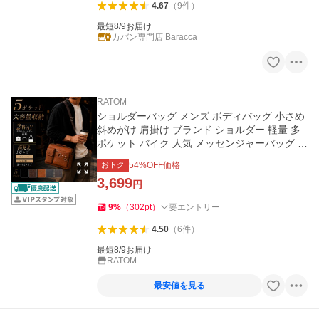
4.67
（
9
件
）
最短8/9お届け
カバン専門店 Baracca
RATOM
ショルダーバッグ メンズ ボディバッグ 小さめ
斜めがけ 肩掛け ブランド ショルダー 軽量 多
ポケット バイク 人気 メッセンジャーバッグ バ
ッグ
おトク
54
%OFF価格
3,699
円
9
%
（
302
pt
）
要エントリー
4.50
（
6
件
）
最短8/9お届け
RATOM
最安値を見る