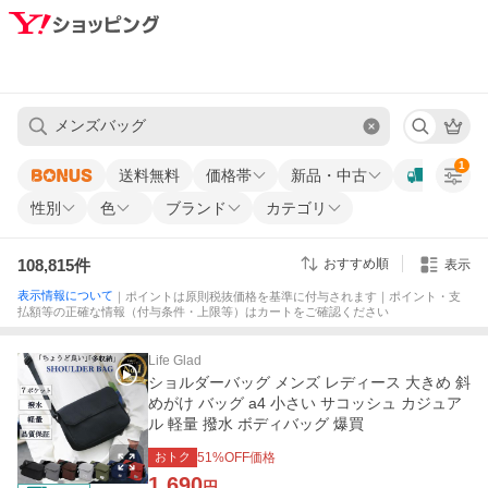
1
送料無料
価格帯
新品・中古
性別
色
ブランド
カテゴリ
108,815
件
おすすめ順
表示
表示情報について
｜ポイントは原則税抜価格を基準に付与されます｜ポイント・支
払額等の正確な情報（付与条件・上限等）はカートをご確認ください
Life Glad
ショルダーバッグ メンズ レディース 大きめ 斜
めがけ バッグ a4 小さい サコッシュ カジュア
ル 軽量 撥水 ボディバッグ 爆買
おトク
51
%OFF価格
1,690
円