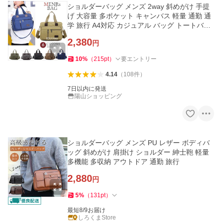
ショルダーバッグ メンズ 2way 斜めがけ 手提
げ 大容量 多ポケット キャンバス 軽量 通勤 通
学 旅行 A4対応 カジュアル バッグ トートバッ
グ 丈夫 普段使い
2,380
円
10
%
（
215
pt
）
要エントリー
4.14
（
108
件
）
7日以内に発送
陽山ショッピング
ショルダーバッグ メンズ PU レザー ボディバ
ッグ 斜めがけ 肩掛け ショルダー 紳士鞄 軽量
多機能 多収納 アウトドア 通勤 旅行
2,880
円
5
%
（
131
pt
）
最短8/9お届け
しろくまStore