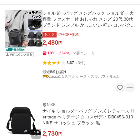
ショルダーバッグ メンズバック ショルダー 大
容量 ファスナー付 おしゃれ メンズ 20代 30代
ブランド シンブル かっこいい 軽い コンパクト
撥水生地 運動 通勤
おトク
52
%OFF価格
2,480
円
10
%
（
224
pt
）
要エントリー
3.67
（
3
件
）
最短8/9お届け
zacca1.5スマホケース・スマホフィルム店
NIKE
ナイキ ショルダーバッグ メンズ レディース H
eritage ヘリテージ クロスボディ DB0456-010
NIKE サコッシュ ブラック 黒
2,730
円