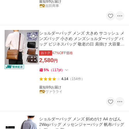
最短8/9お届け
吉田商事
ショルダーバッグ メンズ 大きめ サコッシュ メ
ンズバッグ 小さめ メンズショルダーバッグ バ
ッグ ビジネスバッグ 敬老の日 肩掛け 大容量 P
U
おトク
47
%OFF価格
2,580
円
5
%
（
117
pt
）
4.14
（
154
件
）
最短8/9お届け
ヴァラライ
ショルダーバッグ メンズ 斜めがけ A4 かばん
2Wayバッグ メッセンジャーバッグ 帆布バッグ