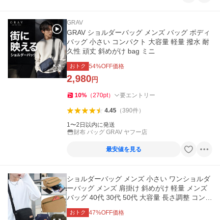
GRAV
GRAV ショルダーバッグ メンズ バッグ ボディ
バッグ 小さい コンパクト 大容量 軽量 撥水 耐
久性 頑丈 斜めがけ bag ミニ
おトク
54
%OFF価格
2,980
円
10
%
（
270
pt
）
要エントリー
4.45
（
390
件
）
1〜2日以内に発送
財布 バッグ GRAV ヤフー店
最安値を見る
ショルダーバッグ メンズ 小さい ワンショルダ
ーバッグ メンズ 肩掛け 斜めがけ 軽量 メンズ
バッグ 40代 30代 50代 大容量 長さ調整 コンパ
クト シンプル
おトク
47
%OFF価格