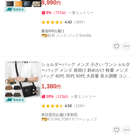
8,990
円
9
%
（
737
pt
）
要エントリー
4.42
（
36
件
）
最短8/9お届け
財布 メンズ バッグ Eredita
ショルダーバッグ メンズ 小さい ワンショルダ
ーバッグ メンズ 肩掛け 斜めがけ 軽量 メンズ
バッグ 40代 30代 50代 大容量 長さ調整 コンパ
クト シンプル
1,380
円
10
%
（
123
pt
）
要エントリー
4.50
（
12
件
）
本日翌日お届け非対応
K’S FACTORYヤフーショップ