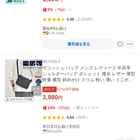
5
%
（
76
pt
）
4.48
（
2,554
件
）
最短8/9お届け
Life Glad
最安値を見る
MGSABLE
サコッシュ バッグ メンズ レディース 牛床革
ショルダーバッグ ポシェット 撥水 レザー 薄型
軽量 横型 斜めがけ スリム 軽い 薄い ミニポシ
ェット
おトク
51
%OFF価格
3,980
円
14
%
（
505
pt
）
要エントリー
4.64
（
66
件
）
本日翌日お届け非対応
MGsable