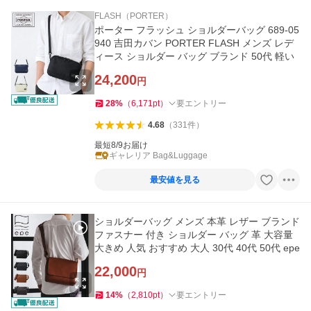
FLASH（PORTER）
ポーター フラッシュ ショルダーバッグ 689-05
940 吉田カバン PORTER FLASH メンズ レデ
ィース ショルダー バッグ ブランド 50代 軽い
24,200
円
28
%
（
6,171
pt
）
要エントリー
4.68
（
331
件
）
最短8/9お届け
ギャレリア Bag&Luggage
最安値を見る
ショルダーバッグ メンズ 本革 レザー ブランド
ファスナー 付き ショルダー バッグ 革 大容量
大きめ 人気 おすすめ 大人 30代 40代 50代 epe
22,000
円
14
%
（
2,810
pt
）
要エントリー