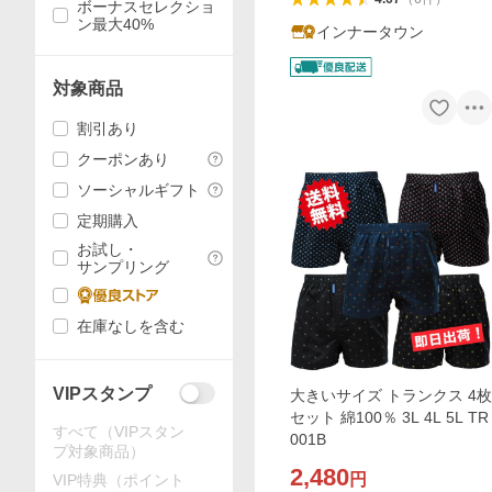
ボーナスセレクショ
ン最大40%
インナータウン
対象商品
割引あり
クーポンあり
ソーシャルギフト
定期購入
お試し・
サンプリング
在庫なしを含む
VIPスタンプ
大きいサイズ トランクス 4枚
セット 綿100％ 3L 4L 5L TR
すべて（VIPスタン
001B
プ対象商品）
2,480
円
VIP特典（ポイント