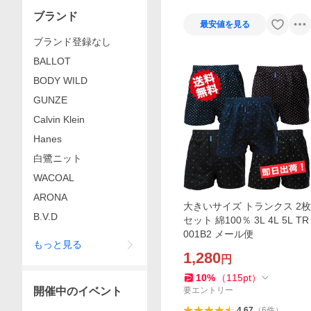
ブランド
最安値を見る
ブランド登録なし
BALLOT
BODY WILD
GUNZE
Calvin Klein
Hanes
白鷺ニット
WACOAL
ARONA
大きいサイズ トランクス 2枚
B.V.D
セット 綿100％ 3L 4L 5L TR
001B2 メール便
もっと見る
1,280
円
10
%
（
115
pt
）
開催中のイベント
要エントリー
4.67
（
6
件
）