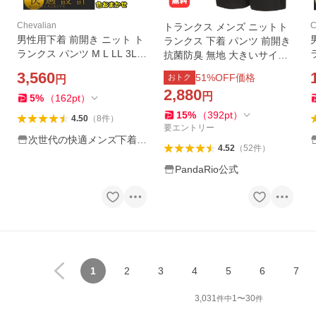
Chevalian
C
トランクス メンズ ニットト
男性用下着 前開き ニット ト
ランクス 下着 パンツ 前開き
ランクス パンツ M L LL 3L 4
抗菌防臭 無地 大きいサイズ
L 5L メンズ 紳士 おしゃれ 送
m-4xl 3枚セット インナー 肌
3,560
51
%OFF価格
おトク
円
料無 下着 8枚
に優しい ブラック サラサラ
2,880
円
春夏秋冬 LHT
5
%
（
162
pt
）
15
%
（
392
pt
）
4.50
（
8
件
）
要エントリー
次世代の快適メンズ下着専
4.52
（
52
件
）
門店 Chevalian
PandaRio公式
1
2
3
4
5
6
7
3,031
1
〜
30
件中
件