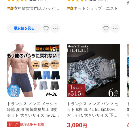
衣料雑貨専門店 ハッピー
ネットショップ・エスト
メーカー
最安値を見る
トランクス メンズ メッシュ
トランクス メンズ パンツ セ
冷感 夏用 抗菌防臭加工 3枚
ット 6枚 3L 4L 5L 綿100%
セット 大きいサイズ m-3L
おしゃれ 大きいサイズ 下着
無地 肌着 吸汗速乾 通気性 下
下着メンズ 夏用 紳士 前開き
3,090
60
%OFF価格
おトク
円
着メンズ メンズトランクス
ボタン閉じ 柄 安い