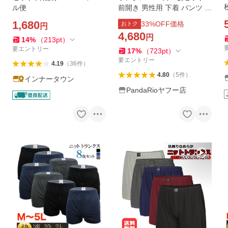
ル便
前開き 男性用 下着 パンツ 3l
4l 抗菌防臭 吸汗速乾 大きい
1,680
33
%OFF価格
おトク
円
9
サイズ 蒸れない LHT
4,680
円
14
%
（
213
pt
）
要エントリー
17
%
（
723
pt
）
要エントリー
4.19
（
36
件
）
4.80
（
5
件
）
インナータウン
PandaRioヤフー店