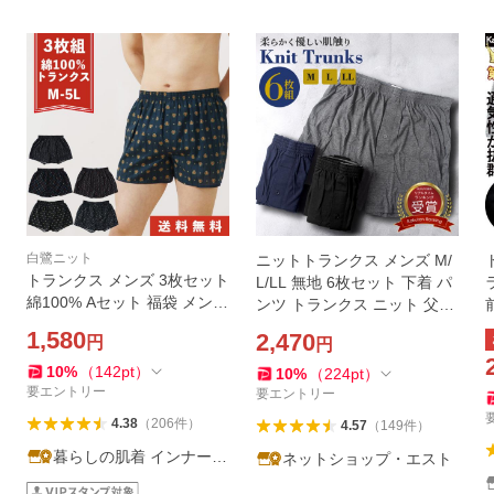
白鷺ニット
ニットトランクス メンズ M/
トランクス メンズ 3枚セット
L/LL 無地 6枚セット 下着 パ
綿100% Aセット 福袋 メンズ
ンツ トランクス ニット 父の
下着 年間 プリント柄 パンツ
日
1,580
2,470
円
円
前開き おしゃれ コットン 涼
しい 大きいサイズ 男性
10
%
（
142
pt
）
10
%
（
224
pt
）
要エントリー
要エントリー
4.38
（
206
件
）
4.57
（
149
件
）
暮らしの肌着 インナー専
ネットショップ・エスト
門店