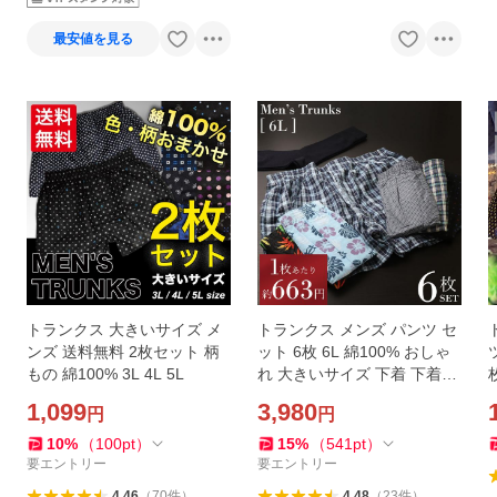
最安値を見る
トランクス 大きいサイズ メ
トランクス メンズ パンツ セ
ンズ 送料無料 2枚セット 柄
ット 6枚 6L 綿100% おしゃ
もの 綿100% 3L 4L 5L
れ 大きいサイズ 下着 下着メ
ンズ 夏用 紳士 前開き ボタン
1,099
3,980
円
円
閉じ 柄 安い
10
%
（
100
pt
）
15
%
（
541
pt
）
要エントリー
要エントリー
4.46
（
70
件
）
4.48
（
23
件
）