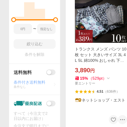
〜
絞り込む
トランクス メンズ パンツ 10
条件を解除
枚 セット 大きいサイズ 3L 4
L 5L 綿100% おしゃれ 下着
下着メンズ 夏用 紳士 前開き
3,890
円
ボタン閉じ 柄 安い
送料無料
15
%
（
529
pt
）
条件付き送料無料
要エントリー
条件なし
4.51
（
636
件
）
ネットショップ・エスト
すべて（今注文で2
日以内にお届け）
今注文で明日までに