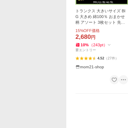
トランクス 大きいサイズ BI
G 大きめ 綿100％ おまかせ
柄 アソート 3枚セット 先染
め メンズ 男性 パンツ 下着
15
%OFF価格
前開き トランクス3l 4l 5l M
2,680
円
L LL mom21 公式
10
%
（
243
pt
）
要エントリー
4.52
（
27
件
）
mom21-shop