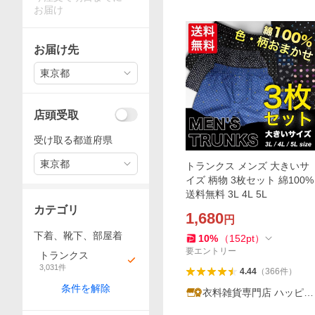
お届け
お届け先
東京都
店頭受取
受け取る都道府県
東京都
トランクス メンズ 大きいサ
イズ 柄物 3枚セット 綿100%
送料無料 3L 4L 5L
カテゴリ
1,680
円
下着、靴下、部屋着
10
%
（
152
pt
）
要エントリー
トランクス
3,031
件
4.44
（
366
件
）
条件を解除
衣料雑貨専門店 ハッピー
メーカー