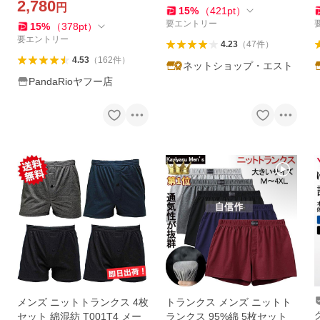
2,780
円
黒 夏 爆買 LHT
15
%
（
421
pt
）
要エントリー
15
%
（
378
pt
）
要エントリー
4.23
（
47
件
）
4.53
（
162
件
）
ネットショップ・エスト
PandaRioヤフー店
メンズ ニットトランクス 4枚
トランクス メンズ ニットト
セット 綿混紡 T001T4 メー
ランクス 95%綿 5枚セット