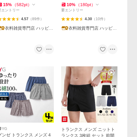
15
%
（
582
pt
）
10
%
（
180
pt
）
要エントリー
要エントリー
4.57
（
89
件
）
4.30
（
10
件
）
衣料雑貨専門店 ハッピー
衣料雑貨専門店 ハッピー
メーカー
メーカー
YG
トランクス メンズ ニットト
グンゼ トランクス メンズ 4
ランクス 3枚組 セット 前開