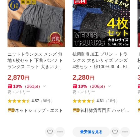
ニットトランクス メンズ 無
抗菌防臭加工 プリント トラ
地 6枚セット 下着 パンツ ト
ンクス 大きいサイズ メンズ
ランクス ニット 大きいサイ
4枚セット 綿100% 3L 4L 5L
ズ 3L 4L 5L 父の日
2,870
2,280
円
円
10
%
（
261
pt
）
10
%
（
206
pt
）
要エントリー
要エントリー
4.57
（
88
件
）
4.61
（
18
件
）
ネットショップ・エスト
衣料雑貨専門店 ハッピー
メーカー
最安値を見る