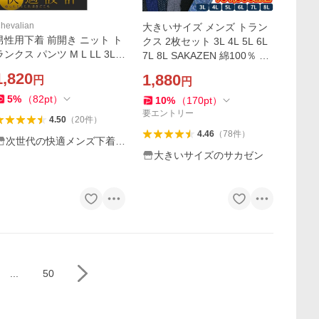
hevalian
大きいサイズ メンズ トラン
男性用下着 前開き ニット ト
クス 2枚セット 3L 4L 5L 6L
ランクス パンツ M L LL 3L 4
7L 8L SAKAZEN 綿100％ 抗
L 5L メンズ 紳士 おしゃれ 送
菌防臭 総柄プリント 前開き
1,820
1,880
円
円
料無 下着 4枚セット
ボタン閉じ セット肌着 INAL
L
5
%
（
82
pt
）
10
%
（
170
pt
）
要エントリー
4.50
（
20
件
）
4.46
（
78
件
）
次世代の快適メンズ下着専
門店 Chevalian
大きいサイズのサカゼン
...
50