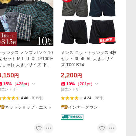
トランクス メンズ パンツ 10
メンズ ニットトランクス 4枚
枚 セット M L LL XL 綿100%
セット 3L 4L 5L 大きいサイ
おしゃれ 大きいサイズ 下着
ズ T001BT4
下着メンズ 夏用 紳士 前開き
3,150
2,200
円
円
ボタン閉じ 柄 安い
15
%
（
428
pt
）
10
%
（
201
pt
）
要エントリー
要エントリー
4.46
（
818
件
）
4.24
（
38
件
）
ネットショップ・エスト
インナータウン