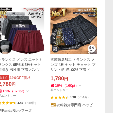
トランクス メンズ ニットト
抗菌防臭加工 トランクス メ
ランクス 95%綿 3枚セット
ンズ 4枚 セット チェック プ
前開き 男性用 下着 パンツ 3l
リント柄 綿100% 下着 イン
4l 抗菌防臭 吸汗速乾 大きい
ナー 人気 安い
1,780
44
%OFF価格
おトク
円
サイズ 蒸れない 爆買 LHT
2,780
円
10
%
（
160
pt
）
要エントリー
15
%
（
378
pt
）
要エントリー
4.38
（
704
件
）
4.47
（
249
件
）
衣料雑貨専門店 ハッピー
メーカー
PandaRioヤフー店