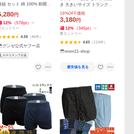
枚組 セット 綿 100% 前開き
き 大きいサイズ トランクス3
柄 男性下着 パンツ YG YV64
l 4l 5l ゆったり 定番 人気 下
5,280
18
%OFF価格
円
04 M L LL 3L
着 男性 無地 春夏秋冬 M L L
3,180
円
L mom21 公式
12
%
（
578
pt
）
12
%
（
345
pt
）
要エントリー
要エントリー
4.59
（
46
件
）
4.65
（
110
件
）
グンゼ公式ヤフー店
mom21-shop
最安値を見る