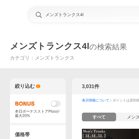
メンズトランクス4l
の検索結果
カテゴリ
：
メンズトランクス
絞り込む
3,031
件
1
表示情報について
｜ポイントは原則
本日ボーナスストアPlusが
最大20%
すべて
メン
価格帯