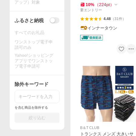
アップ）対象
10
%
（
224
pt
）
要エントリー
4.48
（
31
件
）
ふるさと納税
インナータウン
すべてのお礼品
ワンストップ電子申
請可のみ
Yahoo!ショッピング
アプリでワンストッ
プ電子申請可
除外キーワード
を含む商品を除外する
絞り込む
B＆T CLUB
トランクス メンズ 大きいサ