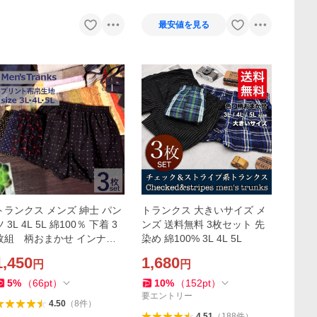
最安値を見る
トランクス メンズ 紳士 パン
トランクス 大きいサイズ メ
ツ 3L 4L 5L 綿100％ 下着 3
ンズ 送料無料 3枚セット 先
枚組 柄おまかせ インナー
染め 綿100% 3L 4L 5L
安い 人気
1,450
1,680
円
円
5
%
（
66
pt
）
10
%
（
152
pt
）
要エントリー
4.50
（
8
件
）
4.51
（
188
件
）