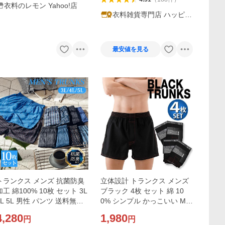
衣料のレモン Yahoo!店
衣料雑貨専門店 ハッピー
メーカー
最安値を見る
トランクス メンズ 抗菌防臭
立体設計 トランクス メンズ
加工 綿100% 10枚 セット 3L
ブラック 4枚 セット 綿 10
4L 5L 男性 パンツ 送料無料
0% シンプル かっこいい M L
大きいサイズ 下着 安い
LL
4,280
1,980
円
円