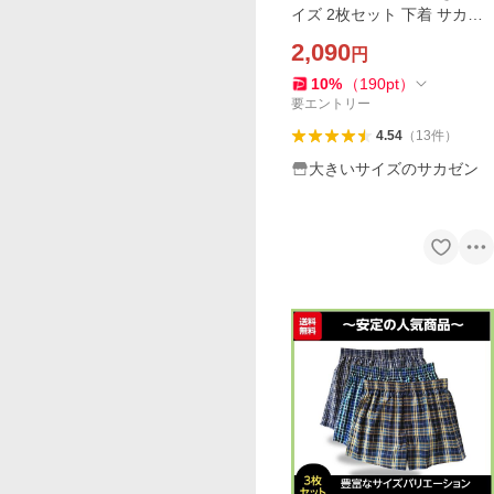
イズ 2枚セット 下着 サカゼ
ン 総柄プリント 前開きメン
2,090
円
ズ下着 通年肌着 ビッグ 3L 4
L 5L 6L 7L 8L INALL B＆T C
10
%
（
190
pt
）
LUB
要エントリー
4.54
（
13
件
）
大きいサイズのサカゼン