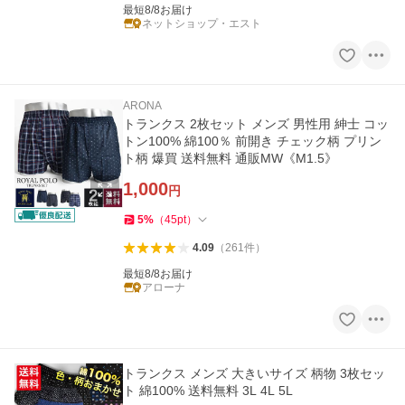
最短8/8お届け
ネットショップ・エスト
ARONA
トランクス 2枚セット メンズ 男性用 紳士 コッ
トン100% 綿100％ 前開き チェック柄 プリン
ト柄 爆買 送料無料 通販MW《M1.5》
1,000
円
5
%
（
45
pt
）
4.09
（
261
件
）
最短8/8お届け
アローナ
トランクス メンズ 大きいサイズ 柄物 3枚セッ
ト 綿100% 送料無料 3L 4L 5L