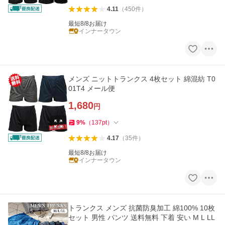
4.11
（
450
件
）
最短8/8お届け
インナータウン
メンズ ニットトランクス 4枚セット 綿混紡 T0
01T4 メール便
1,680
円
9
%
（
137
pt
）
4.17
（
35
件
）
最短8/8お届け
インナータウン
トランクス メンズ 抗菌防臭加工 綿100% 10枚
セット 男性 パンツ 送料無料 下着 安い M L LL