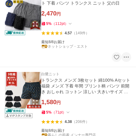
ト 下着 パンツ トランクス ニット 父の日
2,470
円
5
%
（
112
pt
）
4.57
（
149
件
）
最短8/8お届け
ネットショップ・エスト
白鷺ニット
トランクス メンズ 3枚セット 綿100% Aセット
福袋 メンズ 下着 年間 プリント柄 パンツ 前開
き おしゃれ コットン 涼しい 大きいサイズ 男
性
1,580
円
5
%
（
71
pt
）
4.38
（
206
件
）
最短8/8お届け
暮らしの肌着 インナー専門店