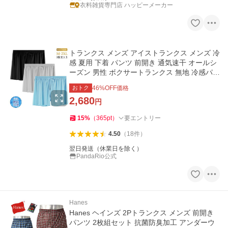
衣料雑貨専門店 ハッピーメーカー
トランクス メンズ アイストランクス メンズ 冷
感 夏用 下着 パンツ 前開き 通気速干 オールシ
ーズン 男性 ボクサートランクス 無地 冷感パン
ツ下着 LHT
おトク
46
%OFF価格
2,680
円
15
%
（
365
pt
）
要エントリー
4.50
（
18
件
）
翌日発送（休業日を除く）
PandaRio公式
Hanes
Hanes ヘインズ 2Pトランクス メンズ 前開き
パンツ 2枚組セット 抗菌防臭加工 アンダーウ