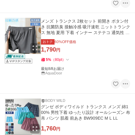
メンズ トランクス 2枚セット 前開き ボタン付
き 抗菌防臭 接触冷感 吸汗速乾 ニットトランク
ス 無地 夏用 下着 インナー ステテコ 通気性 ゆ
ったり 部屋着
おトク
60
%OFF価格
1,790
円
5
%
（
80
pt
）
最短8/8お届け
AquaDoor
BODY WILD
グンゼ ボディワイルド トランクス メンズ 綿1
00% 男性下着 ゆったり設計 オールシーズン 布
帛 パンツ 肌着 前あき BW909EC M L LL
1,760
円