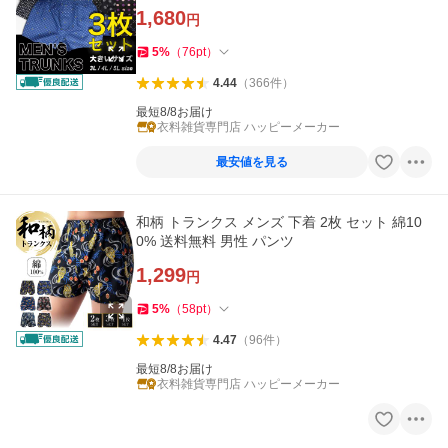
1,680
円
5
%
（
76
pt
）
4.44
（
366
件
）
最短8/8お届け
衣料雑貨専門店 ハッピーメーカー
最安値を見る
和柄 トランクス メンズ 下着 2枚 セット 綿10
0% 送料無料 男性 パンツ
1,299
円
5
%
（
58
pt
）
4.47
（
96
件
）
最短8/8お届け
衣料雑貨専門店 ハッピーメーカー