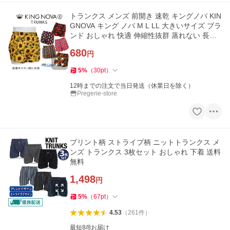
トランクス メンズ 前開き 速乾 キングノバ KIN
GNOVA キング ノバ M L LL 大きいサイズ ブラ
ンド おしゃれ 快適 伸縮性抜群 蒸れない 長持
ち 男性 下着 人気
680
円
5
%
（
30
pt
）
12時までの注文で当日発送（休業日を除く）
Pregerie-store
プリント柄 ストライプ柄 ニットトランクス メ
ンズ トランクス 3枚セット おしゃれ 下着 送料
無料
1,498
円
5
%
（
67
pt
）
4.53
（
261
件
）
最短8/8お届け