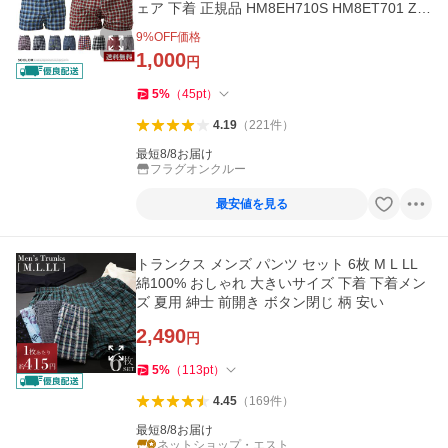
ェア 下着 正規品 HM8EH710S HM8ET701 Z5
W セール【パケ2】爆買
9
%OFF価格
1,000
円
5
%
（
45
pt
）
4.19
（
221
件
）
最短8/8お届け
フラグオンクルー
最安値を見る
トランクス メンズ パンツ セット 6枚 M L LL
綿100% おしゃれ 大きいサイズ 下着 下着メン
ズ 夏用 紳士 前開き ボタン閉じ 柄 安い
2,490
円
5
%
（
113
pt
）
4.45
（
169
件
）
最短8/8お届け
ネットショップ・エスト