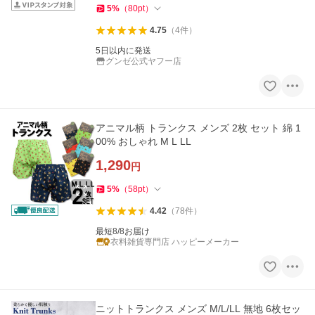
5
%
（
80
pt
）
4.75
（
4
件
）
5日以内に発送
グンゼ公式ヤフー店
アニマル柄 トランクス メンズ 2枚 セット 綿 1
00% おしゃれ M L LL
1,290
円
5
%
（
58
pt
）
4.42
（
78
件
）
最短8/8お届け
衣料雑貨専門店 ハッピーメーカー
ニットトランクス メンズ M/L/LL 無地 6枚セッ