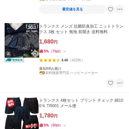
最安値を見る
トランクス メンズ 抗菌防臭加工 ニットトラン
クス 3枚 セット 無地 前開き 送料無料
1,680
円
5
%
（
76
pt
）
4.46
（
423
件
）
最短8/8お届け
衣料雑貨専門店 ハッピーメーカー
トランクス 4枚セット プリント チェック 綿10
0％ TR001 メール便
1,780
円
5
%
（
80
pt
）