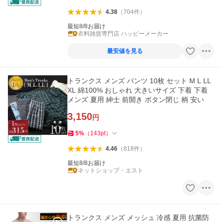
4.38
（
704
件
）
最短8/8お届け
衣料雑貨専門店 ハッピーメーカー
最安値を見る
トランクス メンズ パンツ 10枚 セット M L LL
XL 綿100% おしゃれ 大きいサイズ 下着 下着
メンズ 夏用 紳士 前開き ボタン閉じ 柄 安い
3,150
円
5
%
（
143
pt
）
4.46
（
818
件
）
最短8/8お届け
ネットショップ・エスト
トランクス メンズ メッシュ 冷感 夏用 抗菌防