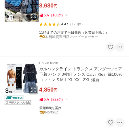
3,680
円
5
%
（
168
pt
）
4.47
（
178
件
）
11時までの注文で当日発送（休業日を除く）
衣料雑貨専門店 ハッピーメーカー
Calvin Klein
カルバンクライン トランクス アンダーウェア
下着 パンツ 3枚組 メンズ CalvinKlein 綿100%
コットン S M L XL XXL 2XL 爆買
4,850
円
5
%
（
222
pt
）
最短8/8お届け
NorthUp