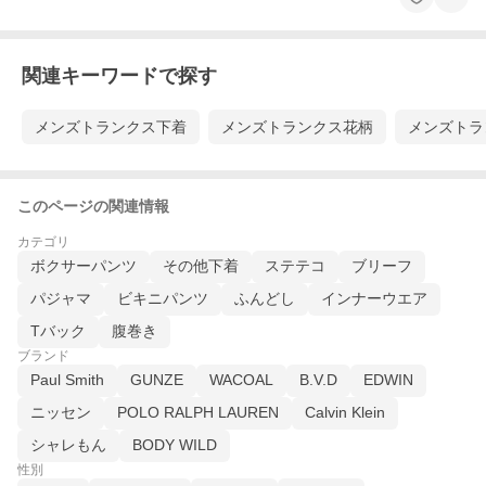
関連キーワードで探す
メンズトランクス下着
メンズトランクス花柄
メンズトラ
このページの関連情報
カテゴリ
ボクサーパンツ
その他下着
ステテコ
ブリーフ
パジャマ
ビキニパンツ
ふんどし
インナーウエア
Tバック
腹巻き
ブランド
Paul Smith
GUNZE
WACOAL
B.V.D
EDWIN
ニッセン
POLO RALPH LAUREN
Calvin Klein
シャレもん
BODY WILD
性別