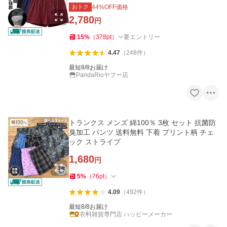
T
おトク
44
%OFF価格
2,780
円
15
%
（
378
pt
）
要エントリー
4.47
（
248
件
）
最短8/8お届け
PandaRioヤフー店
トランクス メンズ 綿100％ 3枚 セット 抗菌防
臭加工 パンツ 送料無料 下着 プリント柄 チェ
ック ストライプ
1,680
円
5
%
（
76
pt
）
4.09
（
492
件
）
最短8/8お届け
衣料雑貨専門店 ハッピーメーカー