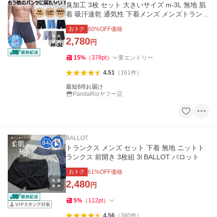
臭加工 3枚 セット 大きいサイズ m-3L 無地 肌
着 吸汗速乾 通気性 下着メンズ メンズトランク
ス 黒 夏 爆買 LHT
おトク
60
%OFF価格
2,780
円
15
%
（
378
pt
）
要エントリー
4.51
（
161
件
）
最短8/8お届け
PandaRioヤフー店
BALLOT
トランクス メンズ セット 下着 無地 ニットト
ランクス 前開き 3枚組 3l BALLOT バロット
おトク
61
%OFF価格
2,480
円
5
%
（
112
pt
）
4.56
（
380
件
）