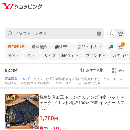
1
送料無料
価格帯
新品・中古
性別
色
サイズ（S/M/L）
ブランド
カテゴリ
5,420
件
おすすめ順
表示
表示情報について
｜ポイントは原則税抜価格を基準に付与されます｜ポイント・支
払額等の正確な情報（付与条件・上限等）はカートをご確認ください
抗菌防臭加工 トランクス メンズ 4枚 セット チ
ェック プリント柄 綿100% 下着 インナー 人気
安い
1,780
円
5
%
（
80
pt
）