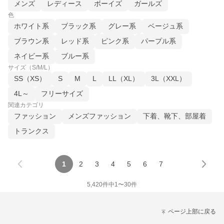
メンズ
レディース
ボーイズ
ガールズ
色
ホワイト系
ブラック系
グレー系
ベージュ系
ブラウン系
レッド系
ピンク系
パープル系
ネイビー系
ブルー系
サイズ（S/M/L）
SS（XS）
S
M
L
LL（XL）
3L（XXL）
4L～
フリーサイズ
関連カテゴリ
ファッション
メンズファッション
下着、靴下、部屋着
トランクス
1
2
3
4
5
6
7
5,420
件中
1
〜
30
件
ページ上部に戻る