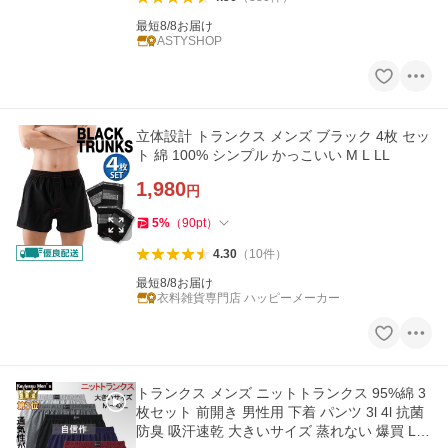
最短8/8お届け
ASTYSHOP
立体設計 トランクス メンズ ブラック 4枚 セッ
ト 綿 100% シンプル かっこいい M L LL
1,980
円
5
%
（
90
pt
）
4.30
（
10
件
）
最短8/8お届け
衣料雑貨専門店 ハッピーメーカー
トランクス メンズ ニットトランクス 95%綿 3
枚セット 前開き 男性用 下着 パンツ 3l 4l 抗菌
防臭 吸汗速乾 大きいサイズ 蒸れない 爆買 LH