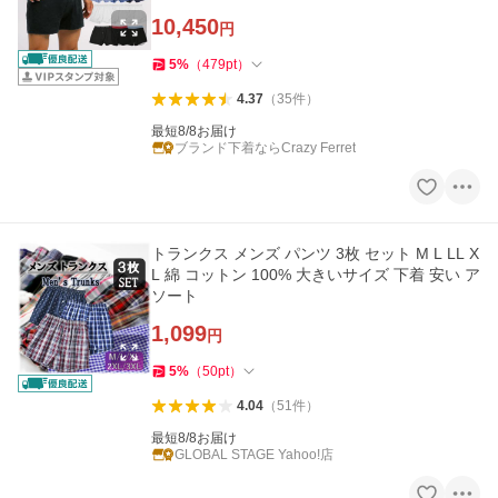
otton Classic Knit
10,450
円
5
%
（
479
pt
）
4.37
（
35
件
）
最短8/8お届け
ブランド下着ならCrazy Ferret
トランクス メンズ パンツ 3枚 セット M L LL X
L 綿 コットン 100% 大きいサイズ 下着 安い ア
ソート
1,099
円
5
%
（
50
pt
）
4.04
（
51
件
）
最短8/8お届け
GLOBAL STAGE Yahoo!店