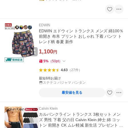
EDWIN
EDWIN エドウィン トランクス メンズ 綿100％
前開き 布帛 プリント おしゃれ 下着 パンツ ト
レンド柄 春夏 新作
1,100
円
5
%
（
50
pt
）
4.63
（
27
件
）
最短8/8お届け
ステテコ パジャマ バンタン
最安値を見る
Calvin Klein
カルバンクライン トランクス 3枚セット メン
ズ 男性 下着 父の日 Calvin Klein 紳士 綿 コッ
トン 前開き CK ムレ軽減 新生活 プレゼント C