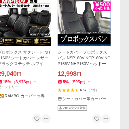
プロボックス サクシード NH
シートカバー プロボックス
P160V シートカバー レザー
バン NSP160V NCP160V NC
ブラックステッチ ホワイト
P165V NHP160V ヘッド一体
ステッチ トヨタ 1列目 2列目
型 カーシート 防水 難燃性 ト
29,040
12,998
円
円
防水 カスタム 内装 パーツ 2
ヨタ 送料無料
018年12月〜
15
%
（
3,973
pt
）
5
%
（
595
pt
）
要エントリー
4.57
（
7
件
）
RAMBO カーパーツ専門
シートカバー等カーパーツ
店
のVS-ONE