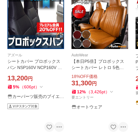
アズール
AutoWear
シートカバー プロボックス
【本日P5倍】プロボックス
バン NSP160V NCP160V NC
シートカバー レトロ 5色
P165V NHP160V ヘッドレス
【品番:2371】プロボックス1
18
%OFF価格
13,200
円
ト一体型 Azur トヨタ 送料無
60系ヘッドレスト外れるタイ
31,300
円
料
プ トヨタ 1台分 シートカバ
5
%
（
606
pt
）
12
%
（
3,426
pt
）
ーのオートウェア
カーパーツ販売のブイエス
要エントリー
ワン
オートウェア