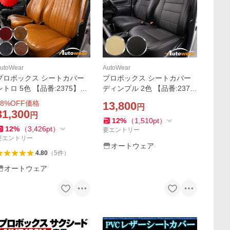
utoWear
AutoWear
プロボックス シートカバー
プロボックス シートカバー
レトロ 5色 【品番:2375】プ
ディンプル 2色 【品番:237
ロボックス160系ハイブリッ
8】プロボックス160系ハイ
8
%OFF価格
13,800
円
ドヘッドレスト外れるタイプ
ブリッドヘッドレスト一体1
31,300
円
トヨタ 1台分 シートカバーの
列だけ トヨタ 前席分 シート
12
%
（
1,510
pt
）
12
%
（
3,426
pt
）
オートウェア
カバーのオートウェア
要エントリー
要エントリー
オートウェア
4.80
（
5
件
）
オートウェア