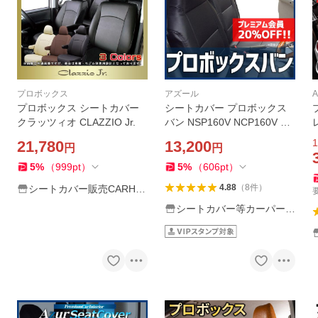
プロボックス
アズール
A
プロボックス シートカバー
シートカバー プロボックス
クラッツィオ CLAZZIO Jr.
バン NSP160V NCP160V NC
P165V NHP160V ヘッドレス
1
21,780
13,200
円
円
ト一体型 Azur トヨタ 送料無
料
5
%
（
999
pt
）
5
%
（
606
pt
）
4.88
（
8
件
）
シートカバー販売CARHO
USE KINGDOM
シートカバー等カーパーツ
のVS-ONE