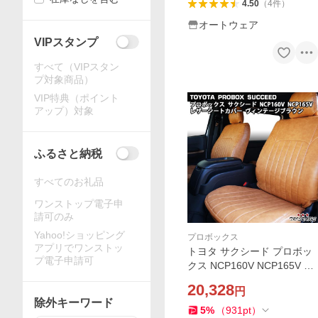
4.50
（
4
件
）
オートウェア
VIPスタンプ
すべて（VIPスタン
プ対象商品）
VIP特典（ポイント
アップ）対象
ふるさと納税
すべてのお礼品
ワンストップ電子申
請可のみ
Yahoo!ショッピング
プロボックス
アプリでワンストッ
トヨタ サクシード プロボッ
プ電子申請可
クス NCP160V NCP165V ヴ
ィンテージブラウン レザー
20,328
円
シートカバー V 1880
除外キーワード
5
%
（
931
pt
）