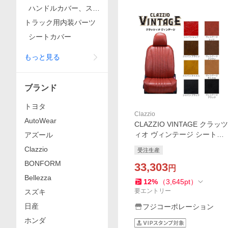
ハンドルカバー、ステ
アリング
トラック用内装パーツ
シートカバー
もっと見る
ブランド
トヨタ
Clazzio
AutoWear
CLAZZIO VINTAGE クラッツ
ィオ ヴィンテージ シートカ
アズール
バー プロボックス NHP160V
Clazzio
受注生産
ET-1412 定員5人 送料無料
BONFORM
（北海道/沖縄本島+￥800）
33,303
円
Bellezza
12
%
（
3,645
pt
）
要エントリー
スズキ
日産
フジコーポレーション
ホンダ