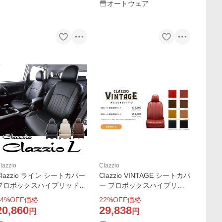
オートウェア
lazzio
Clazzio
Clazzio ライン シートカバー
Clazzio VINTAGE シートカバ
プロボックスハイブリッド N
ー プロボックスハイブリッ
160V ET-1411 クラッツィ
ド NHP160V ET-1411 ク
4
%OFF価格
22
%OFF価格
オ
ラッツィオ ヴィンテージ
20,860
29,838
円
円