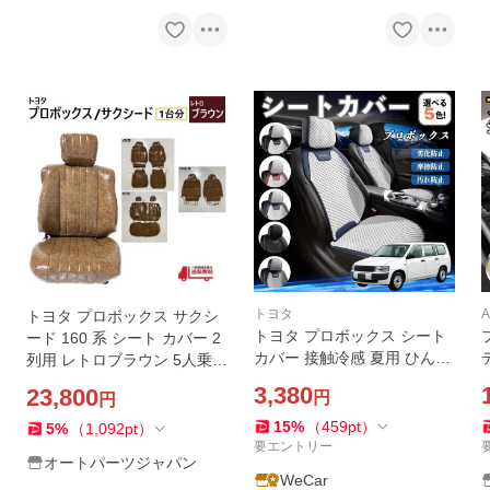
トヨタ
A
トヨタ プロボックス サクシ
トヨタ プロボックス シート
ード 160 系 シート カバー 2
カバー 接触冷感 夏用 ひんや
列用 レトロブラウン 5人乗り
り 冷感カバー 爽涼 吸湿速乾
PVC レザー 全席 セット ヴィ
3,380
23,800
円
円
通気性 撥水 座席保護 運転席
ンテージ バン ワゴン
WeCar
15
%
（
459
pt
）
5
%
（
1,092
pt
）
要エントリー
オートパーツジャパン
WeCar