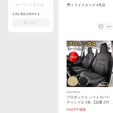
トライスターズ 4号店
を含む商品を除外する
絞り込む
AutoWear
プロボックス シートカバー
ディンプル 2色 【品番:237
7】プロボックス160系ハイ
5
%OFF価格
ブリッドヘッドレスト一体