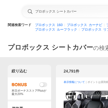
関連検索ワード
プロボックス
160
プロボックス
カーナビ
プロボックス
ルーフラック
プロボックス
リ
プロボックス シートカバー
の検
絞り込む
24,791
件
表示情報について
｜ポイントは原則
本日ボーナスストアPlusが
最大20%