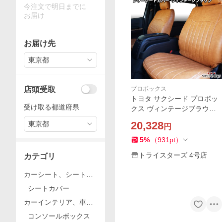
今注文で明日までに
お届け
お届け先
東京都
店頭受取
プロボックス
トヨタ サクシード プロボッ
受け取る都道府県
クス ヴィンテージブラウン
レザー シートカバー NCP16
20,328
東京都
円
0V NCP165V 1885
5
%
（
931
pt
）
トライスターズ 4号店
カテゴリ
カーシート、シートカ
バー
シートカバー
カーインテリア、車内
用品
コンソールボックス