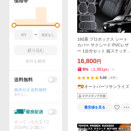
価格帯
〜
160系 プロボックス シート
カバー サクシード PVCレザ
絞り込む
ー 1台分セット 縦ステッチ
ラインタイプ ブラック トヨ
16,800
条件を解除
円
タ NSP NCP NHP GL DX U
UL-X
9
%
（
1,381
pt
）
5.00
（
4
件
）
送料無料
オートパーツサンライズ
条件付き送料無料
条件なし
最安値を見る
すべて（今注文で2
日以内にお届け）