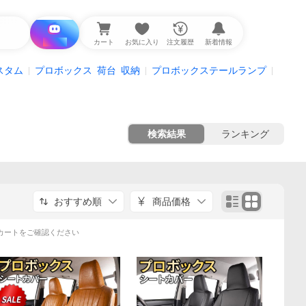
i と探す
カート
お気に入り
注文履歴
新着情報
スタム
プロボックス
荷台
収納
プロボックステールランプ
検索結果
ランキング
おすすめ順
商品価格
カートをご確認ください