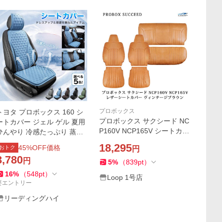
プロボックス
トヨタ プロボックス 160 シ
プロボックス サクシード NC
ートカバー ジェル ゲル 夏用
P160V NCP165V シートカバ
ひんやり 冷感たっぷり 蒸れ
ー レザー ヴィンテージブラ
ない 涼しい シート保護 滑り
18,295
45
%OFF価格
おトク
円
ウン トヨタ 1880#
止め 通気 圧迫感軽減
3,780
円
5
%
（
839
pt
）
16
%
（
548
pt
）
Loop 1号店
要エントリー
リーディングハイ