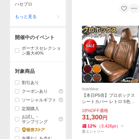
ハセプロ
もっと見る
開催中のイベント
ボーナスセレクショ
ン最大40%
対象商品
割引あり
AutoWear
クーポンあり
【本日P5倍】プロボックス
ソーシャルギフト
シートカバー レトロ 5色
【品番:2372】プロボックス1
定期購入
18
%OFF価格
60系ヘッドレスト一体 トヨ
31,300
お試し・
円
タ 1台分 シートカバーのオー
サンプリング
12
%
（
3,426
pt
）
トウェア
要エントリー
在庫なしを含む