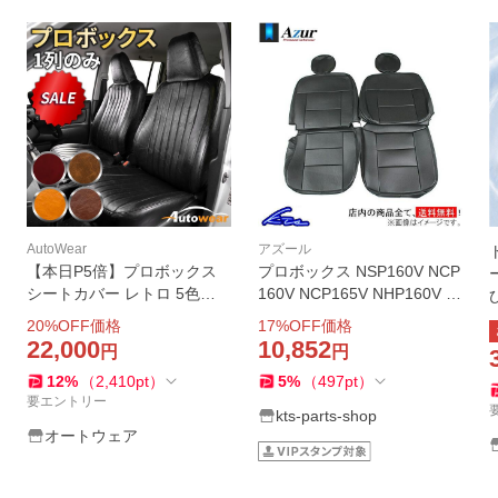
AutoWear
アズール
【本日P5倍】プロボックス
プロボックス NSP160V NCP
シートカバー レトロ 5色
160V NCP165V NHP160V シ
【品番:2374】プロボックス1
ートカバー アズール フロン
20
%OFF価格
17
%OFF価格
60系ヘッドレスト一体1列だ
トシートカバー AZ01R20 Az
22,000
10,852
円
円
け トヨタ 前席分 シートカバ
ur ProBox
12
%
（
2,410
pt
）
5
%
（
497
pt
）
ーのオートウェア
要エントリー
kts-parts-shop
オートウェア