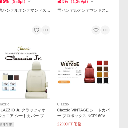
5
%
（
956
pt
）
5
%
（
1,369
pt
）
ハンデルオンデマンドスト
ハンデルオンデマンドスト
ア 2号店
ア 2号店
lazzio
Clazzio
CLAZZIO Jr. クラッツィオ
Clazzio VINTAGE シートカバ
ジュニア シートカバー プロ
ー プロボックス NCP160V /
ボックス NCP50V ET-0141
NCP165V ET-0143 クラ
22
%OFF価格
受注生産
定員5人 送料無料（北海道/沖
ッツィオ ヴィンテージ