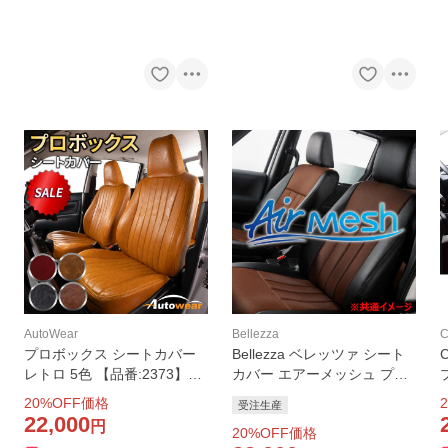
AutoWear
Bellezza
C
プロボックス シートカバー
Bellezza ベレッツァ シート
レトロ 5色 【品番:2373】プ
カバー エアーメッシュ プロ
ロボックス160系ヘッドレス
ボックスハイブリッド NHP1
HP
20
%OFF価格
2
受注生産
ト外れるタイプ1列だけ トヨ
60V H30/11-R7/11 T2051
22,000
円
20
%OFF価格
タ 前席分 シートカバーのオ