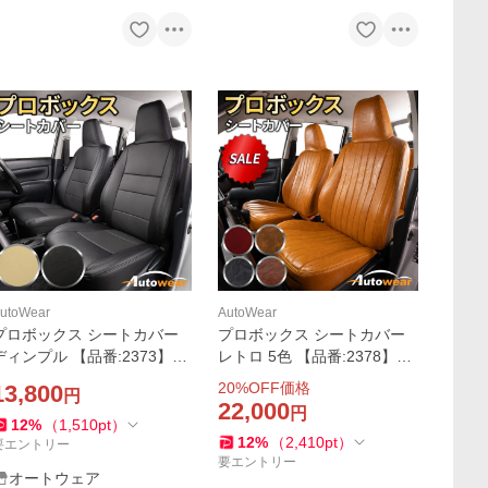
utoWear
AutoWear
プロボックス シートカバー
プロボックス シートカバー
ディンプル 【品番:2373】プ
レトロ 5色 【品番:2378】プ
ロボックス160系ヘッドレス
ロボックス160系ハイブリッ
20
%OFF価格
13,800
円
ト外れるタイプ1列だけ トヨ
ドヘッドレスト一体1列だけ
22,000
円
タ 前席分 シートカバーのオ
トヨタ 前席分 シートカバー
12
%
（
1,510
pt
）
12
%
（
2,410
pt
）
ートウェア
のオートウェア
要エントリー
要エントリー
オートウェア