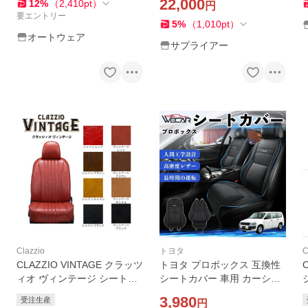
22,000
12
%
（
2,410
pt
）
ートウェア
円
要エントリー
5
%
（
1,010
pt
）
オートウェア
サプライアー
Clazzio
トヨタ
C
CLAZZIO VINTAGE クラッツ
トヨタ プロボックス 互換性
ィオ ヴィンテージ シートカ
シートカバー 車用 カーシー
バー プロボックス NSP160V
ト クッション 座席カバー 高
3,980
受注生産
円
NCP160V NCP165V ET-014
反発 体圧分散 腰サポート 前