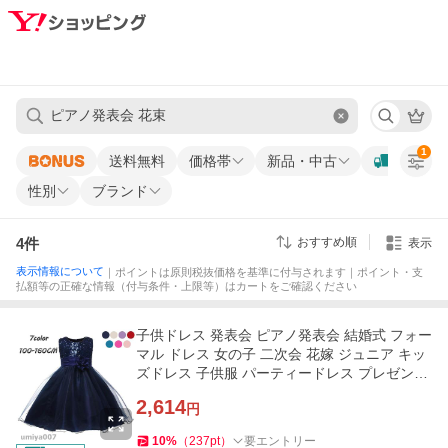
1
送料無料
価格帯
新品・中古
性別
ブランド
4
件
おすすめ順
表示
表示情報について
｜ポイントは原則税抜価格を基準に付与されます｜ポイント・支
払額等の正確な情報（付与条件・上限等）はカートをご確認ください
子供ドレス 発表会 ピアノ発表会 結婚式 フォー
マル ドレス 女の子 二次会 花嫁 ジュニア キッ
ズドレス 子供服 パーティードレス プレゼント
子どもドレス
2,614
円
10
%
（
237
pt
）
要エントリー