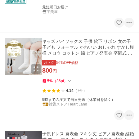
最短明日お届け
宇美屋
キッズ ハイソックス 子供 靴下 リボン 女の子
子ども フォーマル かわいい おしゃれ すかし模
様 メロウ コットン 綿 ピアノ発表会 卒園式 入
園式 結婚式 可愛い
おトク
56
%OFF価格
800
円
5
%
（
36
pt
）
4.14
（
7
件
）
9時までの注文で当日発送（休業日を除く）
雑貨ストア Heart Land
子供ドレス 発表会 マキシ丈 ピアノ発表会 結婚