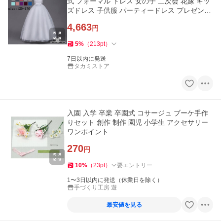
式 フォーマル ドレス 女の子 二次会 花嫁 キッ
ズドレス 子供服 パーティードレス プレゼント
上品 子どもドレス
4,663
円
5
%
（
213
pt
）
7日以内に発送
タカミストア
入園 入学 卒業 卒園式 コサージュ ブーケ手作
りセット 創作 制作 園児 小学生 アクセサリー
ワンポイント
270
円
10
%
（
23
pt
）
要エントリー
1〜3日以内に発送（休業日を除く）
手づくり工房 遊
最安値を見る