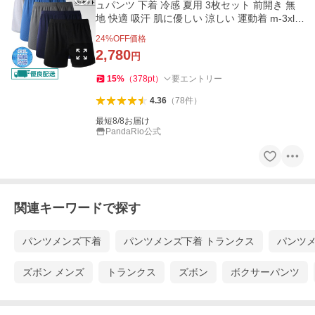
ュパンツ 下着 冷感 夏用 3枚セット 前開き 無
地 快適 吸汗 肌に優しい 涼しい 運動着 m-3xl
ブラック LHT
24
%OFF価格
2,780
円
15
%
（
378
pt
）
要エントリー
4.36
（
78
件
）
最短8/8お届け
PandaRio公式
関連キーワードで探す
パンツメンズ下着
パンツメンズ下着 トランクス
パンツメ
ズボン メンズ
トランクス
ズボン
ボクサーパンツ