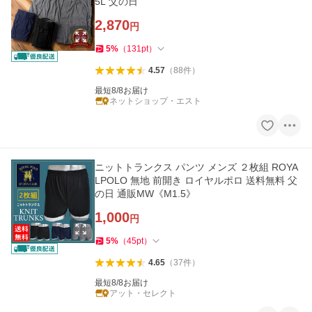
5L 父の日
2,870
円
5
%
（
131
pt
）
4.57
（
88
件
）
最短8/8お届け
ネットショップ・エスト
ニットトランクス パンツ メンズ ２枚組 ROYA
LPOLO 無地 前開き ロイヤルポロ 送料無料 父
の日 通販MW《M1.5》
1,000
円
5
%
（
45
pt
）
4.65
（
37
件
）
最短8/8お届け
アット・セレクト