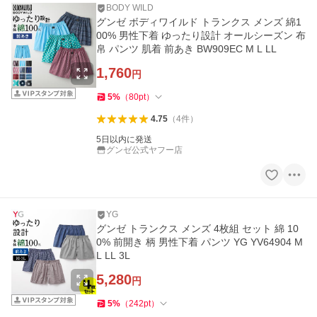
BODY WILD
グンゼ ボディワイルド トランクス メンズ 綿1
00% 男性下着 ゆったり設計 オールシーズン 布
帛 パンツ 肌着 前あき BW909EC M L LL
1,760
円
5
%
（
80
pt
）
4.75
（
4
件
）
5日以内に発送
グンゼ公式ヤフー店
YG
グンゼ トランクス メンズ 4枚組 セット 綿 10
0% 前開き 柄 男性下着 パンツ YG YV64904 M
L LL 3L
5,280
円
5
%
（
242
pt
）