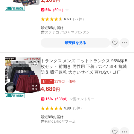
円
5
%
（
50
pt
）
4.63
（
27
件
）
最短8/8お届け
ステテコ パジャマ バンタン
最安値を見る
トランクス メンズ ニットトランクス 95%綿 5
枚セット 前開き 男性用 下着 パンツ 3l 4l 抗菌
防臭 吸汗速乾 大きいサイズ 蒸れない LHT
おトク
33
%OFF価格
4,680
円
15
%
（
638
pt
）
要エントリー
4.80
（
5
件
）
最短8/8お届け
PandaRioヤフー店