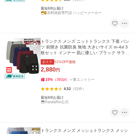
最短8/8お届け
衣料雑貨専門店 ハッピーメーカー
トランクス メンズ ニットトランクス 下着 パン
ツ 前開き 抗菌防臭 無地 大きいサイズ m-4xl 3
枚セット インナー 肌に優しい ブラック サラサ
ラ 春夏秋冬 LHT
おトク
51
%OFF価格
2,880
円
15
%
（
392
pt
）
要エントリー
4.52
（
52
件
）
最短8/8お届け
PandaRio公式
トランクス メンズ メッシュトランクス メッシ