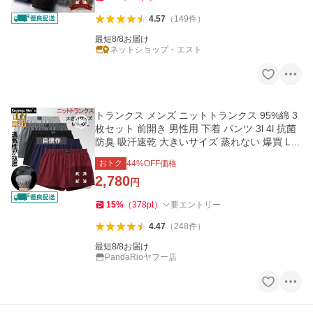
4.57
（
149
件
）
最短8/8お届け
ネットショップ・エスト
トランクス メンズ ニットトランクス 95%綿 3
枚セット 前開き 男性用 下着 パンツ 3l 4l 抗菌
防臭 吸汗速乾 大きいサイズ 蒸れない 爆買 LH
T
おトク
44
%OFF価格
2,780
円
15
%
（
378
pt
）
要エントリー
4.47
（
248
件
）
最短8/8お届け
PandaRioヤフー店