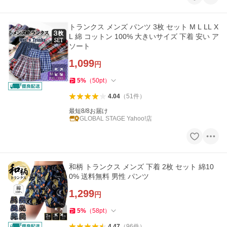
トランクス メンズ パンツ 3枚 セット M L LL X
L 綿 コットン 100% 大きいサイズ 下着 安い ア
ソート
1,099
円
5
%
（
50
pt
）
4.04
（
51
件
）
最短8/8お届け
GLOBAL STAGE Yahoo!店
和柄 トランクス メンズ 下着 2枚 セット 綿10
0% 送料無料 男性 パンツ
1,299
円
5
%
（
58
pt
）
4.47
（
96
件
）