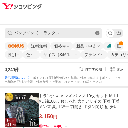
1
送料無料
価格帯
新品・中古
性別
色
サイズ（S/M/L）
ブランド
カテゴリ
4,240
件
おすすめ順
表示
表示情報について
｜ポイントは原則税抜価格を基準に付与されます｜ポイント・支
払額等の正確な情報（付与条件・上限等）はカートをご確認ください
トランクス メンズ パンツ 10枚 セット M L LL
XL 綿100% おしゃれ 大きいサイズ 下着 下着
メンズ 夏用 紳士 前開き ボタン閉じ 柄 安い
3,150
円
5
%
（
143
pt
）