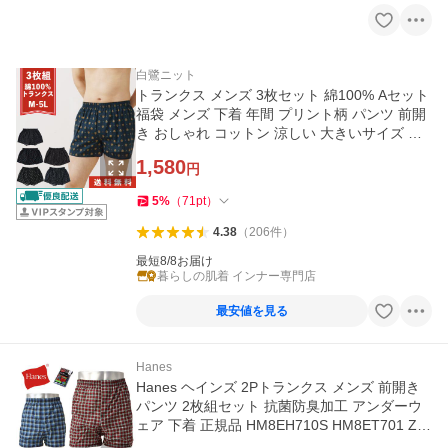
白鷺ニット
トランクス メンズ 3枚セット 綿100% Aセット
福袋 メンズ 下着 年間 プリント柄 パンツ 前開
き おしゃれ コットン 涼しい 大きいサイズ 男
性
1,580
円
5
%
（
71
pt
）
4.38
（
206
件
）
最短8/8お届け
暮らしの肌着 インナー専門店
最安値を見る
Hanes
Hanes ヘインズ 2Pトランクス メンズ 前開き
パンツ 2枚組セット 抗菌防臭加工 アンダーウ
ェア 下着 正規品 HM8EH710S HM8ET701 Z5
W セール【パケ2】爆買