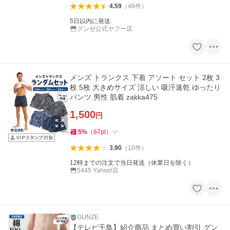
4.59
（
46
件
）
5日以内に発送
グンゼ公式ヤフー店
メンズ トランクス 下着 アソート セット 2枚 3
枚 5枚 大きめサイズ 涼しい 吸汗速乾 ゆったり
パンツ 男性 肌着 zakka475
1,500
円
5
%
（
67
pt
）
3.90
（
10
件
）
12時までの注文で当日発送（休業日を除く）
5445 Yahoo!店
GUNZE
【テレビ千鳥】紹介商品 まとめ買い割引 グン