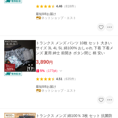
4.46
（
818
件
）
最短8/8お届け
ネットショップ・エスト
トランクス メンズ パンツ 10枚 セット 大きい
サイズ 3L 4L 5L 綿100% おしゃれ 下着 下着メ
ンズ 夏用 紳士 前開き ボタン閉じ 柄 安い
3,890
円
5
%
（
177
pt
）
4.51
（
635
件
）
最短8/8お届け
ネットショップ・エスト
トランクス メンズ 綿100％ 3枚 セット 抗菌防