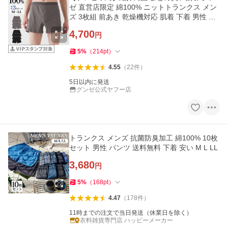
ゼ 直営店限定 綿100% ニットトランクス メン
ズ 3枚組 前あき 乾燥機対応 肌着 下着 男性 パ
ンツ シンプル
4,700
円
5
%
（
214
pt
）
4.55
（
22
件
）
5日以内に発送
グンゼ公式ヤフー店
トランクス メンズ 抗菌防臭加工 綿100% 10枚
セット 男性 パンツ 送料無料 下着 安い M L LL
3,680
円
5
%
（
168
pt
）
4.47
（
178
件
）
11時までの注文で当日発送（休業日を除く）
衣料雑貨専門店 ハッピーメーカー