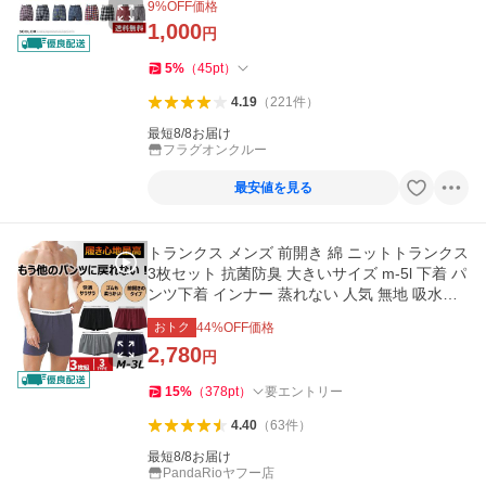
9
%OFF価格
1,000
円
5
%
（
45
pt
）
4.19
（
221
件
）
最短8/8お届け
フラグオンクルー
最安値を見る
トランクス メンズ 前開き 綿 ニットトランクス
3枚セット 抗菌防臭 大きいサイズ m-5l 下着 パ
ンツ下着 インナー 蒸れない 人気 無地 吸水速
乾 春夏秋冬 LHT
おトク
44
%OFF価格
2,780
円
15
%
（
378
pt
）
要エントリー
4.40
（
63
件
）
最短8/8お届け
PandaRioヤフー店