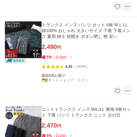
トランクス メンズ パンツ セット 6枚 M L LL
綿100% おしゃれ 大きいサイズ 下着 下着メン
ズ 夏用 紳士 前開き ボタン閉じ 柄 安い
2,490
円
5
%
（
113
pt
）
4.45
（
169
件
）
最短8/8お届け
ネットショップ・エスト
ニットトランクス メンズ M/L/LL 無地 6枚セッ
ト 下着 パンツ トランクス ニット 父の日
2,470
円
5
%
（
112
pt
）