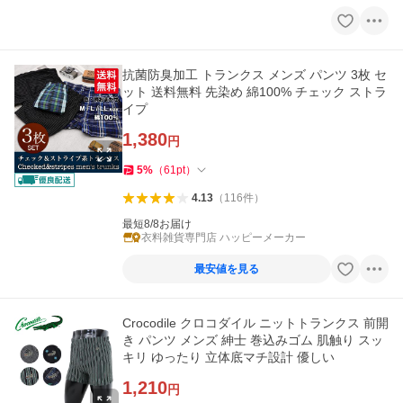
抗菌防臭加工 トランクス メンズ パンツ 3枚 セ
ット 送料無料 先染め 綿100% チェック ストラ
イプ
1,380
円
5
%
（
61
pt
）
4.13
（
116
件
）
最短8/8お届け
衣料雑貨専門店 ハッピーメーカー
最安値を見る
Crocodile クロコダイル ニットトランクス 前開
き パンツ メンズ 紳士 巻込みゴム 肌触り スッ
キリ ゆったり 立体底マチ設計 優しい
1,210
円