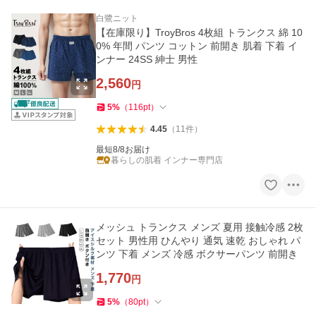
白鷺ニット
【在庫限り】TroyBros 4枚組 トランクス 綿 10
0% 年間 パンツ コットン 前開き 肌着 下着 イ
ンナー 24SS 紳士 男性
2,560
円
5
%
（
116
pt
）
4.45
（
11
件
）
最短8/8お届け
暮らしの肌着 インナー専門店
メッシュ トランクス メンズ 夏用 接触冷感 2枚
セット 男性用 ひんやり 通気 速乾 おしゃれ パ
ンツ 下着 メンズ 冷感 ボクサーパンツ 前開き
1,770
円
5
%
（
80
pt
）