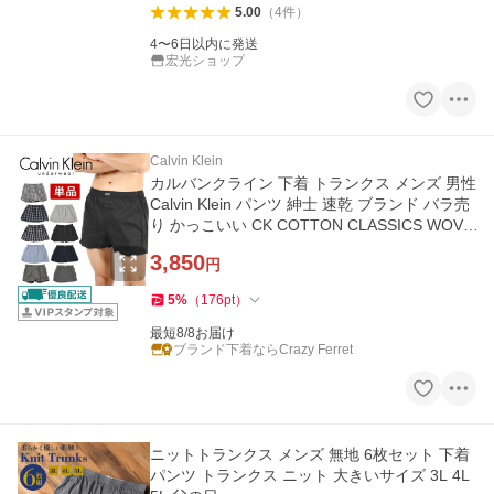
5.00
（
4
件
）
4〜6日以内に発送
宏光ショップ
Calvin Klein
カルバンクライン 下着 トランクス メンズ 男性
Calvin Klein パンツ 紳士 速乾 ブランド バラ売
り かっこいい CK COTTON CLASSICS WOVA
N 新生活
3,850
円
5
%
（
176
pt
）
最短8/8お届け
ブランド下着ならCrazy Ferret
ニットトランクス メンズ 無地 6枚セット 下着
パンツ トランクス ニット 大きいサイズ 3L 4L