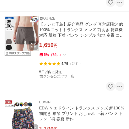
GUNZE
【テレビ千鳥】紹介商品 グンゼ 直営店限定 綿
100% ニットトランクス メンズ 前あき 乾燥機
対応 肌着 下着 パンツ シンプル 無地 定番 コッ
トン
1,650
円
5
%
（
75
pt
）
4.79
（
24
件
）
5日以内に発送
グンゼ公式ヤフー店
EDWIN
EDWIN エドウィン トランクス メンズ 綿100％
前開き 布帛 プリント おしゃれ 下着 パンツ ト
レンド柄 春夏 新作
1,100