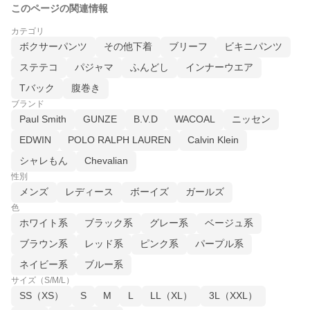
このページの関連情報
カテゴリ
ボクサーパンツ
その他下着
ブリーフ
ビキニパンツ
ステテコ
パジャマ
ふんどし
インナーウエア
Tバック
腹巻き
ブランド
Paul Smith
GUNZE
B.V.D
WACOAL
ニッセン
EDWIN
POLO RALPH LAUREN
Calvin Klein
シャレもん
Chevalian
性別
メンズ
レディース
ボーイズ
ガールズ
色
ホワイト系
ブラック系
グレー系
ベージュ系
ブラウン系
レッド系
ピンク系
パープル系
ネイビー系
ブルー系
サイズ（S/M/L）
SS（XS）
S
M
L
LL（XL）
3L（XXL）