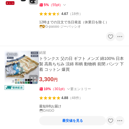
5
%
（
55
pt
）
4.67
（
18
件
）
12時までの注文で当日発送（休業日を除く）
G-passio ジーパッシオ
絹屋
トランクス 父の日 ギフト メンズ 綿100% 日本
製 高島ちぢみ 涼綿 和柄 動物柄 前閉 パンツ 下
着 コットン 爆買
3,300
円
10
%
（
301
pt
）
要エントリー
4.88
（
48
件
）
最短8/8お届け
DAIGO
最安値を見る