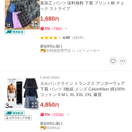
臭加工 パンツ 送料無料 下着 プリント柄 チェ
ック ストライプ
1,680
円
5
%
（
76
pt
）
4.09
（
492
件
）
最短8/8お届け
衣料雑貨専門店 ハッピーメーカー
Calvin Klein
カルバンクライン トランクス アンダーウェア
下着 パンツ 3枚組 メンズ CalvinKlein 綿100%
コットン S M L XL XXL 2XL 爆買
4,850
円
5
%
（
222
pt
）
最短8/8お届け
NorthUp