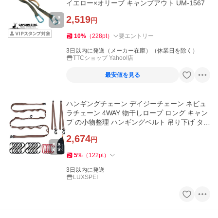
イエロー×オリーブ キャンプアウト UM-1567
2,519
円
10
%
（
228
pt
）
要エントリー
3日以内に発送（メーカー在庫）（休業日を除く）
TTCショップ Yahoo!店
最安値を見る
ハンギングチェーン デイジーチェーン ネビュ
ラチェーン 4WAY 物干しロープ ロング キャン
プ の小物整理 ハンギングベルト 吊り下げ ター
プ
2,674
円
5
%
（
122
pt
）
3日以内に発送
LUXSPEI