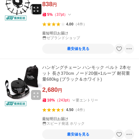
838
円
5
%
（
37
pt
）
4.00
（
4
件
）
最短明日お届け
ゼブランドショップ
最安値を見る
ハンギングチェーン ハンモック ベルト 2本セ
ット 長さ370cm ノード20個+1ループ 耐荷重
量680kg (ブラック＆ホワイト)
2,680
円
10
%
（
243
pt
）
要エントリー
4.50
（
4
件
）
最短明日お届け
スピード発送 ホリック
最安値を見る