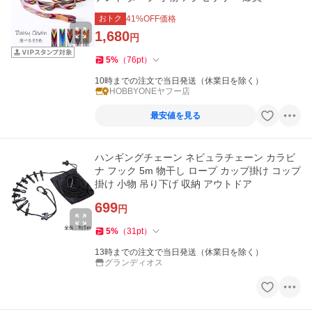
おトク
41
%OFF価格
1,680
円
5
%
（
76
pt
）
10時までの注文で当日発送（休業日を除く）
HOBBYONEヤフー店
最安値を見る
ハンギングチェーン ネビュラチェーン カラビ
ナ フック 5m 物干し ロープ カップ掛け コップ
掛け 小物 吊り下げ 収納 アウトドア
699
円
5
%
（
31
pt
）
13時までの注文で当日発送（休業日を除く）
グランディオス