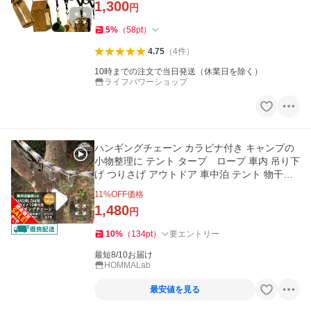
1,300
円
5
%
（
58
pt
）
4.75
（
4
件
）
10時までの注文で当日発送（休業日を除く）
ライフパワーショップ
ハンギングチェーン カラビナ付き キャンプの
小物整理に テント タープ ロープ 車内 吊り下
げ つりさげ アウトドア 車中泊 テント 物干し
乾燥 収納「meru」
11
%OFF価格
1,480
円
10
%
（
134
pt
）
要エントリー
最短8/10お届け
HOMMALab
最安値を見る