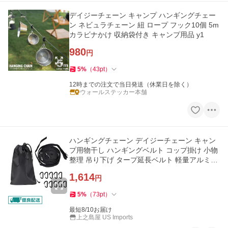
デイジーチェーン キャンプ ハンギングチェー
ン ネビュラチェーン 紐 ロープ フック10個 5m
カラビナかけ 収納袋付き キャンプ用品 y1
980
円
5
%
（
43
pt
）
12時までの注文で当日発送（休業日を除く）
ウォールステッカー本舗
ハンギングチェーン デイジーチェーン キャン
プ用物干し ハンギングベルト コップ掛け 小物
整理 吊り下げ タープ延長ベルト 軽量アルミカ
ラビナ 10個付き 長さ17
1,614
円
5
%
（
73
pt
）
最短8/10お届け
上之島屋 US Imports