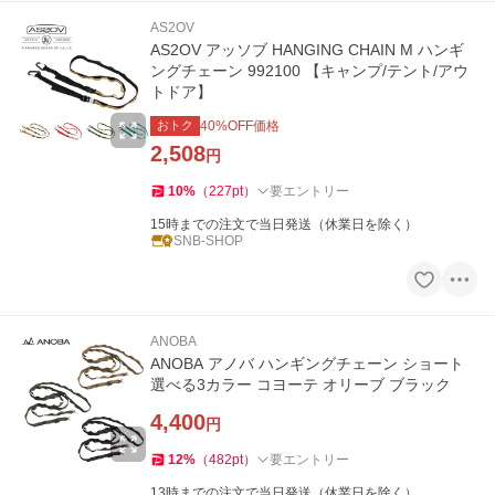
AS2OV
AS2OV アッソブ HANGING CHAIN M ハンギ
ングチェーン 992100 【キャンプ/テント/アウ
トドア】
おトク
40
%OFF価格
2,508
円
10
%
（
227
pt
）
要エントリー
15時までの注文で当日発送（休業日を除く）
SNB-SHOP
ANOBA
ANOBA アノバ ハンギングチェーン ショート
選べる3カラー コヨーテ オリーブ ブラック
4,400
円
12
%
（
482
pt
）
要エントリー
13時までの注文で当日発送（休業日を除く）