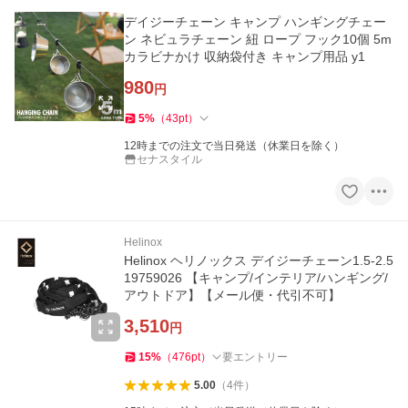
デイジーチェーン キャンプ ハンギングチェー
ン ネビュラチェーン 紐 ロープ フック10個 5m
カラビナかけ 収納袋付き キャンプ用品 y1
980
円
5
%
（
43
pt
）
12時までの注文で当日発送（休業日を除く）
セナスタイル
Helinox
Helinox ヘリノックス デイジーチェーン1.5-2.5
19759026 【キャンプ/インテリア/ハンギング/
アウトドア】【メール便・代引不可】
3,510
円
15
%
（
476
pt
）
要エントリー
5.00
（
4
件
）