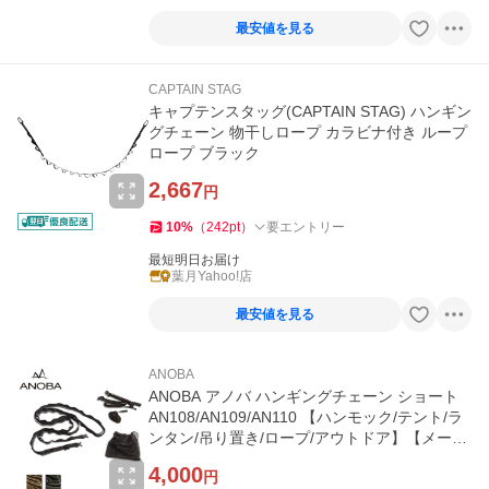
最安値を見る
CAPTAIN STAG
キャプテンスタッグ(CAPTAIN STAG) ハンギン
グチェーン 物干しロープ カラビナ付き ループ
ロープ ブラック
2,667
円
10
%
（
242
pt
）
要エントリー
最短明日お届け
葉月Yahoo!店
最安値を見る
ANOBA
ANOBA アノバ ハンギングチェーン ショート
AN108/AN109/AN110 【ハンモック/テント/ラ
ンタン/吊り置き/ロープ/アウトドア】【メール
便・代引不可】
4,000
円