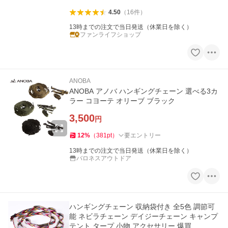
4.50
（
16
件
）
13時までの注文で当日発送（休業日を除く）
ファンライフショップ
ANOBA
ANOBA アノバ ハンギングチェーン 選べる3カ
ラー コヨーテ オリーブ ブラック
3,500
円
12
%
（
381
pt
）
要エントリー
13時までの注文で当日発送（休業日を除く）
バロネスアウトドア
ハンギングチェーン 収納袋付き 全5色 調節可
能 ネビラチェーン デイジーチェーン キャンプ
テント タープ 小物 アクセサリー 爆買