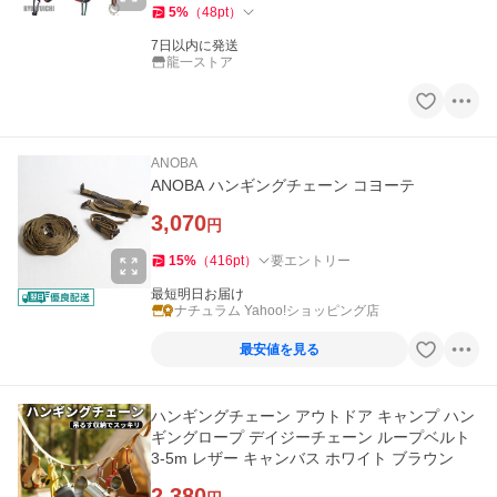
5
%
（
48
pt
）
7日以内に発送
龍一ストア
ANOBA
ANOBA ハンギングチェーン コヨーテ
3,070
円
15
%
（
416
pt
）
要エントリー
最短明日お届け
ナチュラム Yahoo!ショッピング店
最安値を見る
ハンギングチェーン アウトドア キャンプ ハン
ギングロープ デイジーチェーン ループベルト
3-5m レザー キャンバス ホワイト ブラウン
2,380