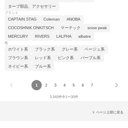
タープ部品、アクセサリー
ブランド
CAPTAIN STAG
Coleman
ANOBA
COCOSHNIK ONKITSCH
マーテック
snow peak
MERCURY
RIVERS
LALPHA
albatre
色
ホワイト系
ブラック系
グレー系
ベージュ系
ブラウン系
レッド系
ピンク系
パープル系
ネイビー系
ブルー系
1
2
3
4
5
6
7
3,340
件中
1
〜
30
件
ページ上部に戻る