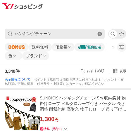
送料無料
価格帯
すべての条
色
ブランド
3,340
件
おすすめ順
表示
表示情報について
｜ポイントは原則税抜価格を基準に付与されます｜ポイント・支
払額等の正確な情報（付与条件・上限等）はカートをご確認ください
SUNDICK ハンギングチェーン 5m 収納袋付 物
掛けロープ ベルクロループ付き バックル 長さ
調整 耐紫外線 高耐久 物干しロープ 吊り下げ
面ファスナー SDKRP500C
1,300
円
5
%
（
58
pt
）