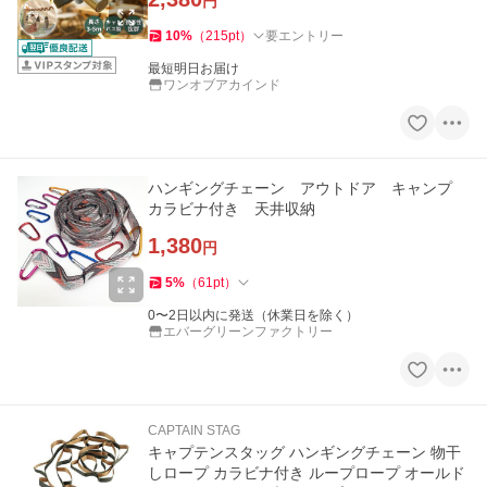
円
10
%
（
215
pt
）
要エントリー
最短明日お届け
ワンオブアカインド
ハンギングチェーン アウトドア キャンプ
カラビナ付き 天井収納
1,380
円
5
%
（
61
pt
）
0〜2日以内に発送（休業日を除く）
エバーグリーンファクトリー
CAPTAIN STAG
キャプテンスタッグ ハンギングチェーン 物干
しロープ カラビナ付き ループロープ オールド