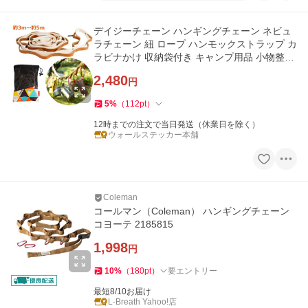
デイジーチェーン ハンギングチェーン ネビュ
ラチェーン 紐 ロープ ハンモックストラップ カ
ラビナかけ 収納袋付き キャンプ用品 小物整理
アウトドアギア y4
2,480
円
5
%
（
112
pt
）
12時までの注文で当日発送（休業日を除く）
ウォールステッカー本舗
Coleman
コールマン（Coleman） ハンギングチェーン
コヨーテ 2185815
1,998
円
10
%
（
180
pt
）
要エントリー
最短8/10お届け
L-Breath Yahoo!店