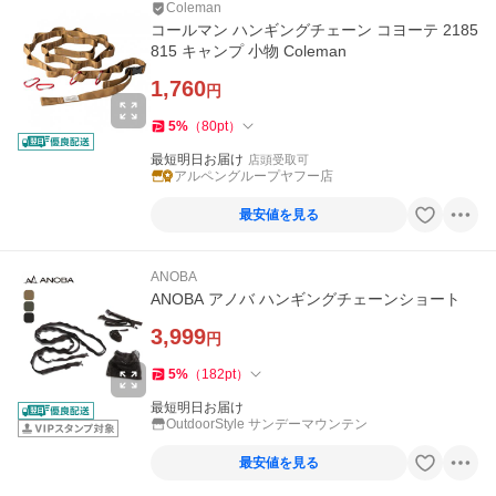
Coleman
コールマン ハンギングチェーン コヨーテ 2185
815 キャンプ 小物 Coleman
1,760
円
5
%
（
80
pt
）
最短明日お届け
店頭受取可
アルペングループヤフー店
最安値を見る
ANOBA
ANOBA アノバ ハンギングチェーンショート
3,999
円
5
%
（
182
pt
）
最短明日お届け
OutdoorStyle サンデーマウンテン
最安値を見る