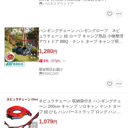
バロネスアウトドア
ハンギングチェーン ハンギングロープ ネビ
ュラチェーン 紐 ロープ キャンプ用品 小物整理
アウトドア BBQ テント タープ キャンプ用具
車中泊 物干し 乾燥
1,280
円
5
%
（
57
pt
）
最短明日お届け
PANCOAT
ネビュラチェーン 収納袋付き ハンギングチェ
ーン 200cm キャンプ ソロキャン テント ター
プ 紐 ひも ハンバーストラップ ロング ハンギ
ングベルト
1,079
円