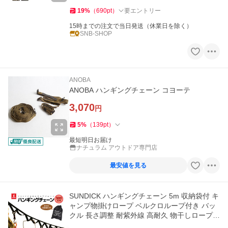
19
%
（
690
pt
）
要エントリー
15時までの注文で当日発送（休業日を除く）
SNB-SHOP
ANOBA
ANOBA ハンギングチェーン コヨーテ
3,070
円
5
%
（
139
pt
）
最短明日お届け
ナチュラム アウトドア専門店
最安値を見る
SUNDICK ハンギングチェーン 5m 収納袋付 キ
ャンプ物掛けロープ ベルクロループ付き バッ
クル 長さ調整 耐紫外線 高耐久 物干しロープ
吊り下げ LP-SDKRP500C