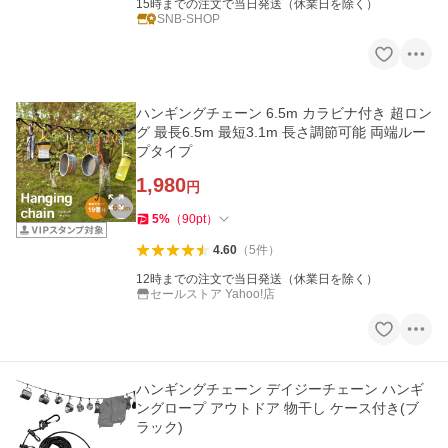
15時までの注文で当日発送（休業日を除く）
SNB-SHOP
ハンギングチェーン 6.5m カラビナ付き 超ロン
グ 最長6.5m 最短3.1m 長さ調節可能 両端ルー
プタイプ
1,980
円
5
%
（
90
pt
）
4.60
（
5
件
）
12時までの注文で当日発送（休業日を除く）
セールストア Yahoo!店
ハンギングチェーン デイジーチェーン ハンギ
ングロープ アウトドア 物干し ケース付き(ブ
ラック)