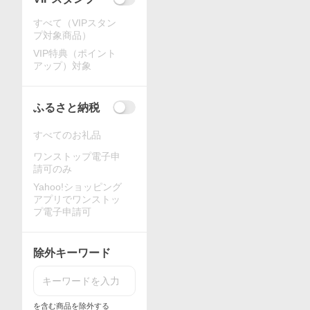
すべて（VIPスタン
プ対象商品）
VIP特典（ポイント
アップ）対象
ふるさと納税
すべてのお礼品
ワンストップ電子申
請可のみ
Yahoo!ショッピング
アプリでワンストッ
プ電子申請可
除外キーワード
を含む商品を除外する