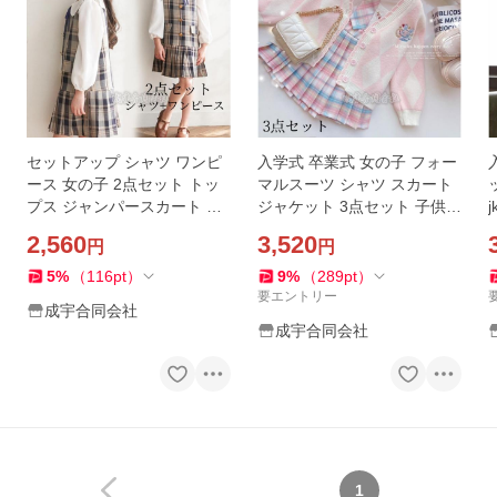
セットアップ シャツ ワンピ
入学式 卒業式 女の子 フォー
ース 女の子 2点セット トッ
マルスーツ シャツ スカート
プス ジャンパースカート 子
ジャケット 3点セット 子供服
供服 ワンピーススーツ チェ
カーディガン 刺繍 セットア
2,560
3,520
円
円
ック柄 フォーマル 入学式 入
ップ キッズ 発表会 JK制服
園式 卒園式 結婚式
可愛い学院風
5
%
（
116
pt
）
9
%
（
289
pt
）
要エントリー
成宇合同会社
成宇合同会社
1