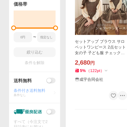
価格帯
〜
セットアップ ブラウス サロ
ペットワンピース 2点セット
絞り込む
女の子 子ども服 チェック柄
キッズ ジャンパースカート
2,680
条件を解除
円
ワンピース 子供服 卒園式 成
人式 卒業式
5
%
（
122
pt
）
成宇合同会社
送料無料
条件付き送料無料
条件なし
すべて（今注文で2
日以内にお届け）