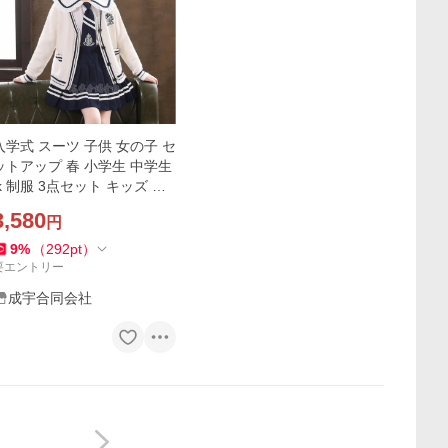
入学式 スーツ 子供 女の子 セ
ットアップ 春 小学生 中学生
jk 制服 3点セット キッズ フ
ォーマル スーツ カーディガ
3,580
円
ン スカート シャツ 卒業式 子
ども服 発表会
9
%
（
292
pt
）
要エントリー
成宇合同会社