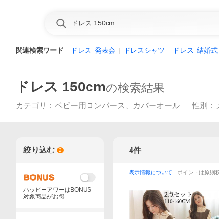
関連検索ワード
ドレス
発表会
ドレスシャツ
ドレス
結婚式
ドレス 150cm
の検索結果
カテゴリ
：
ベビー用ロンパース、カバーオール
性別
：
絞り込む
4
件
2
表示情報について
｜ポイントは原則
ハッピーアワーはBONUS
対象商品がお得