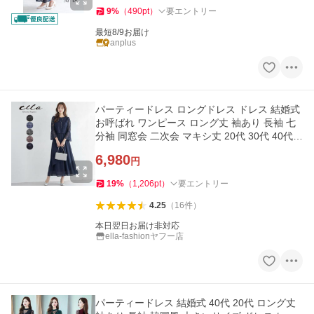
9
%
（
490
pt
）
要エントリー
最短8/9お届け
anplus
パーティードレス ロングドレス ドレス 結婚式
お呼ばれ ワンピース ロング丈 袖あり 長袖 七
分袖 同窓会 二次会 マキシ丈 20代 30代 40代 y
cpt11
6,980
円
19
%
（
1,206
pt
）
要エントリー
4.25
（
16
件
）
本日翌日お届け非対応
ella-fashionヤフー店
パーティードレス 結婚式 40代 20代 ロング丈