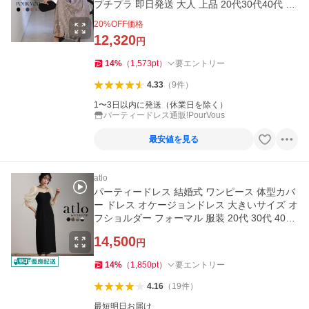
プチプラ 即日発送 大人 上品 20代30代40代 大
きいサイズ 春 夏
20
%OFF価格
12,320
円
14
%
（
1,573
pt
）
要エントリー
4.33
（
9
件
）
1〜3日以内に発送（休業日を除く）
パーティードレス通販!PourVous
最安値を見る
atlo
パーティードレス 結婚式 ワンピース 体型カバ
ー ドレス オケージョンドレス 大きいサイズ オ
フショルダー フォーマル 服装 20代 30代 40代
七分袖 マキシ丈
14,500
円
14
%
（
1,850
pt
）
要エントリー
4.16
（
19
件
）
最短明日お届け