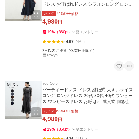
ドレス お呼ばれドレス シフォンロング ロング
セットアップ
おトク
74
%OFF価格
4,980
円
19
%
（
860
pt
）
要エントリー
4.67
（
6
件
）
2日以内に発送（休業日を除く）
etokyo
You Color
パーティードレス ドレス 結婚式 大きいサイズ
ロング ロングドレス 20代 30代 40代 ワンピー
ス ワンピースドレス お呼ばれ 成人式 同窓会
二次会 謝恩会 ycpt18
おトク
63
%OFF価格
4,980
円
19
%
（
860
pt
）
要エントリー