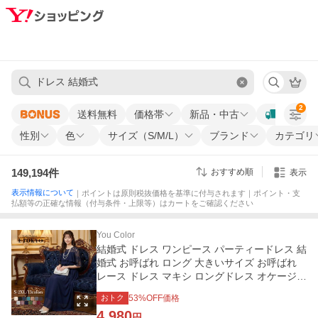
2
送料無料
価格帯
新品・中古
性別
色
サイズ（S/M/L）
ブランド
カテゴリ
149,194
件
おすすめ順
表示
表示情報について
｜ポイントは原則税抜価格を基準に付与されます｜ポイント・支
払額等の正確な情報（付与条件・上限等）はカートをご確認ください
You Color
結婚式 ドレス ワンピース パーティードレス 結
婚式 お呼ばれ ロング 大きいサイズ お呼ばれ
レース ドレス マキシ ロングドレス オケージョ
ン 女子会 食事会
おトク
53
%OFF価格
4,980
円