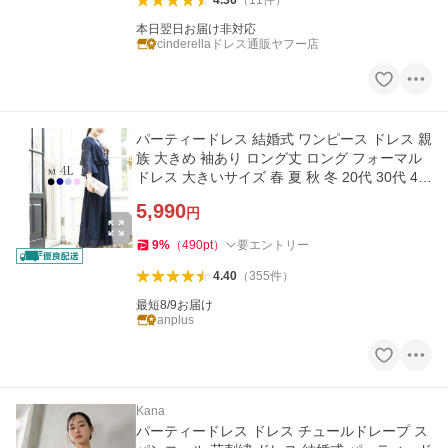
4.36
（
11
件
）
本日翌日お届け非対応
cinderellaドレス通販ヤフー店
パーティードレス 結婚式 ワンピース ドレス 親
族 大きめ 袖あり ロング丈 ロング フォーマル
ドレス 大きいサイズ 春 夏 秋 冬 20代 30代 40
代 50代 60代
5,990
円
9
%
（
490
pt
）
要エントリー
4.40
（
355
件
）
最短8/9お届け
anplus
Kana
パーティードレス ドレス チュールドレープ ス