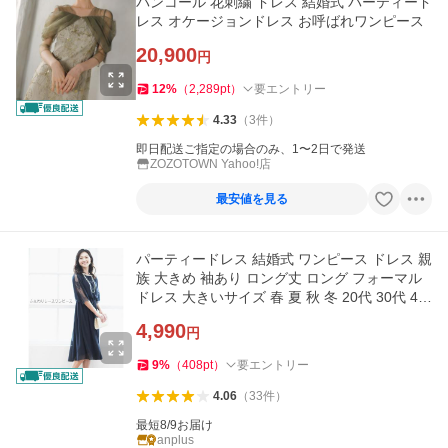
パンコール 花刺繍 ドレス 結婚式 パーティード
レス オケージョンドレス お呼ばれワンピース
20,900
円
12
%
（
2,289
pt
）
要エントリー
4.33
（
3
件
）
即日配送ご指定の場合のみ、1〜2日で発送
ZOZOTOWN Yahoo!店
最安値を見る
パーティードレス 結婚式 ワンピース ドレス 親
族 大きめ 袖あり ロング丈 ロング フォーマル
ドレス 大きいサイズ 春 夏 秋 冬 20代 30代 40
代 50代 60代
4,990
円
9
%
（
408
pt
）
要エントリー
4.06
（
33
件
）
最短8/9お届け
anplus