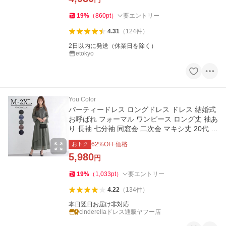
19
%
（
860
pt
）
要エントリー
4.31
（
124
件
）
2日以内に発送（休業日を除く）
etokyo
You Color
パーティードレス ロングドレス ドレス 結婚式
お呼ばれ フォーマル ワンピース ロング丈 袖あ
り 長袖 七分袖 同窓会 二次会 マキシ丈 20代 3
0代 40代 ycpt11
おトク
62
%OFF価格
5,980
円
19
%
（
1,033
pt
）
要エントリー
4.22
（
134
件
）
本日翌日お届け非対応
cinderellaドレス通販ヤフー店