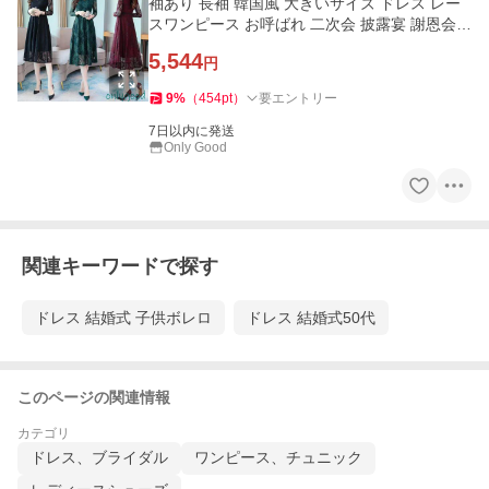
袖あり 長袖 韓国風 大きいサイズ ドレス レー
スワンピース お呼ばれ 二次会 披露宴 謝恩会
上品 着痩せ
5,544
円
9
%
（
454
pt
）
要エントリー
7日以内に発送
Only Good
関連キーワードで探す
ドレス 結婚式 子供ボレロ
ドレス 結婚式50代
このページの関連情報
カテゴリ
ドレス、ブライダル
ワンピース、チュニック