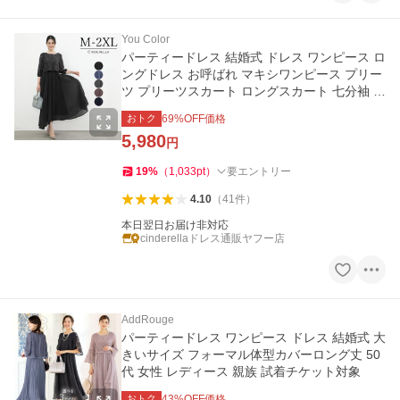
You Color
パーティードレス 結婚式 ドレス ワンピース ロ
ングドレス お呼ばれ マキシワンピース プリー
ツ プリーツスカート ロングスカート 七分袖 成
人式 同窓会 ycpt09a
おトク
69
%OFF価格
5,980
円
19
%
（
1,033
pt
）
要エントリー
4.10
（
41
件
）
本日翌日お届け非対応
cinderellaドレス通販ヤフー店
AddRouge
パーティードレス ワンピース ドレス 結婚式 大
きいサイズ フォーマル体型カバーロング丈 50
代 女性 レディース 親族 試着チケット対象
おトク
43
%OFF価格