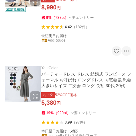
8,990
円
9
%
（
737
pt
）
要エントリー
4.42
（
182
件
）
最短明日お届け
AddRouge
You Color
パーティードレス ドレス 結婚式 ワンピース フ
ォーマル お呼ばれ ロングドレス 同窓会 謝恩会
大きいサイズ 二次会 ロング 長袖 30代 20代 40
代 50代 yj188528
おトク
52
%OFF価格
5,380
円
19
%
（
929
pt
）
要エントリー
3.99
（
97
件
）
本日翌日お届け非対応
cinderellaドレス通販ヤフー店