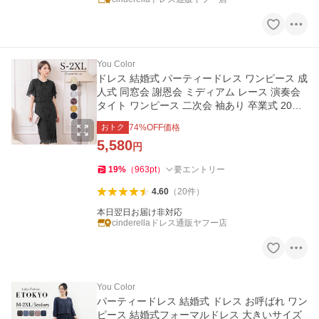
You Color
ドレス 結婚式 パーティードレス ワンピース 成
人式 同窓会 謝恩会 ミディアム レース 演奏会
タイト ワンピース 二次会 袖あり 卒業式 20代
半袖 30代 yj188190
おトク
74
%OFF価格
5,580
円
19
%
（
963
pt
）
要エントリー
4.60
（
20
件
）
本日翌日お届け非対応
cinderellaドレス通販ヤフー店
You Color
パーティードレス 結婚式 ドレス お呼ばれ ワン
ピース 結婚式フォーマルドレス 大きいサイズ