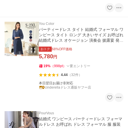
You Color
パーティードレス タイト 結婚式 フォーマル ワ
ンピース タイト ロング 大きいサイズ お呼ばれ
結婚式ドレス オケージョン 演奏会 披露宴 発表
会 半袖 yj188538
おトク
68
%OFF価格
5,780
円
19
%
（
998
pt
）
要エントリー
4.44
（
32
件
）
本日翌日お届け非対応
cinderellaドレス通販ヤフー店
PourVous
結婚式 ワンピース パーティードレス フォーマ
ルドレス お呼ばれ ドレス フォーマル 服 服装