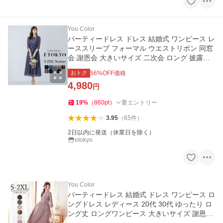
You Color
パーティードレス ドレス 結婚式 ワンピース レ
ーススリーブ フォーマル ウエストリボン 同窓
会 謝恩会 大きいサイズ 二次会 ロング 披露宴
yj188528
おトク
56
%OFF価格
4,980
円
19
%
（
860
pt
）
要エントリー
3.95
（
65
件
）
2日以内に発送（休業日を除く）
etokyo
You Color
パーティードレス 結婚式 ドレス ワンピース ロ
ングドレス レディース 20代 30代 ゆったり ロ
ング丈 ロングワンピース 大きいサイズ 謝恩会