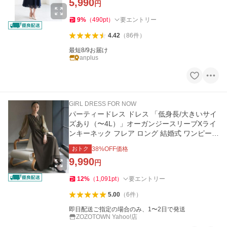
5,990
円
9
%
（
490
pt
）
要エントリー
4.42
（
86
件
）
最短8/9お届け
anplus
GIRL DRESS FOR NOW
パーティードレス ドレス 「低身長/大きいサイ
ズあり（〜4L）」オーガンジースリーブXライ
ンキーネック フレア ロング 結婚式 ワンピース
パーティードレ…
おトク
38
%OFF価格
9,990
円
12
%
（
1,091
pt
）
要エントリー
5.00
（
6
件
）
即日配送ご指定の場合のみ、1〜2日で発送
ZOZOTOWN Yahoo!店