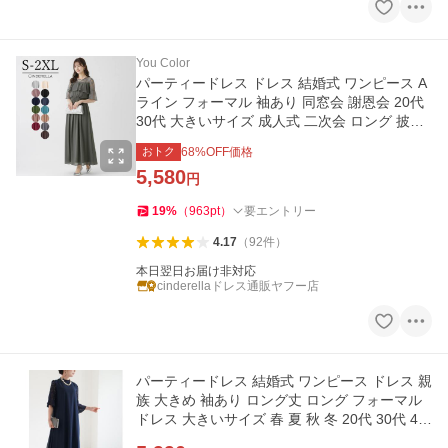
You Color
パーティードレス ドレス 結婚式 ワンピース A
ライン フォーマル 袖あり 同窓会 謝恩会 20代
30代 大きいサイズ 成人式 二次会 ロング 披露
宴 レース yj188202
おトク
68
%OFF価格
5,580
円
19
%
（
963
pt
）
要エントリー
4.17
（
92
件
）
本日翌日お届け非対応
cinderellaドレス通販ヤフー店
パーティードレス 結婚式 ワンピース ドレス 親
族 大きめ 袖あり ロング丈 ロング フォーマル
ドレス 大きいサイズ 春 夏 秋 冬 20代 30代 40
代 50代 60代