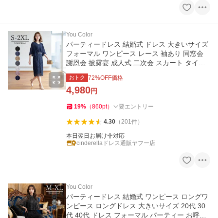
You Color
パーティードレス 結婚式 ドレス 大きいサイズ
フォーマル ワンピース レース 袖あり 同窓会
謝恩会 披露宴 成人式 二次会 スカート タイト
演奏会 黒 yj188262
おトク
72
%OFF価格
4,980
円
19
%
（
860
pt
）
要エントリー
4.30
（
201
件
）
本日翌日お届け非対応
cinderellaドレス通販ヤフー店
You Color
パーティードレス 結婚式 ワンピース ロングワ
ンピース ロングドレス 大きいサイズ 20代 30
代 40代 ドレス フォーマル パーティー お呼ば