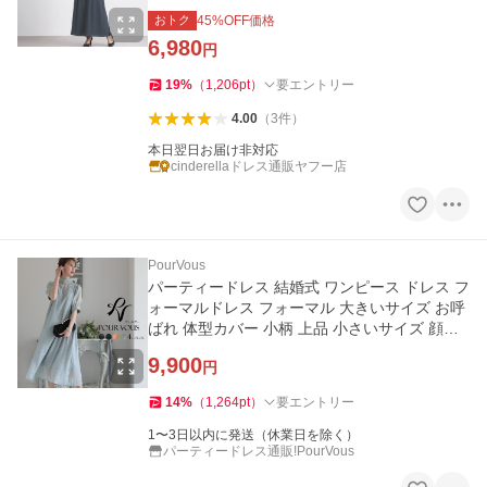
ル フリル ycpt85
おトク
45
%OFF価格
6,980
円
19
%
（
1,206
pt
）
要エントリー
4.00
（
3
件
）
本日翌日お届け非対応
cinderellaドレス通販ヤフー店
PourVous
パーティードレス 結婚式 ワンピース ドレス フ
ォーマルドレス フォーマル 大きいサイズ お呼
ばれ 体型カバー 小柄 上品 小さいサイズ 顔合
わせ 韓国 20代 30代
9,900
円
14
%
（
1,264
pt
）
要エントリー
1〜3日以内に発送（休業日を除く）
パーティードレス通販!PourVous