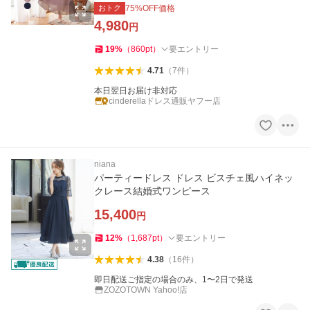
披露宴 yj188591
おトク
75
%OFF価格
4,980
円
19
%
（
860
pt
）
要エントリー
4.71
（
7
件
）
本日翌日お届け非対応
cinderellaドレス通販ヤフー店
niana
パーティードレス ドレス ビスチェ風ハイネッ
クレース結婚式ワンピース
15,400
円
12
%
（
1,687
pt
）
要エントリー
4.38
（
16
件
）
即日配送ご指定の場合のみ、1〜2日で発送
ZOZOTOWN Yahoo!店