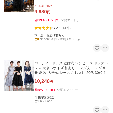
れ 同窓会 上品 ycpt23
27
%OFF価格
9,980
円
19
%
（
1,725
pt
）
要エントリー
4.27
（
41
件
）
本日翌日お届け非対応
cinderellaドレス通販ヤフー店
パーティードレス 結婚式 ワンピース ドレス ド
レス 大きいサイズ 袖あり ロング丈 ロング 冬
春 夏 秋 入学式 レース おしゃれ 20代 30代 40
代 50代
10,240
円
9
%
（
841
pt
）
要エントリー
7日以内に発送
Only Good