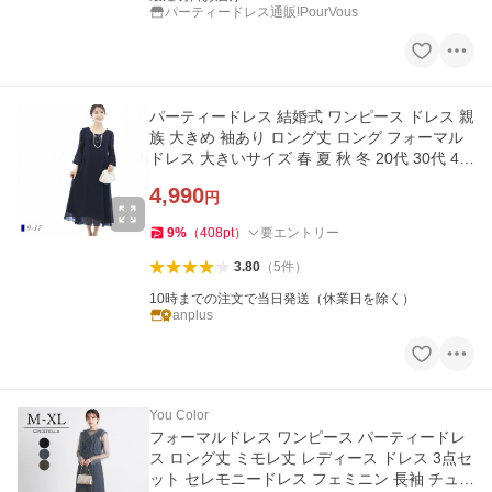
パーティードレス通販!PourVous
パーティードレス 結婚式 ワンピース ドレス 親
族 大きめ 袖あり ロング丈 ロング フォーマル
ドレス 大きいサイズ 春 夏 秋 冬 20代 30代 40
代 50代 60代
4,990
円
9
%
（
408
pt
）
要エントリー
3.80
（
5
件
）
10時までの注文で当日発送（休業日を除く）
anplus
You Color
フォーマルドレス ワンピース パーティードレ
ス ロング丈 ミモレ丈 レディース ドレス 3点セ
ット セレモニードレス フェミニン 長袖 チュー