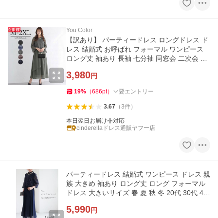
You Color
【訳あり】 パーティードレス ロングドレス ド
レス 結婚式 お呼ばれ フォーマル ワンピース
ロング丈 袖あり 長袖 七分袖 同窓会 二次会 マ
キシ丈 ycpt11
3,980
円
19
%
（
686
pt
）
要エントリー
3.67
（
3
件
）
本日翌日お届け非対応
cinderellaドレス通販ヤフー店
パーティードレス 結婚式 ワンピース ドレス 親
族 大きめ 袖あり ロング丈 ロング フォーマル
ドレス 大きいサイズ 春 夏 秋 冬 20代 30代 40
代 50代 60代
5,990
円