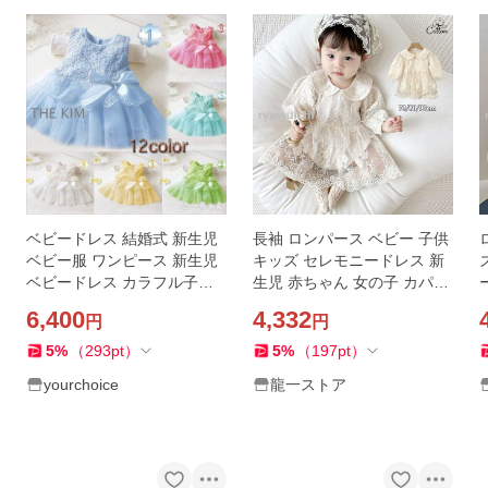
ベビードレス 結婚式 新生児
長袖 ロンパース ベビー 子供
ベビー服 ワンピース 新生児
キッズ セレモニードレス 新
ベビードレス カラフル子供
生児 赤ちゃん 女の子 カパー
ドレス カラードレス カジュ
オール 刺繍 レース ワンピー
6,400
4,332
円
円
アル ワンピース
ス お食い初め 出産準備 お宮
参り 結婚式
5
%
（
293
pt
）
5
%
（
197
pt
）
yourchoice
龍一ストア