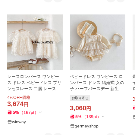
レースロンパース ワンピー
ベビードレス ワンピース ロ
ス ドレス ベビードレス プリ
ンパース ドレス 結婚式 女の
ンセスレース 二層 レース ロ
子 ハーフバースデー 新生児
ンパース ベビー服 女の子 ド
ベビー服 誕生日 お呼ばれ
4
%OFF価格
お取り寄せ
レス 子供 誕生日 ベビー
3,674
円
3,060
円
5
%
（
167
pt
）
5
%
（
139
pt
）
winway
germeyshop