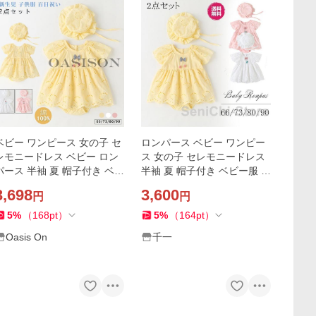
ビー ワンピース 女の子 セ
ロンパース ベビー ワンピー
レモニードレス ベビー ロン
ス 女の子 セレモニードレス
パース 半袖 夏 帽子付き ベビ
半袖 夏 帽子付き ベビー服 入
ー服 入園式 ベビードレス 結
園式 ベビードレス 結婚式 お
3,698
3,600
円
円
婚式 お宮参り 新生児 子供服
宮参り 新生児 子供服
百日祝い
5
%
（
168
pt
）
5
%
（
164
pt
）
Oasis On
千一