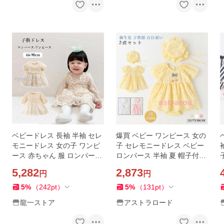
ベビードレス 長袖 半袖 セレ
爆買 ベビー ワンピース 女の
モニードレス 女の子 ワンピ
子 セレモニードレス ベビー
ース 赤ちゃん 服 ロンパース
ロンパース 半袖 夏 帽子付き
レース ベージュ ベビー服 春
ベビー服 入園式 ベビードレ
5,282
2,873
円
円
秋 かわいい ドレス 子供服 お
ス 結婚式 お宮参り 新生児 子
出かけ
供服 百日祝い
5
%
（
242
pt
）
5
%
（
131
pt
）
龍一ストア
アストラロード