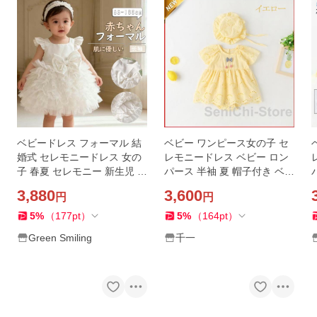
ベビードレス フォーマル 結
ベビー ワンピース女の子 セ
ベ
婚式 セレモニードレス 女の
レモニードレス ベビー ロン
子 春夏 セレモニー 新生児 赤
パース 半袖 夏 帽子付き ベビ
ちゃん お宮参り お食い初め
ー服 入園式 ベビードレス 結
3,880
3,600
円
円
ベビー ワンピース チュール
婚式 お宮参り 新生児 子供服
リボンドレス
5
%
（
177
pt
）
5
%
（
164
pt
）
Green Smiling
千一