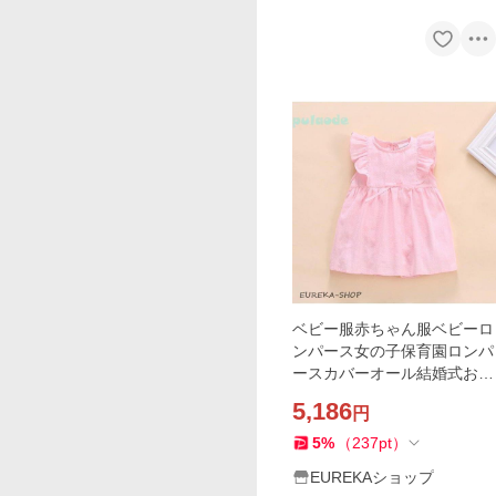
ベビー服赤ちゃん服ベビーロ
ンパース女の子保育園ロンパ
ースカバーオール結婚式お宮
参り新生児夏ベビードレス
5,186
円
5
%
（
237
pt
）
EUREKAショップ