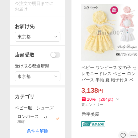
今注文で明日までに
お届け
お届け先
東京都
店頭受取
受け取る都道府県
ベビー ワンピース 女の子 セ
レモニードレス ベビー ロン
東京都
パース 半袖 夏 帽子付き ベビ
ー服 入園式 ベビードレス 結
3,138
円
婚式 お宮参り 新生児 子供服
カテゴリ
百日祝い
10
%
（
284
pt
）
要エントリー
ベビー服、シューズ
宇美屋
ロンパース、カバ
256
件
ーオール
条件を解除