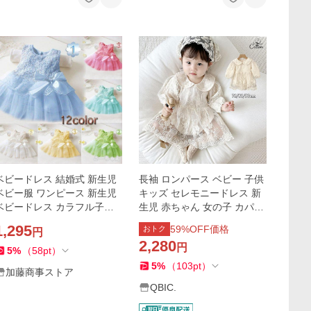
ベビードレス 結婚式 新生児
長袖 ロンパース ベビー 子供
ベビー服 ワンピース 新生児
キッズ セレモニードレス 新
ベビードレス カラフル子供
生児 赤ちゃん 女の子 カパー
ドレス カラードレス カジュ
オール 刺繍 レース ワンピー
1,295
59
%OFF価格
おトク
円
アル ワンピース
ス お食い初め 出産準備 お宮
2,280
円
参り 結婚式
5
%
（
58
pt
）
5
%
（
103
pt
）
加藤商事ストア
QBIC.