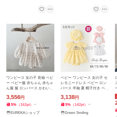
ワンピース 女の子 長袖 ベビ
ベビー ワンピース 女の子 セ
ー ベビー服 赤ちゃん 赤ちゃ
レモニードレス ベビー ロン
ん服 服 ロンパース かわいい
パース 半袖 夏 帽子付き ベビ
おしゃれ 上品 春 夏 秋 ベー
ー服 入園式 ベビードレス 結
3,556
3,138
円
円
ジュ シンプル セレモニー セ
婚式 お宮参り 新生児 子供服
レモニードレス
百日祝い
5
%
（
162
pt
）
5
%
（
142
pt
）
EUREKAショップ
Green Smiling