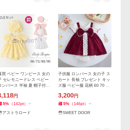
爆買 ベビー ワンピース 女の
子供服 ロンパース 女の子 ス
子 セレモニードレス ベビー
カート 長袖 プレゼント キッ
ロンパース 半袖 夏 帽子付き
ズ服 ベビー服 花柄 60 70 80
ベビー服 入園式 ベビードレ
90 春 夏 秋 冬 赤ちゃん服 フ
3,118
3,200
円
円
ス 結婚式 お宮参り 新生児 子
リル 子供ドレス 結婚式 お姫
供服 百日祝い
様
5
%
（
142
pt
）
5
%
（
146
pt
）
アストラロード
SWEET DOOR