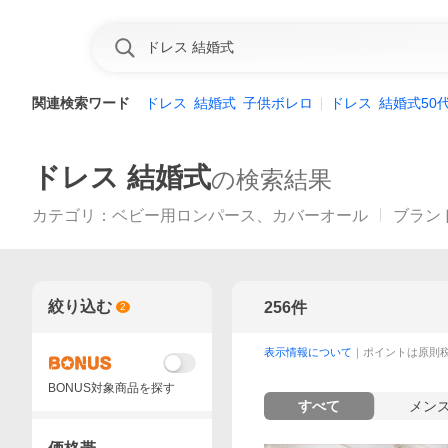
関連検索ワード
ドレス
結婚式
子供ボレロ
ドレス
結婚式50
ドレス 結婚式
の検索結果
カテゴリ
：
ベビー用ロンパース、カバーオール
ブラン
絞り込む
256
件
2
表示情報について
｜ポイントは原則
BONUS対象商品を探す
すべて
メン