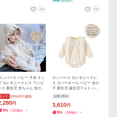
ロンパース ベビー 子供 キッ
ロンパース セレモニードレ
ズ セレモニードレス ワンピ
ス カバーオール ベビー 女の
ース 新生児 赤ちゃん 女の子
子 新生児 誕生日フォト ハー
カパーオール 退院着 お宮参
フバースデー ベビー服 長袖
59
%OFF価格
おトク
お取り寄せ
り 記念日 写真撮影 結婚式 レ
2,280
円
ース 可愛い
3,610
円
5
%
（
103
pt
）
5
%
（
164
pt
）