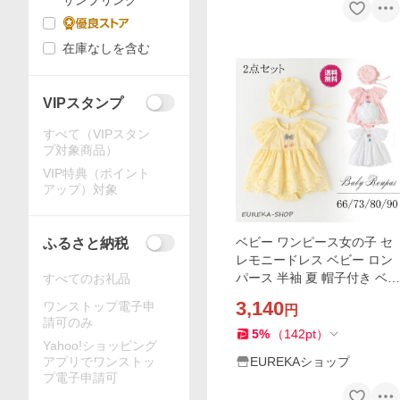
サンプリング
在庫なしを含む
VIPスタンプ
すべて（VIPスタン
プ対象商品）
VIP特典（ポイント
アップ）対象
ベビー ワンピース女の子 セ
ふるさと納税
レモニードレス ベビー ロン
パース 半袖 夏 帽子付き ベビ
すべてのお礼品
ー服 入園式 ベビードレス 結
3,140
ワンストップ電子申
円
婚式 お宮参り 新生児 子供服
請可のみ
5
%
（
142
pt
）
Yahoo!ショッピング
アプリでワンストッ
EUREKAショップ
プ電子申請可