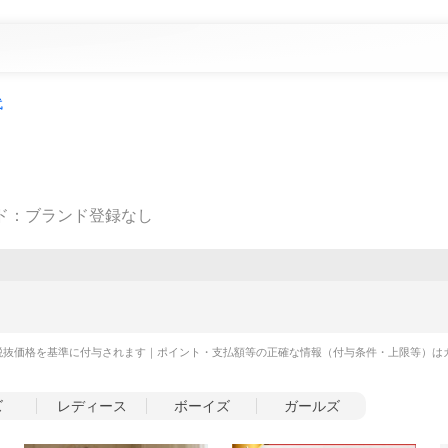
代
ド
：
ブランド登録なし
税抜価格を基準に付与されます｜ポイント・支払額等の正確な情報（付与条件・上限等）は
ズ
レディース
ボーイズ
ガールズ