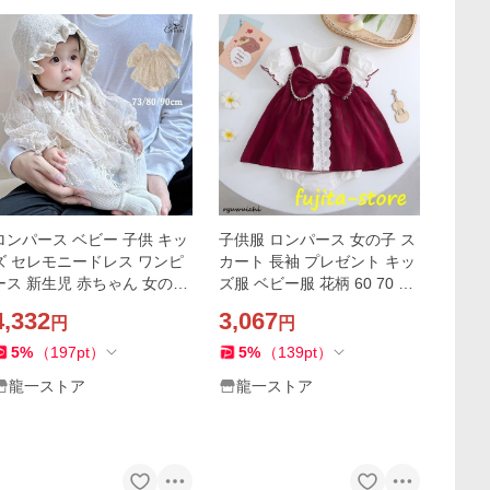
ロンパース ベビー 子供 キッ
子供服 ロンパース 女の子 ス
ズ セレモニードレス ワンピ
カート 長袖 プレゼント キッ
ース 新生児 赤ちゃん 女の子
ズ服 ベビー服 花柄 60 70 80
カパーオール 退院着 お宮参
90 春 夏 秋 冬 赤ちゃん服 フ
4,332
3,067
円
円
り 記念日 写真撮影 結婚式 レ
リル 子供ドレス 結婚式 お姫
ース 可愛い
様
5
%
（
197
pt
）
5
%
（
139
pt
）
龍一ストア
龍一ストア