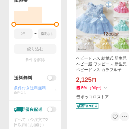
価格帯
〜
絞り込む
ベビードレス 結婚式 新生児
条件を解除
ベビー服 ワンピース 新生児
ベビードレス カラフル子供
ドレス カラードレス カジュ
送料無料
2,125
円
アル ワンピース
条件付き送料無料
5
%
（
96
pt
）
条件なし
ポッコロストア
すべて（今注文で2
日以内にお届け）