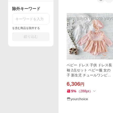
除外キーワード
を含む商品を除外する
絞り込む
ベビー ドレス 子供 ドレス長
袖 2点セット ベビー服 女の
子 新生児 チュールワンピー
ス フォーマル 出産祝 結婚式
6,306
円
プレゼント66/73/80/90 春秋
服 韓国子供服
5
%
（
288
pt
）
yourchoice