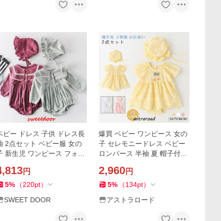
ベビー ドレス 子供 ドレス長
爆買 ベビー ワンピース 女の
袖 2点セット ベビー服 女の
子 セレモニードレス ベビー
子 新生児 ワンピース フォー
ロンパース 半袖 夏 帽子付き
マル 出産祝 結婚式 プレゼン
ベビー服 入園式 ベビードレ
4,813
2,960
円
円
ト66/73/80/90 通園に大活躍
ス 結婚式 お宮参り 新生児 子
可愛い 新作
供服 百日祝い
5
%
（
220
pt
）
5
%
（
134
pt
）
SWEET DOOR
アストラロード