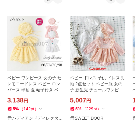
ベビー ワンピース 女の子 セ
ベビー ドレス 子供 ドレス長
レモニードレス ベビー ロン
袖 2点セット ベビー服 女の
パース 半袖 夏 帽子付き ベビ
子 新生児 チュールワンピー
ー服 入園式 ベビードレス 結
ス フォーマル 出産祝 結婚式
3,138
5,007
円
円
婚式 お宮参り 新生児 子供服
プレゼント66/73/80/90 春秋
百日祝い
服 子供服
5
%
（
142
pt
）
5
%
（
229
pt
）
バディアンドディレクター
SWEET DOOR
ズ