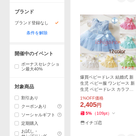
ブランド
ブランド登録なし
条件を解除
開催中のイベント
ボーナスセレクショ
ン最大40%
爆買ベビードレス 結婚式 新
生児 ベビー服 ワンピース 新
対象商品
生児 ベビードレス カラフル
子供ドレス カラードレス カ
割引あり
1
%OFF価格
ジュアル ワンピース
2,405
円
クーポンあり
5
%
（
109
pt
）
ソーシャルギフト
イチゴ恋
定期購入
お試し・