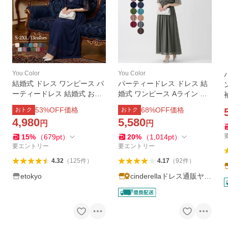
You Color
You Color
結婚式 ドレス ワンピース パ
パーティードレス ドレス 結
ーティードレス 結婚式 お呼
婚式 ワンピース Aライン フ
ばれ ロング 大きいサイズ お
ォーマル 袖あり 同窓会 謝恩
53
%OFF価格
68
%OFF価格
おトク
おトク
呼ばれ レース ドレス マキシ
会 20代 30代 大きいサイズ
4,980
5,580
円
円
ロングドレス オケージョン
成人式 二次会 ロング 披露宴
女子会 食事会
レース yj188202
15
%
（
679
pt
）
20
%
（
1,014
pt
）
要エントリー
要エントリー
4.32
（
125
件
）
4.17
（
92
件
）
etokyo
cinderellaドレス通販ヤフ
ー店