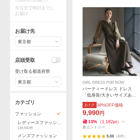
今注文で明日までに
お届け
お届け先
東京都
店頭受取
受け取る都道府県
東京都
GIRL DRESS FOR NOW
パーティードレス ドレス
「低身長/大きいサイズあり
（〜4L）」オーガンジースリ
カテゴリ
38
%OFF価格
おトク
ーブXラインキーネック フレ
9,990
円
ア ロング 結婚式 ワンピース
ファッション
パーティードレ…
13
%
（
1,182
pt
）
レディースファッショ
要エントリー
148,942
件
ン
メンズファッション
5.00
（
6
件
）