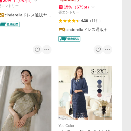
20
%
（
1,087
pt
）
シースルー ycpt90
次会 謝恩会 ycpt18
要エントリー
15
%
（
679
pt
）
要エントリー
cinderellaドレス通販ヤフ
ー店
4.36
（
11
件
）
cinderellaドレス通販ヤフ
ー店
You Color