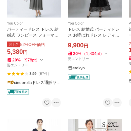
You Color
You Color
P
パーティードレス ドレス 結
ドレス 結婚式 パーティドレ
婚式 ワンピース フォーマル
ス お呼ばれドレス レディー
お呼ばれ ロングドレス 同窓
ス ワンピース ロングドレス
2
9,900
52
%OFF価格
おトク
円
会 謝恩会 大きいサイズ 二次
レース シアーワンピース パ
5,380
円
会 ロング 長袖 30代 20代 40
フスリーブ 異素材ミックス
20
%
（
1,804
pt
）
代 50代 yj188528
シースルー ycpt90
要エントリー
20
%
（
978
pt
）
要エントリー
etokyo
3.99
（
97
件
）
cinderellaドレス通販ヤフ
ー店