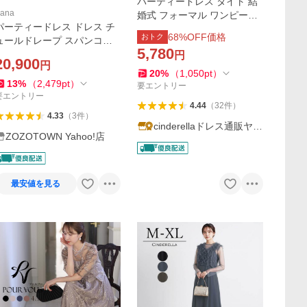
パーティードレス タイト 結
ana
婚式 フォーマル ワンピース
パーティードレス ドレス チ
タイト ロング 大きいサイズ
68
%OFF価格
おトク
ュールドレープ スパンコー
お呼ばれ 結婚式ドレス オケ
5,780
ル 花刺繍 ドレス 結婚式 パー
円
ージョン 演奏会 披露宴 発表
20,900
円
ティードレス オケージョン
会 半袖 yj188538
20
%
（
1,050
pt
）
ドレス お呼ばれワンピース
13
%
（
2,479
pt
）
要エントリー
要エントリー
4.44
（
32
件
）
4.33
（
3
件
）
cinderellaドレス通販ヤフ
ZOZOTOWN Yahoo!店
ー店
最安値を見る