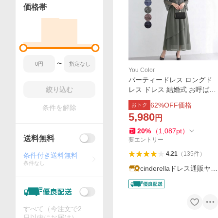
価格帯
〜
You Color
パーティードレス ロングド
絞り込む
レス ドレス 結婚式 お呼ばれ
フォーマル ワンピース ロン
62
%OFF価格
おトク
条件を解除
グ丈 袖あり 長袖 七分袖 同窓
5,980
円
会 二次会 マキシ丈 20代 30
代 40代 ycpt11
20
%
（
1,087
pt
）
送料無料
要エントリー
4.21
（
135
件
）
条件付き送料無料
条件なし
cinderellaドレス通販ヤフ
ー店
すべて（今注文で2
日以内にお届け）