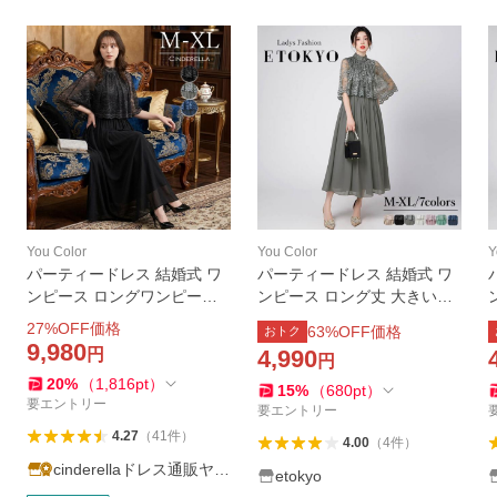
You Color
You Color
Y
パーティードレス 結婚式 ワ
パーティードレス 結婚式 ワ
ンピース ロングワンピース
ンピース ロング丈 大きいサ
ロングドレス 大きいサイズ 2
イズ 20代 30代 40代 エレガ
27
%OFF価格
63
%OFF価格
おトク
0代 30代 40代 ドレス フォー
ント 大人 可愛い ママ ドレス
9,980
円
4,990
円
マル パーティー お呼ばれ 同
フォーマル レディース パー
20
%
（
1,816
pt
）
窓会 上品 ycpt23
ティー ycpt23
15
%
（
680
pt
）
要エントリー
要エントリー
4.27
（
41
件
）
4.00
（
4
件
）
cinderellaドレス通販ヤフ
etokyo
ー店