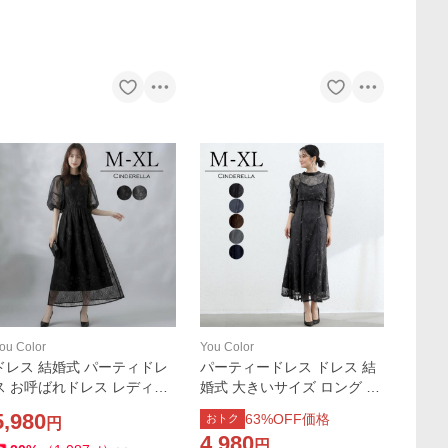
ou Color
You Color
ドレス 結婚式 パーティドレ
パーティードレス ドレス 結
ス お呼ばれドレス レディー
婚式 大きいサイズ ロング ロ
ス ワンピース ロングドレス
ングドレス 20代 30代 40代
5,980
63
%OFF価格
おトク
円
レース シアーワンピース パ
ワンピース ワンピースドレ
4,980
円
フスリーブ 異素材ミックス
ス お呼ばれ 成人式 同窓会 二