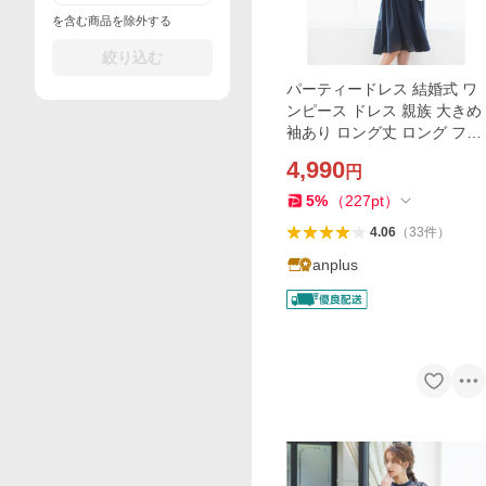
を含む商品を除外する
絞り込む
パーティードレス 結婚式 ワ
ンピース ドレス 親族 大きめ
袖あり ロング丈 ロング フォ
ーマルドレス 大きいサイズ
4,990
円
春 夏 秋 冬 20代 30代 40代 5
0代 60代
5
%
（
227
pt
）
4.06
（
33
件
）
anplus