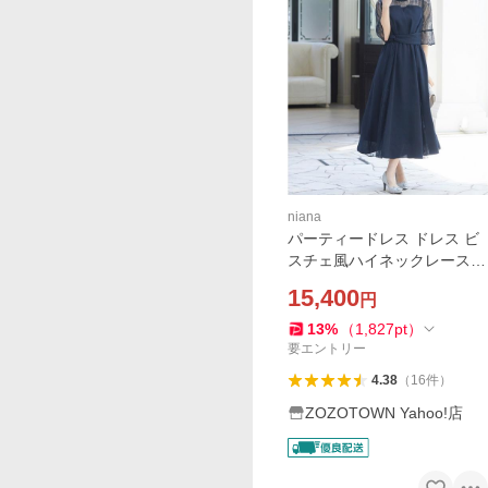
niana
パーティードレス ドレス ビ
スチェ風ハイネックレース結
婚式ワンピース
15,400
円
13
%
（
1,827
pt
）
要エントリー
4.38
（
16
件
）
ZOZOTOWN Yahoo!店