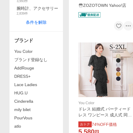
3,993
件
ZOZOTOWN Yahoo!店
腕時計、アクセサリー
2,839
件
条件を解除
ブランド
You Color
ブランド登録なし
AddRouge
DRESS+
Lace Ladies
HUG.U
Cinderella
You Color
ドレス 結婚式 パーティード
mily bilet
レス ワンピース 成人式 同窓
PourVous
会 謝恩会 ミディアム レース
74
%OFF価格
おトク
atlo
演奏会 タイト ワンピース 二
5,580
円
次会 袖あり 卒業式 20代 半