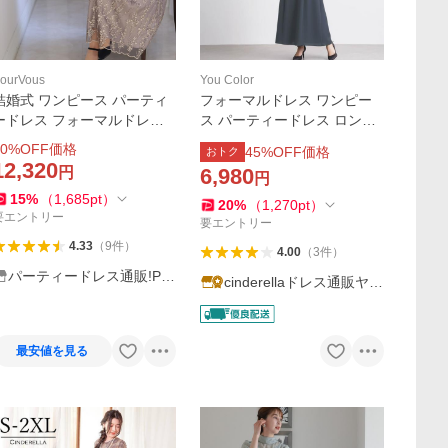
ourVous
You Color
結婚式 ワンピース パーティ
フォーマルドレス ワンピー
ードレス フォーマルドレス
ス パーティードレス ロング
お呼ばれ ドレス フォーマル
丈 ミモレ丈 レディース ドレ
0
%OFF価格
45
%OFF価格
おトク
服 服装 プチプラ 即日発送 大
ス 3点セット セレモニードレ
12,320
円
6,980
円
人 上品 20代30代40代 大き
ス フェミニン 長袖 チュール
15
%
（
1,685
pt
）
いサイズ 春 夏
フリル ycpt85
20
%
（
1,270
pt
）
要エントリー
要エントリー
4.33
（
9
件
）
4.00
（
3
件
）
パーティードレス通販!Po
cinderellaドレス通販ヤフ
urVous
ー店
最安値を見る