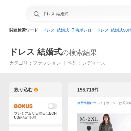
関連検索ワード
ドレス
結婚式
子供ボレロ
ドレス
結婚式50
ドレス 結婚式
の検索結果
カテゴリ
：
ファッション
性別
：
レディース
絞り込む
155,718
件
2
表示情報について
｜ポイントは原則
プレミアムな日曜日はBON
US商品がお得