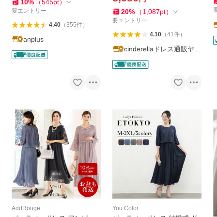
0代 60代
10
%
（
545
pt
）
人式 同窓会 ycpt09a
要エントリー
20
%
（
1,087
pt
）
要エントリー
4.40
（
355
件
）
4.10
（
41
件
）
anplus
cinderellaドレス通販ヤフ
ー店
AddRouge
You Color