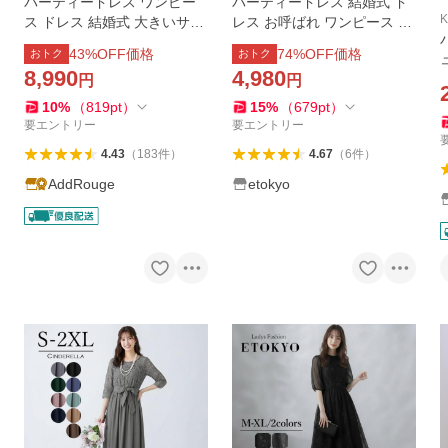
パーティードレス ワンピー
パーティードレス 結婚式 ド
K
ス ドレス 結婚式 大きいサイ
レス お呼ばれ ワンピース 結
ズ フォーマル体型カバーロ
婚式フォーマルドレス 大き
43
%OFF価格
74
%OFF価格
おトク
おトク
ング丈 50代 女性 レディース
いサイズ ドレス お呼ばれド
8,990
4,980
円
円
親族 試着チケット対象
レス シフォンロング ロング
セットアップ
10
%
（
819
pt
）
15
%
（
679
pt
）
要エントリー
要エントリー
4.43
（
183
件
）
4.67
（
6
件
）
AddRouge
etokyo