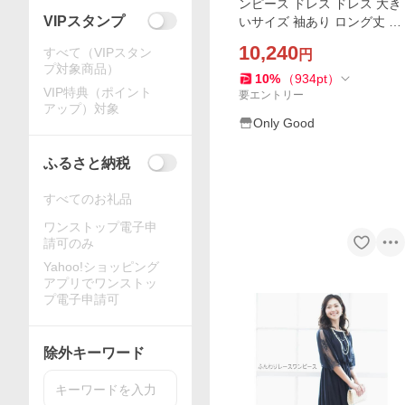
ンピース ドレス ドレス 大き
VIPスタンプ
いサイズ 袖あり ロング丈 ロ
ング 冬 春 夏 秋 入学式 レー
10,240
すべて（VIPスタン
円
ス おしゃれ 20代 30代 40代
プ対象商品）
50代
10
%
（
934
pt
）
VIP特典（ポイント
要エントリー
アップ）対象
Only Good
ふるさと納税
すべてのお礼品
ワンストップ電子申
請可のみ
Yahoo!ショッピング
アプリでワンストッ
プ電子申請可
除外キーワード