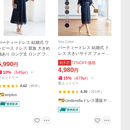
You Color
パーティードレス 結婚式 ワ
パーティードレス 結婚式 ド
ンピース ドレス 親族 大きめ
レス 大きいサイズ フォーマ
袖あり ロング丈 ロング フォ
ル ワンピース レース 袖あり
ーマルドレス 大きいサイズ
5,990
72
%OFF価格
おトク
円
同窓会 謝恩会 披露宴 成人式
春 夏 秋 冬 20代 30代 40代 5
4,980
円
二次会 スカート タイト 演奏
0代 60代
10
%
（
545
pt
）
会 黒 yj188262
要エントリー
15
%
（
679
pt
）
要エントリー
4.42
（
86
件
）
4.30
（
201
件
）
anplus
cinderellaドレス通販ヤフ
ー店