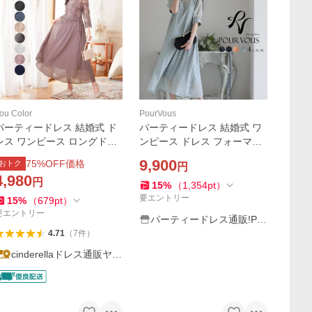
ou Color
PourVous
パーティードレス 結婚式 ド
パーティードレス 結婚式 ワ
レス ワンピース ロングドレ
ンピース ドレス フォーマル
ス レディース 20代 30代 ゆ
ドレス フォーマル 大きいサ
9,900
75
%OFF価格
おトク
円
ったり ロング丈 ロングワン
イズ お呼ばれ 体型カバー 小
4,980
円
ピース 大きいサイズ 謝恩会
柄 上品 小さいサイズ 顔合わ
15
%
（
1,354
pt
）
披露宴 yj188591
せ 韓国 20代 30代
要エントリー
15
%
（
679
pt
）
要エントリー
パーティードレス通販!Po
urVous
4.71
（
7
件
）
cinderellaドレス通販ヤフ
ー店