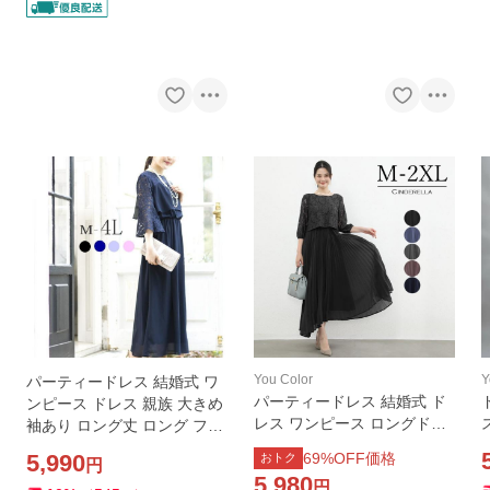
You Color
Y
パーティードレス 結婚式 ワ
パーティードレス 結婚式 ド
ンピース ドレス 親族 大きめ
レス ワンピース ロングドレ
袖あり ロング丈 ロング フォ
ス お呼ばれ マキシワンピー
ーマルドレス 大きいサイズ
5,990
69
%OFF価格
おトク
円
ス プリーツ プリーツスカー
春 夏 秋 冬 20代 30代 40代 5
5,980
円
ト ロングスカート 七分袖 成