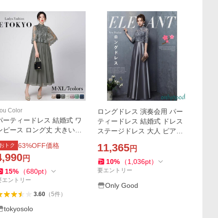
ou Color
ロングドレス 演奏会用 パー
パーティードレス 結婚式 ワ
ティードレス 結婚式 ドレス
ンピース ロング丈 大きいサ
ステージドレス 大人 ピアノ
イズ 20代 30代 40代 エレガ
発表会 コーラス 合唱衣装 マ
63
%OFF価格
11,365
おトク
円
ント 大人 可愛い ママ ドレス
キシ丈 20代30代40代 大きい
4,990
円
フォーマル レディース パー
サイズ 成人式
10
%
（
1,036
pt
）
ティー ycpt23
要エントリー
15
%
（
680
pt
）
要エントリー
Only Good
3.60
（
5
件
）
tokyosolo