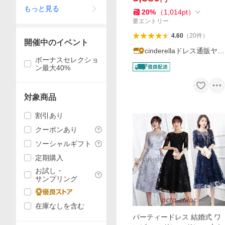
もっと見る
袖 30代 yj188190
20
%
（
1,014
pt
）
要エントリー
4.60
（
20
件
）
開催中のイベント
cinderellaドレス通販ヤフ
ボーナスセレクショ
ー店
ン最大40%
対象商品
割引あり
クーポンあり
ソーシャルギフト
定期購入
お試し・
サンプリング
在庫なしを含む
パーティードレス 結婚式 ワ