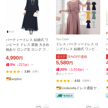
You Color
Y
パーティードレス 結婚式 ワ
ドレス パーティードレス ロ
ンピース ドレス 親族 大きめ
ングドレス 結婚式 ワンピー
袖あり ロング丈 ロング フォ
ス 成人式 同窓会 大きいサイ
ーマルドレス 大きいサイズ
4,990
76
%OFF価格
おトク
円
ズ 謝恩会 二次会 卒業式 入学
春 夏 秋 冬 20代 30代 40代 5
5,580
円
式 フォーマルドレス 30代 20
0代 60代
5
%
（
227
pt
）
代 40代 yj188336
20
%
（
1,014
pt
）
3.80
（
5
件
）
要エントリー
anplus
4.02
（
58
件
）
cinderellaドレス通販ヤフ
ー店