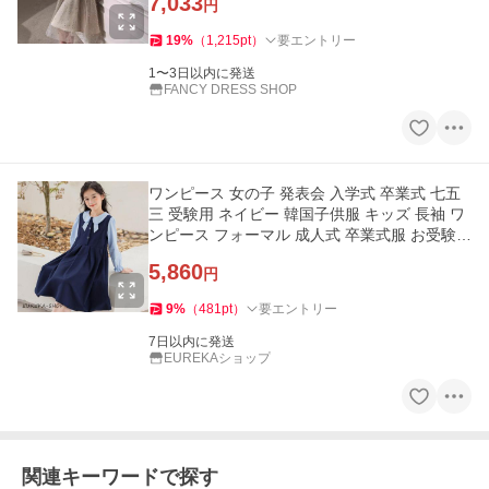
7,033
円
19
%
（
1,215
pt
）
要エントリー
1〜3日以内に発送
FANCY DRESS SHOP
ワンピース 女の子 発表会 入学式 卒業式 七五
三 受験用 ネイビー 韓国子供服 キッズ 長袖 ワ
ンピース フォーマル 成人式 卒業式服 お受験
ワンピー ワンピ 小学
5,860
円
9
%
（
481
pt
）
要エントリー
7日以内に発送
EUREKAショップ
関連キーワードで探す