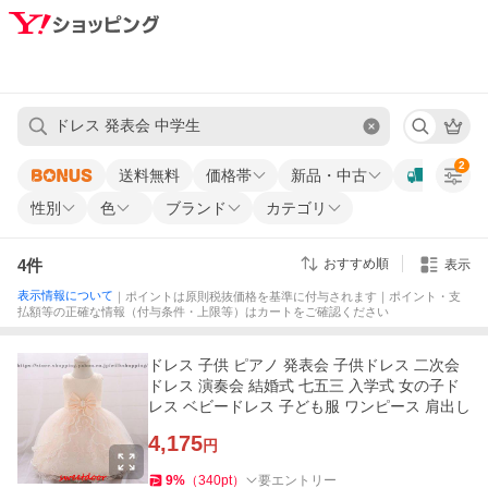
2
送料無料
価格帯
新品・中古
性別
色
ブランド
カテゴリ
4
件
おすすめ順
表示
表示情報について
｜ポイントは原則税抜価格を基準に付与されます｜ポイント・支
払額等の正確な情報（付与条件・上限等）はカートをご確認ください
ドレス 子供 ピアノ 発表会 子供ドレス 二次会
ドレス 演奏会 結婚式 七五三 入学式 女の子ド
レス ベビードレス 子ども服 ワンピース 肩出し
4,175
円
9
%
（
340
pt
）
要エントリー