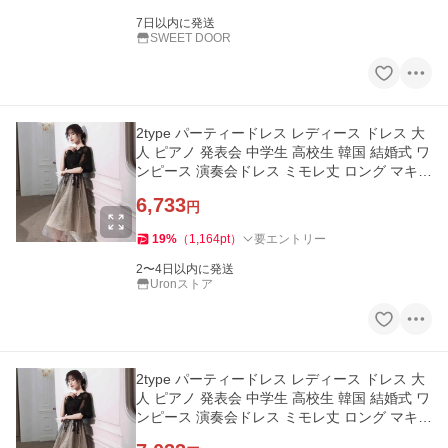
7日以内に発送
SWEET DOOR
2type パーティードレス レディース ドレス 大
人 ピアノ 発表会 中学生 高校生 韓国 結婚式 ワ
ンピース 演奏会ドレス ミモレ丈 ロング マキシ
丈 膝丈 イブニング
6,733
円
19
%
（
1,164
pt
）
要エントリー
2〜4日以内に発送
Uronストア
2type パーティードレス レディース ドレス 大
人 ピアノ 発表会 中学生 高校生 韓国 結婚式 ワ
ンピース 演奏会ドレス ミモレ丈 ロング マキシ
丈 膝丈 イブニング