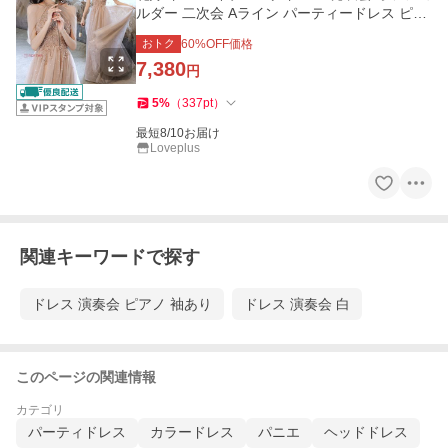
ルダー 二次会 Aライン パーティードレス ピン
ク 結婚式 前撮り
おトク
60
%OFF価格
7,380
円
5
%
（
337
pt
）
最短8/10お届け
Loveplus
関連キーワードで探す
ドレス 演奏会 ピアノ 袖あり
ドレス 演奏会 白
このページの関連情報
カテゴリ
パーティドレス
カラードレス
パニエ
ヘッドドレス