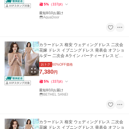
5
%
（
337
pt
）
最短8/10お届け
AquaDoor
カラードレス 格安 ウェディングドレス 二次会
花嫁 ドレス イブニングドレス 発表会 オフショ
ルダー 二次会 Aライン パーティードレス ピン
ク 結婚式 前撮り
おトク
60
%OFF価格
7,380
円
5
%
（
337
pt
）
最短8/10お届け
BETHEL SANEI
カラードレス 格安 ウェディングドレス 二次会
花嫁 ドレス イブニングドレス 発表会 オフショ