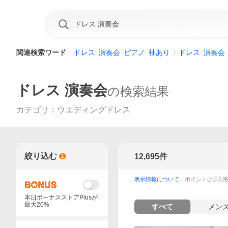
関連検索ワード
ドレス
演奏会
ピアノ
袖あり
ドレス
演奏会
ドレス 演奏会
の検索結果
カテゴリ
：
ウエディングドレス
絞り込む
12,695
件
1
表示情報について
｜ポイントは原則
本日ボーナスストアPlusが
最大20%
すべて
メン