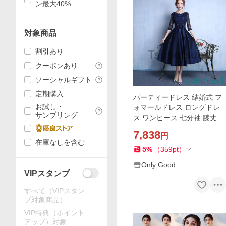
ン最大40%
対象商品
割引あり
クーポンあり
ソーシャルギフト
定期購入
パーティードレス 結婚式 フ
お試し・
ォマールドレス ロングドレ
サンプリング
ス ワンピース 七分袖 膝丈 ミ
モレ丈 ロング丈 マキシワン
7,838
円
ピース 袖あり 二次会 演奏会
在庫なしを含む
発表会
5
%
（
359
pt
）
Only Good
VIPスタンプ
すべて（VIPスタン
プ対象商品）
VIP特典（ポイント
アップ）対象