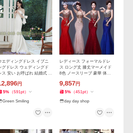
ウエディングドレス イブニ
レディース フォーマルドレ
ングドレス ウェディングド
ス ロング丈 膝丈マーメイド
レス 安い お呼ばれ 結婚式 ウ
8色 ノースリーブ 豪華 体型
エディング ロングドレス 白
カバー 着痩せ 上品 気質優雅
12,896
9,857
円
円
マーメイドドレス カクテル
20代 30代 40代 結婚式 二次
ドレス STAR WEDDING
会 演奏会
5
%
（
591
pt
）
5
%
（
451
pt
）
Green Smiling
day day shop