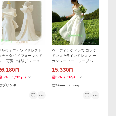
新品ウェディングドレス ビ
ウェディングドレス ロング
スチェタイプ フォーマルド
ドレス Aラインドレス オー
レス 可愛い蝶結び マーメイ
ガンジー ノースリーブ ワン
ドトレーンライン パーティ
ピース 二次会 結婚式 前撮り
26,180
15,330
円
円
ー 花嫁ロングドレス 結婚式
ブライダル 花嫁 ウエディン
二次会
グドレス
5
%
（
1,201
pt
）
5
%
（
702
pt
）
ブリンキー
Green Smiling