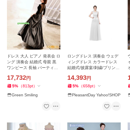
ドレス 大人 ピアノ 発表会 ロ
ロングドレス 演奏会 ウェデ
ング 演奏会 結婚式 母親 黒
ィングドレス カラードレス
ワンピース 長袖 パーティー
結婚式/披露宴/刺繍/プリンセ
ドレス イブニングドレス フ
スライン/二次会/パーティー
17,732
14,393
円
円
ォーマル
ドレス/マタニティ/演奏会/お
嫁さん/発表会/花嫁
5
%
（
813
pt
）
5
%
（
658
pt
）
Green Smiling
PleasantDay Yahoo!SHOP