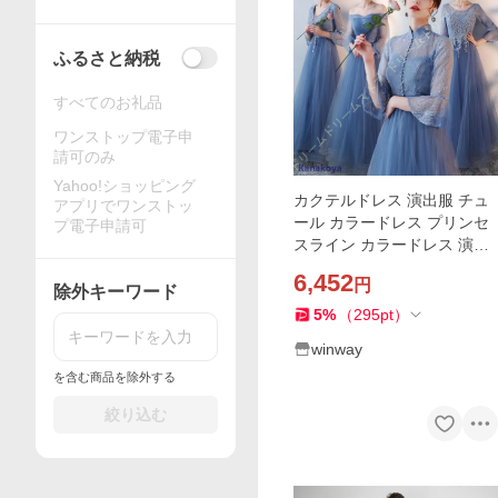
ふるさと納税
すべてのお礼品
ワンストップ電子申
請可のみ
Yahoo!ショッピング
カクテルドレス 演出服 チュ
アプリでワンストッ
ール カラードレス プリンセ
プ電子申請可
スライン カラードレス 演奏
会 発表会 メッシュ スタイル
6,452
円
ウェディングドレス ロング
除外キーワード
ドレス 高級
5
%
（
295
pt
）
winway
を含む商品を除外する
絞り込む