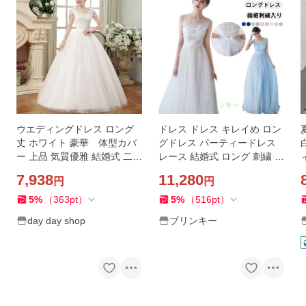
ウエディングドレス ロング
ドレス ドレス キレイめ ロン
丈 ホワイト 豪華 体型カバ
グドレス パーティードレス
ー 上品 気質優雅 結婚式 二次
レース 結婚式 ロング 刺繍 二
会 演奏会 花嫁ドレス 披露宴
次会 ウエディングドレス 演
7,938
11,280
円
円
撮影 編み上げ式
奏会 披露宴 お嫁さん 発表会
5
%
（
363
pt
）
5
%
（
516
pt
）
day day shop
ブリンキー