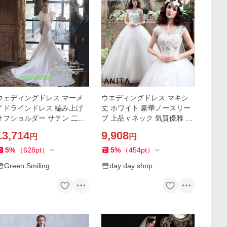
ウェディングドレス マーメ
ウエディングドレス マキシ
イドラインドレス 編み上げ
丈 ホワイト 豪華ノースリー
オフショルダー サテン 二次
ブ 上品ｖネック 気質優雅 結
会 結婚式 ブライダル ロング
婚式 二次会 演奏会 花嫁ドレ
13,714
9,908
円
円
ドレス 前撮り 挙式 花嫁 ウエ
ス 披露宴 撮影 編み上げ式
ディング衣装
5
%
（
628
pt
）
5
%
（
454
pt
）
Green Smiling
day day shop