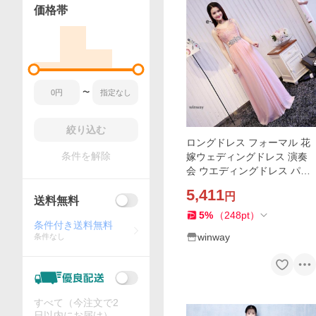
価格帯
〜
絞り込む
ロングドレス フォーマル 花
条件を解除
嫁ウェディングドレス 演奏
会 ウエディングドレス パー
ティードレス 安い 大きいサ
5,411
円
イズ 二次会 カラードレス 二
送料無料
次会
5
%
（
248
pt
）
条件付き送料無料
winway
条件なし
すべて（今注文で2
日以内にお届け）