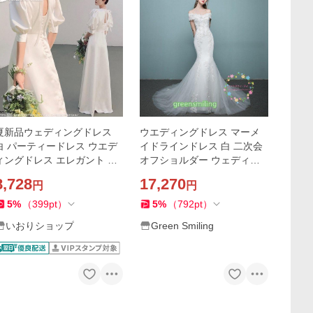
夏新品ウェディングドレス
ウエディングドレス マーメ
白 パーティードレス ウエデ
イドラインドレス 白 二次会
ィングドレス エレガント 簡
オフショルダー ウェディン
約 パーティー 花嫁ロングド
グドレス ブライダル 花嫁 結
8,728
17,270
円
円
レス ワンピース 結婚式 二次
婚式 二次会 披露宴 前撮り ロ
会
ングドレス
5
%
（
399
pt
）
5
%
（
792
pt
）
いおりショップ
Green Smiling