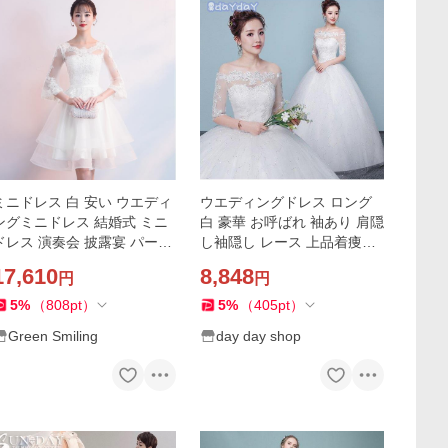
ミニドレス 白 安い ウエディ
ウエディングドレス ロング
ングミニドレス 結婚式 ミニ
白 豪華 お呼ばれ 袖あり 肩隠
ドレス 演奏会 披露宴 パーテ
し袖隠し レース 上品着痩せ
ィードレス 二次会 ウェディ
結婚式 二次会 演奏会 花嫁 披
17,610
8,848
円
円
ングドレス ミニ 長袖 花嫁 コ
露宴 撮影 編み上げ式
ンサート
5
%
（
808
pt
）
5
%
（
405
pt
）
Green Smiling
day day shop