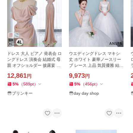
ドレス 大人 ピアノ 発表会 ロ
ウエディングドレス マキシ
ングドレス 演奏会 結婚式 母
丈 ホワイト 豪華ノースリー
親 オフショルダー 披露宴 レ
ブ レース 上品 気質優雅 結婚
ディース パーティードレス
式 二次会 演奏会 花嫁ドレス
12,861
9,973
円
円
花嫁
披露宴 撮影 編み上げ式
5
%
（
589
pt
）
5
%
（
456
pt
）
ブリンキー
day day shop