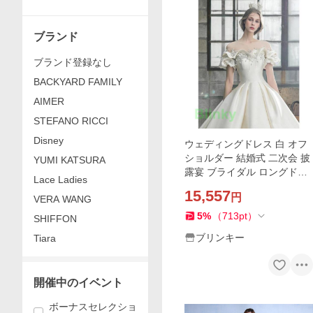
ブランド
ブランド登録なし
BACKYARD FAMILY
AIMER
STEFANO RICCI
Disney
ウェディングドレス 白 オフ
ショルダー 結婚式 二次会 披
YUMI KATSURA
露宴 ブライダル ロングドレ
Lace Ladies
ス 花嫁 ウエディングドレス
15,557
円
VERA WANG
プリンセスライン
5
%
（
713
pt
）
SHIFFON
ブリンキー
Tiara
開催中のイベント
ボーナスセレクショ