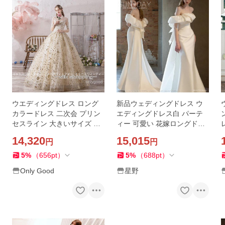
ウエディングドレス ロング
新品ウェディングドレス ウ
カラードレス 二次会 プリン
エディングドレス白 パーテ
セスライン 大きいサイズ 結
ィー 可愛い 花嫁ロングドレ
婚式 演奏会 ウェディングド
ス 結婚式 トレーンライン 二
14,320
15,015
円
円
レス ゴールド プロムドレス
次会 フォームドレス お呼ば
花嫁 ロングドレス
れ 挙式hs6846
5
%
（
656
pt
）
5
%
（
688
pt
）
Only Good
星野