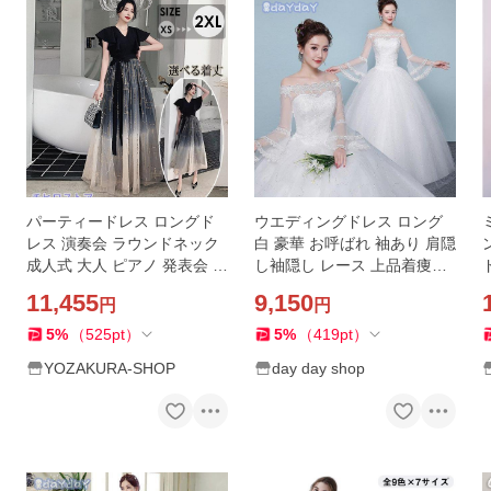
パーティードレス ロングド
ウエディングドレス ロング
レス 演奏会 ラウンドネック
白 豪華 お呼ばれ 袖あり 肩隠
成人式 大人 ピアノ 発表会 結
し袖隠し レース 上品着痩せ
婚式 ステージ 母親 20代 30
結婚式 二次会 演奏会 花嫁 披
11,455
9,150
円
円
代 40代
露宴 撮影 編み上げ式
5
%
（
525
pt
）
5
%
（
419
pt
）
YOZAKURA-SHOP
day day shop