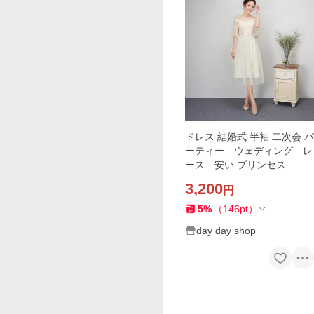
ドレス 結婚式 半袖 二次会 パ
ーティー ウェディング レ
ース 安い プリンセス 白
披露宴 膝丈 大きいサイ
3,200
円
ズ シンプルドレス
5
%
（
146
pt
）
day day shop