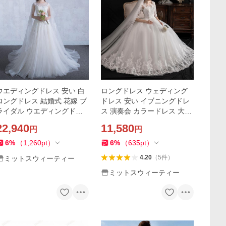
ウエディングドレス 安い 白
ロングドレス ウェディング
ロングドレス 結婚式 花嫁 ブ
ドレス 安い イブニングドレ
ライダル ウエディングドレ
ス 演奏会 カラードレス 大き
ス ブライダル aライン 二次
いサイズ 結婚式 お呼ばれ 大
22,940
11,580
円
円
会 パーティードレス 演奏会
きい ピアノ ステージドレス
フォーマル
プリンセス
6
%
（
1,260
pt
）
6
%
（
635
pt
）
4.20
（
5
件
）
ミットスウィーティー
ミットスウィーティー