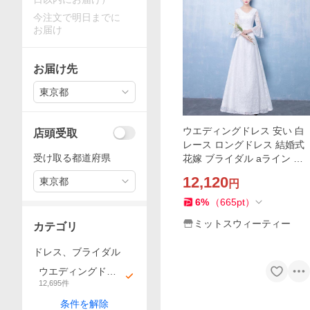
今注文で明日までに
お届け
お届け先
東京都
ウエディングドレス 安い 白
店頭受取
レース ロングドレス 結婚式
受け取る都道府県
花嫁 ブライダル aライン 二
次会 パーティードレス 演奏
12,120
東京都
円
会 披露宴 フォーマルドレス
袖あり 秋冬
6
%
（
665
pt
）
ミットスウィーティー
カテゴリ
ドレス、ブライダル
ウエディングドレ
12,695
件
ス
条件を解除