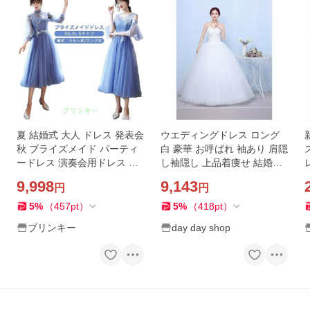
夏 結婚式 大人 ドレス 発表会
ウエディングドレス ロング
秋 ブライズメイド パーティ
白 豪華 お呼ばれ 袖あり 肩隠
ードレス 演奏会用ドレス 春
し袖隠し 上品着痩せ 結婚式
ピアノ 演奏会 冬 高校生 ロン
二次会 演奏会 花嫁 披露宴 撮
9,998
9,143
円
円
グドレス XS 演奏会ドレ
影 編み上げ式
5
%
（
457
pt
）
5
%
（
418
pt
）
ブリンキー
day day shop