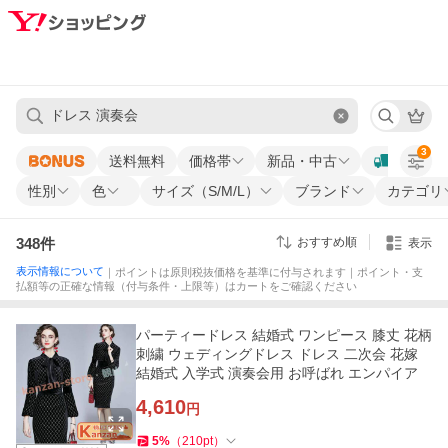
3
送料無料
価格帯
新品・中古
性別
色
サイズ（S/M/L）
ブランド
カテゴリ
348
件
おすすめ順
表示
表示情報について
｜ポイントは原則税抜価格を基準に付与されます｜ポイント・支
払額等の正確な情報（付与条件・上限等）はカートをご確認ください
パーティードレス 結婚式 ワンピース 膝丈 花柄
刺繍 ウェディングドレス ドレス 二次会 花嫁
結婚式 入学式 演奏会用 お呼ばれ エンパイア
4,610
円
5
%
（
210
pt
）