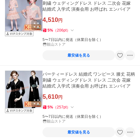
刺繍 ウェディングドレス ドレス 二次会 花嫁
結婚式 入学式 演奏会用 お呼ばれ エンパイア
4,510
円
5
%
（
206
pt
）
5〜7日以内に発送（休業日を除く）
観山ストア
最安値を見る
パーティードレス 結婚式 ワンピース 膝丈 花柄
刺繍 ウェディングドレス ドレス 二次会 花嫁
結婚式 入学式 演奏会用 お呼ばれ エンパイア
5,610
円
5
%
（
257
pt
）
5〜7日以内に発送（休業日を除く）
観山ストア
最安値を見る