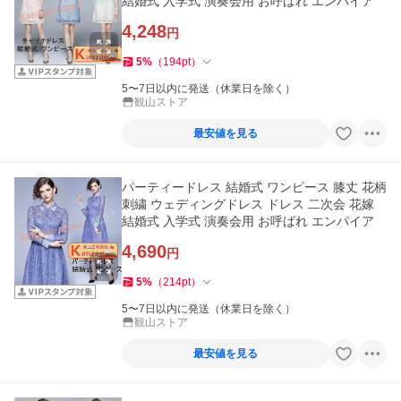
結婚式 入学式 演奏会用 お呼ばれ エンパイア
4,248
円
5
%
（
194
pt
）
5〜7日以内に発送（休業日を除く）
観山ストア
最安値を見る
パーティードレス 結婚式 ワンピース 膝丈 花柄
刺繍 ウェディングドレス ドレス 二次会 花嫁
結婚式 入学式 演奏会用 お呼ばれ エンパイア
4,690
円
5
%
（
214
pt
）
5〜7日以内に発送（休業日を除く）
観山ストア
最安値を見る