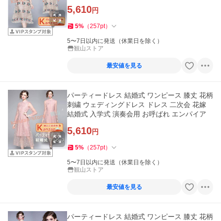
5,610
円
5
%
（
257
pt
）
5〜7日以内に発送（休業日を除く）
観山ストア
最安値を見る
パーティードレス 結婚式 ワンピース 膝丈 花柄
刺繍 ウェディングドレス ドレス 二次会 花嫁
結婚式 入学式 演奏会用 お呼ばれ エンパイア
5,610
円
5
%
（
257
pt
）
5〜7日以内に発送（休業日を除く）
観山ストア
最安値を見る
パーティードレス 結婚式 ワンピース 膝丈 花柄