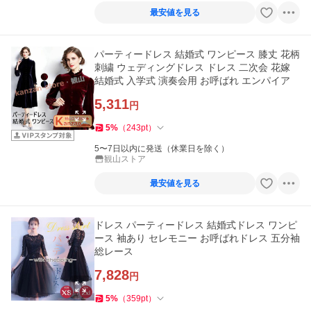
最安値を見る
パーティードレス 結婚式 ワンピース 膝丈 花柄
刺繍 ウェディングドレス ドレス 二次会 花嫁
結婚式 入学式 演奏会用 お呼ばれ エンパイア
5,311
円
5
%
（
243
pt
）
5〜7日以内に発送（休業日を除く）
観山ストア
最安値を見る
ドレス パーティードレス 結婚式ドレス ワンピ
ース 袖あり セレモニー お呼ばれドレス 五分袖
総レース
7,828
円
5
%
（
359
pt
）