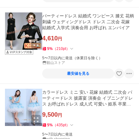
パーティードレス 結婚式 ワンピース 膝丈 花柄
刺繍 ウェディングドレス ドレス 二次会 花嫁
結婚式 入学式 演奏会用 お呼ばれ エンパイア
4,610
円
5
%
（
210
pt
）
5〜7日以内に発送（休業日を除く）
観山ストア
最安値を見る
カラードレス ミニ 安い 花嫁 結婚式 二次会 パ
ーティードレス 披露宴 演奏会 イブニングドレ
ス お呼ばれドレス 成人式 可愛い 姫系 卒業式
イベント
9,500
円
5
%
（
435
pt
）
5〜7日以内に発送