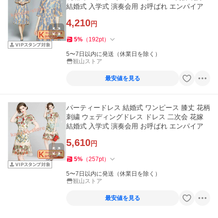
結婚式 入学式 演奏会用 お呼ばれ エンパイア
4,210
円
5
%
（
192
pt
）
5〜7日以内に発送（休業日を除く）
観山ストア
最安値を見る
パーティードレス 結婚式 ワンピース 膝丈 花柄
刺繍 ウェディングドレス ドレス 二次会 花嫁
結婚式 入学式 演奏会用 お呼ばれ エンパイア
5,610
円
5
%
（
257
pt
）
5〜7日以内に発送（休業日を除く）
観山ストア
最安値を見る