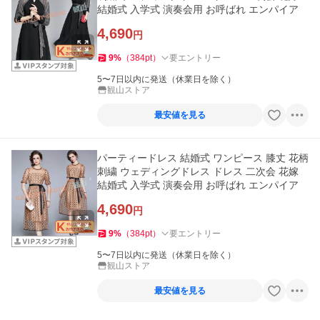
結婚式 入学式 演奏会用 お呼ばれ エンパイア
4,690
円
9
%
（
384
pt
）
要エントリー
5〜7日以内に発送（休業日を除く）
観山ストア
最安値を見る
パーティードレス 結婚式 ワンピース 膝丈 花柄
刺繍 ウェディングドレス ドレス 二次会 花嫁
結婚式 入学式 演奏会用 お呼ばれ エンパイア
4,690
円
9
%
（
384
pt
）
要エントリー
5〜7日以内に発送（休業日を除く）
観山ストア
最安値を見る