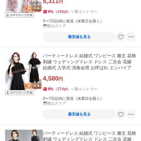
5,311
円
9
%
（
436
pt
）
要エントリー
5〜7日以内に発送（休業日を除く）
観山ストア
最安値を見る
パーティードレス 結婚式 ワンピース 膝丈 花柄
刺繍 ウェディングドレス ドレス 二次会 花嫁
結婚式 入学式 演奏会用 お呼ばれ エンパイア
4,580
円
9
%
（
374
pt
）
要エントリー
5〜7日以内に発送（休業日を除く）
観山ストア
最安値を見る
パーティードレス 結婚式 ワンピース 膝丈 花柄
刺繍 ウェディングドレス ドレス 二次会 花嫁