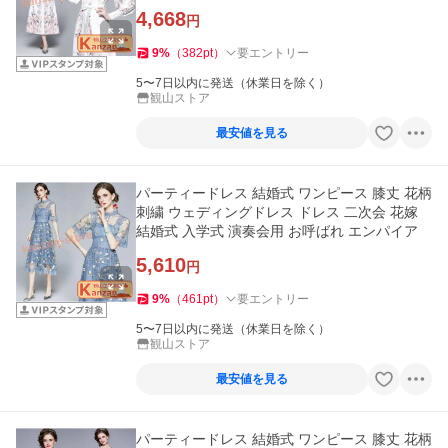
4,668
円
9
%
（
382
pt
）
要エントリー
5〜7日以内に発送（休業日を除く）
観山ストア
最安値を見る
パーティードレス 結婚式 ワンピース 膝丈 花柄
刺繍 ウェディングドレス ドレス 二次会 花嫁
結婚式 入学式 演奏会用 お呼ばれ エンパイア
5,610
円
9
%
（
461
pt
）
要エントリー
5〜7日以内に発送（休業日を除く）
観山ストア
最安値を見る
パーティードレス 結婚式 ワンピース 膝丈 花柄