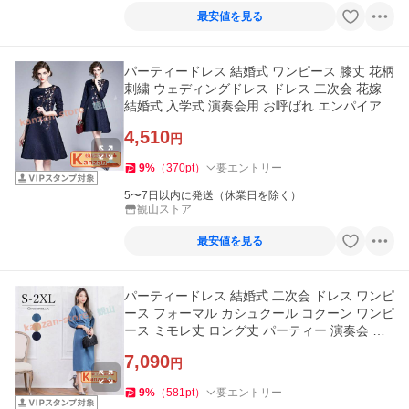
最安値を見る
パーティードレス 結婚式 ワンピース 膝丈 花柄
刺繍 ウェディングドレス ドレス 二次会 花嫁
結婚式 入学式 演奏会用 お呼ばれ エンパイア
4,510
円
9
%
（
370
pt
）
要エントリー
5〜7日以内に発送（休業日を除く）
観山ストア
最安値を見る
パーティードレス 結婚式 二次会 ドレス ワンピ
ース フォーマル カシュクール コクーン ワンピ
ース ミモレ丈 ロング丈 パーティー 演奏会 謝
恩会
7,090
円
9
%
（
581
pt
）
要エントリー