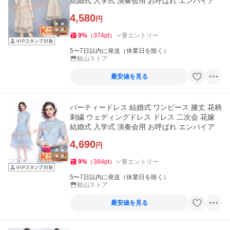
結婚式 入学式 演奏会用 お呼ばれ エンパイア
4,580
円
9
%
（
374
pt
）
要エントリー
5〜7日以内に発送（休業日を除く）
観山ストア
最安値を見る
パーティードレス 結婚式 ワンピース 膝丈 花柄
刺繍 ウェディングドレス ドレス 二次会 花嫁
結婚式 入学式 演奏会用 お呼ばれ エンパイア
4,690
円
9
%
（
384
pt
）
要エントリー
5〜7日以内に発送（休業日を除く）
観山ストア
最安値を見る