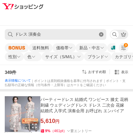
3
送料無料
価格帯
新品・中古
性別
色
サイズ（S/M/L）
ブランド
カテゴリ
349
件
おすすめ順
表示
表示情報について
｜ポイントは原則税抜価格を基準に付与されます｜ポイント・支
払額等の正確な情報（付与条件・上限等）はカートをご確認ください
パーティードレス 結婚式 ワンピース 膝丈 花柄
刺繍 ウェディングドレス ドレス 二次会 花嫁
結婚式 入学式 演奏会用 お呼ばれ エンパイア
5,610
円
9
%
（
461
pt
）
要エントリー