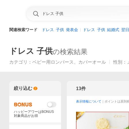
関連検索ワード
ドレス
子供
発表会
ドレス
子供
結婚式
翌
ドレス 子供
の検索結果
カテゴリ
：
ベビー用ロンパース、カバーオール
性別
：
絞り込む
13
件
2
表示情報について
｜ポイントは原則
ハッピーアワーはBONUS
対象商品がお得