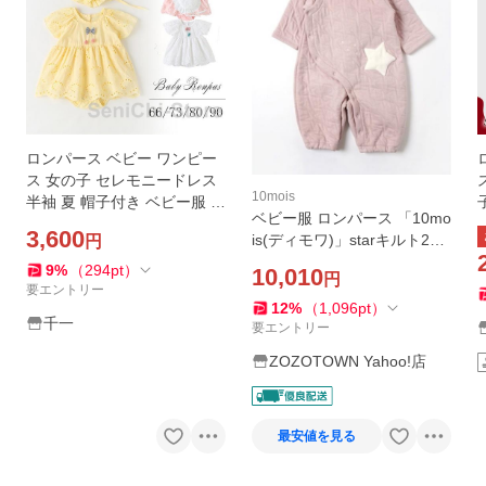
ロンパース ベビー ワンピー
ス 女の子 セレモニードレス
10mois
半袖 夏 帽子付き ベビー服 入
ベビー服 ロンパース 「10mo
園式 ベビードレス 結婚式 お
3,600
is(ディモワ)」starキルト2wa
円
宮参り 新生児 子供服
yドレス
9
%
（
294
pt
）
10,010
円
要エントリー
12
%
（
1,096
pt
）
千一
要エントリー
ZOZOTOWN Yahoo!店
最安値を見る