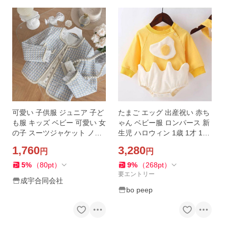
可愛い 子供服 ジュニア 子ど
たまご エッグ 出産祝い 赤ち
も服 キッズ ベビー 可愛い 女
ゃん ベビー服 ロンパース 新
の子 スーツジャケット ノー
生児 ハロウィン 1歳 1才 1さ
カラージャケット 通園 入園
い バースデー 誕生日 子供服
1,760
3,280
円
円
式 小学生 入学式 卒園式 チェ
子供 ギフト
ック柄 春 秋
5
%
（
80
pt
）
9
%
（
268
pt
）
要エントリー
成宇合同会社
bo peep