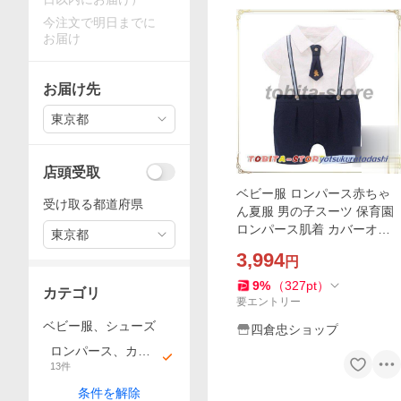
今注文で明日までに
お届け
お届け先
東京都
店頭受取
ベビー服 ロンパース赤ちゃ
受け取る都道府県
ん夏服 男の子スーツ 保育園
ロンパース肌着 カバーオー
東京都
ル結婚式 お宮参り 新生児 発
3,994
円
表会
9
%
（
327
pt
）
カテゴリ
要エントリー
ベビー服、シューズ
四倉忠ショップ
ロンパース、カバ
13
件
ーオール
条件を解除