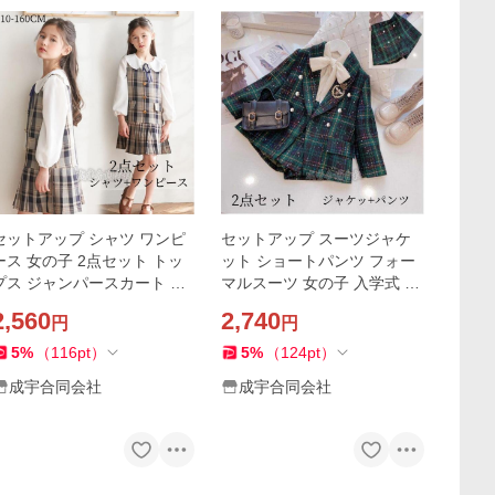
セットアップ シャツ ワンピ
セットアップ スーツジャケ
ース 女の子 2点セット トッ
ット ショートパンツ フォー
プス ジャンパースカート 子
マルスーツ 女の子 入学式 上
供服 ワンピーススーツ チェ
下2点セット キッズ 子供服
2,560
2,740
円
円
ック柄 フォーマル 入学式 入
卒園式 結婚式 七五三 お宮参
園式 卒園式 結婚式
り 撮影 発表会
5
%
（
116
pt
）
5
%
（
124
pt
）
成宇合同会社
成宇合同会社