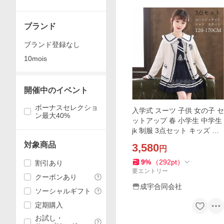
ブランド
ブランド登録なし
10mois
開催中のイベント
ボーナスセレクショ
入学式 スーツ 子供 女の子 セ
ン最大40%
ットアップ 春 小学生 中学生
jk 制服 3点セット キッズ フ
ォーマル スーツ カーディガ
対象商品
3,580
円
ン スカート シャツ 卒業式 子
ども服 発表会
9
%
（
292
pt
）
割引あり
要エントリー
クーポンあり
成宇合同会社
ソーシャルギフト
定期購入
お試し・