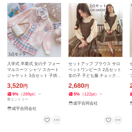
入学式 卒業式 女の子 フォー
セットアップ ブラウス サロ
マルスーツ シャツ スカート
ペットワンピース 2点セット
ジャケット 3点セット 子供服
女の子 子ども服 チェック柄
カーディガン 刺繍 セットア
キッズ ジャンパースカート
3,520
2,680
円
円
ップ キッズ 発表会 JK制服
ワンピース 子供服 卒園式 成
可愛い学院風
人式 卒業式
9
%
（
289
pt
）
5
%
（
122
pt
）
要エントリー
成宇合同会社
成宇合同会社