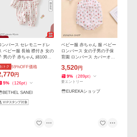
ロンパース セレモニードレ
ベビー服 赤ちゃん 服 ベビー
ス ベビー服 長袖 襟付き 女の
ロンパース 女の子男の子保
子 男の子 赤ちゃん 綿100％
育園 ロンパース カバーオー
ベビー お宮参りカバーオー
ル結婚式 お宮参り 新生児 夏
3,520
59
%OFF価格
おトク
円
ル 出産祝い プレゼント お出
2,770
円
かけ
9
%
（
289
pt
）
要エントリー
5
%
（
126
pt
）
EUREKAショップ
BETHEL SANEI