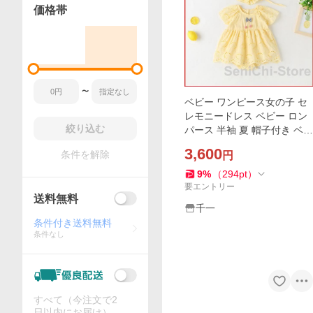
価格帯
〜
ベビー ワンピース女の子 セ
レモニードレス ベビー ロン
絞り込む
パース 半袖 夏 帽子付き ベビ
ー服 入園式 ベビードレス 結
3,600
条件を解除
円
婚式 お宮参り 新生児 子供服
9
%
（
294
pt
）
要エントリー
送料無料
千一
条件付き送料無料
条件なし
すべて（今注文で2
日以内にお届け）