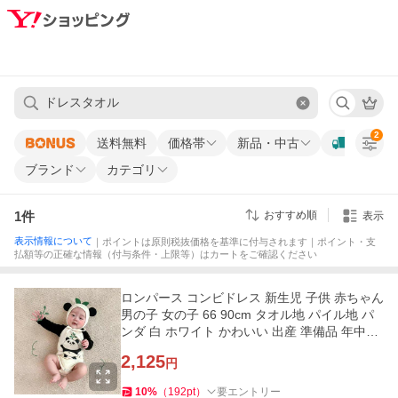
2
送料無料
価格帯
新品・中古
ブランド
カテゴリ
1
件
おすすめ順
表示
表示情報について
｜ポイントは原則税抜価格を基準に付与されます｜ポイント・支
払額等の正確な情報（付与条件・上限等）はカートをご確認ください
ロンパース コンビドレス 新生児 子供 赤ちゃん
男の子 女の子 66 90cm タオル地 パイル地 パ
ンダ 白 ホワイト かわいい 出産 準備品 年中素
材 出産祝い
2,125
円
10
%
（
192
pt
）
要エントリー