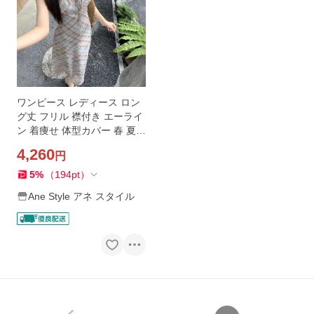
ワンピース レディース ロン
グ丈 フリル 襟付き エーライ
ン 着痩せ 体型カバー 春 夏
マキシ丈 清楚 お洒落 可愛い
4,260
円
フレンチスリーブ
5
%
（
194
pt
）
Ane Style アネ スタイル