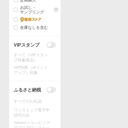
定期購入
お試し・
サンプリング
在庫なしを含む
VIPスタンプ
すべて（VIPスタン
プ対象商品）
VIP特典（ポイント
アップ）対象
ふるさと納税
すべてのお礼品
ワンストップ電子申
請可のみ
Yahoo!ショッピング
アプリでワンストッ