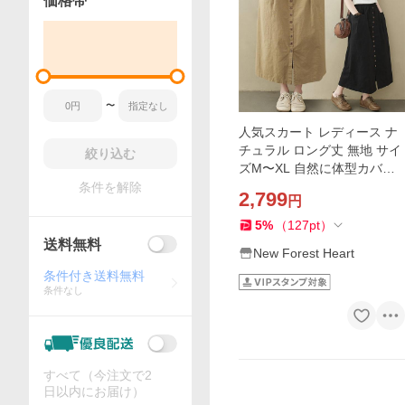
価格帯
〜
人気スカート レディース ナ
チュラル ロング丈 無地 サイ
絞り込む
ズM〜XL 自然に体型カバー
春秋 様々なシューズと合わ
条件を解除
2,799
円
せやすい 女性らしさをより
高める
5
%
（
127
pt
）
送料無料
New Forest Heart
条件付き送料無料
条件なし
すべて（今注文で2
日以内にお届け）