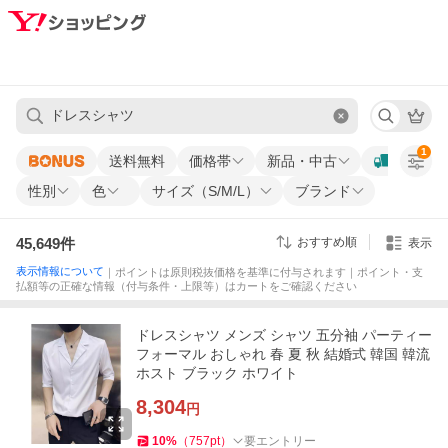
1
送料無料
価格帯
新品・中古
性別
色
サイズ（S/M/L）
ブランド
45,649
件
おすすめ順
表示
表示情報について
｜ポイントは原則税抜価格を基準に付与されます｜ポイント・支
払額等の正確な情報（付与条件・上限等）はカートをご確認ください
ドレスシャツ メンズ シャツ 五分袖 パーティー
フォーマル おしゃれ 春 夏 秋 結婚式 韓国 韓流
ホスト ブラック ホワイト
8,304
円
10
%
（
757
pt
）
要エントリー