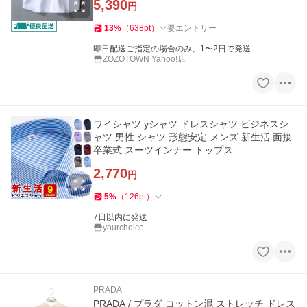
5,390
円
13
%
（
638
pt
）
要エントリー
即日配送ご指定の場合のみ、1〜2日で発送
ZOZOTOWN Yahoo!店
ワイシャツ yシャツ ドレスシャツ ビジネスシ
ャツ 男性 シャツ 形態安定 メンズ 新生活 面接
卒業式 スーツインナー トップス
2,770
円
5
%
（
126
pt
）
7日以内に発送
yourchoice
PRADA
PRADA / プラダ コットン混 ストレッチ ドレス