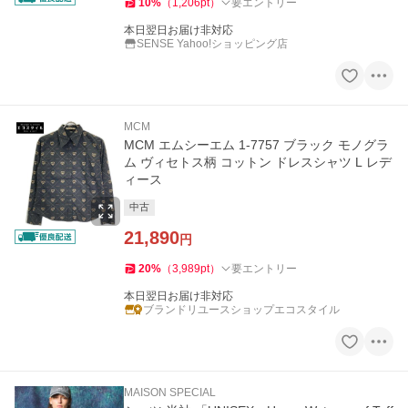
10
%
（
1,206
pt
）
要エントリー
本日翌日お届け非対応
SENSE Yahoo!ショッピング店
MCM
MCM エムシーエム 1-7757 ブラック モノグラ
ム ヴィセトス柄 コットン ドレスシャツ L レデ
ィース
中古
21,890
円
20
%
（
3,989
pt
）
要エントリー
本日翌日お届け非対応
ブランドリユースショップエコスタイル
MAISON SPECIAL