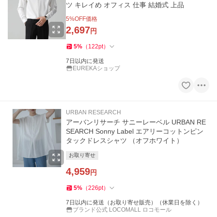
ツ キレイめ オフィス 仕事 結婚式 上品
5
%OFF価格
2,697
円
5
%
（
122
pt
）
7日以内に発送
EUREKAショップ
URBAN RESEARCH
アーバンリサーチ サニーレーベル URBAN RE
SEARCH Sonny Label エアリーコットンピン
タックドレスシャツ （オフホワイト）
お取り寄せ
4,959
円
5
%
（
226
pt
）
7日以内に発送（お取り寄せ販売）（休業日を除く）
ブランド公式 LOCOMALL ロコモール