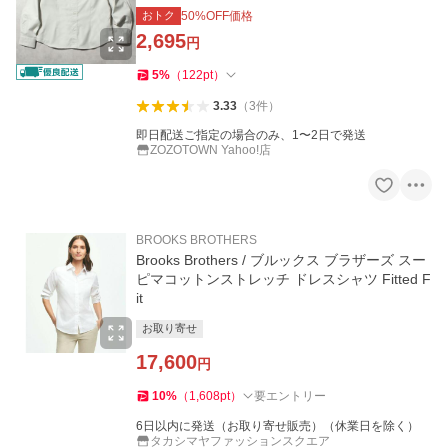
おトク
50
%OFF価格
2,695
円
5
%
（
122
pt
）
3.33
（
3
件
）
即日配送ご指定の場合のみ、1〜2日で発送
ZOZOTOWN Yahoo!店
BROOKS BROTHERS
Brooks Brothers / ブルックス ブラザーズ スー
ピマコットンストレッチ ドレスシャツ Fitted F
it
お取り寄せ
17,600
円
10
%
（
1,608
pt
）
要エントリー
6日以内に発送（お取り寄せ販売）（休業日を除く）
タカシマヤファッションスクエア