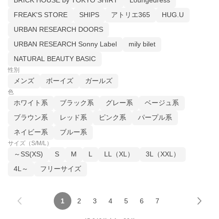
BRICK HOUSE by TOKYO SHIRT
Loungedress
FREAK'S STORE
SHIPS
アトリエ365
HUG.U
URBAN RESEARCH DOORS
URBAN RESEARCH Sonny Label
mily bilet
NATURAL BEAUTY BASIC
性別
メンズ
ボーイズ
ガールズ
色
ホワイト系
ブラック系
グレー系
ベージュ系
ブラウン系
レッド系
ピンク系
パープル系
ネイビー系
ブルー系
サイズ（S/M/L）
～SS(XS)
S
M
L
LL（XL）
3L（XXL）
4L～
フリーサイズ
1
2
3
4
5
6
7