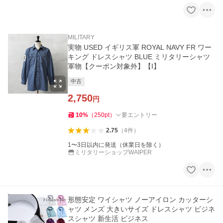
MILITARY
実物 USED イギリス軍 ROYAL NAVY FR ワー
キング ドレスシャツ BLUE ミリタリーシャツ
軍物【クーポン対象外】【I】
中古
2,750
円
10
%
（
250
pt
）
要エントリー
2.75
（
4
件
）
1〜3日以内に発送（休業日を除く）
ミリタリーショップWAIPER
形態安定 ワイシャツ ノーアイロン カッターシ
ャツ メンズ 大きいサイズ ドレスシャツ ビジネ
スシャツ 新生活 ビジネス