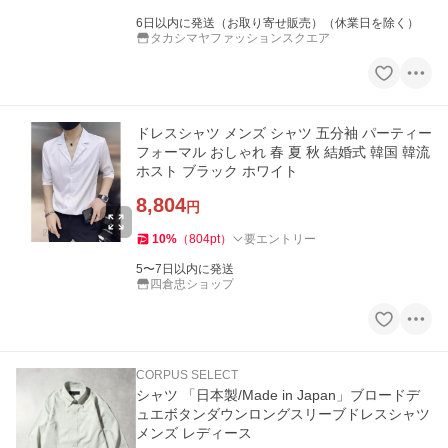
6日以内に発送（お取り寄せ販売）（休業日を除く）
タカシマヤファッションスクエア
ドレスシャツ メンズ シャツ 五分袖 パーティー
フォーマル おしゃれ 春 夏 秋 結婚式 韓国 韓流
ホスト ブラック ホワイト
8,804
円
10
%
（
804
pt
）
要エントリー
5〜7日以内に発送
四倉忠ショップ
CORPUS SELECT
シャツ 「日本製/Made in Japan」ブロードデ
ュエボタンダウンロングスリーブドレスシャツ
メンズ レディース