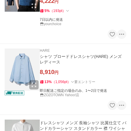
4,222
円
5
%
（
193
pt
）
7日以内に発送
yourchoice
HARE
シャツ ブロードドレスシャツ(HARE) メンズ
レディース
8,910
円
13
%
（
1,056
pt
）
要エントリー
即日配送ご指定の場合のみ、1〜2日で発送
ZOZOTOWN Yahoo!店
ドレスシャツ メンズ 長袖シャツ 比翼仕立て バ
ンドカラーシャツ スタンドカラー 襟 ワイシャ