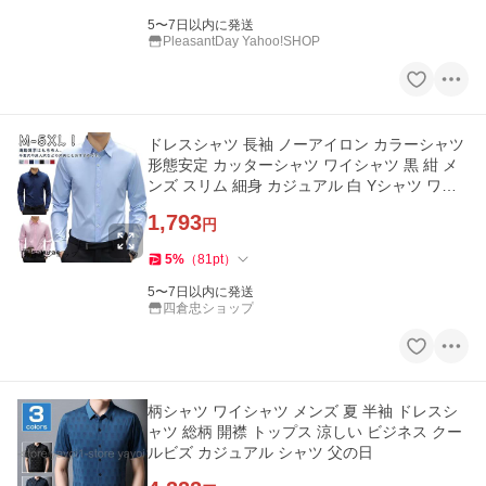
5〜7日以内に発送
PleasantDay Yahoo!SHOP
ドレスシャツ 長袖 ノーアイロン カラーシャツ
形態安定 カッターシャツ ワイシャツ 黒 紺 メ
ンズ スリム 細身 カジュアル 白 Yシャツ ワイ
シャ
1,793
円
5
%
（
81
pt
）
5〜7日以内に発送
四倉忠ショップ
柄シャツ ワイシャツ メンズ 夏 半袖 ドレスシ
ャツ 総柄 開襟 トップス 涼しい ビジネス クー
ルビズ カジュアル シャツ 父の日