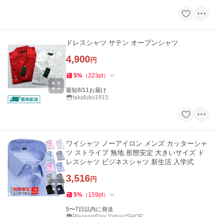
ドレスシャツ サテン オープンシャツ
4,900
円
5
%
（
223
pt
）
最短8/11お届け
takafuku1915
ワイシャツ ノーアイロン メンズ カッターシャ
ツ ストライプ 無地 形態安定 大きいサイズ ド
レスシャツ ビジネスシャツ 新生活 入学式
3,516
円
5
%
（
159
pt
）
5〜7日以内に発送
PleasantDay Yahoo!SHOP