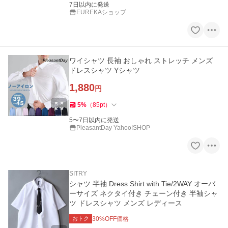
7日以内に発送
EUREKAショップ
ワイシャツ 長袖 おしゃれ ストレッチ メンズ
ドレスシャツ Yシャツ
1,880
円
5
%
（
85
pt
）
5〜7日以内に発送
PleasantDay Yahoo!SHOP
SITRY
シャツ 半袖 Dress Shirt with Tie/2WAY オーバ
ーサイズ ネクタイ付き チェーン付き 半袖シャ
ツ ドレスシャツ メンズ レディース
おトク
30
%OFF価格