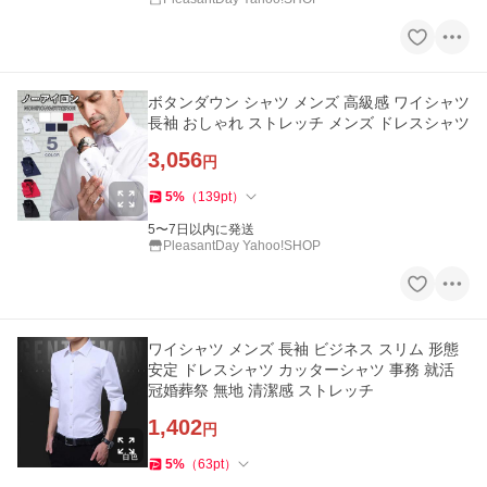
ボタンダウン シャツ メンズ 高級感 ワイシャツ
長袖 おしゃれ ストレッチ メンズ ドレスシャツ
3,056
円
5
%
（
139
pt
）
5〜7日以内に発送
PleasantDay Yahoo!SHOP
ワイシャツ メンズ 長袖 ビジネス スリム 形態
安定 ドレスシャツ カッターシャツ 事務 就活
冠婚葬祭 無地 清潔感 ストレッチ
1,402
円
5
%
（
63
pt
）