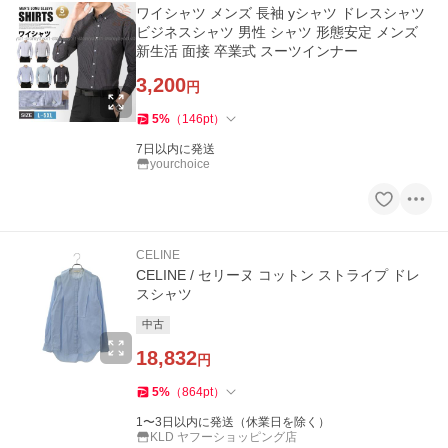
ワイシャツ メンズ 長袖 yシャツ ドレスシャツ
ビジネスシャツ 男性 シャツ 形態安定 メンズ
新生活 面接 卒業式 スーツインナー
3,200
円
5
%
（
146
pt
）
7日以内に発送
yourchoice
CELINE
CELINE / セリーヌ コットン ストライプ ドレ
スシャツ
中古
18,832
円
5
%
（
864
pt
）
1〜3日以内に発送（休業日を除く）
KLD ヤフーショッピング店