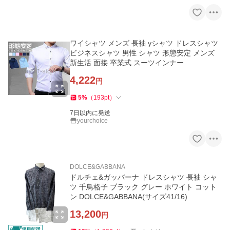
ワイシャツ メンズ 長袖 yシャツ ドレスシャツ
ビジネスシャツ 男性 シャツ 形態安定 メンズ
新生活 面接 卒業式 スーツインナー
4,222
円
5
%
（
193
pt
）
7日以内に発送
yourchoice
DOLCE&GABBANA
ドルチェ&ガッバーナ ドレスシャツ 長袖 シャ
ツ 千鳥格子 ブラック グレー ホワイト コット
ン DOLCE&GABBANA(サイズ41/16)
13,200
円