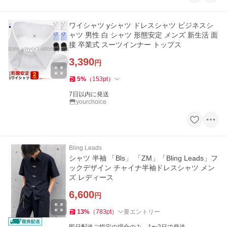
ワイシャツ yシャツ ドレスシャツ ビジネスシ
ャツ 男性 白 シャツ 形態安定 メンズ 新生活 面
接 卒業式 スーツインナー トップス
3,390
円
5
%
（
153
pt
）
7日以内に発送
yourchoice
Bling Leads
シャツ 半袖 「Bls」 「ZM」「Bling Leads」フ
ックデザイン チャイナ半袖ドレスシャツ メン
ズ レディース
6,600
円
13
%
（
783
pt
）
要エントリー