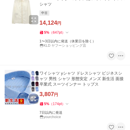
シャツ
中古
14,124
円
5
%
（
647
pt
）
1〜3日以内に発送（休業日を除く）
KLD ヤフーショッピング店
ワイシャツ yシャツ ドレスシャツ ビジネスシ
ャツ 男性 シャツ 形態安定 メンズ 新生活 面接
卒業式 スーツインナー トップス
3,807
円
5
%
（
174
pt
）
7日以内に発送
yourchoice