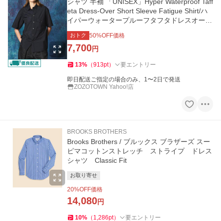
シャツ 半袖 「UNISEX」Hyper Waterproof Taff
eta Dress-Over Short Sleeve Fatigue Shirt/ハ
イパーウォータープルーフタフタドレスオーバ
ーショートスリ…
おトク
50
%OFF価格
7,700
円
13
%
（
913
pt
）
要エントリー
即日配送ご指定の場合のみ、1〜2日で発送
ZOZOTOWN Yahoo!店
BROOKS BROTHERS
Brooks Brothers / ブルックス ブラザーズ スー
ピマコットンストレッチ ストライプ ドレス
シャツ Classic Fit
お取り寄せ
20
%OFF価格
14,080
円
10
%
（
1,286
pt
）
要エントリー