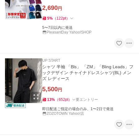
2,690
円
5
%
（
122
pt
）
5〜7日以内に発送
PleasantDay Yahoo!SHOP
UP START
シャツ 半袖 「Bls」 「ZM」「Bling Leads」フ
ックデザイン チャイナドレスシャツ(BL) メン
ズ レディース
5,500
円
13
%
（
652
pt
）
要エントリー
即日配送ご指定の場合のみ、1〜2日で発送
ZOZOTOWN Yahoo!店