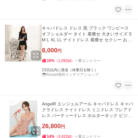
キャバドレス ドレス 黒 ブラック ワンピース
オフショルダー タイト 着痩せ 大きいサイズ S
M L XL LL ナイトドレス 着痩せ セクシー おし
ゃれ エレガント
8,000
円
15
%
（
1,092
pt
）
要エントリー
23日以内に発送（休業日を除く）
Russel海外インテリアショップ
AngelR エンジェルアール キャバドレス キャバ
クラドレス ナイトドレス ミニドレス フレアド
レス パーティードレス ホルターネック ビジュ
ー シアー チュール
26,800
円
14
%
（
3,422
pt
）
要エントリー