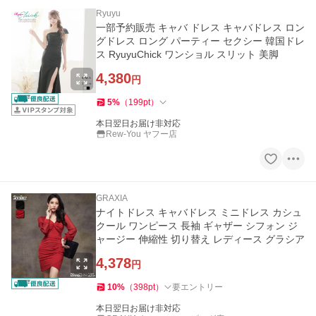
Ryuyu
一部予約販売 キャバ ドレス キャバドレス ロン
グドレス ロング パーティー セクシー 韓国ドレ
ス RyuyuChick ワンショル スリット 美脚
4,380
円
5
%
（
199
pt
）
本日翌日お届け非対応
Rew-You ヤフー店
GRAXIA
ナイトドレス キャバドレス ミニドレス カシュ
クール ワンピース 長袖 ギャザー シフォン ジ
ャージー 伸縮性 切り替え レディース グラシア
4,378
円
10
%
（
398
pt
）
要エントリー
本日翌日お届け非対応