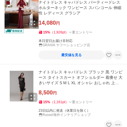
ナイトドレス キャバドレス パーティードレス
ホルターネック ワンピース スパンコール 伸縮
性 レディース グラシア
14,080
円
15
%
（
1,926
pt
）
要エントリー
本日翌日お届け非対応
GRAXIA ヤフーショッピング店
最安値を見る
ナイトドレス キャバドレス ブラック 黒 ワンピ
ース タイトスカート オフショルダー 着痩せ 大
きいサイズ S M L XL オシャレ おしゃれ 上品
大人かわいい 結婚式
8,500
円
15
%
（
1,161
pt
）
要エントリー
23日以内に発送（休業日を除く）
Russel海外インテリアショップ