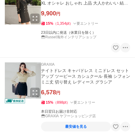
XL オシャレ おしゃれ 上品 大人かわいい 結婚
式 デート
9,900
円
15
%
（
1,354
pt
）
要エントリー
23日以内に発送（休業日を除く）
Russel海外インテリアショップ
GRAXIA
ナイトドレス キャバドレス ミニドレス セット
アップ ツーピース カシュクール 長袖 シフォン
ミニ丈 切り替え レディース グラシア
6,578
円
15
%
（
898
pt
）
要エントリー
本日翌日お届け非対応
GRAXIA ヤフーショッピング店
最安値を見る