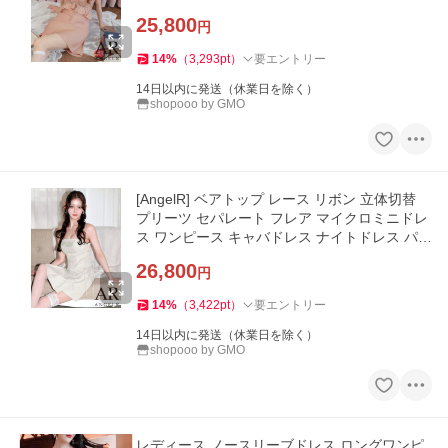
シー 上品 ナイトド
25,800
円
14
%
（
3,293
pt
）
要エントリー
14日以内に発送（休業日を除く）
shopooo by GMO
[AngelR] ベアトップ レース リボン 立体切替
プリーツ セパレート フレア マイクロミニドレ
ス ワンピース キャバドレス ナイトドレス パー
ティ 発表会 撮影
26,800
円
14
%
（
3,422
pt
）
要エントリー
14日以内に発送（休業日を除く）
shopooo by GMO
レディース ノースリーブドレス ロングワンピ