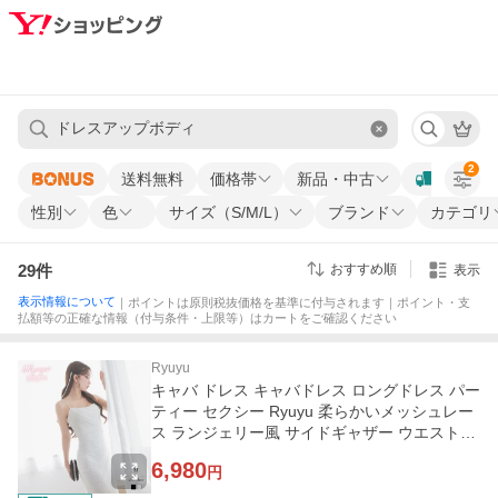
2
送料無料
価格帯
新品・中古
性別
色
サイズ（S/M/L）
ブランド
カテゴリ
29
件
おすすめ順
表示
表示情報について
｜ポイントは原則税抜価格を基準に付与されます｜ポイント・支
払額等の正確な情報（付与条件・上限等）はカートをご確認ください
Ryuyu
キャバ ドレス キャバドレス ロングドレス パー
ティー セクシー Ryuyu 柔らかいメッシュレー
ス ランジェリー風 サイドギャザー ウエスト細
見せ
6,980
円