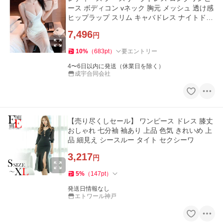
ース ボディコン vネック 胸元 メッシュ 透け感
ヒップラップ スリム キャバドレス ナイトドレ
ス 夜店風 セクシー
7,496
円
10
%
（
683
pt
）
要エントリー
4〜6日以内に発送（休業日を除く）
成宇合同会社
【売り尽くしセール】 ワンピース ドレス 膝丈
おしゃれ 七分袖 袖あり 上品 色気 きれいめ 上
品 細見え シースルー タイト セクシーワ
3,217
円
5
%
（
147
pt
）
発送日情報なし
エトワール神戸