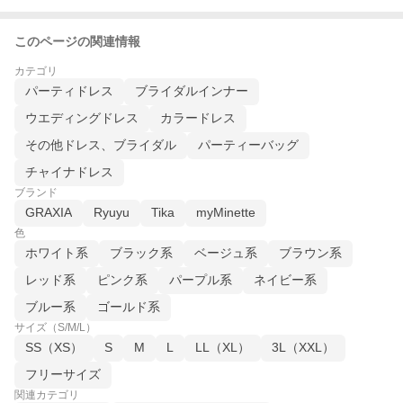
このページの関連情報
カテゴリ
パーティドレス
ブライダルインナー
ウエディングドレス
カラードレス
その他ドレス、ブライダル
パーティーバッグ
チャイナドレス
ブランド
GRAXIA
Ryuyu
Tika
myMinette
色
ホワイト系
ブラック系
ベージュ系
ブラウン系
レッド系
ピンク系
パープル系
ネイビー系
ブルー系
ゴールド系
サイズ（S/M/L）
SS（XS）
S
M
L
LL（XL）
3L（XXL）
フリーサイズ
関連カテゴリ