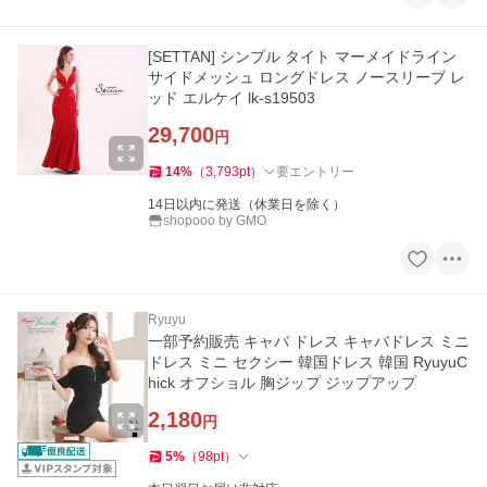
[SETTAN] シンプル タイト マーメイドライン
サイドメッシュ ロングドレス ノースリーブ レ
ッド エルケイ lk-s19503
29,700
円
14
%
（
3,793
pt
）
要エントリー
14日以内に発送（休業日を除く）
shopooo by GMO
Ryuyu
一部予約販売 キャバ ドレス キャバドレス ミニ
ドレス ミニ セクシー 韓国ドレス 韓国 RyuyuC
hick オフショル 胸ジップ ジップアップ
2,180
円
5
%
（
98
pt
）