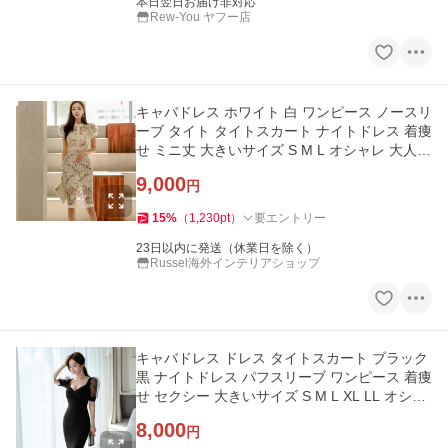
本日翌日お届け非対応
Rew-You ヤフー店
キャバドレス ホワイト 白 ワンピース ノースリ
ーブ タイト タイトスカート ナイトドレス 着痩
せ ミニ丈 大きいサイズ S M L オシャレ 大人か
わいい フォーマル
9,000
円
15
%
（
1,230
pt
）
要エントリー
23日以内に発送（休業日を除く）
Russel海外インテリアショップ
キャバドレス ドレス タイトスカート ブラック
黒 ナイトドレス パフスリーブ ワンピース 着痩
せ セクシー 大きいサイズ S M L XL LL オシャ
レ おしゃれ
8,000
円