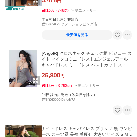
5,478
円
15
%
（
748
pt
）
要エントリー
本日翌日お届け非対応
GRAXIA ヤフーショッピング店
最安値を見る
[AngelR] クロスネック チェック柄 ビジュー タ
イト マイクロミニドレス | エンジェルアール
キャバドレス ミニドレス バストカット ストレ
ッチ ホルターネック
25,800
円
14
%
（
3,293
pt
）
要エントリー
14日以内に発送（休業日を除く）
shopooo by GMO
ナイトドレス キャバドレス ブラック 黒 ワンピ
ース スーツ風 長袖 着痩せ 大きいサイズ S M L