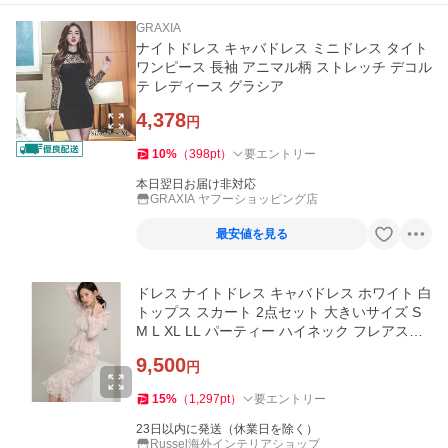
GRAXIA
ナイトドレス キャバドレス ミニドレス タイト
ワンピース 長袖 アニマル柄 ストレッチ デコル
テ レディース グラシア
4,378
円
10
%
（
398
pt
）
要エントリー
本日翌日お届け非対応
GRAXIA ヤフーショッピング店
最安値を見る
ドレス ナイトドレス キャバドレス ホワイト 白
トップス スカート 2点セット 大きいサイズ S
M L XL LL パーティー ハイネック フレアスカ
ート レディース
9,500
円
15
%
（
1,297
pt
）
要エントリー
23日以内に発送（休業日を除く）
Russel海外インテリアショップ