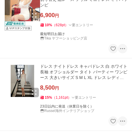
ンピ
6,900
円
10
%
（
628
pt
）
要エントリー
最短明日お届け
Tika ヤフーショッピング店
ドレス ナイトドレス キャバドレス 白 ホワイト
長袖 オフショルダー タイト パーティー ワンピ
ース 大きいサイズ S M L XL ドレス レディー
ス お呼ばれ 食事会
8,500
円
15
%
（
1,161
pt
）
要エントリー
23日以内に発送（休業日を除く）
Russel海外インテリアショップ