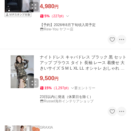
4,980
円
5
%
（
227
pt
）
【予約】2026年8月下旬頃入荷予定
Rew-You ヤフー店
ナイトドレス キャバドレス ブラック 黒 セット
アップ ブラウス タイト 長袖 レース 着痩せ 大
きいサイズ S M L XL LL オシャレ おしゃれ 上
品 お呼ばれ
9,500
円
15
%
（
1,297
pt
）
要エントリー
23日以内に発送（休業日を除く）
Russel海外インテリアショップ
GRAXIA