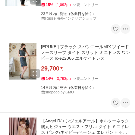
15
%
（
1,092
pt
）
要エントリー
23日以内に発送（休業日を除く）
Russel海外インテリアショップ
[ERUKEI] ブラック スパンコールMIX ツイード
ノースリーブ タイト スリット ミニドレス ワン
ピース lk-e22066 エルケイドレス
29,700
円
14
%
（
3,793
pt
）
要エントリー
14日以内に発送（休業日を除く）
shopooo by GMO
【Angel R/エンジェルアール】ホルターネック
胸元ビジュー ウエストフリル タイト ミニドレ
ス ピンク/ネイビー/ベージュ エレガント セク