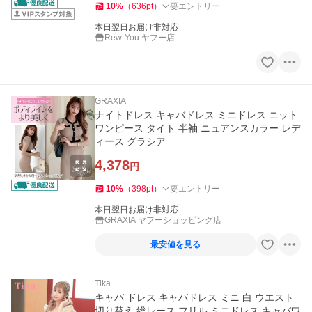
10
%
（
636
pt
）
要エントリー
本日翌日お届け非対応
Rew-You ヤフー店
GRAXIA
ナイトドレス キャバドレス ミニドレス ニット
ワンピース タイト 半袖 ニュアンスカラー レデ
ィース グラシア
4,378
円
10
%
（
398
pt
）
要エントリー
本日翌日お届け非対応
GRAXIA ヤフーショッピング店
最安値を見る
Tika
キャバ ドレス キャバドレス ミニ 白 ウエスト
切り替え 総レース フリル ミニドレス キャバワ