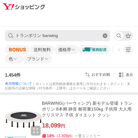
送料無料
価格帯
すべての条
色
ブランド
1,454
件
おすすめ順
表示
表示情報について
｜ポイントは原則税抜価格を基準に付与されます｜ポイント・支
払額等の正確な情報（付与条件・上限等）はカートをご確認ください
BARWING(バーウィング) 新モデル登場 トラン
ポリン 8本脚 静音 耐荷重150kg 子供用 大人用
クリスマス 子供 ダイエット クッシ
18,099
円
14
%
（
2,309
pt
）
要エントリー