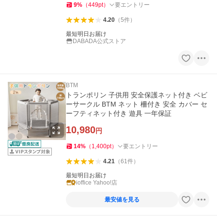
9
%
（
449
pt
）
要エントリー
4.20
（
5
件
）
最短明日お届け
DABADA公式ストア
BTM
トランポリン 子供用 安全保護ネット付き ベビ
ーサークル BTM ネット 柵付き 安全 カバー セ
ーフティネット付き 遊具 一年保証
10,980
円
14
%
（
1,400
pt
）
要エントリー
4.21
（
61
件
）
最短明日お届け
ioffice Yahoo!店
最安値を見る