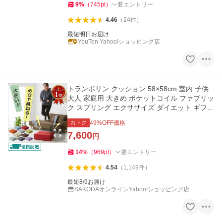
9
%
（
745
pt
）
要エントリー
4.46
（
24
件
）
最短明日お届け
YouTen Yahoo!ショッピング店
トランポリン クッション 58×58cm 室内 子供
大人 家庭用 大きめ ポケットコイル ファブリッ
ク スプリング エクササイズ ダイエット ギフト
プレゼント
おトク
49
%OFF価格
7,600
円
14
%
（
969
pt
）
要エントリー
4.54
（
1,149
件
）
最短8/9お届け
SAKODAオンラインYahoo!ショッピング店