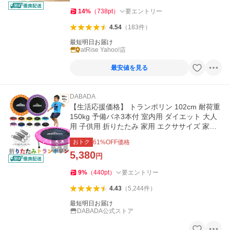
14
%
（
738
pt
）
要エントリー
4.54
（
183
件
）
最短明日お届け
atRise Yahoo!店
最安値を見る
DABADA
【生活応援価格】 トランポリン 102cm 耐荷重
150kg 予備バネ3本付 室内用 ダイエット 大人
用 子供用 折りたたみ 家用 エクササイズ 家庭
用
おトク
61
%OFF価格
5,380
円
9
%
（
440
pt
）
要エントリー
4.43
（
5,244
件
）
最短明日お届け
DABADA公式ストア