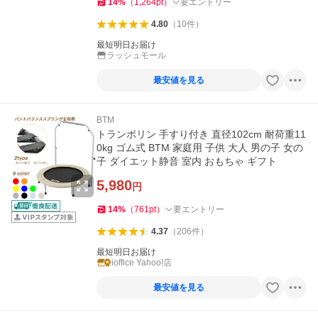
14
%
（
1,264
pt
）
要エントリー
4.80
（
10
件
）
最短明日お届け
ラッシュモール
最安値を見る
BTM
トランポリン 手すり付き 直径102cm 耐荷重11
0kg ゴム式 BTM 家庭用 子供 大人 男の子 女の
子 ダイエット静音 室内 おもちゃ ギフト
5,980
円
14
%
（
761
pt
）
要エントリー
4.37
（
206
件
）
最短明日お届け
ioffice Yahoo!店
最安値を見る