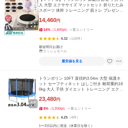
人 大型 エクササイズ マットセット 折りたたみ
スポーツ 体幹 トレーニング 筋トレ プレゼント
クリスマス
14,460
円
14
%
（
1,845
pt
）
要エントリー
4.32
（
116
件
）
最短明日お届け
ラッシュモール
最安値を見る
トランポリン 10FT 直径約3.04m 大型 保護ネ
ット セーフティネット はしご付き 耐荷重約18
0kg 大人 子供 ダイエット トレーニング エクサ
サイズ フィットネス
23,480
円
9
%
（
1,930
pt
）
要エントリー
4.25
（
4
件
）
1〜3日以内に発送（休業日を除く）