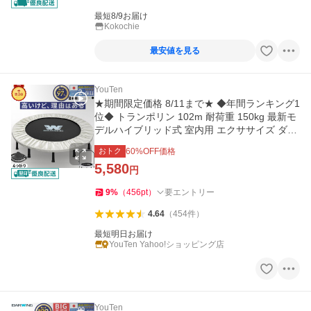
最短8/9お届け
Kokochie
最安値を見る
YouTen
★期間限定価格 8/11まで★ ◆年間ランキング1
位◆ トランポリン 102m 耐荷重 150kg 最新モ
デルハイブリッド式 室内用 エクササイズ ダイ
エット
おトク
60
%OFF価格
5,580
円
9
%
（
456
pt
）
要エントリー
4.64
（
454
件
）
最短明日お届け
YouTen Yahoo!ショッピング店
YouTen