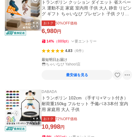
トランポリン クッション ダイエット 省スペー
ス 運動不足 家庭 室内用 子供 大人 静音 リビン
グ ギフト ちゃいなび プレゼント 子供 クリス
マス
おトク
50
%OFF価格
6,980
円
14
%
（
889
pt
）
要エントリー
4.83
（
6
件
）
最短明日お届け
ちゃいなび Yahoo!店
最安値を見る
DABADA
トランポリン 102cm （手すり+マット付き）
耐荷重150kg フルセット 予備バネ3本付 室内
用 家庭用 大人 子供
おトク
72
%OFF価格
10,998
円