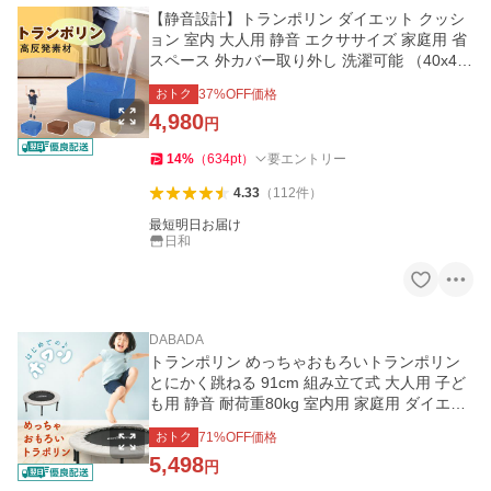
【静音設計】トランポリン ダイエット クッシ
ョン 室内 大人用 静音 エクササイズ 家庭用 省
スペース 外カバー取り外し 洗濯可能 （40x40x
15cm/50x50x20cm）
おトク
37
%OFF価格
4,980
円
14
%
（
634
pt
）
要エントリー
4.33
（
112
件
）
最短明日お届け
日和
DABADA
トランポリン めっちゃおもろいトランポリン
とにかく跳ねる 91cm 組み立て式 大人用 子ど
も用 静音 耐荷重80kg 室内用 家庭用 ダイエッ
ト 運動
おトク
71
%OFF価格
5,498
円