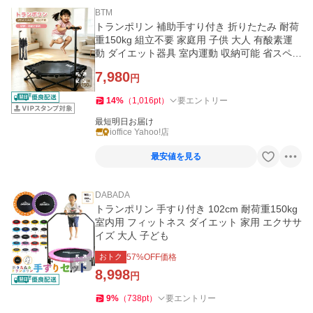
BTM
トランポリン 補助手すり付き 折りたたみ 耐荷
重150kg 組立不要 家庭用 子供 大人 有酸素運
動 ダイエット器具 室内運動 収納可能 省スペー
ス
7,980
円
14
%
（
1,016
pt
）
要エントリー
最短明日お届け
ioffice Yahoo!店
最安値を見る
DABADA
トランポリン 手すり付き 102cm 耐荷重150kg
室内用 フィットネス ダイエット 家用 エクササ
イズ 大人 子ども
おトク
57
%OFF価格
8,998
円
9
%
（
738
pt
）
要エントリー