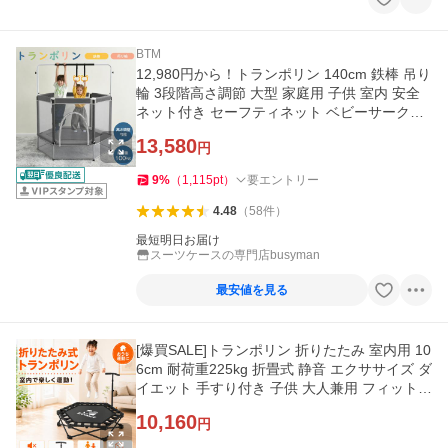
BTM
12,980円から！トランポリン 140cm 鉄棒 吊り
輪 3段階高さ調節 大型 家庭用 子供 室内 安全
ネット付き セーフティネット ベビーサークル
スプリング式
13,580
円
9
%
（
1,115
pt
）
要エントリー
4.48
（
58
件
）
最短明日お届け
スーツケースの専門店busyman
最安値を見る
[爆買SALE]トランポリン 折りたたみ 室内用 10
6cm 耐荷重225kg 折畳式 静音 エクササイズ ダ
イエット 手すり付き 子供 大人兼用 フィットネ
ス 遊具 爆買
10,160
円