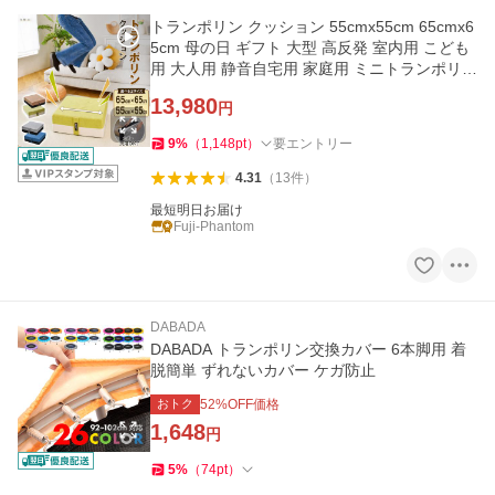
トランポリン クッション 55cmx55cm 65cmx6
5cm 母の日 ギフト 大型 高反発 室内用 こども
用 大人用 静音自宅用 家庭用 ミニトランポリン
エクササイズ ギフト
13,980
円
9
%
（
1,148
pt
）
要エントリー
4.31
（
13
件
）
最短明日お届け
Fuji-Phantom
DABADA
DABADA トランポリン交換カバー 6本脚用 着
脱簡単 ずれないカバー ケガ防止
おトク
52
%OFF価格
1,648
円
5
%
（
74
pt
）