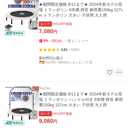
★期間限定価格 8/11まで★ 2024年新モデル登
場 トランポリン 8本脚 静音 耐荷重150kg 127c
m トランポリン 大きい 子供用 大人用
おトク
55
%OFF価格
7,080
円
9
%
（
581
pt
）
要エントリー
4.61
（
54
件
）
最短明日お届け
YouTen Yahoo!ショッピング店
YouTen
★期間限定価格 8/11まで★ 2024年新モデル登
場 トランポリン ハンドル付き 8本脚 静音 耐荷
重150kg 127cm 大きい 子供用 大人用
おトク
54
%OFF価格
9,080
円