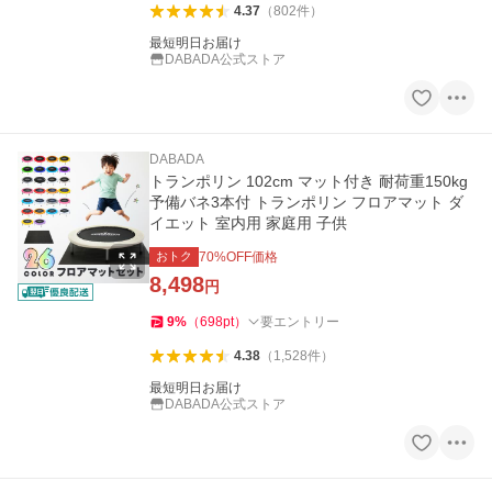
4.37
（
802
件
）
最短明日お届け
DABADA公式ストア
DABADA
トランポリン 102cm マット付き 耐荷重150kg
予備バネ3本付 トランポリン フロアマット ダ
イエット 室内用 家庭用 子供
おトク
70
%OFF価格
8,498
円
9
%
（
698
pt
）
要エントリー
4.38
（
1,528
件
）
最短明日お届け
DABADA公式ストア