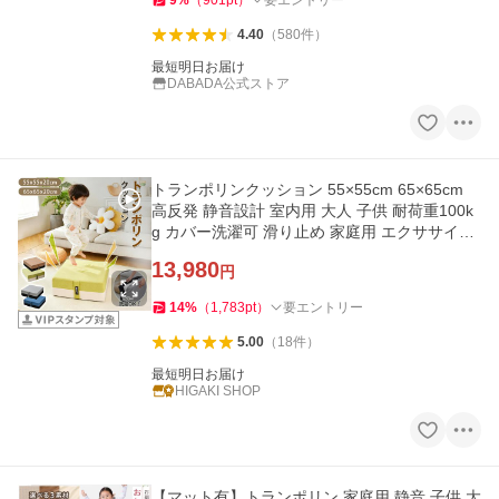
9
%
（
901
pt
）
要エントリー
4.40
（
580
件
）
最短明日お届け
DABADA公式ストア
トランポリンクッション 55×55cm 65×65cm
高反発 静音設計 室内用 大人 子供 耐荷重100k
g カバー洗濯可 滑り止め 家庭用 エクササイズ
オットマン 省スペース
13,980
円
14
%
（
1,783
pt
）
要エントリー
5.00
（
18
件
）
最短明日お届け
HIGAKI SHOP
【マット有】トランポリン 家庭用 静音 子供 大