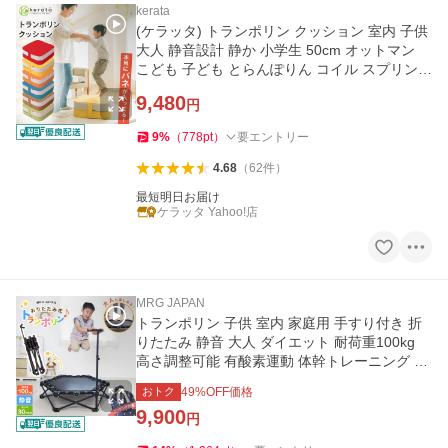
kerata
(ケラッタ) トランポリン クッション 室内 子供
大人 静音設計 静か 小学生 50cm オットマン
こども 子ども とらんぽりん コイル スプリング
誕生日 プレゼント
9,480
円
9
%
（
778
pt
）
要エントリー
4.68
（
62
件
）
最短明日お届け
ケラッタ Yahoo!店
MRG JAPAN
トランポリン 子供 室内 家庭用 手すり付き 折
りたたみ 静音 大人 ダイエット 耐荷重100kg
高さ調整可能 有酸素運動 体幹トレーニング エ
クササイズ コンパクト
おトク
49
%OFF価格
9,900
円