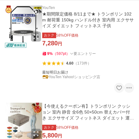
YouTen
★期間限定価格 8/11まで★ トランポリン 102
m 耐荷重 150kg ハンドル付き 室内用 エクササ
イズ ダイエット フィットネス 子供
おトク
58
%OFF価格
7,280
円
9
%
（
597
pt
）
要エントリー
4.60
（
173
件
）
最短明日お届け
YouTen Yahoo!ショッピング店
【今使えるクーポン有】トランポリン クッシ
ョン 室内 静音 全6色 50×50cm 替えカバー付
き エクササイズ フィットネス ダイエット 運動
ジャンプ
おトク
58
%OFF価格
5,800
円