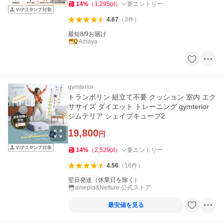
14
%
（
1,295
pt
）
要エントリー
4.67
（
3
件
）
最短8/9お届け
Amaya
gymterior
トランポリン 組立て不要 クッション 室内 エク
ササイズ ダイエット トレーニング gymterior
ジムテリア シェイプキューブ2
19,800
円
14
%
（
2,529
pt
）
要エントリー
4.56
（
16
件
）
翌日発送（休業日を除く）
amepla&Nelture 公式ストア
最安値を見る