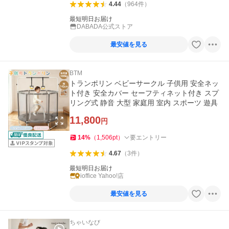
4.44
（
964
件
）
最短明日お届け
DABADA公式ストア
最安値を見る
BTM
トランポリン ベビーサークル 子供用 安全ネッ
ト付き 安全カバー セーフティネット付き スプ
リング式 静音 大型 家庭用 室内 スポーツ 遊具
11,800
円
14
%
（
1,506
pt
）
要エントリー
4.67
（
3
件
）
最短明日お届け
ioffice Yahoo!店
最安値を見る
ちゃいなび