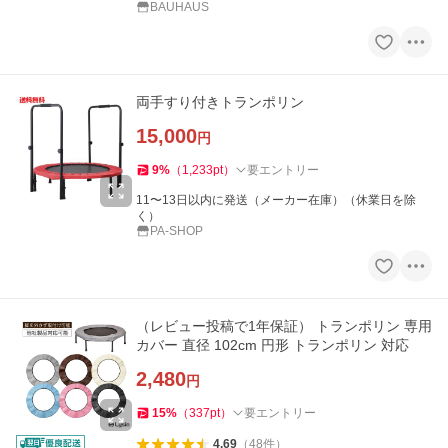
BAUHAUS
両手すり付きトランポリン
15,000
円
9
%
（
1,233
pt
）
要エントリー
11〜13日以内に発送（メーカー在庫）（休業日を除
く）
PA-SHOP
（レビュー投稿で1年保証） トランポリン 専用
カバー 直径 102cm 円形 トランポリン 対応
2,480
円
15
%
（
337
pt
）
要エントリー
4.69
（
48
件
）