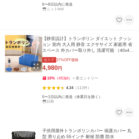
6〜8日以内に発送
ニットknit
【静音設計】トランポリン ダイエット クッシ
ョン 室内 大人用 静音 エクササイズ 家庭用 省
スペース 外カバー取り外し 洗濯可能 （40x40x
15cm/50x50x20cm）
おトク
37
%OFF価格
4,980
円
10
%
（
453
pt
）
要エントリー
4.34
（
113
件
）
0〜1日以内に発送（休業日を除く）
日和
子供用屋外トランポリンカバー 保護カバー 丸
型 滑り止め 55インチ 耐候 防塵 防水