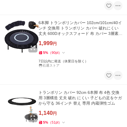
6本脚 トランポリンカバー 102cm/101cm/40イ
ンチ 交換用 トランポリン カバー 破れにくい
丈夫 600Dオックスフォード 布 カバー 3層素材
厚くする Black
1,999
円
5
%
（
90
pt
）
7日以内に発送（休業日を除く）
石通ストア
トランポリン カバー 92cm 6本脚 布 4色 交換
用 3層構造 丈夫 破れ にくい 子どもの足をケガ
から守る 36インチ 替え 専用 内蔵弾性ゴム
1,140
円
5
%
（
51
pt
）