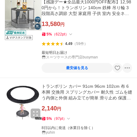
【感謝デー★全品最大1000円OFF配布】12,98
0円から！トランポリン 140cm 鉄棒 吊り輪 3
段階高さ調節 大型 家庭用 子供 室内 安全ネッ
ト付き セーフティネ
13,580
円
5
%
（
622
pt
）
4.49
（
59
件
）
最短明日お届け
スーツケースの専門店busyman
最安値を見る
トランポリン カバー 91cm 96cm 102cm 布 6
本脚 交換用 スプリングカバー 耐久性 ゴムを縫
う内側と外側 組み立てが簡単 滑り止め 保護カ
バー ダメージから足を守
2,140
円
5
%
（
97
pt
）
8日以内に発送（休業日を除く）
yuhin