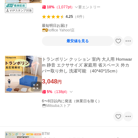
10
%
（
1,077
pt
）
要エントリー
4.25
（
4
件
）
最短明日お届け
ioffice Yahoo!店
最安値を見る
トランポリン クッション 室内 大人用 Homwar
m 静音 エクササイズ 家庭用 省スペース 外カ
バー取り外し 洗濯可能 （40*40*15cm）
3,048
円
5
%
（
138
pt
）
6〜8日以内に発送（休業日を除く）
Mitsubaストア
BTM