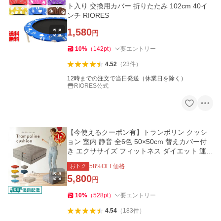
ト入り 交換用カバー 折りたたみ 102cm 40イ
ンチ RIORES
1,580
円
10
%
（
142
pt
）
要エントリー
4.52
（
23
件
）
12時までの注文で当日発送（休業日を除く）
RIORES公式
【今使えるクーポン有】トランポリン クッシ
ョン 室内 静音 全6色 50×50cm 替えカバー付
き エクササイズ フィットネス ダイエット 運動
ジャンプ
おトク
58
%OFF価格
5,800
円
10
%
（
528
pt
）
要エントリー
4.54
（
183
件
）