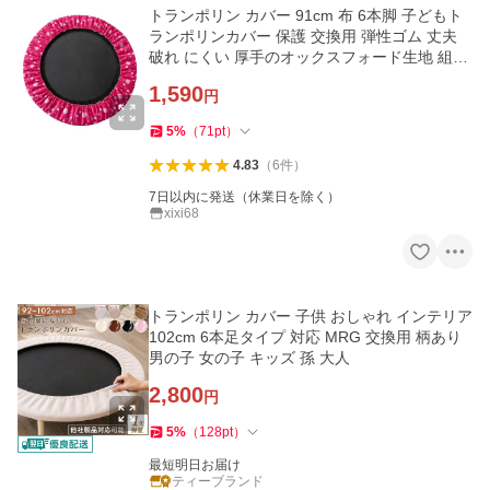
トランポリン カバー 91cm 布 6本脚 子どもト
ランポリンカバー 保護 交換用 弾性ゴム 丈夫
破れ にくい 厚手のオックスフォード生地 組み
立てが簡単 36インチ 室
1,590
円
5
%
（
71
pt
）
4.83
（
6
件
）
7日以内に発送（休業日を除く）
xixi68
トランポリン カバー 子供 おしゃれ インテリア
102cm 6本足タイプ 対応 MRG 交換用 柄あり
男の子 女の子 キッズ 孫 大人
2,800
円
5
%
（
128
pt
）
最短明日お届け
ティーブランド