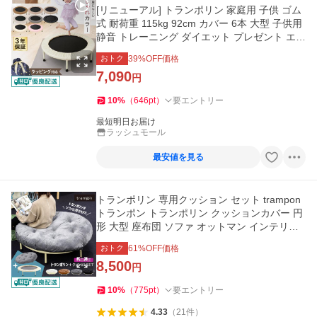
[リニューアル] トランポリン 家庭用 子供 ゴム
式 耐荷重 115kg 92cm カバー 6本 大型 子供用
静音 トレーニング ダイエット プレゼント エク
ササイズ おもちゃ
おトク
39
%OFF価格
7,090
円
10
%
（
646
pt
）
要エントリー
最短明日お届け
ラッシュモール
最安値を見る
トランポリン 専用クッション セット trampon
トランポン トランポリン クッションカバー 円
形 大型 座布団 ソファ オットマン インテリア
おしゃれ
おトク
61
%OFF価格
8,500
円
10
%
（
775
pt
）
要エントリー
4.33
（
21
件
）