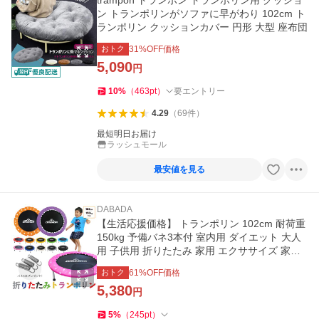
trampon トランポン トランポリン用 クッショ
ン トランポリンがソファに早がわり 102cm ト
ランポリン クッションカバー 円形 大型 座布団
おトク
31
%OFF価格
5,090
円
10
%
（
463
pt
）
要エントリー
4.29
（
69
件
）
最短明日お届け
ラッシュモール
最安値を見る
DABADA
【生活応援価格】 トランポリン 102cm 耐荷重
150kg 予備バネ3本付 室内用 ダイエット 大人
用 子供用 折りたたみ 家用 エクササイズ 家庭
用
おトク
61
%OFF価格
5,380
円
5
%
（
245
pt
）