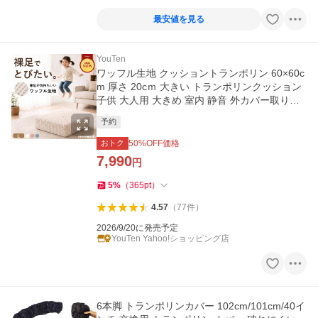
最安値を見る
YouTen
ワッフル生地 クッショントランポリン 60×60c
m 厚さ 20cｍ 大きい トランポリンクッション
子供 大人用 大きめ 室内 静音 外カバー取り外
し 洗濯可能
予約
おトク
50
%OFF価格
7,990
円
5
%
（
365
pt
）
4.57
（
77
件
）
2026/9/20に発売予定
YouTen Yahoo!ショッピング店
6本脚 トランポリンカバー 102cm/101cm/40イ