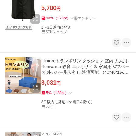
5,780
円
10
%
（
576
pt
）
要エントリー
2〜3日以内に発送
STKショップ
pltstoreトランポリン クッション 室内 大人用
Homwarm 静音 エクササイズ 家庭用 省スペー
ス 外カバー取り外し 洗濯可能 （40*40*15c
m）
3,031
円
5
%
（
138
pt
）
8日以内に発送（休業日を除く）
yuhin
MRG JAPAN