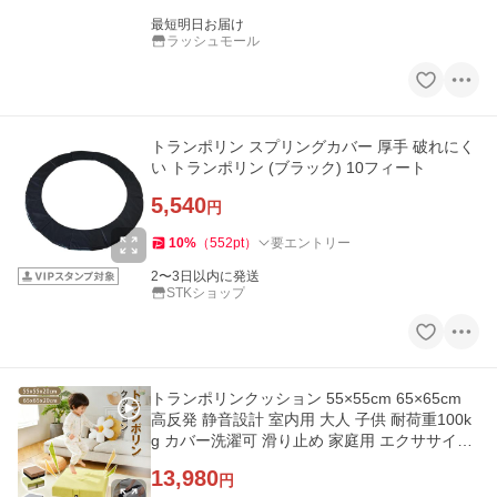
最短明日お届け
ラッシュモール
トランポリン スプリングカバー 厚手 破れにく
い トランポリン (ブラック) 10フィート
5,540
円
10
%
（
552
pt
）
要エントリー
2〜3日以内に発送
STKショップ
トランポリンクッション 55×55cm 65×65cm
高反発 静音設計 室内用 大人 子供 耐荷重100k
g カバー洗濯可 滑り止め 家庭用 エクササイズ
オットマン 省スペース
13,980
円