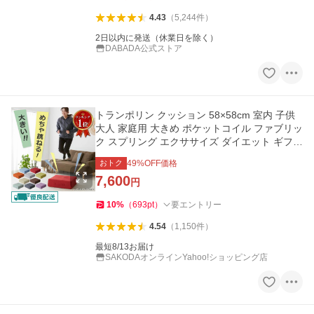
4.43
（
5,244
件
）
2日以内に発送（休業日を除く）
DABADA公式ストア
トランポリン クッション 58×58cm 室内 子供
大人 家庭用 大きめ ポケットコイル ファブリッ
ク スプリング エクササイズ ダイエット ギフト
プレゼント
おトク
49
%OFF価格
7,600
円
10
%
（
693
pt
）
要エントリー
4.54
（
1,150
件
）
最短8/13お届け
SAKODAオンラインYahoo!ショッピング店