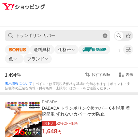
送料無料
価格帯
すべての条
色
ブランド
1,494
件
おすすめ順
表示
表示情報について
｜ポイントは原則税抜価格を基準に付与されます｜ポイント・支
払額等の正確な情報（付与条件・上限等）はカートをご確認ください
DABADA
DABADA トランポリン交換カバー 6本脚用 着
脱簡単 ずれないカバー ケガ防止
おトク
52
%OFF価格
1,648
円