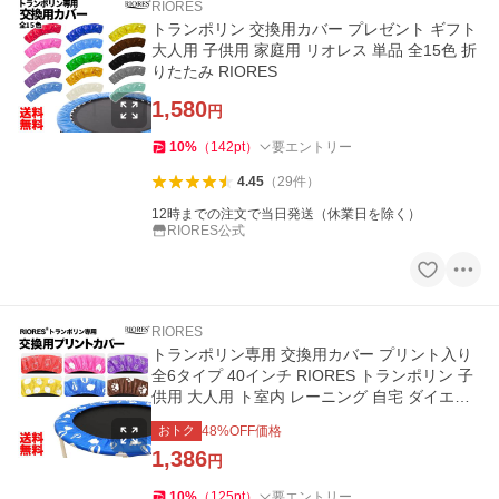
RIORES
トランポリン 交換用カバー プレゼント ギフト
大人用 子供用 家庭用 リオレス 単品 全15色 折
りたたみ RIORES
1,580
円
10
%
（
142
pt
）
要エントリー
4.45
（
29
件
）
12時までの注文で当日発送（休業日を除く）
RIORES公式
RIORES
トランポリン専用 交換用カバー プリント入り
全6タイプ 40インチ RIORES トランポリン 子
供用 大人用 ト室内 レーニング 自宅 ダイエッ
ト器具 在宅
おトク
48
%OFF価格
1,386
円
10
%
（
125
pt
）
要エントリー