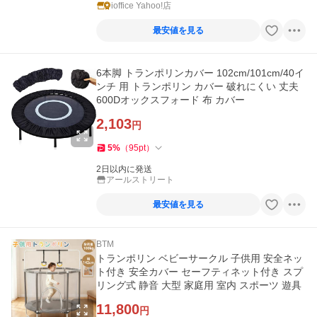
ioffice Yahoo!店
最安値を見る
6本脚 トランポリンカバー 102cm/101cm/40イ
ンチ 用 トランポリン カバー 破れにくい 丈夫
600Dオックスフォード 布 カバー
2,103
円
5
%
（
95
pt
）
2日以内に発送
アールストリート
最安値を見る
BTM
トランポリン ベビーサークル 子供用 安全ネッ
ト付き 安全カバー セーフティネット付き スプ
リング式 静音 大型 家庭用 室内 スポーツ 遊具
11,800
円