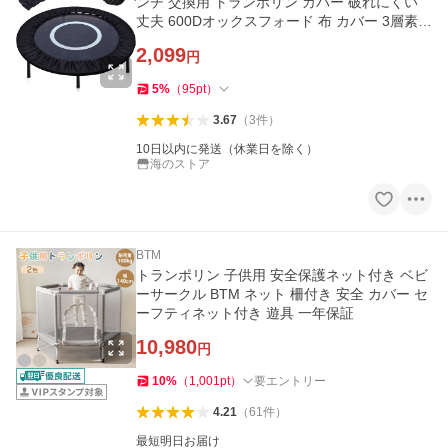
ンチ 交換用 トランポリン カバー 破れにくい
丈夫 600Dオックスフォード 布 カバー 3層素材
厚くする Black
2,099
円
5
%
（
95
pt
）
3.67
（
3
件
）
10日以内に発送（休業日を除く）
海のストア
BTM
トランポリン 子供用 安全保護ネット付き ベビ
ーサークル BTM ネット 柵付き 安全 カバー セ
ーフティネット付き 遊具 一年保証
10,980
円
10
%
（
1,001
pt
）
要エントリー
4.21
（
61
件
）
最短明日お届け