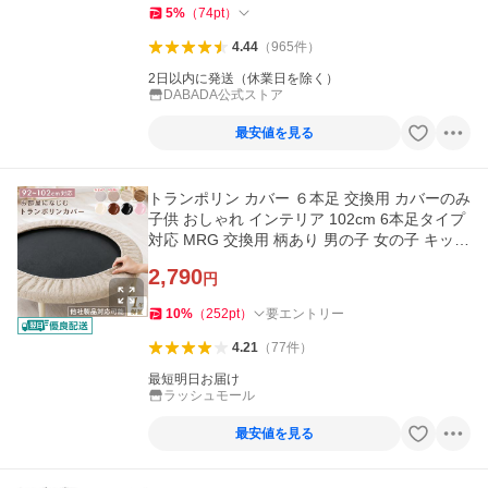
5
%
（
74
pt
）
4.44
（
965
件
）
2日以内に発送（休業日を除く）
DABADA公式ストア
最安値を見る
トランポリン カバー ６本足 交換用 カバーのみ
子供 おしゃれ インテリア 102cm 6本足タイプ
対応 MRG 交換用 柄あり 男の子 女の子 キッズ
孫 大人
2,790
円
10
%
（
252
pt
）
要エントリー
4.21
（
77
件
）
最短明日お届け
ラッシュモール
最安値を見る