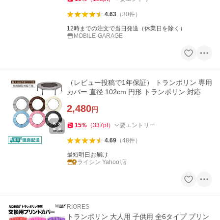
4.63
（
30
件
）
12時までの注文で当日発送（休業日を除く）
MOBILE-GARAGE
（レビュー投稿で1年保証） トランポリン 専用
カバー 直径 102cm 円形 トランポリン 対応
2,480
円
15
%
（
337
pt
）
要エントリー
4.69
（
48
件
）
最短明日お届け
ライシン Yahoo!店
RIORES
トランポリン 大人用 子供用 全6タイプ プリン