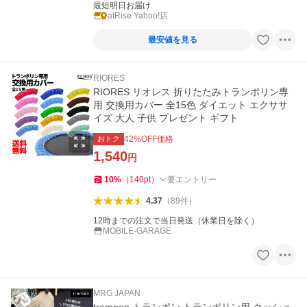
最短明日お届け
atRise Yahoo!店
最安値を見る
RIORES
RIORES リオレス 折りたたみトランポリン専
用 交換用カバー 全15色 ダイエット エクササ
イズ 大人 子供 プレゼント ギフト
おトク
42
%OFF価格
1,540
円
10
%
（
140
pt
）
要エントリー
4.37
（
89
件
）
12時までの注文で当日発送（休業日を除く）
MOBILE-GARAGE
MRG JAPAN