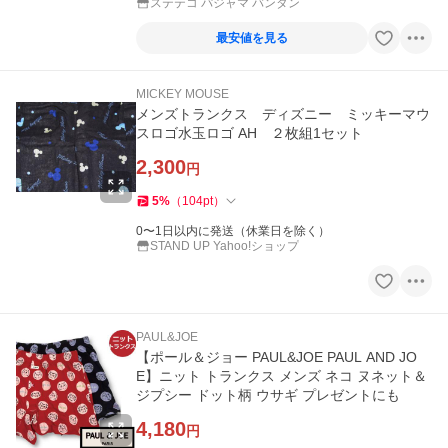
ステテコ パジャマ バンタン
最安値を見る
MICKEY MOUSE
メンズトランクス ディズニー ミッキーマウ
スロゴ水玉ロゴ AH ２枚組1セット
2,300
円
5
%
（
104
pt
）
0〜1日以内に発送（休業日を除く）
STAND UP Yahoo!ショップ
PAUL&JOE
【ポール＆ジョー PAUL&JOE PAUL AND JO
E】ニット トランクス メンズ ネコ ヌネット＆
ジプシー ドット柄 ウサギ プレゼントにも
4,180
円