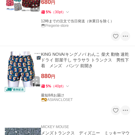
680
円
5
%
（
30
pt
）
12時までの注文で当日発送（休業日を除く）
Pregerie-store
KING NOVA/キングノバ わんこ 柴犬 動物 速乾
ドライ 部屋干し サラサラ トランクス 男性下
着 メンズ パンツ 前開き
880
円
5
%
（
40
pt
）
最短8/8お届け
ASIANCLOSET
MICKEY MOUSE
メンズトランクス ディズニー ミッキーマウ