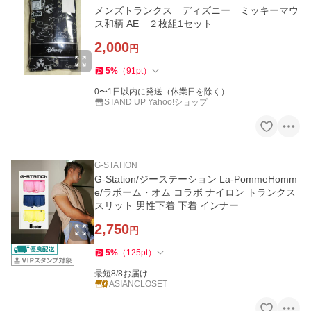
メンズトランクス ディズニー ミッキーマウ
ス和柄 AE ２枚組1セット
2,000
円
5
%
（
91
pt
）
0〜1日以内に発送（休業日を除く）
STAND UP Yahoo!ショップ
G-STATION
G-Station/ジーステーション La-PommeHomm
e/ラポーム・オム コラボ ナイロン トランクス
スリット 男性下着 下着 インナー
2,750
円
5
%
（
125
pt
）
最短8/8お届け
ASIANCLOSET