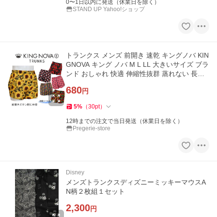
0〜1日以内に発送（休業日を除く）
STAND UP Yahoo!ショップ
トランクス メンズ 前開き 速乾 キングノバ KIN
GNOVA キング ノバ M L LL 大きいサイズ ブラ
ンド おしゃれ 快適 伸縮性抜群 蒸れない 長持
ち 男性 下着 人気
680
円
5
%
（
30
pt
）
12時までの注文で当日発送（休業日を除く）
Pregerie-store
Disney
メンズトランクスディズニーミッキーマウスA
N柄２枚組１セット
2,300
円