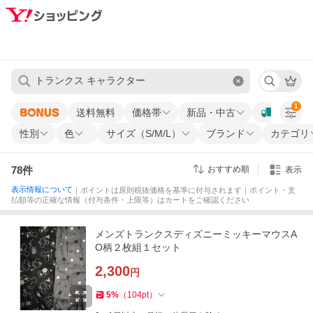
1
送料無料
価格帯
新品・中古
性別
色
サイズ（S/M/L）
ブランド
カテゴリ
78
件
おすすめ順
表示
表示情報について
｜ポイントは原則税抜価格を基準に付与されます｜ポイント・支
払額等の正確な情報（付与条件・上限等）はカートをご確認ください
メンズトランクスディズニーミッキーマウスA
O柄２枚組１セット
2,300
円
5
%
（
104
pt
）