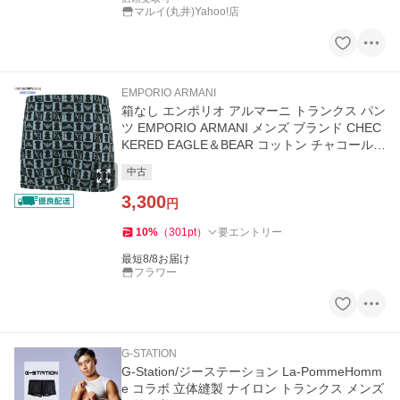
マルイ(丸井)Yahoo!店
EMPORIO ARMANI
箱なし エンポリオ アルマーニ トランクス パン
ツ EMPORIO ARMANI メンズ ブランド CHEC
KERED EAGLE＆BEAR コットン チャコール 2
506BE 送料無料
中古
3,300
円
10
%
（
301
pt
）
要エントリー
最短8/8お届け
フラワー
G-STATION
G-Station/ジーステーション La-PommeHomm
e コラボ 立体縫製 ナイロン トランクス メンズ