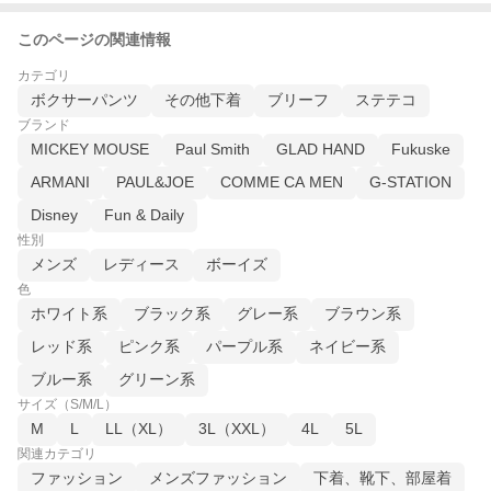
このページの関連情報
カテゴリ
ボクサーパンツ
その他下着
ブリーフ
ステテコ
ブランド
MICKEY MOUSE
Paul Smith
GLAD HAND
Fukuske
ARMANI
PAUL&JOE
COMME CA MEN
G-STATION
Disney
Fun & Daily
性別
メンズ
レディース
ボーイズ
色
ホワイト系
ブラック系
グレー系
ブラウン系
レッド系
ピンク系
パープル系
ネイビー系
ブルー系
グリーン系
サイズ（S/M/L）
M
L
LL（XL）
3L（XXL）
4L
5L
関連カテゴリ
ファッション
メンズファッション
下着、靴下、部屋着