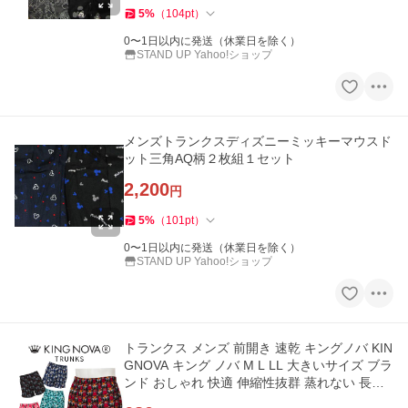
5
%
（
104
pt
）
0〜1日以内に発送（休業日を除く）
STAND UP Yahoo!ショップ
メンズトランクスディズニーミッキーマウスド
ット三角AQ柄２枚組１セット
2,200
円
5
%
（
101
pt
）
0〜1日以内に発送（休業日を除く）
STAND UP Yahoo!ショップ
トランクス メンズ 前開き 速乾 キングノバ KIN
GNOVA キング ノバ M L LL 大きいサイズ ブラ
ンド おしゃれ 快適 伸縮性抜群 蒸れない 長持
ち 男性 下着