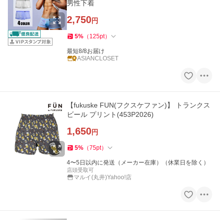
男性下着
2,750
円
5
%
（
125
pt
）
最短8/8お届け
ASIANCLOSET
【fukuske FUN(フクスケファン)】 トランクス
ビール プリント(453P2026)
1,650
円
5
%
（
75
pt
）
4〜5日以内に発送（メーカー在庫）（休業日を除く）
店頭受取可
マルイ(丸井)Yahoo!店