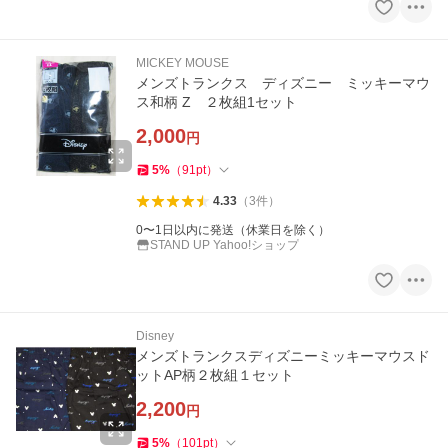
MICKEY MOUSE
メンズトランクス ディズニー ミッキーマウ
ス和柄 Z ２枚組1セット
2,000
円
5
%
（
91
pt
）
4.33
（
3
件
）
0〜1日以内に発送（休業日を除く）
STAND UP Yahoo!ショップ
Disney
メンズトランクスディズニーミッキーマウスド
ットAP柄２枚組１セット
2,200
円
5
%
（
101
pt
）