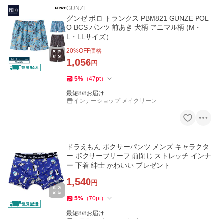
GUNZE
グンゼ ポロ トランクス PBM821 GUNZE POL
O BCS パンツ 前あき 犬柄 アニマル柄 (M・
L・LLサイズ）
20
%OFF価格
1,056
円
5
%
（
47
pt
）
最短8/8お届け
インナーショップ メイクリーン
ドラえもん ボクサーパンツ メンズ キャラクタ
ー ボクサーブリーフ 前閉じ ストレッチ インナ
ー 下着 紳士 かわいい プレゼント
1,540
円
5
%
（
70
pt
）
最短8/8お届け