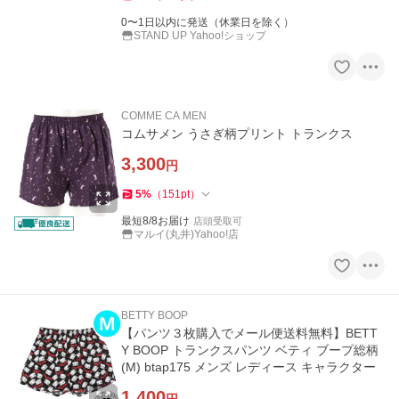
0〜1日以内に発送（休業日を除く）
STAND UP Yahoo!ショップ
COMME CA MEN
コムサメン うさぎ柄プリント トランクス
3,300
円
5
%
（
151
pt
）
最短8/8お届け
店頭受取可
マルイ(丸井)Yahoo!店
BETTY BOOP
【パンツ３枚購入でメール便送料無料】BETT
Y BOOP トランクスパンツ ベティ ブープ総柄
(M) btap175 メンズ レディース キャラクター
1,400