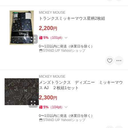
MICKEY MOUSE
トランクスミッキーマウス星柄2枚組
2,200
円
5
%
（
101
pt
）
0〜1日以内に発送（休業日を除く）
STAND UP Yahoo!ショップ
MICKEY MOUSE
メンズトランクス ディズニー ミッキーマウ
ス AJ ２枚組1セット
2,300
円
5
%
（
104
pt
）
0〜1日以内に発送（休業日を除く）
STAND UP Yahoo!ショップ