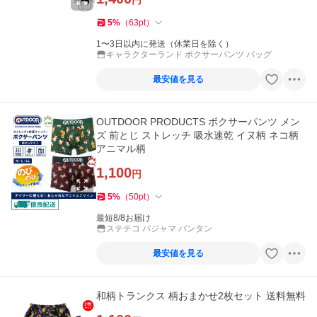
円
5
%
（
63
pt
）
1〜3日以内に発送（休業日を除く）
キャラクターランド ボクサーパンツ バッグ
最安値を見る
OUTDOOR PRODUCTS ボクサーパンツ メン
ズ 前とじ ストレッチ 吸水速乾 イヌ柄 ネコ柄
アニマル柄
1,100
円
5
%
（
50
pt
）
最短8/8お届け
ステテコ パジャマ バンタン
最安値を見る
和柄トランクス 柄おまかせ2枚セット 送料無料