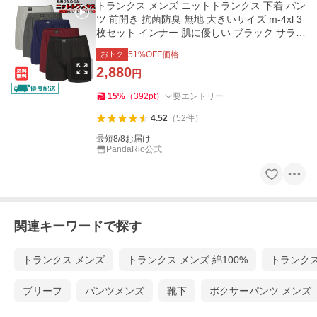
トランクス メンズ ニットトランクス 下着 パン
ツ 前開き 抗菌防臭 無地 大きいサイズ m-4xl 3
枚セット インナー 肌に優しい ブラック サラサ
ラ 春夏秋冬 LHT
おトク
51
%OFF価格
2,880
円
15
%
（
392
pt
）
要エントリー
4.52
（
52
件
）
最短8/8お届け
PandaRio公式
関連キーワードで探す
トランクス メンズ
トランクス メンズ 綿100%
トランクス 
ブリーフ
パンツメンズ
靴下
ボクサーパンツ メンズ