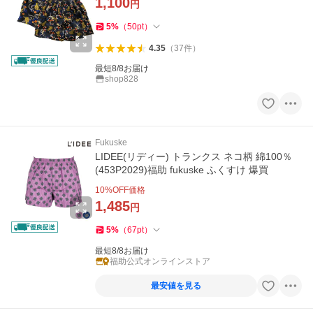
1,100
円
5
%
（
50
pt
）
4.35
（
37
件
）
最短8/8お届け
shop828
Fukuske
LIDEE(リディー) トランクス ネコ柄 綿100％
(453P2029)福助 fukuske ふくすけ 爆買
10
%OFF価格
1,485
円
5
%
（
67
pt
）
最短8/8お届け
福助公式オンラインストア
最安値を見る