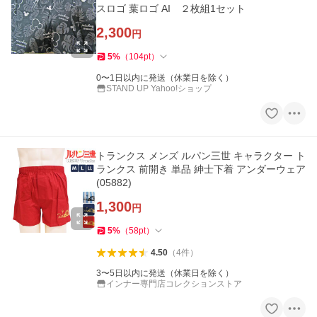
スロゴ 葉ロゴ AI ２枚組1セット
2,300
円
5
%
（
104
pt
）
0〜1日以内に発送（休業日を除く）
STAND UP Yahoo!ショップ
トランクス メンズ ルパン三世 キャラクター ト
ランクス 前開き 単品 紳士下着 アンダーウェア
(05882)
1,300
円
5
%
（
58
pt
）
4.50
（
4
件
）
3〜5日以内に発送（休業日を除く）
インナー専門店コレクションストア