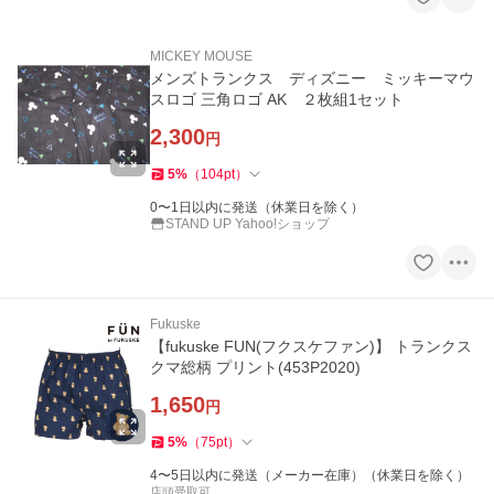
MICKEY MOUSE
メンズトランクス ディズニー ミッキーマウ
スロゴ 三角ロゴ AK ２枚組1セット
2,300
円
5
%
（
104
pt
）
0〜1日以内に発送（休業日を除く）
STAND UP Yahoo!ショップ
Fukuske
【fukuske FUN(フクスケファン)】 トランクス
クマ総柄 プリント(453P2020)
1,650
円
5
%
（
75
pt
）
4〜5日以内に発送（メーカー在庫）（休業日を除く）
店頭受取可