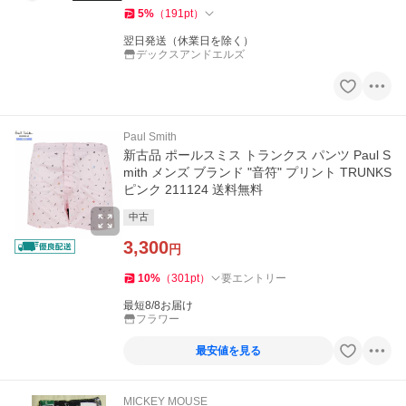
5
%
（
191
pt
）
翌日発送（休業日を除く）
デックスアンドエルズ
Paul Smith
新古品 ポールスミス トランクス パンツ Paul S
mith メンズ ブランド "音符" プリント TRUNKS
ピンク 211124 送料無料
中古
3,300
円
10
%
（
301
pt
）
要エントリー
最短8/8お届け
フラワー
最安値を見る
MICKEY MOUSE