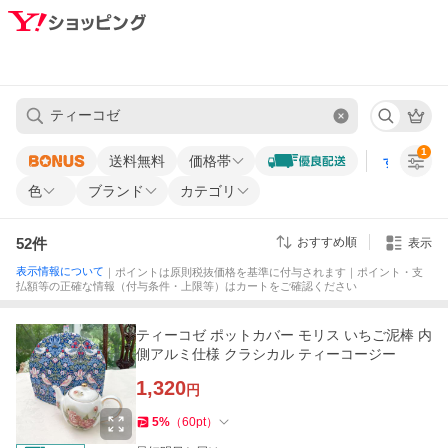
1
送料無料
価格帯
すべての条
色
ブランド
カテゴリ
52
件
おすすめ順
表示
表示情報について
｜ポイントは原則税抜価格を基準に付与されます｜ポイント・支
払額等の正確な情報（付与条件・上限等）はカートをご確認ください
ティーコゼ ポットカバー モリス いちご泥棒 内
側アルミ仕様 クラシカル ティーコージー
1,320
円
5
%
（
60
pt
）