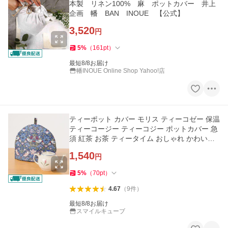
本製 リネン100% 麻 ポットカバー 井上
企画 幡 BAN INOUE 【公式】
3,520
円
5
%
（
161
pt
）
最短8/8お届け
幡INOUE Online Shop Yahoo!店
ティーポット カバー モリス ティーコゼー 保温
ティーコージー ティーコジー ポットカバー 急
須 紅茶 お茶 ティータイム おしゃれ かわいい
メール便
1,540
円
5
%
（
70
pt
）
4.67
（
9
件
）
最短8/8お届け
スマイルキューブ