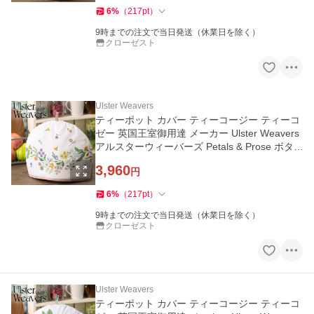
6
%
（
217
pt
）
9時までの注文で当日発送（休業日を除く）
クローゼスト
Ulster Weavers
ティーポット カバー ティーコージー ティーコ
ゼー 英国王室御用達 メーカー Ulster Weavers
アルスターウィーバーズ Petals & Prose ボタ
ニカル
3,960
円
6
%
（
217
pt
）
9時までの注文で当日発送（休業日を除く）
クローゼスト
Ulster Weavers
ティーポット カバー ティーコージー ティーコ