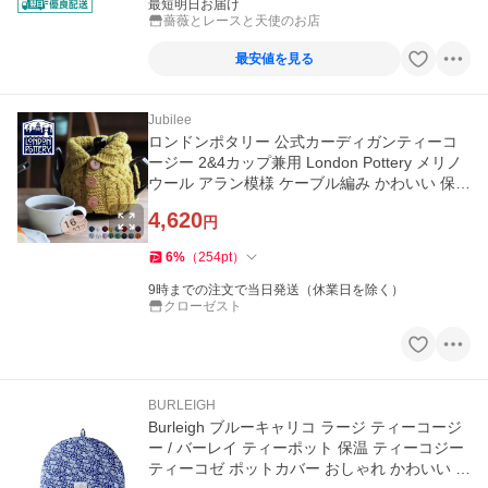
最短明日お届け
薔薇とレースと天使のお店
最安値を見る
Jubilee
ロンドンポタリー 公式カーディガンティーコ
ージー 2&4カップ兼用 London Pottery メリノ
ウール アラン模様 ケーブル編み かわいい 保温
ティーコゼ 紅茶
4,620
円
6
%
（
254
pt
）
9時までの注文で当日発送（休業日を除く）
クローゼスト
BURLEIGH
Burleigh ブルーキャリコ ラージ ティーコージ
ー / バーレイ ティーポット 保温 ティーコジー
ティーコゼ ポットカバー おしゃれ かわいい 花