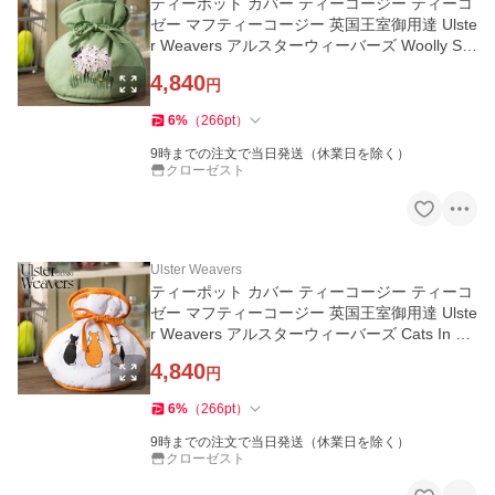
ティーポット カバー ティーコージー ティーコ
ゼー マフティーコージー 英国王室御用達 Ulste
r Weavers アルスターウィーバーズ Woolly Sh
eep ひつじ
4,840
円
6
%
（
266
pt
）
9時までの注文で当日発送（休業日を除く）
クローゼスト
Ulster Weavers
ティーポット カバー ティーコージー ティーコ
ゼー マフティーコージー 英国王室御用達 Ulste
r Weavers アルスターウィーバーズ Cats In Wa
iting 猫 オレンジ
4,840
円
6
%
（
266
pt
）
9時までの注文で当日発送（休業日を除く）
クローゼスト