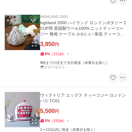
HIGHLAND 2000
highland 2000 ハイランド ロンドンポタリー 2
CUP用 英国製ウール100% ニットティーコー
ジー 無地 ケーブル かわいい 保温 ティーコゼ
ー 紅茶 7色
3,850
円
6
%
（
211
pt
）
9時までの注文で当日発送（休業日を除く）
クローゼスト
ヴィクトリア エッグス ティーコジー ロンドン
バス TC01
5,500
円
5
%
（
252
pt
）
1〜2日以内に発送（休業日を除く）