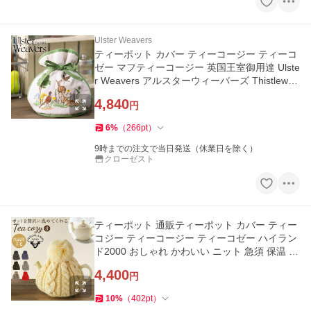
Ulster Weavers
ティーポット カバー ティーコージー ティーコ
ゼー マフティーコージー 英国王室御用達 Ulste
r Weavers アルスターウィーバーズ Thistlewoo
d 鹿 森の動物
4,840
円
6
%
（
266
pt
）
9時までの注文で当日発送（休業日を除く）
クローゼスト
ティーポット 通販ティーポット カバー ティー
コジー ティーコージー ティーコゼー ハイラン
ド2000 おしゃれ かわいい ニット 急須 保温 テ
ィーポット
4,400
円
10
%
（
402
pt
）