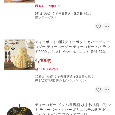
6
%
（
266
pt
）
9時までの注文で当日発送（休業日を除く）
クローゼスト
ティーポット 通販ティーポット カバー ティー
コジー ティーコージー ティーコゼー ハイラン
ド2000 おしゃれ かわいい ニット 急須 保温 紅
茶ポット ブランド
4,400
円
10
%
（
402
pt
）
12時までの注文で当日発送（休業日を除く）
BACKYARD FAMILY バッグタウン
ティーコゼー ドット柄 蝶柄 ひまわり柄 プリン
ト ティーポットカバー ポリエステル帆布 ピク
ニック キャンプ アウトドア用品