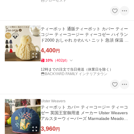
クローゼスト
ティーポット 通販ティーポット カバー ティー
コジー ティーコージー ティーコゼー ハイラン
ド2000 おしゃれ かわいい ニット 急須 保温 紅
茶ポット ブランド
4,400
円
10
%
（
402
pt
）
12時までの注文で当日発送（休業日を除く）
BACKYARD FAMILY インテリアタウン
Ulster Weavers
ティーポット カバー ティーコージー ティーコ
ゼー 英国王室御用達 メーカー Ulster Weavers
アルスターウィーバーズ Marmalade Meadow
ネイビー トラ猫
3,960
円