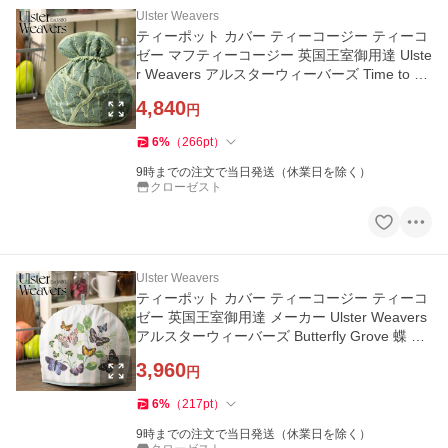
Ulster Weavers
ティーポット カバー ティーコージー ティーコ
ゼー マフティーコージー 英国王室御用達 Ulste
r Weavers アルスターウィーバーズ Time to Gr
ow キャベツ
4,840
円
6
%
（
266
pt
）
9時までの注文で当日発送（休業日を除く）
クローゼスト
Ulster Weavers
ティーポット カバー ティーコージー ティーコ
ゼー 英国王室御用達 メーカー Ulster Weavers
アルスターウィーバーズ Butterfly Grove 蝶 ち
ょうちょ
3,960
円
6
%
（
217
pt
）
9時までの注文で当日発送（休業日を除く）