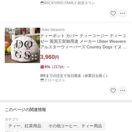
BACKYARD FAMILY 雑貨タウン
Ulster Weavers
ティーポット カバー ティーコージー ティーコ
ゼー 英国王室御用達 メーカー Ulster Weavers
アルスターウィーバーズ Country Dogs イヌ ホ
ワイト
3,960
円
6
%
（
217
pt
）
9時までの注文で当日発送（休業日を除く）
クローゼスト
このページの関連情報
カテゴリ
ティー、紅茶用品
その他コーヒー、ティー用品