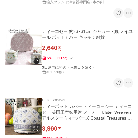
輸入ブランド洋食器専門店2本の剣
ティーコゼー 約23×31cm ジャカード織 メイユ
ール ポットカバー キッチン雑貨
2,640
円
5
%
（
121
pt
）
3日以内に発送（休業日を除く）
ami-brugge
Ulster Weavers
ティーポット カバー ティーコージー ティーコ
ゼー 英国王室御用達 メーカー Ulster Weavers
アルスターウィーバーズ Coastal Treasures ブ
ルー ボタニカル
3,960
円