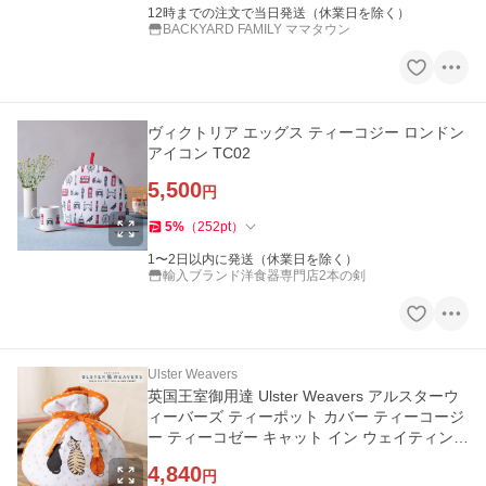
12時までの注文で当日発送（休業日を除く）
BACKYARD FAMILY ママタウン
ヴィクトリア エッグス ティーコジー ロンドン
アイコン TC02
5,500
円
5
%
（
252
pt
）
1〜2日以内に発送（休業日を除く）
輸入ブランド洋食器専門店2本の剣
Ulster Weavers
英国王室御用達 Ulster Weavers アルスターウ
ィーバーズ ティーポット カバー ティーコージ
ー ティーコゼー キャット イン ウェイティング
ティーコジー 猫
4,840
円