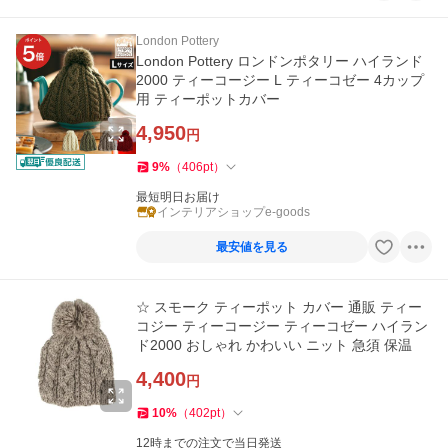
London Pottery
London Pottery ロンドンポタリー ハイランド
2000 ティーコージー L ティーコゼー 4カップ
用 ティーポットカバー
4,950
円
9
%
（
406
pt
）
最短明日お届け
インテリアショップe-goods
最安値を見る
☆ スモーク ティーポット カバー 通販 ティー
コジー ティーコージー ティーコゼー ハイラン
ド2000 おしゃれ かわいい ニット 急須 保温
4,400
円
10
%
（
402
pt
）
12時までの注文で当日発送