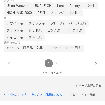
ブランド
Ulster Weavers
BURLEIGH
London Pottery
ポット
HIGHLAND 2000
FELT
オレンジ
Jubilee
色
ホワイト系
ブラック系
グレー系
ベージュ系
ブラウン系
レッド系
ピンク系
パープル系
ネイビー系
ブルー系
関連カテゴリ
キッチン、日用品、文具
コーヒー、ティー用品
1
2
52
件中
1
〜
30
件
ページ上部に戻る
すべてのカテゴリ
キッチン、日用品、文具
コーヒー、ティー用品