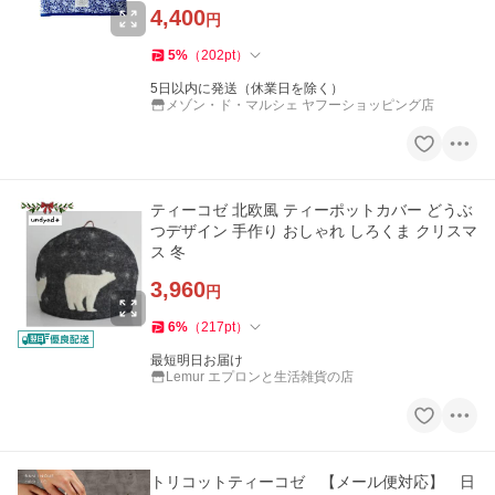
柄 英国 カフェ
4,400
円
5
%
（
202
pt
）
5日以内に発送（休業日を除く）
メゾン・ド・マルシェ ヤフーショッピング店
ティーコゼ 北欧風 ティーポットカバー どうぶ
つデザイン 手作り おしゃれ しろくま クリスマ
ス 冬
3,960
円
6
%
（
217
pt
）
最短明日お届け
Lemur エプロンと生活雑貨の店
トリコットティーコゼ 【メール便対応】 日