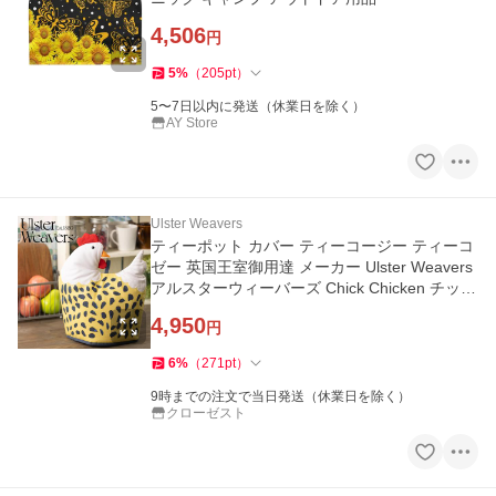
4,506
円
5
%
（
205
pt
）
5〜7日以内に発送（休業日を除く）
AY Store
Ulster Weavers
ティーポット カバー ティーコージー ティーコ
ゼー 英国王室御用達 メーカー Ulster Weavers
アルスターウィーバーズ Chick Chicken チッ
ク・チキン にわとり
4,950
円
6
%
（
271
pt
）
9時までの注文で当日発送（休業日を除く）
クローゼスト