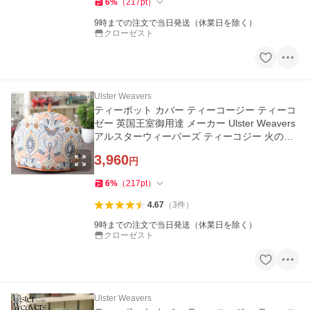
6
%
（
217
pt
）
9時までの注文で当日発送（休業日を除く）
クローゼスト
Ulster Weavers
ティーポット カバー ティーコージー ティーコ
ゼー 英国王室御用達 メーカー Ulster Weavers
アルスターウィーバーズ ティーコジー 火の鳥
蝶 COTSWOLD
3,960
円
6
%
（
217
pt
）
4.67
（
3
件
）
9時までの注文で当日発送（休業日を除く）
クローゼスト
Ulster Weavers