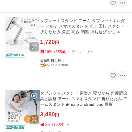
タブレットスタンド アーム タブレットホルダ
ー アルミ スマホスタンド 卓上 回転 スタンド
折りたたみ 角度 高さ 調整 持ち運び おしゃれ
爆買
1,720
円
10
%
（
155
pt
）
要エントリー
最短明日お届け
WD Selection
タブレット スタンド 床置き 寝ながら 角度調節
高さ調整 アーム スマホスタンド 折りたたみ ア
ームスタンド iPhone android ipad 撮影
3,480
円
5
%
（
158
pt
）