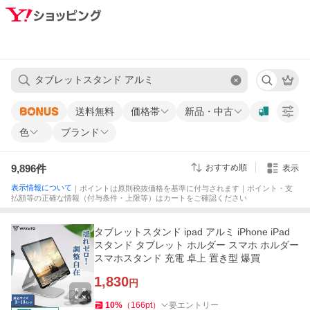
送料無料
価格帯
新品・中古
色
ブランド
9,896
件
おすすめ順
表示
表示情報について
｜ポイントは原則税抜価格を基準に付与されます｜ポイント・支
払額等の正確な情報（付与条件・上限等）はカートをご確認ください
タブレットスタンド ipad アルミ iPhone iPad
スタンド タブレット ホルダー スマホ ホルダー
スマホスタンド 充電 卓上 置き型 爆買
1,830
円
10
%
（
166
pt
）
要エントリー