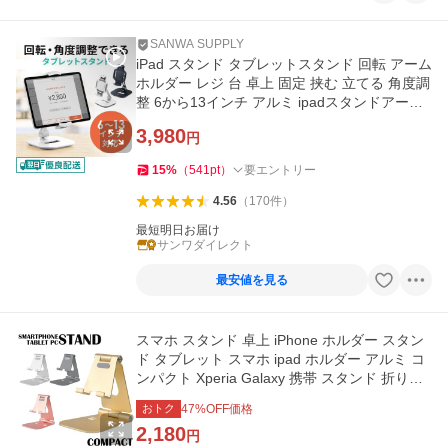
SANWA SUPPLY
iPad スタンド タブレットスタンド 回転 アーム
ホルダー レジ 台 卓上 固定 挟む 立てる 角度調
整 6から13インチ アルミ ipadスタンドアーム
100-LATAB013W
3,980
円
15
%
（
541
pt
）
要エントリー
4.56
（
170
件
）
最短明日お届け
サンワダイレクト
最安値を見る
スマホ スタンド 卓上 iPhone ホルダー スタン
ド タブレット スマホ ipad ホルダー アルミ コ
ンパクト Xperia Galaxy 携帯 スタンド 折りた
たみ スマートフォン
おトク
47
%OFF価格
2,180
円