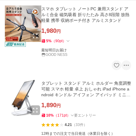
スマホ タブレット ノートPC 兼用スタンド ア
ルミ合金 磁気吸着 折りたたみ 高さ8段階 放熱
軽量 携帯 収納ポーチ付き アルミスタンド
1,980
円
5
%
（
90
pt
）
最短明日お届け
GOOD NESS
タブレット スタンド アルミ ホルダー 角度調整
可能 スマホ 軽量 卓上 おしゃれ iPad iPhone a
ndroid キンドル アイフォン アイパッド ミニ
エア プロ スイッチ
1,890
円
10
%
（
171
pt
）
要エントリー
4.21
（
33
件
）
12時までの注文で当日発送（休業日を除く）