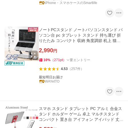
iPhone・スマホケースのSmartlife
ノートPCスタンド ノートパソコンスタンド パ
ソコン台 pc タブレット スタンド 持ち運び 折
りたたみ コンパクト 収納 角度調節 机上 猫背
爆買
2,990
円
10
%
（
271
pt
）
要エントリー
4.53
（
257
件
）
最短明日お届け
WAYetTO
スマホ スタンド タブレット PC アルミ 合金ス
タンド ホルダー ゲーム 卓上 マルチスタンド
コンパクト 置き台 アイフォン アイパッド 丈夫
在宅授業 テレワーク