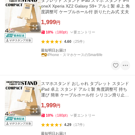
タブレット スタンド iPad スマホ スタンド iPh
oneX Xperia XZ2 Galaxy S9+ アルミ製 卓上 角
度調整可 ケーブルホール付 折りたたみ式 丈夫
1,999
円
10
%
（
180
pt
）
要エントリー
4.60
（
25
件
）
最短明日お届け
iPhone・スマホケースのSmartlife
スマホスタンド おしゃれ タブレット スタンド
iPad 卓上 スタンド アルミ製 角度調整可 持ち
運び 簡単 ケーブルホール付 シリコン滑り止め
iPhone Android iPad
1,999
円
10
%
（
180
pt
）
要エントリー
4.29
（
17
件
）
最短明日お届け