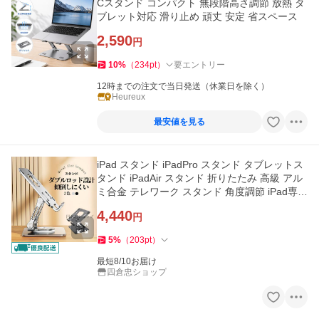
Cスタンド コンパクト 無段階高さ調節 放熱 タ
ブレット対応 滑り止め 頑丈 安定 省スペース
2,590
円
10
%
（
234
pt
）
要エントリー
12時までの注文で当日発送（休業日を除く）
Heureux
最安値を見る
iPad スタンド iPadPro スタンド タブレットス
タンド iPadAir スタンド 折りたたみ 高級 アル
ミ合金 テレワーク スタンド 角度調節 iPad専用
スタンド 放熱
4,440
円
5
%
（
203
pt
）
最短8/10お届け
四倉忠ショップ