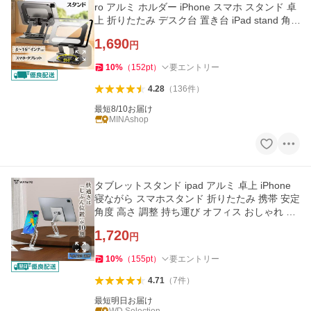
ro アルミ ホルダー iPhone スマホ スタンド 卓
上 折りたたみ デスク台 置き台 iPad stand 角
度高さ調整可能 爆買
1,690
円
10
%
（
152
pt
）
要エントリー
4.28
（
136
件
）
最短8/10お届け
MINAshop
タブレットスタンド ipad アルミ 卓上 iPhone
寝ながら スマホスタンド 折りたたみ 携帯 安定
角度 高さ 調整 持ち運び オフィス おしゃれ 爆
買
1,720
円
10
%
（
155
pt
）
要エントリー
4.71
（
7
件
）
最短明日お届け