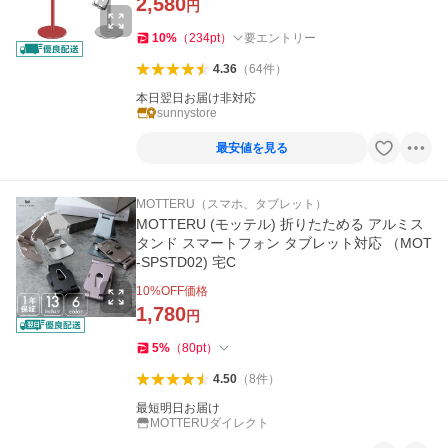
2,580
円
10
%
（
234
pt
）
要エントリー
4.36
（
64
件
）
本日翌日お届け非対応
sunnystore
最安値を見る
MOTTERU（スマホ、タブレット）
MOTTERU (モッテル) 折りたためる アルミス
タンド スマートフォン タブレット対応 （MOT
-SPSTD02) 宅C
10
%OFF価格
1,780
円
5
%
（
80
pt
）
4.50
（
8
件
）
最短明日お届け
MOTTERUダイレクト