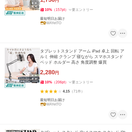
円
10
%
（
157
pt
）
要エントリー
最短明日お届け
WAYetTO
タブレットスタンド アーム iPad 卓上 回転 ア
ルミ 伸縮 クランプ 寝ながら スマホスタンド
ベッド ホルダー 高さ 角度調整 爆買
2,280
円
10
%
（
206
pt
）
要エントリー
4.15
（
71
件
）
最短明日お届け
WAYetTO