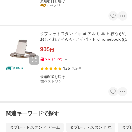
最短明日お届け
カゼノリ
タブレットスタンド ipad アルミ 卓上 寝ながら
おしゃれ かわいい アイパッド chromebook ((S
905
円
5
%
（
40
pt
）
4.76
（
82
件
）
最短8/10お届け
ベストワン
関連キーワードで探す
タブレットスタンド アーム
タブレットスタンド 車
タブ