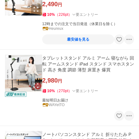
2,490
円
10
%
（
226
pt
）
要エントリー
12時までの注文で当日発送（休業日を除く）
Heureux
最安値を見る
タブレットスタンド アルミ アーム 寝ながら 回
転 アームスタンド iPad スタンド スマホスタン
ド 高さ 角度 調節 薄型 床置き 爆買
2,980
円
10
%
（
270
pt
）
要エントリー
最短明日お届け
WAYetTO
ノートパソコンスタンド アルミ 折りたたみ P