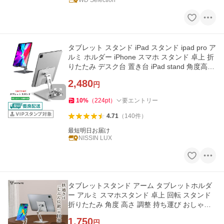
WD Selection
タブレット スタンド iPad スタンド ipad pro ア
ルミ ホルダー iPhone スマホ スタンド 卓上 折
りたたみ デスク台 置き台 iPad stand 角度高さ
調整可能
2,480
円
10
%
（
224
pt
）
要エントリー
4.71
（
140
件
）
最短明日お届け
NISSIN LUX
タブレットスタンド アーム タブレットホルダ
ー アルミ スマホスタンド 卓上 回転 スタンド
折りたたみ 角度 高さ 調整 持ち運び おしゃれ
爆買
1,750
円