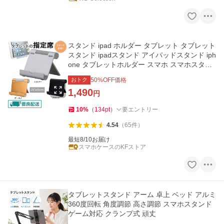
スタンド ipad ホルダー タブレット タブレット
スタンド ipadスタンド アイパッドスタンド iph
one タブレットホルダー スマホ スマホスタン
ド アルミ製
おトク
50
%OFF価格
1,490
円
10
%
（
134
pt
）
要エントリー
4.54
（
65
件
）
最短8/10お届け
スマホケースのKFストア
タブレットスタンド アーム 卓上 ベッド アルミ
360度回転 角度調節 高さ調節 スマホスタンド
ゲーム対応 クランプ式 頑丈