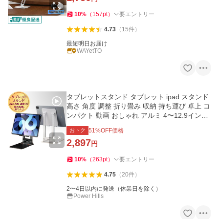
10
%
（
157
pt
）
要エントリー
4.73
（
15
件
）
最短明日お届け
WAYetTO
タブレットスタンド タブレット ipad スタンド
高さ 角度 調整 折り畳み 収納 持ち運び 卓上 コ
ンパクト 動画 おしゃれ アルミ 4〜12.9インチ
対応
おトク
51
%OFF価格
2,897
円
10
%
（
263
pt
）
要エントリー
4.75
（
20
件
）
2〜4日以内に発送（休業日を除く）
Power Hills