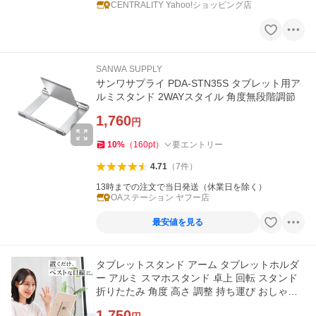
CENTRALITY Yahoo!ショッピング店
SANWA SUPPLY
サンワサプライ PDA-STN35S タブレット用ア
ルミスタンド 2WAYスタイル 角度無段階調節
1,760
円
10
%
（
160
pt
）
要エントリー
4.71
（
7
件
）
13時までの注文で当日発送（休業日を除く）
OAステーション ヤフー店
最安値を見る
タブレットスタンド アーム タブレットホルダ
ー アルミ スマホスタンド 卓上 回転 スタンド
折りたたみ 角度 高さ 調整 持ち運び おしゃれ
爆買
1,750