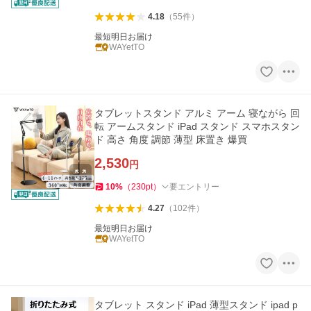
4.18
（
55
件
）
最短明日お届け
WAYetTO
タブレットスタンド アルミ アーム 寝ながら 回
転 アームスタンド iPad スタンド スマホスタン
ド 高さ 角度 調節 薄型 床置き 爆買
2,530
円
10
%
（
230
pt
）
要エントリー
4.27
（
102
件
）
最短明日お届け
WAYetTO
タブレット スタンド iPad 薄型スタンド ipad p