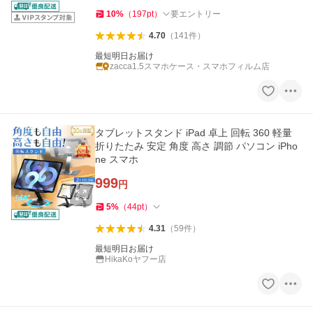
10
%
（
197
pt
）
要エントリー
4.70
（
141
件
）
最短明日お届け
zacca1.5スマホケース・スマホフィルム店
タブレットスタンド iPad 卓上 回転 360 軽量
折りたたみ 安定 角度 高さ 調節 パソコン iPho
ne スマホ
999
円
5
%
（
44
pt
）
4.31
（
59
件
）
最短明日お届け
HikaKoヤフー店