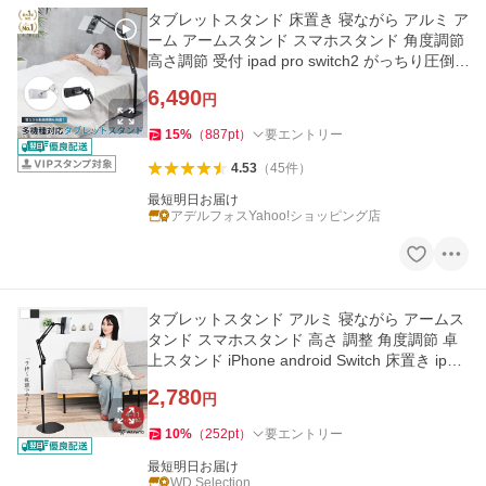
タブレットスタンド 床置き 寝ながら アルミ ア
ーム アームスタンド スマホスタンド 角度調節
高さ調節 受付 ipad pro switch2 がっちり圧倒
的安定感 STAND
6,490
円
15
%
（
887
pt
）
要エントリー
4.53
（
45
件
）
最短明日お届け
アデルフォスYahoo!ショッピング店
タブレットスタンド アルミ 寝ながら アームス
タンド スマホスタンド 高さ 調整 角度調節 卓
上スタンド iPhone android Switch 床置き ipad
爆買
2,780
円
10
%
（
252
pt
）
要エントリー
最短明日お届け
WD Selection