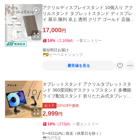
アクリルディスプレイスタンド 10個入り アク
リルスタンド タブレットスタンド ディスプレ
イ 展示 陳列 卓上 透明 クリア ゴールド 店舗 A
DS-CL-10
17,000
円
14
%
（
2,169
pt
）
要エントリー
最短明日お届け
ビーベストショップ
最安値を見る
タブレットスタンド アクリルタブレットスタ
ンド 360度回転デスクトップスタンド 多機能
ライブ配信スタンド 折りたたみ式タブレット
スタンド ブラック/ホワイト
おトク
33
%OFF価格
2,999
円
10
%
（
272
pt
）
要エントリー
6〜8日以内に発送（休業日を除く）
TUTTLE