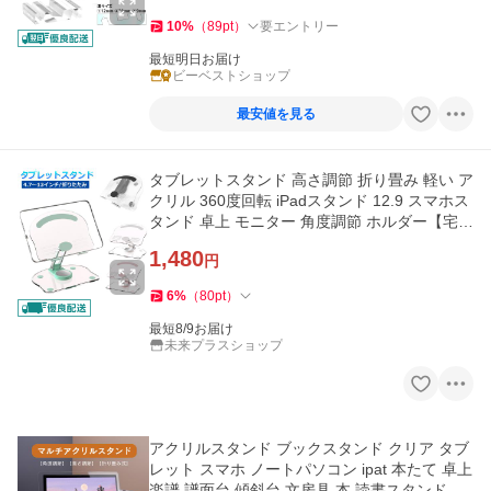
10
%
（
89
pt
）
要エントリー
最短明日お届け
ビーベストショップ
最安値を見る
タブレットスタンド 高さ調節 折り畳み 軽い ア
クリル 360度回転 iPadスタンド 12.9 スマホス
タンド 卓上 モニター 角度調節 ホルダー【宅配
コン】
1,480
円
6
%
（
80
pt
）
最短8/9お届け
未来プラスショップ
アクリルスタンド ブックスタンド クリア タブ
レット スマホ ノートパソコン ipat 本たて 卓上
楽譜 譜面台 傾斜台 文房具 本 読書スタンド 角