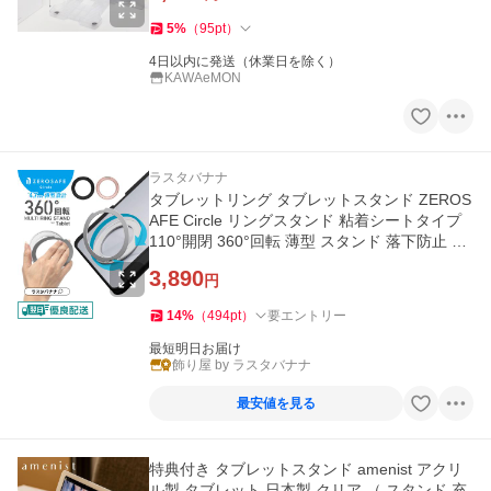
5
%
（
95
pt
）
4日以内に発送（休業日を除く）
KAWAeMON
ラスタバナナ
タブレットリング タブレットスタンド ZEROS
AFE Circle リングスタンド 粘着シートタイプ
110°開閉 360°回転 薄型 スタンド 落下防止 タ
ブレット ラスタバナナ
3,890
円
14
%
（
494
pt
）
要エントリー
最短明日お届け
飾り屋 by ラスタバナナ
最安値を見る
特典付き タブレットスタンド amenist アクリ
ル製 タブレット 日本製 クリア （ スタンド 充