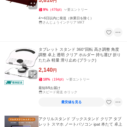
5,810
円
9
%
（
476
pt
）
要エントリー
4〜6日以内に発送（休業日を除く）
さんじょうインテリア MKT
タブレット スタンド 360°回転 高さ調整 角度
調整 卓上 透明 クリア ホルダー 持ち運び 折り
たたみ 軽量 滑り止め (ブラック)
2,140
円
10
%
（
194
pt
）
要エントリー
最短8/9お届け
スピード発送 ホリック
最安値を見る
アクリルスタンド ブックスタンド クリア タブ
レット スマホ ノートパソコン ipat 本たて 卓上