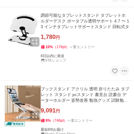
調節可能なタブレットスタンド タブレットホ
ルダーデスク ポータブル透明サポート 4.7 〜 1
3 インチタブレットサポートスタンド 回転式タ
1,780
円
10
%
（
176
pt
）
要エントリー
8日以内に発送
STKショップ
ブックスタンド アクリル 透明 折りたたみ タブ
レット スタンド pcスタンド 書見台 読書台 デ
ーターホルダー 姿勢改善 勉強グッズ 試験勉強
料理本スタンド
9,091
円
9
%
（
746
pt
）
要エントリー
最短8/9お届け