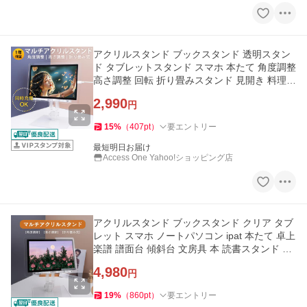
アクリルスタンド ブックスタンド 透明スタン
ド タブレットスタンド スマホ 本たて 角度調整
高さ調整 回転 折り畳みスタンド 見開き 料理
譜面台 読書スタンド
2,990
円
15
%
（
407
pt
）
要エントリー
最短明日お届け
Access One Yahoo!ショッピング店
アクリルスタンド ブックスタンド クリア タブ
レット スマホ ノートパソコン ipat 本たて 卓上
楽譜 譜面台 傾斜台 文房具 本 読書スタンド 角
度 高さ調整爆買
4,980
円
19
%
（
860
pt
）
要エントリー