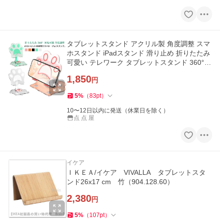
タブレットスタンド アクリル製 角度調整 スマ
ホスタンド iPadスタンド 滑り止め 折りたたみ
可愛い テレワーク タブレットスタンド 360°回
転
1,850
円
5
%
（
83
pt
）
10〜12日以内に発送（休業日を除く）
点 点 屋
イケア
ＩＫＥＡ/イケア VIVALLA タブレットスタ
ンド26x17 cm 竹（904.128.60）
2,380
円
5
%
（
107
pt
）