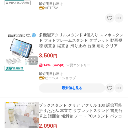
最短明日お届け
VETESA
多機能アクリルスタンド 4個入り スマホスタン
ド フォトフレームスタンド タブレット 動画視
聴 横置き 縦置き 滑り止め 台座 透明 クリア シ
ンプル AS-CL-4
3,500
円
14
%
（
445
pt
）
要エントリー
最短明日お届け
ビーベストショップ
最安値を見る
ブックスタンド クリア アクリル 180 調節可能
折りたたみ 本立て タブレットスタンド 書見台
卓上 譜面台 傾斜台 ノート PCスタンド パソコ
2,090
円