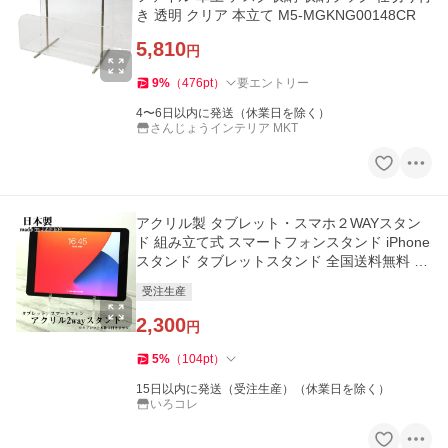
き 透明 クリア 本立て M5-MGKNG00148CR
5,810
円
9
%
（
476
pt
）
要エントリー
4〜6日以内に発送（休業日を除く）
さんじょうインテリア MKT
アクリル製 タブレット・スマホ２WAYスタン
ド 組み立て式 スマートフォンスタンド iPhone
スタンド タブレットスタンド 全国送料無料 ク
リア 透明 AC-SMS
受注生産
2,300
円
5
%
（
104
pt
）
15日以内に発送（受注生産）（休業日を除く）
いろコレ