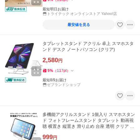
最短明日お届け
トライテック オンラインストア Yahoo!店
最安値を見る
タブレットスタンド アクリル 卓上 スマホスタ
ンド デスク ノートパソコン (クリア)
2,580
円
5
%
（
117
pt
）
最短8/9お届け
ゼブランドショップ
多機能アクリルスタンド 1個入り スマホスタン
ド フォトフレームスタンド タブレット 動画視
聴 横置き 縦置き 滑り止め 台座 透明 クリア シ
ンプル AS-CL-1
999
円