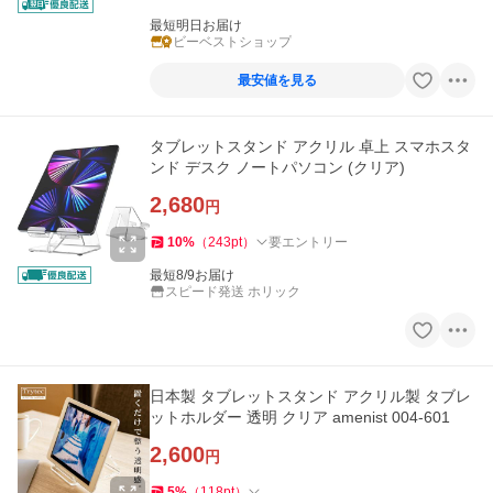
最短明日お届け
ビーベストショップ
最安値を見る
タブレットスタンド アクリル 卓上 スマホスタ
ンド デスク ノートパソコン (クリア)
2,680
円
10
%
（
243
pt
）
要エントリー
最短8/9お届け
スピード発送 ホリック
日本製 タブレットスタンド アクリル製 タブレ
ットホルダー 透明 クリア amenist 004-601
2,600
円
5
%
（
118
pt
）