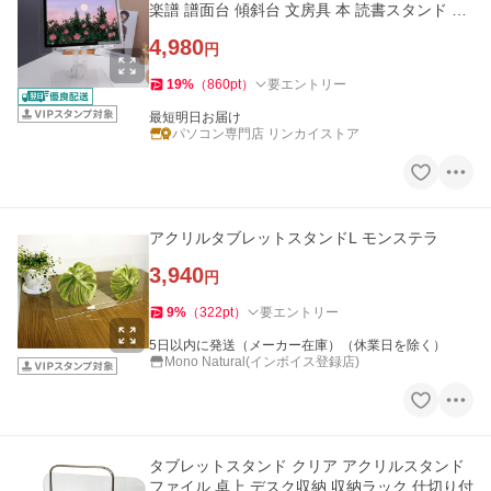
楽譜 譜面台 傾斜台 文房具 本 読書スタンド 角
度調整 高さ調整
4,980
円
19
%
（
860
pt
）
要エントリー
最短明日お届け
パソコン専門店 リンカイストア
アクリルタブレットスタンドL モンステラ
3,940
円
9
%
（
322
pt
）
要エントリー
5日以内に発送（メーカー在庫）（休業日を除く）
Mono Natural(インボイス登録店)
タブレットスタンド クリア アクリルスタンド
ファイル 卓上 デスク収納 収納ラック 仕切り付