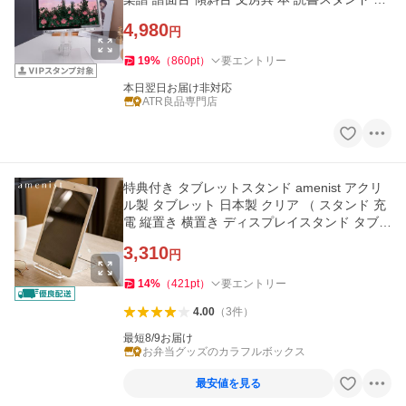
度調整 高さ調整
4,980
円
19
%
（
860
pt
）
要エントリー
本日翌日お届け非対応
ATR良品専門店
特典付き タブレットスタンド amenist アクリ
ル製 タブレット 日本製 クリア （ スタンド 充
電 縦置き 横置き ディスプレイスタンド タブレ
ット立て 卓上 ）
3,310
円
14
%
（
421
pt
）
要エントリー
4.00
（
3
件
）
最短8/9お届け
お弁当グッズのカラフルボックス
最安値を見る