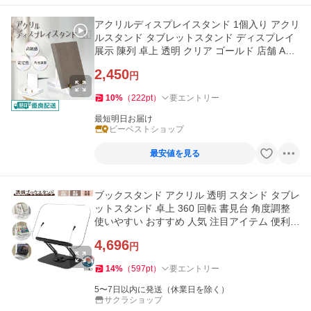
アクリルディスプレイスタンド 1個入り アクリ
ルスタンド タブレットスタンド ディスプレイ
展示 陳列 卓上 透明 クリア ゴールド 店舗 ADS
-CL-1
2,450
円
10
%
（
222
pt
）
要エントリー
最短明日お届け
ビーベストショップ
最安値を見る
ブックスタンド アクリル 透明 スタンド タブレ
ットスタンド 卓上 360 回転 書見台 角度調整
使いやすい おすすめ 人気 注目アイテム 便利グ
ッズ
4,696
円
14
%
（
597
pt
）
要エントリー
5〜7日以内に発送（休業日を除く）
サクラショップ