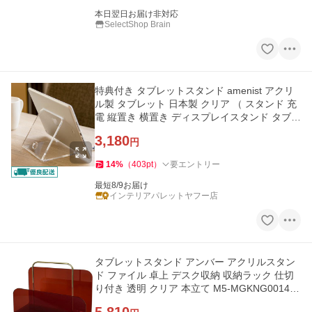
本日翌日お届け非対応
SelectShop Brain
特典付き タブレットスタンド amenist アクリ
ル製 タブレット 日本製 クリア （ スタンド 充
電 縦置き 横置き ディスプレイスタンド タブレ
ット立て 卓上 ）
3,180
円
14
%
（
403
pt
）
要エントリー
最短8/9お届け
インテリアパレットヤフー店
タブレットスタンド アンバー アクリルスタン
ド ファイル 卓上 デスク収納 収納ラック 仕切
り付き 透明 クリア 本立て M5-MGKNG00148
AM