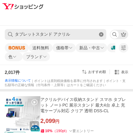
送料無料
価格帯
新品・中古
色
ブランド
2,017
件
おすすめ順
表示
表示情報について
｜ポイントは原則税抜価格を基準に付与されます｜ポイント・支
払額等の正確な情報（付与条件・上限等）はカートをご確認ください
アクリルデバイス収納スタンド スマホ タブレ
ット ノートPC 展示スタンド 最大4台 卓上 充
電ケーブル対応 クリア 透明 DSS-CL
2,099
円
10
%
（
190
pt
）
要エントリー