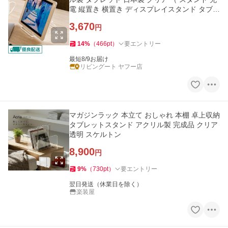
電 縦置き 横置き ディスプレイスタンド タブレ
ット立て 卓上 ）
3,670
円
14
%
（
466
pt
）
要エントリー
最短8/9お届け
リビングート ヤフー店
マガジンラック 本立て おしゃれ 本棚 卓上収納
タブレットスタンド アクリル製 完成品 クリア
透明 スケルトン
8,900
円
9
%
（
730
pt
）
要エントリー
翌日発送（休業日を除く）
楽装屋