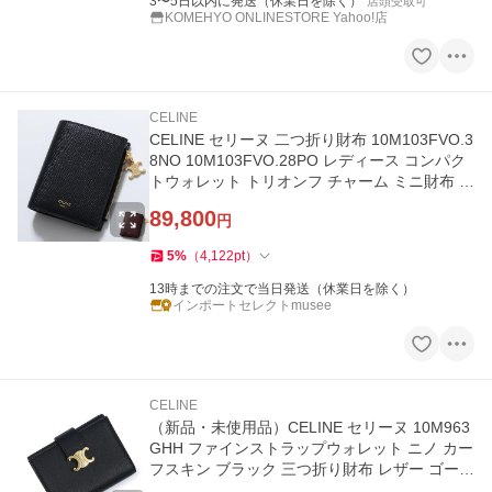
3〜5日以内に発送（休業日を除く）
店頭受取可
KOMEHYO ONLINESTORE Yahoo!店
CELINE
CELINE セリーヌ 二つ折り財布 10M103FVO.3
8NO 10M103FVO.28PO レディース コンパク
トウォレット トリオンフ チャーム ミニ財布 レ
ザー
89,800
円
5
%
（
4,122
pt
）
13時までの注文で当日発送（休業日を除く）
インポートセレクトmusee
CELINE
（新品・未使用品）CELINE セリーヌ 10M963
GHH ファインストラップウォレット ニノ カー
フスキン ブラック 三つ折り財布 レザー ゴール
ド金具 箱付