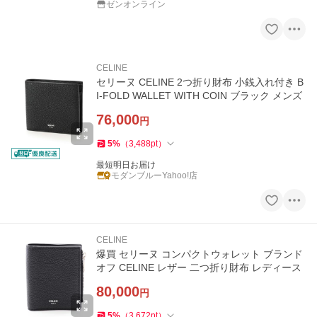
ゼンオンライン
CELINE
セリーヌ CELINE 2つ折り財布 小銭入れ付き B
I-FOLD WALLET WITH COIN ブラック メンズ
76,000
円
5
%
（
3,488
pt
）
最短明日お届け
モダンブルーYahoo!店
CELINE
爆買 セリーヌ コンパクトウォレット ブランド
オフ CELINE レザー 二つ折り財布 レディース
80,000
円
5
%
（
3,672
pt
）