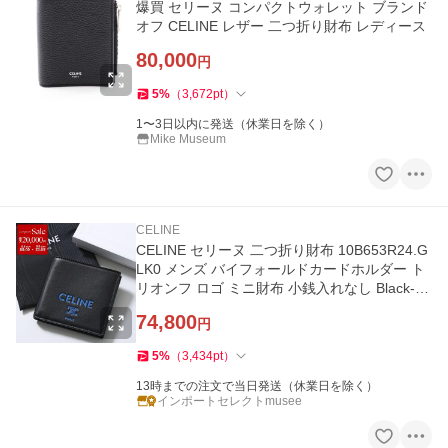
爆買 セリーヌ コンパクトウォレット ブランド
オフ CELINE レザー 二つ折り財布 レディース
80,000
円
5
%
（
3,672
pt
）
1〜3日以内に発送（休業日を除く）
Mike Museum
CELINE
CELINE セリーヌ 二つ折り財布 10B653R24.G
LK0 メンズ バイフォールドカードホルダー ト
リオンフ ロゴ ミニ財布 小銭入れなし Black-Ult
ra-Blue
74,800
円
5
%
（
3,434
pt
）
13時までの注文で当日発送（休業日を除く）
インポートセレクトmusee