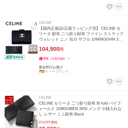
CELINE
【国内正規品/正規ラッピング済】 CELINE セ
リーヌ 財布 二つ折り財布 ファイン ストラップ
ウォレット ニノ SLG サプル 10M963GHH.38
NO トリオンフ
104,900
円
5
%
（
4,814
pt
）
最短明日お届け
ティーブランド
CELINE
CELINE セリーヌ 二つ折り財布 Bi fold バイフ
ォールド 10B653BEN.38SI メンズ 小銭入れな
し レザー ミニ財布 Black
6
%OFF価格