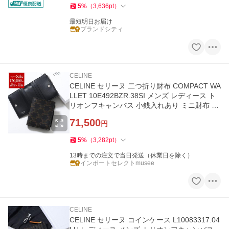
5
%
（
3,636
pt
）
最短明日お届け
ブランドシティ
CELINE
CELINE セリーヌ 二つ折り財布 COMPACT WA
LLET 10E492BZR.38SI メンズ レディース ト
リオンフキャンバス 小銭入れあり ミニ財布 BL
ACK
71,500
円
5
%
（
3,282
pt
）
13時までの注文で当日発送（休業日を除く）
インポートセレクトmusee
CELINE
CELINE セリーヌ コインケース L10083317.04