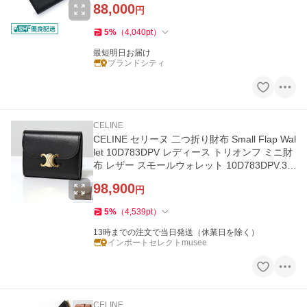
88,000
円
5
%
（
4,040
pt
）
最短明日お届け
ブランドシティ
CELINE
CELINE セリーヌ 二つ折り財布 Small Flap Wal
let 10D783DPV レディース トリオンフ ミニ財
布 レザー スモールウォレット 10D783DPV.38
SI
98,900
円
5
%
（
4,539
pt
）
13時までの注文で当日発送（休業日を除く）
インポートセレクトmusee
CELINE