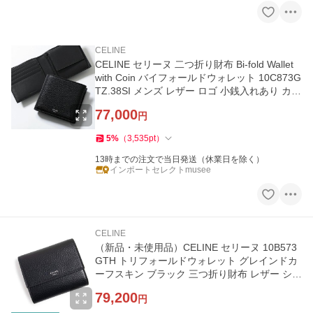
CELINE
CELINE セリーヌ 二つ折り財布 Bi-fold Wallet
with Coin バイフォールドウォレット 10C873G
TZ.38SI メンズ レザー ロゴ 小銭入れあり カラ
ー3色
77,000
円
5
%
（
3,535
pt
）
13時までの注文で当日発送（休業日を除く）
インポートセレクトmusee
CELINE
（新品・未使用品）CELINE セリーヌ 10B573
GTH トリフォールドウォレット グレインドカ
ーフスキン ブラック 三つ折り財布 レザー シル
バー金具 箱付
79,200
円