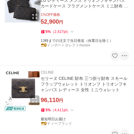
LU レディース メンズ トリオンフキャンバス
カードケース フラグメントケース ミニ財布 Ta
n
1
%OFF価格
52,900
円
5
%
（
2,427
pt
）
13時までの注文で当日発送（休業日を除く）
インポートセレクトmusee
CELINE
セリーヌ CELINE 財布 三つ折り財布 スモール
フラップウォレット トリオンフ トリオンフキ
ャンバス レディース 女性 ミニウォレット
96,110
円
5
%
（
4,411
pt
）
最短明日お届け
ティーブランド