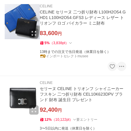
CELINE
CELINE セリーヌ 二つ折り財布 L100H2O54.G
HD1 L100H2O54.GFS3 レディース レザー ト
リオンフ ロゴ バイカラー ミニ財布
83,600
円
5
%
（
3,838
pt
）
13時までの注文で当日発送（休業日を除く）
インポートセレクトmusee
CELINE
セリーヌ CELINE トリオンフ シャイニーカー
フスキン 二つ折り財布 CEL10K623DPV ブラ
ンド 財布 誕生日 プレゼント
92,400
円
12
%
（
10,122
pt
）
要エントリー
3〜5日以内に発送（休業日を除く）