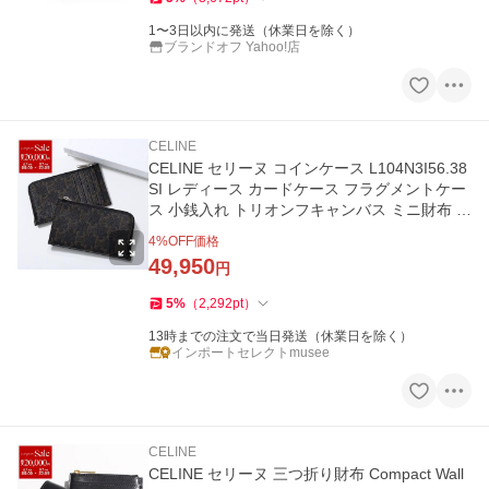
1〜3日以内に発送（休業日を除く）
ブランドオフ Yahoo!店
CELINE
CELINE セリーヌ コインケース L104N3I56.38
SI レディース カードケース フラグメントケー
ス 小銭入れ トリオンフキャンバス ミニ財布 Bl
ack
4
%OFF価格
49,950
円
5
%
（
2,292
pt
）
13時までの注文で当日発送（休業日を除く）
インポートセレクトmusee
CELINE
CELINE セリーヌ 三つ折り財布 Compact Wall