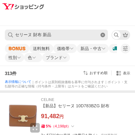
送料無料
価格帯
新品・中古
性別
色
ブランド
313
件
おすすめ順
表示
表示情報について
｜ポイントは原則税抜価格を基準に付与されます｜ポイント・支
払額等の正確な情報（付与条件・上限等）はカートをご確認ください
CELINE
【新品】セリーヌ 10D783BZG 財布
91,482
円
5
%
（
4,198
pt
）