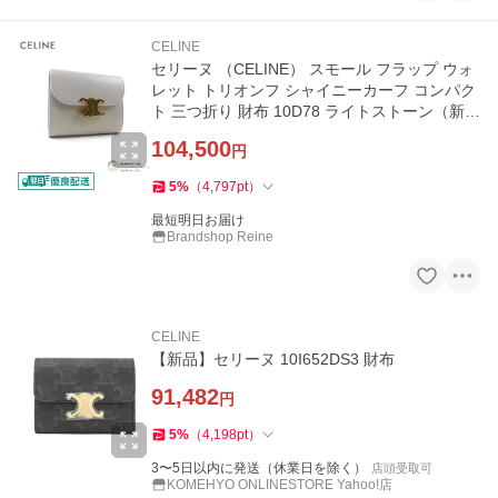
CELINE
セリーヌ （CELINE） スモール フラップ ウォ
レット トリオンフ シャイニーカーフ コンパク
ト 三つ折り 財布 10D78 ライトストーン（新
品）
104,500
円
5
%
（
4,797
pt
）
最短明日お届け
Brandshop Reine
CELINE
【新品】セリーヌ 10I652DS3 財布
91,482
円
5
%
（
4,198
pt
）
3〜5日以内に発送（休業日を除く）
店頭受取可
KOMEHYO ONLINESTORE Yahoo!店