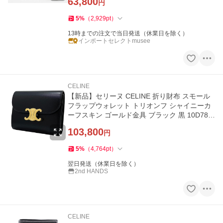
63,800
円
5
%
（
2,929
pt
）
13時までの注文で当日発送（休業日を除く）
インポートセレクトmusee
CELINE
【新品】セリーヌ CELINE 折り財布 スモール
フラップウォレット トリオンフ シャイニーカ
ーフスキン ゴールド金具 ブラック 黒 10D783
DPV.38NO
103,800
円
5
%
（
4,764
pt
）
翌日発送（休業日を除く）
2nd HANDS
CELINE