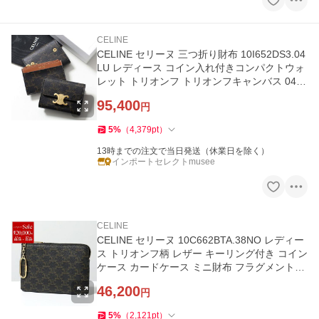
CELINE
CELINE セリーヌ 三つ折り財布 10I652DS3.04
LU レディース コイン入れ付きコンパクトウォ
レット トリオンフ トリオンフキャンバス 04L
U/Tan
95,400
円
5
%
（
4,379
pt
）
13時までの注文で当日発送（休業日を除く）
インポートセレクトmusee
CELINE
CELINE セリーヌ 10C662BTA.38NO レディー
ス トリオンフ柄 レザー キーリング付き コイン
ケース カードケース ミニ財布 フラグメントケ
ース Black
46,200
円
5
%
（
2,121
pt
）