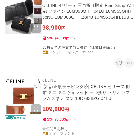
CELINE セリーヌ 三つ折り財布 Fine Strap Wal
let ファイン 10M963GHH.04LU 10M963GHH.
38NO 10M963GHH.28PO 10M963GHH.10BL
トリオンフ 財布
98,900
円
5
%
（
4,539
pt
）
13時までの注文で当日発送（休業日を除く）
インポートセレクトmusee
CELINE
[新品/正規ラッピング済] CELINE セリーヌ 財
布 ミニ ミニウォレット 三つ折り トリオンフ
ラムスキン タン 10D783BZG.04LU
109,000
円
5
%
（
5,003
pt
）
最短明日お届け
ティーブランド