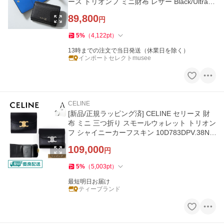
ース トリオンフ ミニ財布 レザー Black/Ultra-B
lue
89,800
円
5
%
（
4,122
pt
）
13時までの注文で当日発送（休業日を除く）
インポートセレクトmusee
CELINE
[新品/正規ラッピング済] CELINE セリーヌ 財
布 ミニ 三つ折り スモールウォレット トリオン
フ シャイニーカーフスキン 10D783DPV.38NO
ミニウォレット
109,000
円
5
%
（
5,003
pt
）
最短明日お届け
ティーブランド