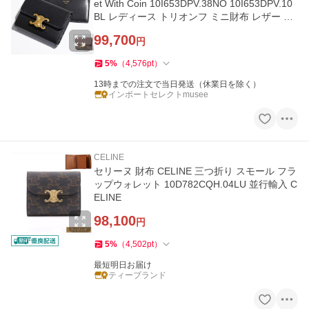
et With Coin 10I653DPV.38NO 10I653DPV.10
BL レディース トリオンフ ミニ財布 レザー カ
ラー2色
99,700
円
5
%
（
4,576
pt
）
13時までの注文で当日発送（休業日を除く）
インポートセレクトmusee
CELINE
セリーヌ 財布 CELINE 三つ折り スモール フラ
ップウォレット 10D782CQH.04LU 並行輸入 C
ELINE
98,100
円
5
%
（
4,502
pt
）
最短明日お届け
ティーブランド