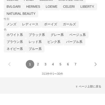
BVLGARI
HERMES
LOEWE
CELERI
LIBERTY.
NATURAL BEAUTY
性別
メンズ
レディース
ボーイズ
ガールズ
色
ホワイト系
ブラック系
グレー系
ベージュ系
ブラウン系
レッド系
ピンク系
パープル系
ネイビー系
ブルー系
1
2
3
4
5
6
7
313
件中
1
〜
30
件
ページ上部に戻る