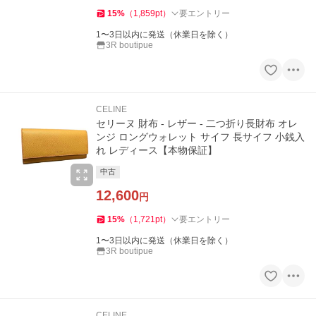
15
%
（
1,859
pt
）
要エントリー
1〜3日以内に発送（休業日を除く）
3R boutipue
CELINE
セリーヌ 財布 - レザー - 二つ折り長財布 オレ
ンジ ロングウォレット サイフ 長サイフ 小銭入
れ レディース【本物保証】
中古
12,600
円
15
%
（
1,721
pt
）
要エントリー
1〜3日以内に発送（休業日を除く）
3R boutipue
CELINE