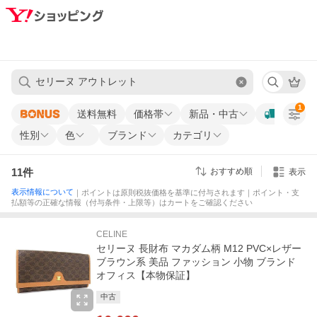
1
送料無料
価格帯
新品・中古
性別
色
ブランド
カテゴリ
11
件
おすすめ順
表示
表示情報について
｜ポイントは原則税抜価格を基準に付与されます｜ポイント・支
払額等の正確な情報（付与条件・上限等）はカートをご確認ください
CELINE
セリーヌ 長財布 マカダム柄 M12 PVC×レザー
ブラウン系 美品 ファッション 小物 ブランド
オフィス【本物保証】
中古