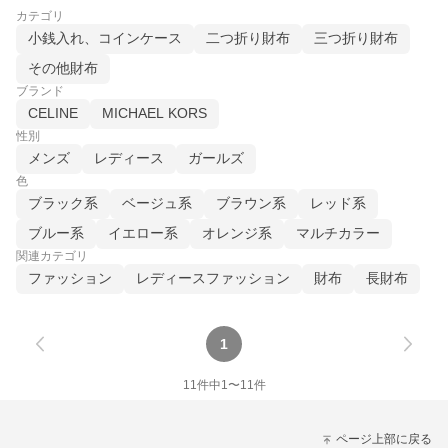
カテゴリ
小銭入れ、コインケース
二つ折り財布
三つ折り財布
その他財布
ブランド
CELINE
MICHAEL KORS
性別
メンズ
レディース
ガールズ
色
ブラック系
ベージュ系
ブラウン系
レッド系
ブルー系
イエロー系
オレンジ系
マルチカラー
関連カテゴリ
ファッション
レディースファッション
財布
長財布
1
11
件中
1
〜
11
件
ページ上部に戻る