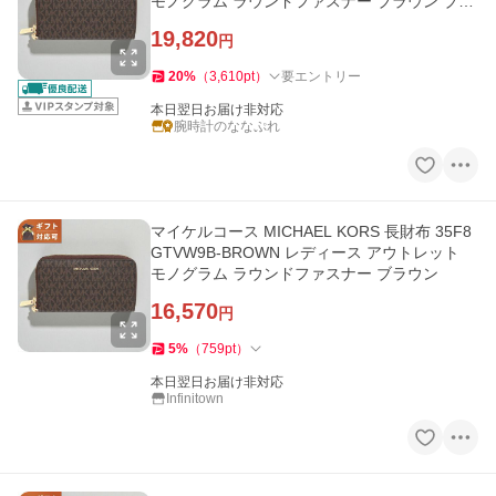
モノグラム ラウンドファスナー ブラウン ブラ
ンド ウォレット 高級 おしゃれ
19,820
円
20
%
（
3,610
pt
）
要エントリー
本日翌日お届け非対応
腕時計のななぷれ
マイケルコース MICHAEL KORS 長財布 35F8
GTVW9B-BROWN レディース アウトレット
モノグラム ラウンドファスナー ブラウン
16,570
円
5
%
（
759
pt
）
本日翌日お届け非対応
Infinitown