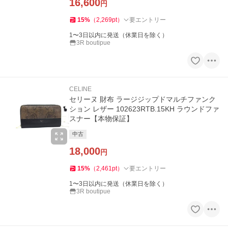
16,600
円
15
%
（
2,269
pt
）
要エントリー
1〜3日以内に発送（休業日を除く）
3R boutipue
CELINE
セリーヌ 財布 ラージジップドマルチファンク
ション レザー 102623RTB.15KH ラウンドファ
スナー【本物保証】
中古
18,000
円
15
%
（
2,461
pt
）
要エントリー
1〜3日以内に発送（休業日を除く）
3R boutipue