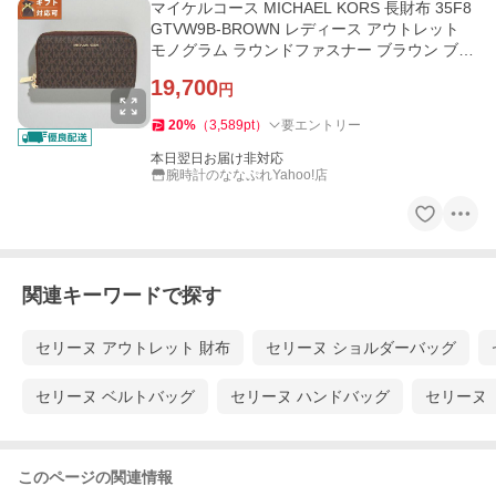
マイケルコース MICHAEL KORS 長財布 35F8
GTVW9B-BROWN レディース アウトレット
モノグラム ラウンドファスナー ブラウン ブラ
ンド ウォレット 高級 おしゃれ
19,700
円
20
%
（
3,589
pt
）
要エントリー
本日翌日お届け非対応
腕時計のななぷれYahoo!店
関連キーワードで探す
セリーヌ アウトレット 財布
セリーヌ ショルダーバッグ
セリーヌ ベルトバッグ
セリーヌ ハンドバッグ
セリーヌ 
このページの関連情報