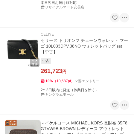
本日翌日お届け非対応
リサイクルマート安長店
CELINE
セリーヌ トリオンフ チェーンウォレット マー
ゴ 10L033DPV.38NO ウォレットバッグ sst
【中古】
中古
261,723
円
10
%
（
10,687
pt
）
要エントリー
2〜3日以内に発送（休業日を除く）
キングラムモール
マイケルコース MICHAEL KORS 長財布 35F8
GTVW9B-BROWN レディース アウトレット