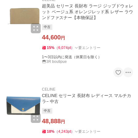
超美品 セリーヌ 長財布 ラージ ジップドウォレ
ット ベージュ系 オレンジレッド系 レザー ラウ
ンドファスナー【本物保証】
中古
44,600
円
15
%
（
6,074
pt
）
要エントリー
1〜3日以内に発送（休業日を除く）
3R boutipue
CELINE
CELINE セリーヌ 長財布 レディース マルチカ
ラ− 中古
中古
48,888
円
10
%
（
4,243
pt
）
要エントリー