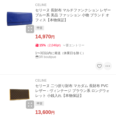
CELINE
セリーヌ 長財布 マルチファンクション レザー
ブルー系 美品 ファッション 小物 ブランド オ
フィス【本物保証】
中古
14,970
円
15
%
（
2,046
pt
）
要エントリー
1〜3日以内に発送（休業日を除く）
3R boutipue
CELINE
セリーヌ 二つ折り財布 マカダム 長財布 PVC
レザー - ヴィンテージ ブラウン系 ロングウォ
レット 小銭入れ【本物保証】
中古
13,600
円