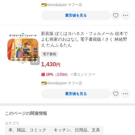
ebookjapan ヤフー店
最安値を見る
新装版 ぼくはヨハネス・フェルメール 絵本で
よむ画家のおはなし 電子書籍版 / さく:林綾野
え:たんふるたん
電子書籍
1,430
円
10
%
（
130
pt
）
要エントリー
ebookjapan ヤフー店
最安値を見る
このページの関連情報
カテゴリ
本、雑誌、コミック
キッチン、日用品、文具