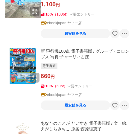
1,100
円
10
%
（
100
pt
）
要エントリー
ebookjapan ヤフー店
最安値を見る
新 飛行機100点 電子書籍版 / グループ・コロン
ブス 写真:チャーリィ古庄
電子書籍
660
円
10
%
（
60
pt
）
要エントリー
ebookjapan ヤフー店
最安値を見る
あなたのことが だいすき 電子書籍版 / 文・絵:
えがしらみちこ 原案:西原理恵子