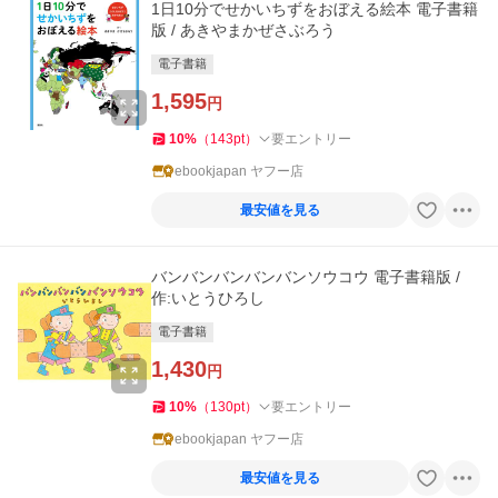
1日10分でせかいちずをおぼえる絵本 電子書籍
版 / あきやまかぜさぶろう
電子書籍
1,595
円
10
%
（
143
pt
）
要エントリー
ebookjapan ヤフー店
最安値を見る
バンバンバンバンバンソウコウ 電子書籍版 /
作:いとうひろし
電子書籍
1,430
円
10
%
（
130
pt
）
要エントリー
ebookjapan ヤフー店
最安値を見る