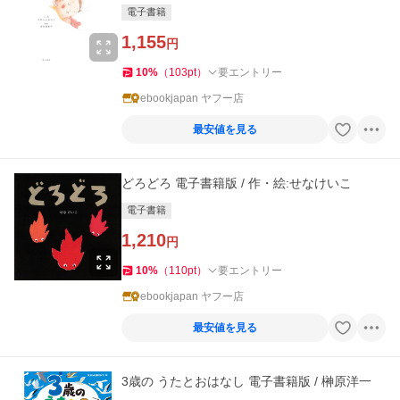
電子書籍
1,155
円
10
%
（
103
pt
）
要エントリー
ebookjapan ヤフー店
最安値を見る
どろどろ 電子書籍版 / 作・絵:せなけいこ
電子書籍
1,210
円
10
%
（
110
pt
）
要エントリー
ebookjapan ヤフー店
最安値を見る
3歳の うたとおはなし 電子書籍版 / 榊原洋一