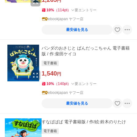
円
10
%
（
114
pt
）
要エントリー
ebookjapan ヤフー店
最安値を見る
パンダのおさじと ぱんだっこちゃん 電子書籍
版 / 作:柴田ケイコ
電子書籍
1,540
円
10
%
（
140
pt
）
要エントリー
ebookjapan ヤフー店
最安値を見る
すなばばば 電子書籍版 / 作/絵:鈴木のりたけ
電子書籍