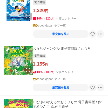
電子書籍
1,320
円
10
%
（
120
pt
）
要エントリー
ebookjapan ヤフー店
最安値を見る
おうちジャングル 電子書籍版 / ももろ
電子書籍
1,155
円
10
%
（
103
pt
）
要エントリー
ebookjapan ヤフー店
最安値を見る
10ぴきのかえるのおくりもの 電子書籍版 / 作:
間所ひさこ 絵:仲川道子