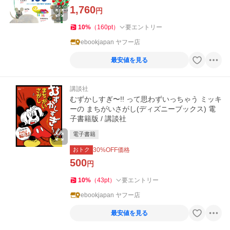
1,760
円
10
%
（
160
pt
）
要エントリー
ebookjapan ヤフー店
最安値を見る
講談社
むずかしすぎ〜!! って思わずいっちゃう ミッキ
ーの まちがいさがし(ディズニーブックス) 電
子書籍版 / 講談社
電子書籍
おトク
30
%OFF価格
500
円
10
%
（
43
pt
）
要エントリー
ebookjapan ヤフー店
最安値を見る