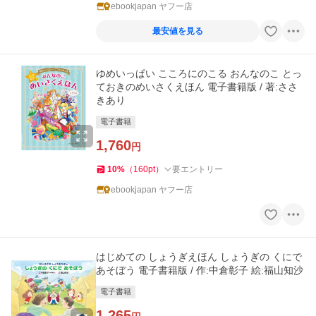
ebookjapan ヤフー店
最安値を見る
ゆめいっぱい こころにのこる おんなのこ とっ
ておきのめいさくえほん 電子書籍版 / 著:ささ
きあり
電子書籍
1,760
円
10
%
（
160
pt
）
要エントリー
ebookjapan ヤフー店
はじめての しょうぎえほん しょうぎの くにで
あそぼう 電子書籍版 / 作:中倉彰子 絵:福山知沙
電子書籍
1,265