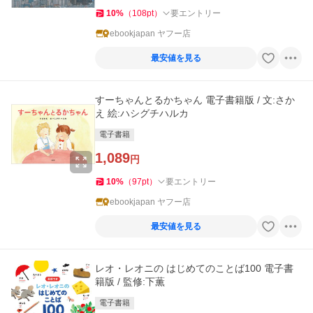
10
%
（
108
pt
）
要エントリー
ebookjapan ヤフー店
最安値を見る
すーちゃんとるかちゃん 電子書籍版 / 文:さか
え 絵:ハシグチハルカ
電子書籍
1,089
円
10
%
（
97
pt
）
要エントリー
ebookjapan ヤフー店
最安値を見る
レオ・レオニの はじめてのことば100 電子書
籍版 / 監修:下薫
電子書籍