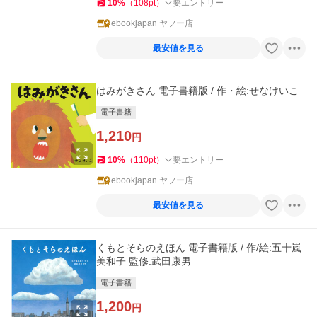
10
%
（
108
pt
）
要エントリー
ebookjapan ヤフー店
最安値を見る
はみがきさん 電子書籍版 / 作・絵:せなけいこ
電子書籍
1,210
円
10
%
（
110
pt
）
要エントリー
ebookjapan ヤフー店
最安値を見る
くもとそらのえほん 電子書籍版 / 作/絵:五十嵐
美和子 監修:武田康男
電子書籍
1,200
円