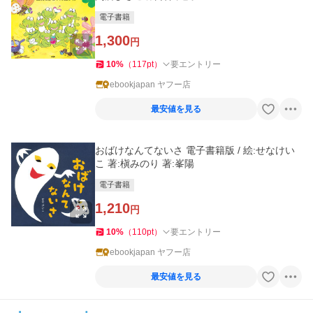
電子書籍
1,300
円
10
%
（
117
pt
）
要エントリー
ebookjapan ヤフー店
最安値を見る
おばけなんてないさ 電子書籍版 / 絵:せなけい
こ 著:槇みのり 著:峯陽
電子書籍
1,210
円
10
%
（
110
pt
）
要エントリー
ebookjapan ヤフー店
最安値を見る