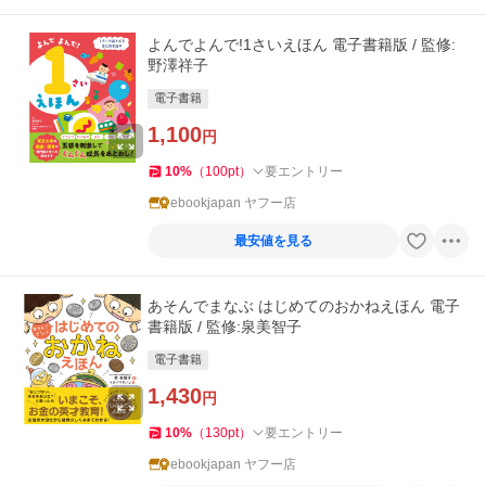
よんでよんで!1さいえほん 電子書籍版 / 監修:
野澤祥子
電子書籍
1,100
円
10
%
（
100
pt
）
要エントリー
ebookjapan ヤフー店
最安値を見る
あそんでまなぶ はじめてのおかねえほん 電子
書籍版 / 監修:泉美智子
電子書籍
1,430
円
10
%
（
130
pt
）
要エントリー
ebookjapan ヤフー店