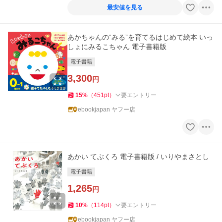
最安値を見る
あかちゃんの“みる”を育てるはじめて絵本 いっ
しょにみるこちゃん 電子書籍版
電子書籍
3,300
円
15
%
（
451
pt
）
要エントリー
ebookjapan ヤフー店
あかい てぶくろ 電子書籍版 / いりやまさとし
電子書籍
1,265
円
10
%
（
114
pt
）
要エントリー
ebookjapan ヤフー店