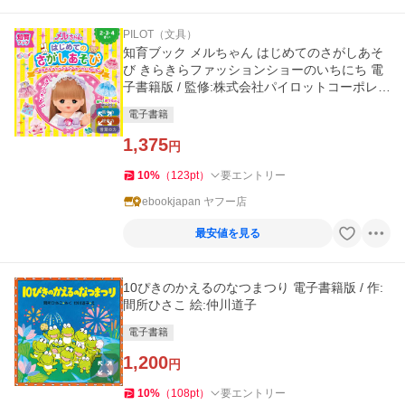
PILOT（文具）
知育ブック メルちゃん はじめてのさがしあそ
び きらきらファッションショーのいちにち 電
子書籍版 / 監修:株式会社パイロットコーポレー
ション
電子書籍
1,375
円
10
%
（
123
pt
）
要エントリー
ebookjapan ヤフー店
最安値を見る
10ぴきのかえるのなつまつり 電子書籍版 / 作:
間所ひさこ 絵:仲川道子
電子書籍
1,200
円
10
%
（
108
pt
）
要エントリー