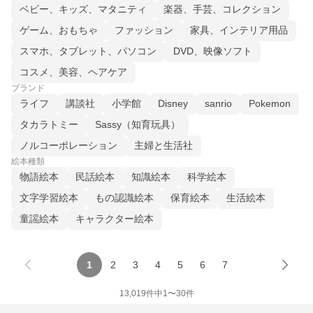
ベビー、キッズ、マタニティ
楽器、手芸、コレクション
ゲーム、おもちゃ
ファッション
家具、インテリア用品
スマホ、タブレット、パソコン
DVD、映像ソフト
コスメ、美容、ヘアケア
ブランド
ライフ
講談社
小学館
Disney
sanrio
Pokemon
タカラトミー
Sassy（知育玩具）
ノルコーポレーション
主婦と生活社
絵本種類
物語絵本
民話絵本
知識絵本
科学絵本
文字学習絵本
もの認識絵本
保育絵本
生活絵本
童謡絵本
キャラクター絵本
1
2
3
4
5
6
7
13,019
件中
1
〜
30
件