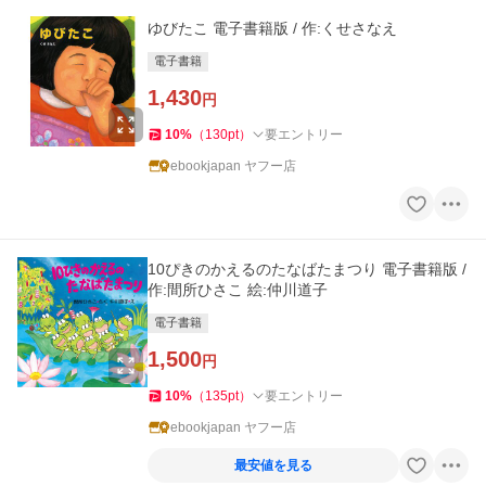
ゆびたこ 電子書籍版 / 作:くせさなえ
電子書籍
1,430
円
10
%
（
130
pt
）
要エントリー
ebookjapan ヤフー店
10ぴきのかえるのたなばたまつり 電子書籍版 /
作:間所ひさこ 絵:仲川道子
電子書籍
1,500
円
10
%
（
135
pt
）
要エントリー
ebookjapan ヤフー店
最安値を見る