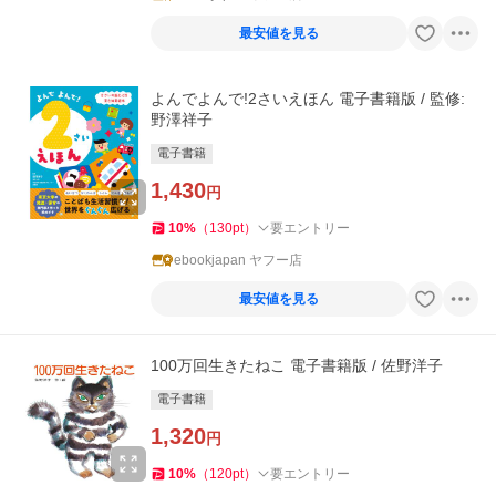
最安値を見る
よんでよんで!2さいえほん 電子書籍版 / 監修:
野澤祥子
電子書籍
1,430
円
10
%
（
130
pt
）
要エントリー
ebookjapan ヤフー店
最安値を見る
100万回生きたねこ 電子書籍版 / 佐野洋子
電子書籍
1,320
円
10
%
（
120
pt
）
要エントリー