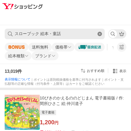
送料無料
価格帯
すべての条
絵本種類
ブランド
13,019
件
おすすめ順
表示
表示情報について
｜ポイントは原則税抜価格を基準に付与されます｜ポイント・支
払額等の正確な情報（付与条件・上限等）はカートをご確認ください
10ぴきのかえるののどじまん 電子書籍版 / 作:
間所ひさこ 絵:仲川道子
電子書籍
1,200
円